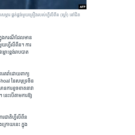
្ភារៈ​ផ្គត់ផ្គង់​​មួយ​គ្រឿង​របស់​ហ្វីលីពីន (ស្តាំ) នៅ​ជិត​
​ ក្នុង​ករណី​ដែល​មាន
មួយហ្វីលីពីន​។ ការ​
្លោះ​ខ្ពង់រាប​បាត​
​ការ​តវ៉ា​ដោយ​ពាក្យ​
Shoal នៃ​សមុទ្រ​ចិន​
​មាន​ការ​ខូចខាតនាវា​
ន។​ នេះបើតាម​ការ​ឱ្យ​
​ជាតិ​ហ្វីលីពីន ​
​ក្រោយ​នេះ​ ក្នុង​