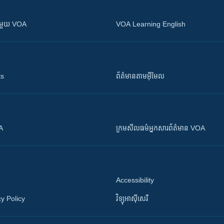
ស​​ជាមួយ VOA
VOA Learning English
ts
ព័ត៌មាន​តាម​អ៊ីមែល
OA
ក្រម​​​សីលធម៌​​​អ្នក​​​សារព័ត៌មាន VOA
Accessibility
y Policy
វិទ្យុ​អាស៊ី​សេរី