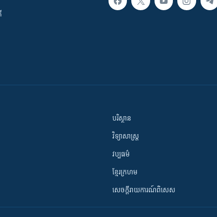
ី
បរិស្ថាន
វិទ្យាសាស្រ្ត
វប្បធម៌
ខ្មែរក្រហម
សេចក្តីរាយការណ៍ពិសេស