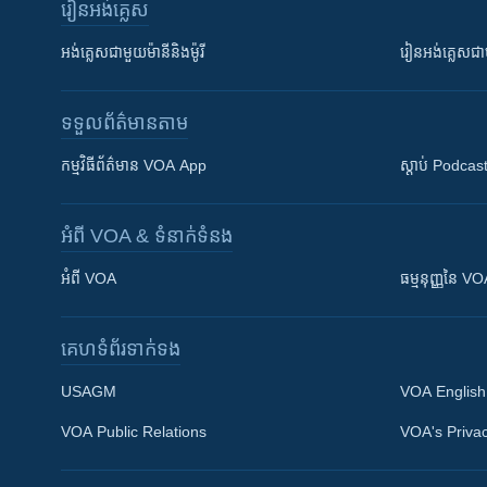
រៀន​​អង់គ្លេស
អង់គ្លេស​ជាមួយ​ម៉ានី​និង​ម៉ូរី
រៀន​​​​​​អង់គ្លេ
ទទួល​ព័ត៌មាន​តាម
កម្មវិធី​ព័ត៌មាន VOA App
ស្តាប់ Podcas
អំពី​ VOA & ទំនាក់ទំនង
អំពី​ VOA
ធម្មនុញ្ញ​នៃ V
គេហទំព័រ​​ទាក់ទង
USAGM
VOA English
VOA Public Relations
VOA's Privac