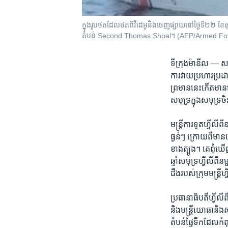
ក្នុង​រូបថត​ដែល​ថត​ពី​វីដេអូ​និង​ចេញ​ផ្សាយ​នៅ​ថ្ងៃទី២២ ខែតុលា
តំបន់ Second Thomas Shoal។ (AFP/Armed Forc
ទីក្រុងម៉ានីល —
សហ
ការ​វាយប្រហារប្រដាប
ព្រមាននេះ​កើត​មាន​ឡើ
សមុទ្រក្នុង​សមុទ្រ​
មន្ត្រី​ការទូត​ហ្វីលីព
ធ្ងន់ៗ ក្រោយ​ពី​មាន
ខាង​ត្បូង។ គេ​ពុំ​ឃ
ឆ្មាំ​សមុទ្រ​ហ្វីលីពី
ដឹង​របស់​ក្រុម​មន្ត្រី​ហ
ប្រធានាធិបតី​ហ្វីលី
និង​មន្ត្រី​យោធា​និង​
តំបន់​ផ្ទៃទឹក​ដែល​កំព