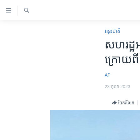
ភ្ជាប់​
ទៅ​
គេហទំព័រ​
ស្វែង​
កម្ពុជា
រក
អន្តរជាតិ
ទាក់ទង
អន្តរជាតិ
សហរដ្ឋ​អា
រំលង​
និង​
អាមេរិក
ក្រោយពី​ន
ចូល​
ចិន
ទៅ​​
ទំព័រ​
ហេឡូវីអូអេ
AP
ព័ត៌មាន​​
កម្ពុជាច្នៃប្រតិដ្ឋ
23 តុលា 2023
តែ​
ម្តង
ព្រឹត្តិការណ៍ព័ត៌មាន
ចែករំលែក
រំលង​
ទូរទស្សន៍ / វីដេអូ​
និង​
ចូល​
វិទ្យុ / ផតខាសថ៍
ទៅ​
កម្មវិធីទាំងអស់
ទំព័រ​