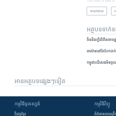
This item is part of
នយោបាយ
អ
អត្ថបទ​ទាក់
ចិន​និង​ហ្វីលីពីន​ចោទ​គ្
អាស៊ាន​នៅតែ​បែកបាក់​​
កម្ពុជា​បដិសេធ​មិន​ចូ
អានអត្ថបទផ្សេងៗទៀត
កម្មវិធី​ទូរទស្សន៍
កម្មវិធី​វិទ្យុ
វីដេអូ​ខ្មែរ
ព័ត៌មាន​ពេល​ព្រឹ