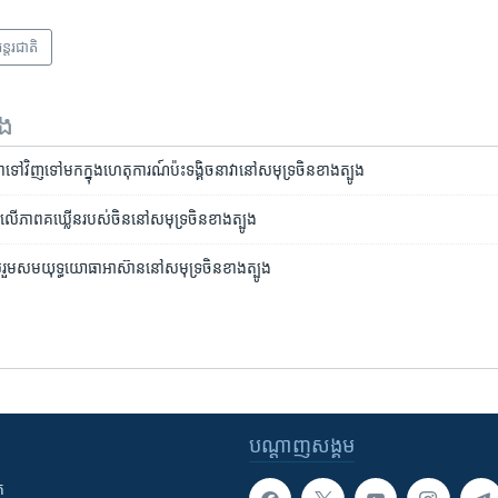
ន្តរជាតិ
ទង
នា​ទៅ​វិញ​ទៅ​មក​ក្នុង​ហេតុការណ៍​ប៉ះ​ទង្គិច​នាវា​នៅ​សមុទ្រ​ចិន​ខាង​ត្បូង
លើ​ភាព​គឃ្លើន​របស់ចិន​នៅ​សមុទ្រ​ចិន​ខាងត្បូង
លរួម​សមយុទ្ធ​យោធា​អាស៊ាន​នៅ​សមុទ្រ​ចិន​ខាងត្បូង
បណ្តាញ​សង្គម
ក