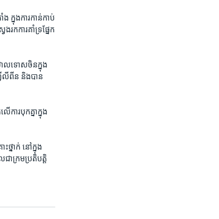
​ ក្នុង​ការ​កាន់កាប់​
​រក​ការ​គាំទ្រ​ផ្នែក​
្កោលទោស​ចិន​ក្នុង​
្វីលីពីន និង​បាន​
ការ​បុក​គ្នាក្នុង
​
ថ្នាក់​ នៅ​ក្នុង​
ា​ក្រម​ប្រតិបត្តិ​