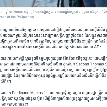
 ឆ្នាំ២០២៣​នេះ បង្ហាញពី​ការប៉ះទង្គិច​គ្នា​រវា​ងកប៉ាល់​ឆ្មាំ​សមុទ្រ​ចិន (ឆ្វេង) និង​ទូក​ឈើ​ដឹក​សម
es of the Philippines)
រដ្ឋ​អាមេរិកនៅ​ថ្ងៃ​ចន្ទ​នេះ​ បាន​ព្រមានជា​ថ្មីថា​ ខ្លួន​នឹង​ការពារប្រទេស​ហ្វីលីពីន
់​អាវុធ​ណា​មួយ​លើ​ប្រទេសនេះ​ នៅ​ក្រោម​សន្ធិសញ្ញា​ឆ្នាំ​១៩៥១​ ដែល​ខ្លួន​មាន​ជា
ង​ក្រោយ​ពី​នាវាចិន​ បាន​បិទផ្លូវនិង​បុក​ជាមួយ​នាវា​ហ្វីលីពីន២​គ្រឿង​ ​ក្នុង​តំបន់​ជម
ចិន​ខាង​ត្បូង។​ នេះ​បើ​តាម​សេចក្តី​រាយការណ៍​របស់ទី​ភ្នាក់ងារ​សារព័ត៌មាន​ AP។
ីនបាន​កោះហៅ​មន្ត្រី​ស្ថានទូត​ចិន​មួយ​រូបក្នុង​រដ្ឋធានី​ម៉ានីល​នៅ​ថ្ងៃ​ចន្ទ​នេះ​ ដោយ​ធ្វើ
​ហេតុការណ៍​នាវា​បុក​កាល​ពី​ថ្ងៃ​អាទិត្យ​ម្សិលមិញ​ ក្នុង​តំបន់ Second Thomas 
ើញ​មាន​សេចក្តី​រាយការណ៍ណា​មួយ ស្តី​ពី​ការ​មាន​របួសស្នាម​លើ​មនុស្ស​ឡើយ ​ប៉ុន្តែ
ន​មួយ​គ្រឿង​ និង​ទូក​ឈើ​ដឹក​សម្ភារៈ​ផ្គត់ផ្គង់មួយ​គ្រឿង​របស់​កងទ័ព​ជើង​ទឹក​ហ្វីលីពី
្វីលីពីន។​
ពីន​លោក Ferdinand Marcos Jr. បាន​កោះ​ប្រជុំ​បន្ទាន់មួយ​ ជាមួយ​រដ្ឋមន្តី្រ​ការពារ
សន្តិសុខ​ជាន់​ខ្ពស់​មួយ​ចំនួន​ទៀត​ ដើម្បី​ពិភាក្សា​លើភាព​ប្រទុស្តរាយក្នុង​ពេល​ថ្មីៗ​ចុង
ុង​មាន​ជម្លោះ​គ្នា​នេះ។