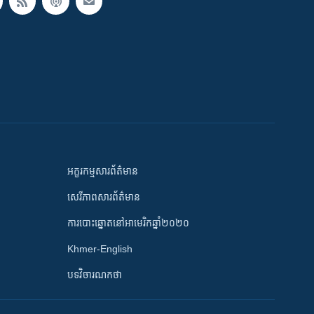
អក្ខរកម្មសារព័ត៌មាន
សេរីភាពសារព័ត៌មាន
ការបោះឆ្នោតនៅអាមេរិកឆ្នាំ២០២០
Khmer-English
បទវិចារណកថា