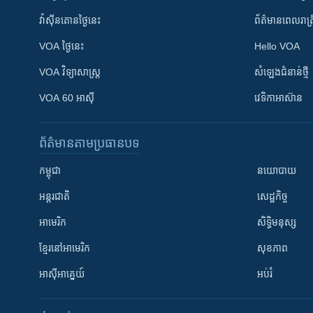
វ៉ាស៊ីនតោន​ថ្ងៃ​នេះ
ព័ត៌មាន​​ពេល​រាត្រ
VOA ថ្ងៃនេះ
Hello VOA
VOA ​វិទ្យាសាស្ត្រ
សំឡេង​ជំនាន់​ថ្មី
VOA 60 អាស៊ី
វេទិកា​អាស៊ាន
ព័ត៌មាន​តាមប្រធានបទ​
កម្ពុជា
នយោបាយ
អន្តរជាតិ
សេដ្ឋកិច្ច
អាមេរិក
សិទ្ធិមនុស្ស
ខ្មែរ​នៅអាមេរិក
សុខភាព
អាស៊ីអាគ្នេយ៍
អប់រំ