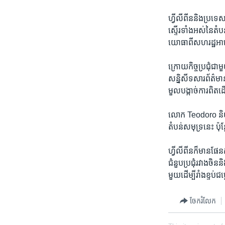
ហ្វីលីពីន​និង​ប្រទេស
ស្ទើរ​ទាំង​អស់នៃ​តំប
យោធា​ពី​សហរដ្ឋអាមេ
ក្រោយ​កិច្ចប្រជុំ​ជា
សន្និសីទ​សារព័ត៌មាន​ម
មួល​បង្កាច់ការ​ពិត​ដើម្
លោក ​Teodoro ​និយា
តំបន់​សមុទ្រ​នេះ​ ប៉ុ
ហ្វីលីពីន​ក៏​មានផែន​ក
ជំនួប​ប្រជុំ​រវាង​ចិន
មួយដើម្បី​រាំងខ្ទប់​ជ
ចែករំលែក