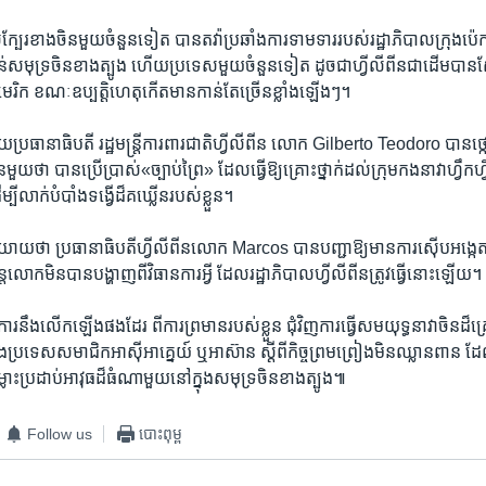
​ក្បែរខាងចិន​មួយ​ចំនួន​ទៀត​ ​បានតវ៉ា​ប្រឆាំងការ​ទាមទារ​របស់​រដ្ឋាភិបាល​ក្រុង​ប៉េកាំង
ន់សមុទ្រ​ចិន​ខាង​ត្បូង​ ហើយប្រទេស​មួយ​ចំនួន​ទៀត​ ដូច​ជា​ហ្វីលីពីន​ជា​ដើម​បានស្វែង
រិក​ ខណៈ​ឧប្បត្តិហេតុ​កើត​មានកាន់​តែ​ច្រើន​ខ្លាំង​ឡើងៗ។
​មួយ​ប្រធានាធិបតី រដ្ឋមន្តី្រ​ការពារជាតិ​ហ្វីលីពីន​ លោក​ Gilberto Teodoro​ ​បាន​ថ
ួយ​ថា​ ​បាន​ប្រើ​ប្រាស់«​ច្បាប់​ព្រៃ» ដែលធ្វើ​ឱ្យ​គ្រោះ​ថ្នាក់​ដល់ក្រុម​កងនាវា​ហ្វឹកហ
បី​លាក់​បំបាំង​ទង្វើ​ដ៏​គឃ្លើន​របស់​ខ្លួន។​ ​
យ​ថា​ ប្រធានាធិបតី​ហ្វីលីពីន​លោក ​Marcos បាន​បញ្ជាឱ្យ​មានការ​ស៊ើបអង្កេតលើ​
ន្តែ​លោកមិន​បាន​បង្ហាញពីវិធានការ​អ្វី​ ​ដែល​រដ្ឋាភិបាល​ហ្វីលីពីន​ត្រូវធ្វើនោះឡើយ។​ 
ារ​នឹងលើក​ឡើង​ផង​ដែរ​ ពី​ការ​ព្រមានរបស់​ខ្លួន​ ជុំវិញ​ការធ្វើ​សមយុទ្ធនាវា​ចិន​ដ៏​គ្រោះ
​និង​ប្រទេស​សមាជិក​អាស៊ីអាគ្នេយ៍ ឬអាស៊ាន​ ​ស្តី​ពីកិច្ចព្រមព្រៀង​មិន​ឈ្លានពាន​ ដែល​ជ
ម្លោះ​ប្រដាប់​អាវុធដ៏​ធំ​ណា​មួយ​នៅ​ក្នុង​សមុទ្រ​ចិន​ខាង​ត្បូង៕
Follow us
បោះពុម្ព