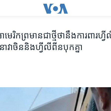
មេរិក​ព្រមាន​ជាថ្មី​ថា​នឹង​ការពារ​ហ្វី
ាវា​ចិន​និង​ហ្វីលីពីន​បុកគ្នា