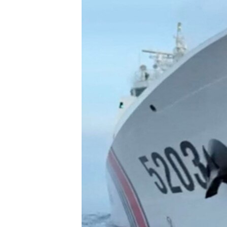
រចនា
សម្ព័ន្ធ​
រំលង​
និង​
ចូល​
ទៅ​
កាន់​
ទំព័រ​
ស្វែង​
រក