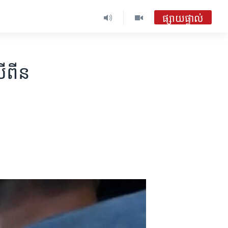
ផ្សាយផ្ទាល់
លីពីន