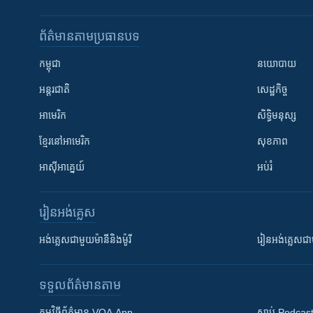
ព័ត៌មាន​តាមប្រធានបទ​
កម្ពុជា
នយោបាយ
អន្តរជាតិ
សេដ្ឋកិច្ច
អាមេរិក
សិទ្ធិមនុស្ស
ខ្មែរ​នៅអាមេរិក
សុខភាព
អាស៊ីអាគ្នេយ៍
អប់រំ
រៀន​​អង់គ្លេស
អង់គ្លេស​ជាមួយ​ម៉ានី​និង​ម៉ូរី
រៀន​​​​​​អង់គ្លេ
ទទួល​ព័ត៌មាន​តាម
កម្មវិធី​ព័ត៌មាន VOA App
ស្តាប់ Podcas