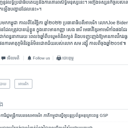
​វិញ​នូវ​លទ្ធិ​ប្រជាធិបតេយ្យ​និង​ការ​គោរព​សិទ្ធិ​មនុស្ស​នេះ។ អញ្ចឹង​ទស្សន​កិច្ច​របស
លើក​ឡើង​បញ្ហា​ដដែល​នេះ»។
ល​មក​កម្ពុជា កាល​ពី​ខែ​វិច្ឆិកា ​ឆ្នាំ​២០២២ ប្រធានា​ធិបតី​អាមេរិក លោកJoe Biden ធ
ដែល​ត្រូវ​បាន​ឃុំ​ខ្លួន ក្នុង​នោះ​មាន​កញ្ញា សេង ធារី មេធាវី​ខ្មែរ​អាមេរិកាំង​ផង​ដែរ
​ពន្ធនាគារ​រយៈ​ពេល​៦​ឆ្នាំ​ពី​បទ​រួម​គំនិត​ក្បត់​ និង​បទ​ញុះ​ញង់​ឱ្យ​មាន​ភាព​វឹកវរ​ធ្ងន
ែន​ការ​មាតុភូមិ​និវត្តន៍​មិន​ជោគ​ជ័យ​របស់​លោក ​សម រង្ស៊ី ​កាល​ពី​ចុង​ឆ្នាំ​២០១៩៕
មើល​មតិ
Follow us
បោះពុម្ព
បាយ
អាមេរិក​
ទង
ី​រដ្ឋមន្ត្រី​ការ​បរទេស​អាមេរិក ភាគី​កម្ពុជា​​ស្នើ​ឲ្យ​បន្ត​ប្រព័ន្ធ​អនុ​គ្រោះ​ពន្ធ​ GSP