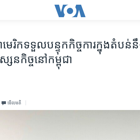
មេរិក​ទទួល​បន្ទុក​កិច្ចការ​ក្នុង​តំបន់​ន
្សនកិច្ច​នៅ​កម្ពុជា
មើល​មតិ