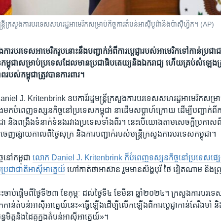
្រសួង​ការបរទេស​សហរដ្ឋអាមេរិក​សម្រាប់​កិច្ចការ​តំបន់​អាស៊ី​បូព៌ា​និង​ប៉ាស៊ីហ្វិក។ (AP)
រសួង​ការបរទេស​អាមេរិក​រូប​នោះ​នឹង​បញ្ជាក់​អំពី​ការ​ប្តេជ្ញា​របស់​អាមេរិក​ទៅ​កាន់​ប្រជាជ
ជន​កម្ពុជា​សម្រាប់​ប្រទេស​ដែល​មាន​ប្រជាធិបតេយ្យ​និង​ឯករាជ្យ ហើយ​គ្រប់​សំឡេង​ត្
បស់​កម្ពុជា​ត្រូវ​បាន​ការពារ។
el J. Kritenbrink ឧបការី​រដ្ឋមន្រ្តី​ក្រសួង​ការបរទេស​សហរដ្ឋអាមេរិក​សម្រាប់​កិ
​នឹង​មក​បំពេញ​ទស្សនកិច្ច​នៅ​ប្រទេស​កម្ពុជា នា​ដើម​សប្តាហ៍​ក្រោយ ដើម្បី​បញ្ជាក់​ពី​ការ​
ុជា និង​ពង្រឹង​ទំនាក់​ទំនង​រវាង​ប្រទេស​ទាំង​ពីរ។ នេះ​បើ​យោង​តាម​សេចក្តី​ប្រកាស​
​ផ្សាយ​កាល​ពី​ថ្ងៃ​សុក្រ និង​ការ​បញ្ជាក់​របស់​មន្រ្តី​ក្រសួង​ការបរទេស​កម្ពុជា។
ច្ច​នៅ​កម្ពុជា
លោក Daniel J. Kritenbrink ក៏​បំពេញ​ទស្សនកិច្ច​នៅ​ប្រទេស​ផ្ស
រជាជាតិ​អាស៊ី​អាគេ្នយ៍
ហៅ​កាត់​ថា​អាស៊ាន រួម​មាន​សិង្ហបុរី ថៃ វៀតណាម និង​
ចាប់​ផ្តើម​ពី​ថ្ងៃ​ទី​២៣ ខែ​កុម្ភៈ ដល់​ថ្ងៃ​ទី​៤ ខែ​មីនា ឆ្នាំ២០២៤។ ក្រសួង​ការបរទេស
កាន់​តំបន់​អាស៊ី​អាគ្នេយ៍​នេះ«ធ្វើ​ឡើង​ដើម្បី​លើក​ឡើង​ពី​ការ​ប្តេជ្ញា​កាន់​តែ​រឹងមាំ និ
ធ​មិត្ត​និង​ដៃ​គូ​ក្នុង​តំបន់​អាស៊ី​អាគេ្នយ៍»។