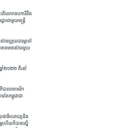
ថា​តើ​លោក​ឧបការី​នឹង​
ប​ជាមួយ​មន្រ្តី​
៊ាន​ព្រួយ​បារម្ភ​ទៅ​
​សមាគម​អាស៊ាន​មួយ​
ឆ្នាំ​២០២២ គឺ​នៅ​
ឋាភិបាល​អាមេរិក​
​តែ​កម្ពុជា​ជា​
ប្រជាធិបតេយ្យ​និង​
្ភ​ហើយ​ក៏​បាន​ស្នើ​