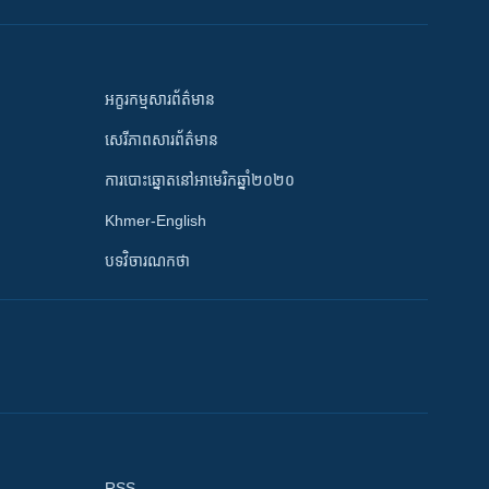
អក្ខរកម្មសារព័ត៌មាន
សេរីភាពសារព័ត៌មាន
ការបោះឆ្នោតនៅអាមេរិកឆ្នាំ២០២០
Khmer-English
បទវិចារណកថា
RSS