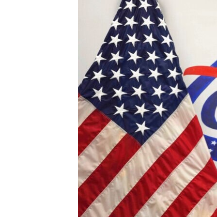
រចនា
សម្ព័ន្ធ​
រំលង​
និង​
ចូល​
ទៅ​
កាន់​
ទំព័រ​
ស្វែង​
រក