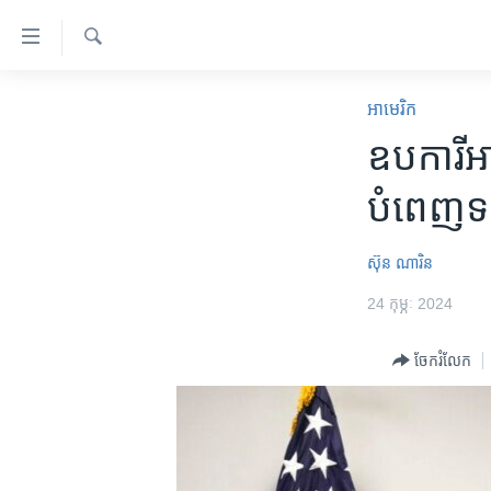
ភ្ជាប់​
ទៅ​
គេហទំព័រ​
ស្វែង​
កម្ពុជា
រក
អាមេរិក​
ទាក់ទង
អន្តរជាតិ
ឧបការី​អា
រំលង​
និង​
អាមេរិក
បំពេញ​ទស
ចូល​
ចិន
ទៅ​​
ទំព័រ​
ហេឡូវីអូអេ
ស៊ុន ណារិន
ព័ត៌មាន​​
កម្ពុជាច្នៃប្រតិដ្ឋ
24 កុម្ភៈ 2024
តែ​
ម្តង
ព្រឹត្តិការណ៍ព័ត៌មាន
ចែករំលែក
រំលង​
ទូរទស្សន៍ / វីដេអូ​
និង​
ចូល​
វិទ្យុ / ផតខាសថ៍
ទៅ​
កម្មវិធីទាំងអស់
ទំព័រ​