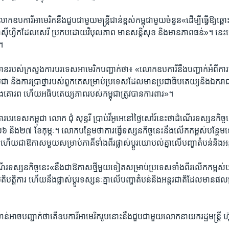
ោក​ឧបការី​អាមេរិក​នឹង​ជួប​ជាមួយ​មន្រ្តី​ជាន់​ខ្ពស់​កម្ពុជា​មួយ​ចំនួន​«ដើម្បី​ធ្វើ​ឱ្យឆ្
្ឌូ​ប៉ាស៊ីហ្វិក​ដែល​សេរី ប្រកប​ដោយ​វិបុល​ភាព មាន​សន្តិសុខ និង​មាន​ភាព​ធន់»។ នេ
។
ាន​របស់​ក្រសួង​ការបរទេស​អាមេរិក​បញ្ជាក់​ថា៖ «លោក​ឧបការី​នឹង​បញ្ជាក់​អំពី​ការ​ប្ត
ពុជា និង​ការ​ប្រាថ្នា​របស់​ពួកគេ​សម្រាប់​ប្រទេស​ដែល​មាន​ប្រជាធិប​តេយ្យ​និង​ឯករាជ
និង​គោរព ហើយ​អធិបតេយ្យ​ភាព​របស់​កម្ពុជា​ត្រូវ​បាន​ការពារ»។
ារបរទេស​កម្ពុជា លោក ជុំ សុន្ទរី ប្រាប់​វីអូអេ​នៅ​ថ្ងៃ​សៅរ៍​នេះ​ថា​ដំណើរ​ទស្សន​កិច្ច​នេ
​២៦ និង​២៧ ខែ​កុម្ភៈ។ លោក​បន្ថែម​ថា​ការ​ធ្វើ​ទស្សន​កិច្ច​នេះ​នឹង​លើក​កម្ពស់​បន្ថែម​
 ហើយ​ជា​ឱកាស​មួយ​សម្រាប់​ភាគី​ទាំង​ពីរ​ផ្លាស់​ប្តូរ​យោបល់​គ្នា​លើ​បញ្ហា​តំបន់​និង​អន
​ទស្សន​កិច្ច​នេះ​«នឹង​ជា​ឱកាស​ថ្មីមួយ​ទៀត​សម្រាប់​ប្រទេស​ទាំង​ពីរ​លើក​កម្ពស់​បន
តិបត្តិការ ហើយ​នឹង​ផ្លាស់​ប្តូរ​ទស្សនៈ​គ្នា​លើ​បញ្ហា​តំបន់​និង​អន្តរ​ជាតិ​ដែល​មាន​ផល
​ទាន់​អាច​បញ្ជាក់​ថា​តើ​ឧបការី​អាមេរិក​រូប​នោះ​នឹង​ជួប​ជាមួយ​លោក​នាយក​រដ្ឋមន្រ្ត