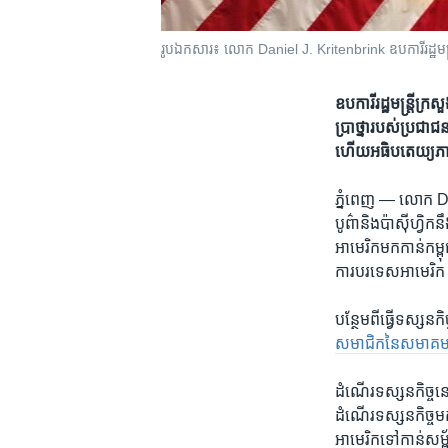
រូបឯកសារ៖ លោក Daniel J. Kritenbrink ឧបការី​រដ្ឋមន្រ្តី​ក
ឧបការី​រដ្ឋមន្រ្តី​ក្
ប្រាថ្នា​របស់​ប្រជា
ហើយ​អធិបតេយ្យ​ភាព​រ
ភ្នំពេញ —
លោក Dani
បូព៌ា​និង​ប៉ាស៊ីហ្វិក
អាមេរិក​មក​កាន់​កម្ព
ការបរទេស​អាមេរិក ចេញ
បន្ថែម​ពី​ធ្វើ​ទស្សន​កិ
សមាជិក​នៃ​សមាគម​ប្
ដំណើរ​ទស្សន​កិច្ច​នេះ
ដំណើរ​ទស្សន​កិច្ច​មក​
អាមេរិក​ទៅ​កាន់​សម្ព័ន្