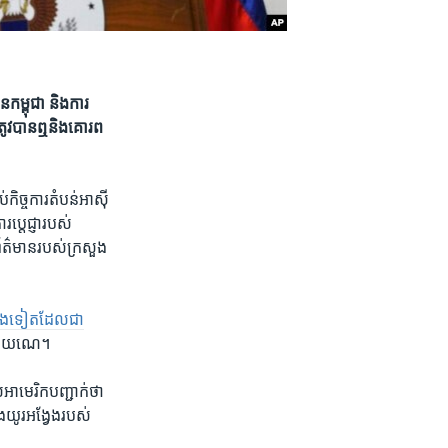
ន​កម្ពុជា និង​ការ​
រូវ​បាន​ឮ​និង​គោរព
ច្ចការ​តំបន់​អាស៊ី​
ប្តេជ្ញា​របស់​
ព័ត៌មាន​របស់​ក្រសួង​
េង​ទៀត​ដែល​ជា​
ព្រុយណេ។
​អាមេរិក​បញ្ជាក់​ថា​
ង​យូរ​អង្វែង​របស់​