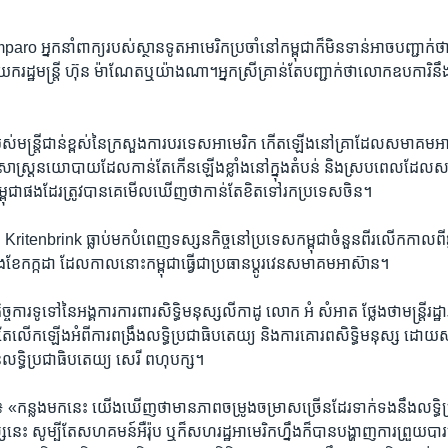
ro អ្នកនាំពាក្យ​របស់​ស្ថាន​ទូត​អាមេរិកប្រចាំ​នៅ​កម្ពុជា​ក៏​មិន​ទាន់​អាច​បញ្ជាក់​
រដ្ឋមន្រ្តី ហ៊ុន ម៉ាណែត​ឬយ៉ាងណា។​អ្នកស្រី​គ្រាន់​តែ​បញ្ជាក់​ថា​លោក​ឧបការិ​នឹង​ជួ
ស់​មន្រ្តី​ជាន់​ខ្ពស់​នៃ​ក្រសួង​ការបរទេស​អាមេរិក កើត​ឡើង​នៅ​គ្រា​ដែល​សមាគម​អាស
ិសាស្រ្ត​នយោបាយ​ដែល​កាន់​តែ​កើន​ឡើង​ខ្លាំង​នៅ​ក្នុង​តំបន់ និង​ស្រប​ពេល​ដែល
កម្ពុជា​ផង​ដែរ​ត្រូវ​បាន​គេ​មើល​ឃើញ​ថា​កាន់​តែ​ខិត​ទៅ​រក​ប្រទេស​ចិន។
តី Kritenbrink ធ្លាប់​មក​បំពេញ​ទស្សនកិច្ច​នៅ​ប្រទេស​កម្ពុជា​ចំនួន​ពីរ​លើក​កាល​ពី​
នុង​ខែ​កក្កដា ដែល​កាល​នោះ​កម្ពុជា​ធ្វើ​ជា​ប្រធាន​ប្តូរវេន​សមាគម​អាស៊ាន។
ចការ​ទូទៅ​នៃ​អង្គការ​ការពារ​សិទ្ធិ​មនុស្ស​លីកាដូ ​លោក ​អំ សំអាត ថ្លែង​ថា​មន្រ្តី​រដ្
ែ​លើក​ឡើង​អំពី​ការ​ពង្រឹង​លទ្ធិ​ប្រជាធិប​តេយ្យ និង​ការ​គោរព​សិទ្ធិ​មនុស្ស ដោយសារ
​លទ្ធិ​ប្រជាធិបតេយ្យ សេរី ពហុបក្ស។
ា៖ «កន្លងមក​នេះ យើង​ឃើញ​ថា​មាន​ភាព​ចម្រូង​ចម្រាស​ច្រើន​ដែរ​ទាក់​ទង​នឹង​លទ្ធិ​
្ស​នេះ សូម្បី​តែ​សហគមន៍​អឺរ៉ុប ឬក៏​សហរដ្ឋអាមេរិក​ហ្នឹង​ក៏​បាន​បង្ហាញ​ការ​ព្រួយ​បារម