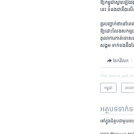
ឱ្យកម្ពុជា​ស្តារ​ឡើង
នេះ ​ទំនង​ជា​នឹង​
គួរ​បញ្ជាក់​ថា​នៅ​ពេ
ឱ្យ​ដោះ​លែង​សកម្ម​ជន​
តុលាការ​កាត់​ទោស​ដាក់
សង្គម ​ទាក់​ទង​នឹង​ផ
ចែករំលែក
This item is part of
កម្ពុជា
នយោ
អត្ថបទ​ទាក់
នៅ​ក្នុង​ជំនួប​ជាមួយ​ឧបការ