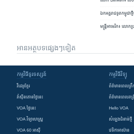
លោក Blinken៖ សហរដ្ឋ​
ឯកអគ្គរាជទូត​កម្ពុជា​ថ្មី
មន្ត្រី​អាមេរិក៖ ​លោក​ប្រ
អានអត្ថបទផ្សេងៗទៀត
កម្មវិធី​ទូរទស្សន៍
កម្មវិធី​វិទ្យុ
វីដេអូ​ខ្មែរ
ព័ត៌មាន​ពេល​ព្រឹ
វ៉ាស៊ីនតោន​ថ្ងៃ​នេះ
ព័ត៌មាន​​ពេល​រាត្រ
VOA ថ្ងៃនេះ
Hello VOA
VOA ​វិទ្យាសាស្ត្រ
សំឡេង​ជំនាន់​ថ្មី
VOA 60 អាស៊ី
វេទិកា​អាស៊ាន