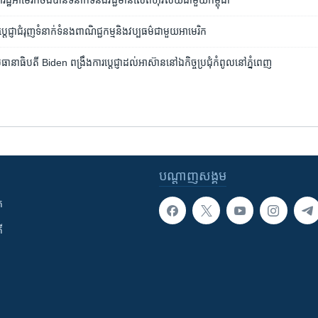
អាមេរិក​ចង់បាន​ទំនាក់ទំនង​វិជ្ជមាន​លើ​ពហុវិស័យ​ជាមួយ​កម្ពុជា
​ប្តេជ្ញា​​ជំរុញ​ទំនាក់ទំនង​ពាណិជ្ជកម្ម​និង​វប្បធម៌​​ជាមួយ​អាមេរិក​
ធានាធិបតី ​Biden ​ពង្រឹង​ការ​ប្តេជ្ញា​​ដល់​អាស៊ាន​នៅ​ឯ​កិច្ច​ប្រជុំ​កំពូល​នៅ​ភ្នំពេញ​
បណ្តាញ​សង្គម
ក
ី