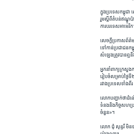
ក្នុង​ប្រទេស​កម្ពុជា ល
រួម​ស្តីពី​តំបន់​ឥណ
ការបរទេស​អាមេរិក
សេចក្តី​ប្រកាស​ព័ត៌ម
ទៅ​កាន់​ប្រជាជន​កម្
សំឡេង​ត្រូវ​បាន​ឮ​
អ្នកនាំពាក្យ​ក្រសួង​ក
រៀបចំ​សម្រាប់​ថ្ងៃ​ទី
រវាង​ប្រទេស​ទាំង​ពីរ
លោក​បញ្ជាក់​ថា​ដំណើរ
ទំនង​និង​កិច្ច​សហ​ប្រ
ចំនួន»។
លោក ជុំ សុន្ទរី មិន
យ៉ាងណា។