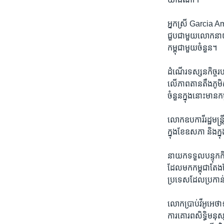
អ្នកស្រី Garcia Ampa
ជួប​ជាមួយ​លោក​នាយក​
កម្ពុជា​មួយ​ចំនួន។
ដំណើរ​ទស្សនកិច្ច​រប
លើ​ភាព​តាន​តឹង​ភូម
ចំនួន​ក្នុង​នោះ​មាន​
លោក​ឧបការី​រដ្ឋមន្រ្
ក្នុង​ខែ​ឧសភា និង​ក្
នាយក​ទទួល​បន្ទុក​កិច្
ដែល​មក​កម្ពុជា​តែង​ត
ប្រទេស​ដែល​ប្រកាន់
លោក​ប្រាប់​វីអូអេ​ថ
ការ​គោរព​សិទ្ធិ​មនុស