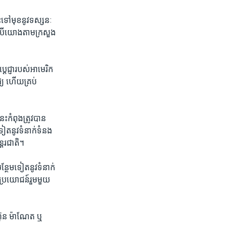
ពោះ​ទៅ​មុខ​នូវ​ទស្សនៈ
ះ​បើ​យោង​តាម​ក្រសួង​
េជ្ញា​របស់​អាមេរិក​
្យ ហើយ​គ្រប់​
ះ​កំពុង​ត្រូវ​បាន​
ទៀត​នូវ​ទំនាក់​ទំនង​
្តរ​ជាតិ។
្ថែម​ទៀត​នូវ​ទំនាក់​
​ប្រយោ​ជន៍​រួម​មួយ​
ី ហ៊ុន ម៉ាណែត ឬ