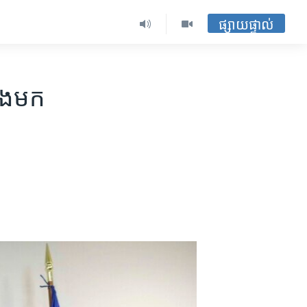
ផ្សាយផ្ទាល់
ឹង​មក​