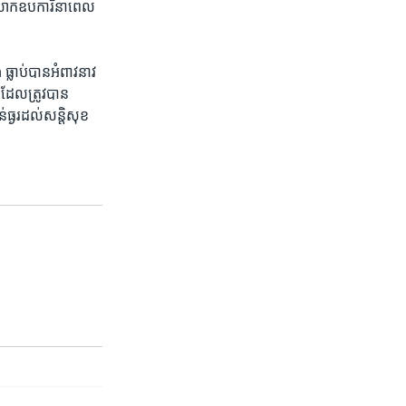
់​លោក​ឧបការី​នា​ពេល​
្លាប់​បាន​អំពាវនាវ​
 ដែល​ត្រូវ​បាន​
់ធ្ងរ​ដល់​សន្តិសុខ​