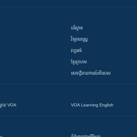
បរិស្ថាន
វិទ្យាសាស្រ្ត
វប្បធម៌
ខ្មែរក្រហម
សេចក្តីរាយការណ៍ពិសេស
ស​​ជាមួយ VOA
VOA Learning English
ts
ព័ត៌មាន​តាម​អ៊ីមែល