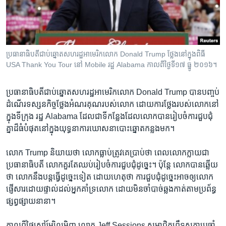
រចនា
សម្ព័ន្ធ​
Khmer English
រំលង​
និង​
បណ្តាញ​សង្គម
ចូល​
ប្រធានាធិបតី​ជាប់​ឆ្នោត​សហរដ្ឋអាមេរិក​លោក Donald Trump ថ្លែង​នៅក្នុង​ពិធី​
ទៅ​
USA Thank You Tour នៅ Mobile រដ្ឋ Alabama កាល​ពី​ថ្ងៃទី​១៧ ធ្នូ ២០១៦។
កាន់​
ទំព័រ​
ភាសា
ប្រធានាធិបតី​ជាប់​ឆ្នោត​សហរដ្ឋ​អាមេរិក​លោក Donald Trump បាន​បញ្ចប់​
ស្វែង​
ដំណើរ​ទស្សនកិច្ច​ថ្លែង​អំណរគុណ​របស់​លោក ដោយ​ការ​ថ្លែង​របស់​លោក​នៅ​
រក
ក្នុង​ទីក្រុង រដ្ឋ Alabama ដែល​ជា​ទីកន្លែង​ដែល​លោក​បាន​រៀបចំ​ការ​ជួបជុំ​
គ្នា​ដ៏​ធំ​បំផុត​នៅ​ក្នុង​យុទ្ធនាការ​ឃោសនា​បោះ​ឆ្នោត​កន្លង​មក។
លោក Trump និយាយ​ថា លោក​ធ្លាប់​ត្រូវ​គេ​ប្រាប់​ថា ពេល​លោក​ក្លាយ​ជា​
ប្រធានាធិបតី លោក​គួរតែ​ឈប់​រៀបចំ​ការ​ជួបជុំ​ដូច្នេះ។ ប៉ុន្តែ លោក​បាន​ឆ្លើយ​
ថា លោក​នឹង​បន្ត​ធ្វើ​ដូច្នេះ​ទៀត ដោយ​ហេតុ​ថា ការ​ជួបជុំ​ដូច្នេះ​អាច​ឲ្យ​លោក​
ផ្ញើ​សារ​ដោយ​ផ្ទាល់​ដល់​អ្នក​គាំទ្រ​លោក ដោយ​មិន​ចាំបាច់​ឆ្លង​កាត់​តាម​ប្រព័ន្ធ​
ផ្សព្វផ្សាយ​នានា។
កាល​ពី​ថ្ងៃ​សៅរ៍​ម្សិលមិញ លោក Jeff Sessions សមាជិក​ព្រឹទ្ធសភា​ប្រចាំ​