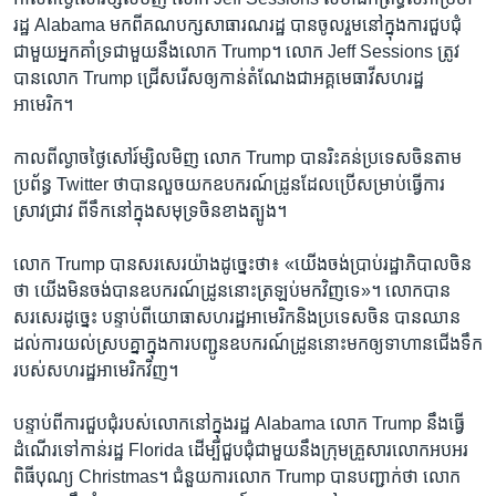
រដ្ឋ Alabama មកពី​គណបក្ស​សាធារណរដ្ឋ បាន​ចូលរួម​នៅ​ក្នុង​ការ​ជួបជុំ​
ជាមួយ​អ្នក​គាំទ្រ​ជាមួយ​នឹង​លោក Trump។ លោក Jeff Sessions ត្រូវ​
បាន​លោក Trump ជ្រើសរើស​ឲ្យ​កាន់​តំណែង​ជា​អគ្គ​មេធាវី​សហរដ្ឋ​
អាមេរិក។
កាល​ពី​ល្ងាច​ថ្ងៃ​សៅរ៍​ម្សិលមិញ លោក Trump បាន​រិះគន់​ប្រទេស​ចិន​តាម​
ប្រព័ន្ធ Twitter ថា​បាន​លួច​យក​ឧបករណ៍​ដ្រូន​ដែល​ប្រើ​សម្រាប់​ធ្វើ​ការ​
ស្រាវជ្រាវ ពី​ទឹក​នៅ​ក្នុង​សមុទ្រ​ចិន​ខាង​ត្បូង។
លោក Trump បាន​សរសេរ​យ៉ាង​ដូច្នេះ​ថា៖ «យើង​ចង់​ប្រាប់​រដ្ឋាភិបាល​ចិន​
ថា យើង​មិន​ចង់​បាន​ឧបករណ៍​ដ្រូន​នោះ​ត្រឡប់​មក​វិញ​ទេ»។ លោក​បាន​
សរសេរ​ដូច្នេះ បន្ទាប់​ពី​យោធា​សហរដ្ឋ​អាមេរិក​និង​ប្រទេស​ចិន បាន​ឈាន​
ដល់​ការ​យល់​ស្រប​គ្នា​ក្នុង​ការ​បញ្ជូន​ឧបករណ៍​ដ្រូន​នោះ​មក​ឲ្យ​ទាហាន​ជើង​ទឹក​
របស់​សហរដ្ឋ​អាមេរិក​វិញ។
បន្ទាប់​ពី​ការ​ជួប​ជុំ​របស់​លោក​នៅ​ក្នុង​រដ្ឋ Alabama លោក Trump នឹង​ធ្វើ​
ដំណើរ​ទៅ​កាន់​រដ្ឋ Florida ដើម្បី​ជួបជុំ​ជាមួយ​នឹង​ក្រុម​គ្រួសារ​លោក​អបអរ​
ពិធី​បុណ្យ Christmas។ ជំនួយ​ការ​លោក Trump បាន​បញ្ជាក់​ថា លោក