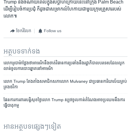
Trump នឹង​ចំណាយ​ពេល​ក្នុង​សប្ដាហ៍​ក្រោយ​នេះ​នៅ​ក្រុង Palm Beach
ដើម្បី​រៀបចំ​ការ​ប្រជុំ ក៏​ដូចជា​សម្រាក​លំហែ​កាយ​ជាមួយ​ក្រុម​គ្រួសារ​របស់​
លោក៕
ចែករំលែក
Follow us
អត្ថបទ​ទាក់ទង
លោក​អូបាម៉ា​ថ្លែង​ថា​​អាមេរិក​នឹង​ចាត់​វិធានការ​ប្រឆាំង​នឹង​រដ្ឋាភិបាល​បរទេស​​ដែល​លូក​
លាន់​ចូល​ការ​បោះ​ឆ្នោត​នៅ​អាមេរិក
លោក Trump តែង​តាំង​សមាជិក​សភា​លោក Mulvaney ជា​ប្រធាន​ការិយាល័យ​គ្រប់
គ្រង​ថវិកា
ផែន​ការ​ការពារ​សន្តិសុខ​ថ្ងៃ​លោក Trump ស្បថ​ចូល​កាន់​តំណែង​អាច​ប្រឈម​នឹង​ការ​
ធ្វើ​បាតុកម្ម​
អានអត្ថបទផ្សេងៗទៀត