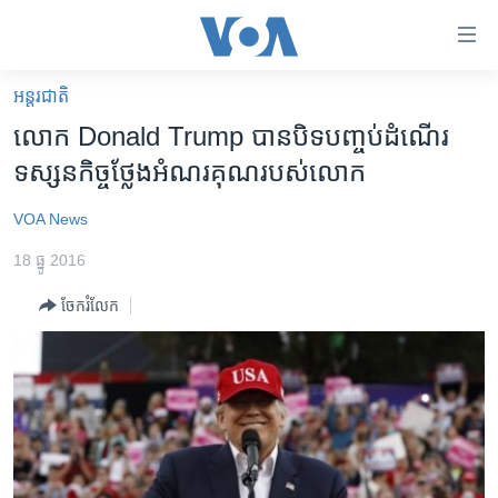
ភ្ជាប់​
ទៅ​
គេហទំព័រ​
អន្តរជាតិ
កម្ពុជា
ទាក់ទង
លោក Donald Trump បាន​បិទ​បញ្ចប់​ដំណើរ​
រំលង​
អន្តរជាតិ
ទស្សនកិច្ច​ថ្លែង​អំណរ​គុណ​របស់​លោក
និង​
អាមេរិក
ចូល​
VOA News
ទៅ​​
ចិន
ទំព័រ​
18 ធ្នូ 2016
ហេឡូវីអូអេ
ព័ត៌មាន​​
ចែករំលែក
តែ​
កម្ពុជាច្នៃប្រតិដ្ឋ
ម្តង
ព្រឹត្តិការណ៍ព័ត៌មាន
រំលង​
និង​
ទូរទស្សន៍ / វីដេអូ​
ចូល​
វិទ្យុ / ផតខាសថ៍
ទៅ​
ទំព័រ​
កម្មវិធីទាំងអស់