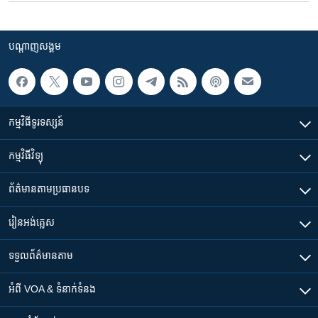
បណ្តាញ​សង្គម
កម្មវិធី​ទូរទស្សន៍
កម្មវិធី​វិទ្យុ
ព័ត៌មាន​តាមប្រធានបទ​
រៀន​​អង់គ្លេស
ទទួល​ព័ត៌មាន​តាម
អំពី​ VOA & ទំនាក់ទំនង