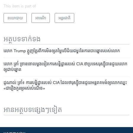
This item is part of
នយោបាយ
អាមេរិក​
អន្តរជាតិ
អត្ថបទ​ទាក់ទង
លោក Trump ត្អូញត្អែរ​ពី​ការ​មិន​ឲ្យ​តម្លៃ​លើ​ជ័យជម្នះ​នៃ​ការ​បោះឆ្នោត​របស់​លោក
លោក​ ត្រាំ ​ច្រាន​ចោល​ម្តង​ទៀត​ការសន្និដ្ឋាន​របស់ CIA ​ថា​ប្រទេស​រុស្ស៊ី​បាន​ជួយ​លោក​
ឲ្យ​ជាប់​ឆ្នោត
ដូណាល់ ត្រាំ៖ ការសន្និដ្ឋាន​របស់​ CIA ដែល​ថា​រុស្ស៊ី​បាន​ជួយ​អន្តរាគមន៍​ឲ្យ​លោក​ឈ្នះ​
«ជា​រឿង​គួរ​ឲ្យ​អស់​សំណើច»​
អានអត្ថបទផ្សេងៗទៀត