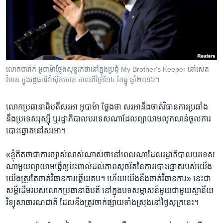
រចនា
សម្ព័ន្ធ​
Khmer English
រំលង​
និង​
បណ្តាញ​សង្គម
ចូល​
ទៅ​
លោក​បារ៉ាក់ អូបាម៉ា​ថ្លែង​សុន្ទរកថា​នៅ​ក្នុង​ប្រជុំ​ My Brother's Keeper នៅ​សេត
កាន់​
វិមាន ក្នុង​រដ្ឋធានី​វ៉ាស៊ីនតោន កាលពី​ថ្ងៃទី១៤ ខែធ្នូ ឆ្នាំ២០១៦។
ទំព័រ​
ភាសា
ស្វែង​
លោក​ប្រធានាធិបតី​សរអា ​អូបាម៉ា ​ថ្លែង​ថា​ សរអា​នឹង​ចាត់​វិធានការ​ប្រឆាំង​
រក
នឹង​ប្រទេស​រុស្ស៊ី ឬ​រដ្ឋាភិបាល​បរទេស​ណា​ដែល​ព្យាយាម​លូក​លាន់​ចូល​ការ​
បោះ​ឆ្នោត​នៅ​សរអា។
«ខ្ញុំ​គិត​ថា​ជា​ការ​ច្បាស់​លាស់​ណាស់​ថា​នៅពេល​ណា​ដែល​រដ្ឋាភិបាល​បរទេស​
ណាមួយ​ព្យាយាម​ធ្វើ​ឲ្យ​ប៉ះ​ពាល់​ដល់ភាព​សុចរិត​នៃ​ការ​បោះ​ឆ្នោត​របស់​យើង
យើង​ត្រូវ​តែ​ចាត់​វិធានការ​ឆ្លើយ​តប។ ហើយ​យើង​នឹង​ចាត់​វិធានការ» នេះ​ជា
សម្តី​ដើម​របស់​លោក​ប្រធានាធិបតី នៅ​ក្នុង​បទ​សម្ភាសន៍​មួយ​ជា​មួយ​ស្ថានីយ​
វិទ្យុ​សាធារណ​ជាតិ ដែល​នឹង​ត្រូវ​ចាក់​ផ្សាយ​ទាំង​ស្រុង​នៅ​ថ្ងៃ​សុក្រ​នេះ។