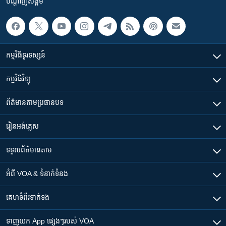
បណ្តាញ​សង្គម
កម្មវិធី​ទូរទស្សន៍
កម្មវិធី​វិទ្យុ
ព័ត៌មាន​តាមប្រធានបទ​
រៀន​​អង់គ្លេស
ទទួល​ព័ត៌មាន​តាម
អំពី​ VOA & ទំនាក់ទំនង
គេហទំព័រ​​ទាក់ទង
ទាញយក​ App ផ្សេងៗ​របស់​ VOA