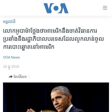
ភ្ជាប់​
ទៅ​
គេហទំព័រ​
អន្តរជាតិ
កម្ពុជា
ទាក់ទង
លោក​អូបាម៉ា​ថ្លែង​ថា​​អាមេរិក​នឹង​ចាត់​វិធានការ​
រំលង​
អន្តរជាតិ
ប្រឆាំង​នឹង​រដ្ឋាភិបាល​បរទេស​​ដែល​លូក​លាន់​ចូល​
និង​
អាមេរិក
ការ​បោះ​ឆ្នោត​នៅ​អាមេរិក
ចូល​
ទៅ​​
ចិន
VOA News
ទំព័រ​
ហេឡូវីអូអេ
ព័ត៌មាន​​
16 ធ្នូ 2016
តែ​
កម្ពុជាច្នៃប្រតិដ្ឋ
ម្តង
ចែករំលែក
ព្រឹត្តិការណ៍ព័ត៌មាន
រំលង​
និង​
ទូរទស្សន៍ / វីដេអូ​
ចូល​
វិទ្យុ / ផតខាសថ៍
ទៅ​
ទំព័រ​
កម្មវិធីទាំងអស់