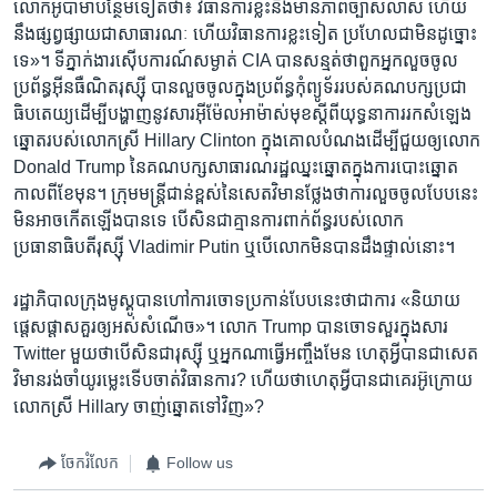
លោក​អូបាម៉ា​បន្ថែម​ទៀត​ថា៖ វិធានការ​ខ្លះ​នឹង​មាន​ភាព​ច្បាស់​លាស់ ហើយ​
នឹង​ផ្សព្វ​ផ្សាយ​ជា​សាធារណៈ ហើយ​វិធានការ​ខ្លះ​ទៀត ប្រហែល​ជា​មិន​ដូច្នោះ​
ទេ»។ ទីភ្នាក់ងារ​ស៊ើបការណ៍​សម្ងាត់​ CIA ​បាន​សន្មត់​ថា​ពួក​អ្នក​លួច​ចូល​
ប្រព័ន្ធ​អ៊ីនធឺណិត​រុស្ស៊ី បាន​លួច​ចូល​ក្នុង​ប្រព័ន្ធ​កុំព្យូទ័រ​របស់​គណបក្ស​ប្រជា
ធិបតេយ្យ​ដើម្បី​បង្ហាញ​នូវ​សារ​អ៊ីម៉ែលអាម៉ាស់​មុខ​ស្តី​ពី​យុទ្ធនាការ​រក​សំឡេង​
ឆ្នោត​របស់​លោកស្រី​ Hillary Clinton ក្នុង​គោល​បំណង​ដើម្បី​ជួយ​ឲ្យ​លោក​
Donald Trump នៃ​គណបក្ស​សាធារណ​រដ្ឋ​ឈ្នះ​ឆ្នោត​ក្នុង​ការ​បោះ​ឆ្នោត​
កាល​ពី​ខែ​មុន។ ក្រុម​មន្ត្រី​ជាន់​ខ្ពស់​នៃ​សេតវិមាន​ថ្លែង​ថា​ការ​លួច​ចូល​បែប​នេះ​
មិន​អាច​កើតឡើង​បាន​ទេ បើ​សិន​ជា​គ្មាន​ការ​ពាក់​ព័ន្ធ​របស់​លោក​
ប្រធានាធិបតីរុស្ស៊ី​ Vladimir Putin ឬ​បើ​លោក​មិន​បាន​ដឹង​ផ្ទាល់​នោះ។
រដ្ឋាភិបាល​ក្រុង​មូស្គូ​បាន​ហៅ​ការ​ចោទ​ប្រកាន់​បែប​នេះ​ថា​ជា​ការ «និយាយ​
ផ្តេស​ផ្តាស​គួរ​ឲ្យ​អស់​សំណើច»។ លោក​ Trump ​បាន​ចោទ​សួរ​ក្នុង​សារ
Twitter ​មួយ​ថា​បើ​សិនជា​រុស្ស៊ី ឬ​អ្នក​ណា​ធ្វើ​អញ្ចឹង​មែន ហេតុ​អ្វី​បាន​ជា​សេត
វិមាន​រង់​ចាំ​យូរ​ម្លេះ​ទើប​ចាត់​វិធានការ? ហើយ​ថា​ហេតុ​អ្វី​បាន​ជា​គេ​រអ៊ូ​ក្រោយ​
លោកស្រី​ Hillary ​ចាញ់​ឆ្នោត​ទៅ​វិញ»?
ចែករំលែក
Follow us