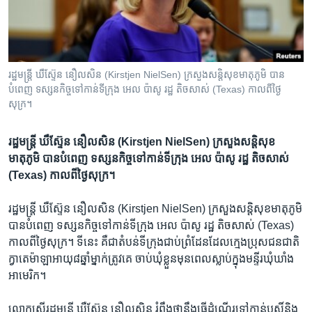
រចនា
សម្ព័ន្ធ​
Khmer English
រំលង​
និង​
បណ្តាញ​សង្គម
ចូល​
រដ្ឋមន្ត្រី ​ឃឺស្ទ៊ែន នឿលសិន ​(Kirstjen NielSen)​ ក្រសួង​សន្តិសុខ​មាតុភូមិ ​បាន​
ទៅ​
បំពេញ ទស្សនកិច្ច​ទៅកាន់​ទីក្រុង ​អេល ប៉ាសូ​ រដ្ឋ​ តិចសាស់​ (Texas)​ កាលពី​ថ្ងៃ
កាន់​
សុក្រ។
ទំព័រ​
ភាសា
ស្វែង​
រដ្ឋមន្ត្រី ​ឃឺស្ទ៊ែន នឿលសិន ​(Kirstjen NielSen)​ ក្រសួង​សន្តិសុខ​
រក
មាតុភូមិ ​បាន​បំពេញ ទស្សនកិច្ច​ទៅកាន់​ទីក្រុង ​អេល ប៉ាសូ​ រដ្ឋ​ តិចសាស់​
(Texas)​ កាលពី​ថ្ងៃសុក្រ។ ​
រដ្ឋមន្ត្រី ​ឃឺស្ទ៊ែន នឿលសិន ​(Kirstjen NielSen)​ ក្រសួង​សន្តិសុខ​មាតុភូមិ
​បាន​បំពេញ ទស្សនកិច្ច​ទៅកាន់​ទីក្រុង ​អេល ប៉ាសូ​ រដ្ឋ​ តិចសាស់​ (Texas)​
កាលពី​ថ្ងៃសុក្រ។ ​ទីនេះ គឺជា​តំបន់​ទីក្រុង​ជាប់​ព្រំដែន​ដែល​ក្មេងប្រុស​ជនជាតិ​
ក្វាតេម៉ាឡា​អាយុ​៨ឆ្នាំម្នាក់​ត្រូវគេ ចាប់​ឃុំ​ខ្លួន​មុនពេល​ស្លាប់​ក្នុង​មន្ទីរ​ឃុំឃាំង​
អាមេរិក។
លោកស្រី​រដ្ឋមន្ត្រី ​ឃឺស្ទ៊ែន នឿលសិន ​រំពឹងថា​នឹង​ធ្វើដំណើរ​ទៅកាន់​បុស្តិ៍និង​