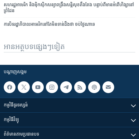
សហរដ្ឋ​អាមេរិក និង​ម៉ិកស៊ិក​សន្យា​ពង្រឹង​សន្តិសុខ​តឹងតែង បន្ទាប់ពី​មាន​អំពើ​ហិង្សា​នៅ​
ព្រំដែន
ការ​បិទ​រដ្ឋាភិបាល​អាមេរិក​នៅ​តែ​​មិន​ទាន់​ដឹង​ថា ចប់​ថ្ងៃ​ណា​ទេ
អានអត្ថបទផ្សេងៗទៀត
បណ្តាញ​សង្គម
កម្មវិធី​ទូរទស្សន៍
កម្មវិធី​វិទ្យុ
ព័ត៌មាន​តាមប្រធានបទ​