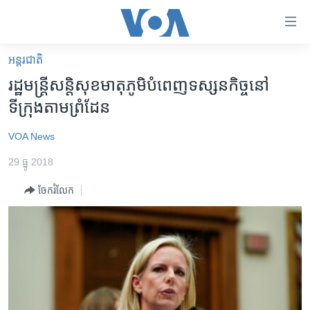
ភ្ជាប់​
ទៅ​
គេហទំព័រ​
អន្តរជាតិ
កម្ពុជា
ទាក់ទង
រដ្ឋមន្ត្រី​សន្តិសុខ​មាតុភូមិ​បំពេញ​ទស្សនកិច្ច​នៅ
រំលង​
អន្តរជាតិ
ទីក្រុង​តាម​ព្រំដែន
និង​
អាមេរិក
ចូល​
VOA News
ទៅ​​
ចិន
ទំព័រ​
29 ធ្នូ 2018
ហេឡូវីអូអេ
ព័ត៌មាន​​
ចែករំលែក
តែ​
កម្ពុជាច្នៃប្រតិដ្ឋ
ម្តង
ព្រឹត្តិការណ៍ព័ត៌មាន
រំលង​
និង​
ទូរទស្សន៍ / វីដេអូ​
ចូល​
វិទ្យុ / ផតខាសថ៍
ទៅ​
ទំព័រ​
កម្មវិធីទាំងអស់