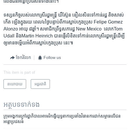
លែង​ជន​អន្តោប្រវេសន៍​ទាំងនោះ។
ទស្សនកិច្ច​របស់​លោកស្រី​រដ្ឋមន្ត្រី ​ឃឺស្ទ៊ែន នឿលសិន​ទៅកាន់​រដ្ឋ​ តិចសាស់ ​
កើត ឡើង​ក្នុង​រយៈពេល​៤ថ្ងៃ​បន្ទាប់ពី​ការស្លាប់​ក្មេងប្រុស​ Felipe Gomez
Alonzo ​អាយុ ៨ឆ្នាំ។​ សមាជិក​ព្រឹទ្ធសភា​រដ្ឋ ​New Mexico ​ លោក​Tom
Udall និងMartin Heinrich បាន​ផ្ញើ​លិខិត​ទៅកាន់​លោកស្រី​រដ្ឋមន្ត្រី​ដើម្បី​
ឲ្យមាន​ចម្លើយ​អំពីការ​ស្លាប់​ក្មេង​ប្រុស នេះ៕
ចែករំលែក
Follow us
This item is part of
នយោបាយ
អន្តរជាតិ
អត្ថបទ​ទាក់ទង
ក្រុម​អង្គការ​ក្រៅ​រដ្ឋាភិបាល​អាមេរិក​ធ្វើ​យុទ្ធនាការ​ប្រឆាំង​វិធានការ​ដាក់​សម្ពាធ​លើ​ជន​
អន្តោប្រវេសន៍