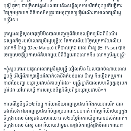
បុស្តិ៍ តូចៗ ​ជាច្រើន​កន្លែង​ដែល​គយនិង​សន្តិសុខ​អាមេរិក​កំពុង​ប្រតិបត្តិការ ​
តែក្រុម​អ្នកយក ព័ត៌មាន​មិនត្រូវ​គេអនុញាត​ឲ្យ​ធ្វើដំណើរ​តាម​លោកស្រី​រដ្ឋ
មន្ត្រី​ទេ។
ក្រសួង​សន្តិសុខ​មាតុភូមិ​មិនបាន​បញ្ចេញ​ព័ត៌មាន​លម្អិត​ឲ្យដឹង​ពីដំណើរ​
ទស្សនកិច្ច របស់​លោកស្រី​រដ្ឋមន្ត្រី​ទេ​ តែកាល​ពីយប់​ថ្ងៃសុក្រ​ការិយាល័យ​
លោក​ឌី ម៉ាហ្គូ (Dee Margo) ​អភិបាល​ក្រុង ​អេល ប៉ាសូ (El Paso) ​បាន​
ចេញ​សេចក្តី​ប្រកាស​ព័ត៌មាន​មួយ​អំពី​ជំនួប​រវាង​លោក​និង ​លោកស្រី​រដ្ឋមន្ត្រី។
«ខ្ញុំសូម​គោរព​អរគុណ​លោកស្រី​រដ្ឋមន្ត្រី ​នៀលសិន​ ដែល​បាន​ចំណាយ​ពេល​
ជួបខ្ញុំ ដើម្បី​ពិភាក្សា​រឿង​រ៉ាវ​ទាក់ទង​នឹង​តំបន់​អេល ប៉ាសូ​ និង​រឿង​តម្រូវការ​
នានា​នៃបញ្ហា អន្តោប្រវេសន៍​តាមព្រំដែន។​ មន្ត្រី​រដ្ឋាភិបាល​សហព័ន្ធ​គួរចុះ​មក​
ព្រំដែន​ នៅពេល​ធ្វើ ការ​សម្រេច​ចិត្ត​អំពី​ប្រព័ន្ធ​អន្តោប្រវេសន៍‍»។
កាលពី​ថ្ងៃច័ន្ទ​ទី២៤ ​ខែធ្នូ ​ការិយាល័យ​អន្តោប្រវេសន៍​និងគយ​អាមេរិក​ បាន​
ដោះលែង ជន​អន្តោប្រវេសន៍​ចំនួន​ប្រមាណ​១៨០នាក់​ នៅស្ថានីយ៍​រថយន្ត​ក្នុង​
ទីក្រុង ​អេល ប៉ាសូ​ដោយសារ​រយៈពេល​២០ថ្ងៃ​នៃការ​ឃុំខ្លួន​បាន​ដល់​កំណត់។​
ទីក្រុង ​អេល ប៉ាសូ ​បាន និយាយ​ថាខ្លួន​បានផ្តល់​ការ​ផ្តត់ផ្គង់​ចំពោះការ​ដោះ