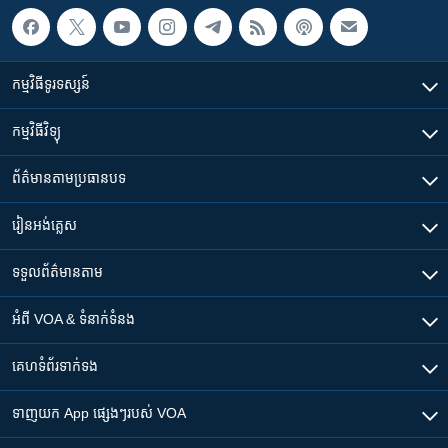
កម្មវិធី​ទូរទស្សន៍
កម្មវិធី​វិទ្យុ
ព័ត៌មាន​តាមប្រធានបទ​
រៀន​​អង់គ្លេស
ទទួល​ព័ត៌មាន​តាម
អំពី​ VOA & ទំនាក់ទំនង
គេហទំព័រ​​ទាក់ទង
ទាញយក​ App ផ្សេងៗ​របស់​ VOA