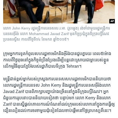
រចនា
សម្ព័ន្ធ​
Khmer English
រំលង​
និង​
បណ្តាញ​សង្គម
ចូល​
លោក John Kerry រដ្ឋមន្រ្តី​ការបរទេស​ស.រ.អា. (រូប​ឆ្វេង)​ រង់ចាំ​ជាមួយ​រដ្ឋមន្រ្តី​ការ
ទៅ​
បរទេស​អ៊ីរ៉ង់ លោក Mohammad Javad Zarif មុន​កិច្ច​ប្រជុំ​ក្នុង​ទីក្រុង​ហ្សឺណែវ
កាន់​
ប្រទេស​ស្វីស កាលពី​ថ្ងៃទី១៤ ខែ​មករា ឆ្នាំ២០១៥។
ទំព័រ​
ភាសា
ស្វែង​
ក្រុម​អ្នកការទូត​កំពូលសហរដ្ឋអាមេរិក​និង​អ៊ីរ៉ង់​បាន​ជួប​គ្នា​រយៈ​ពេល​៥​ម៉ោង​
រក
កាល​ពី​ថ្ងៃ​ពុធនៅ​ក្នុង​កិច្ច​ខំ​ប្រឹងប្រែង​ដើម្បី​បន្ត​ដោះស្រាយ​ជម្លោះ​របស់​ខ្លួន​
លើកម្មវិធី​នុយក្លែអ៊ែរបស់​រដ្ឋាភិបាល​ទីក្រុង Tehran។
​មន្រ្តី​ជាន់​ខ្ពស់​ម្នាក់​របស់​ក្រសួង​ការបរទេស​សហរដ្ឋអាមេរិក​បាន​និយាយ​ថា ​
លោក​រដ្ឋមន្រ្តី​ការបរទេស John Kerry ​និង​រដ្ឋមន្រ្តី​ការបរទេស​អ៊ីរ៉ង់លោក
Javad Zarif ​បាន​ពិភាក្សាបញ្ហា​យ៉ាង​ច្រើន​នៅ​ក្នុង​ទីក្រុង​ហ្សឺណែវ។​ អ្នក
ជំនួយ​ការ​រូប​នោះ​បាន​និយាយ​ទៀត​ថា បន្ទាប់​មក ​លោក Kerry និងលោក
Zarif ​បាន​ស្នើ​ផ្តល់​គោលការណ៍​ណែនាំដល់​ក្រុម​របស់​លោកនៅ​ក្នុងការ​ធ្វើ​ឲ្យ​
ជឿនលឿន​ដល់​ការចរចា​មួយជុំ​ទៀត​ដែល​ចាប់​ផ្តើម​នៅ​ថ្ងៃ​ព្រហស្បតិ៍​នេះ។