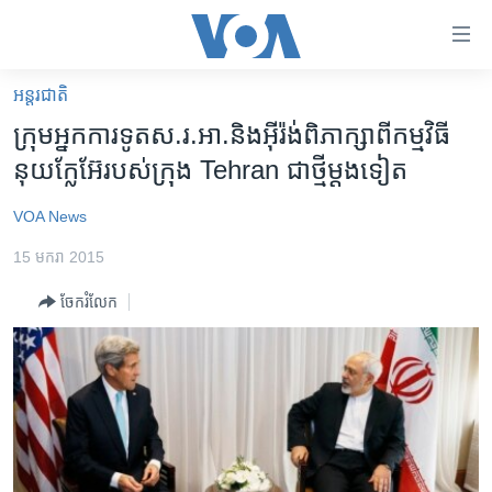
ភ្ជាប់​
ទៅ​
គេហទំព័រ​
អន្តរជាតិ
កម្ពុជា
ទាក់ទង
ក្រុម​អ្នក​ការទូត​ស.រ.អា.​និង​អ៊ីរ៉ង់​ពិភាក្សា​ពី​កម្មវិធី​
រំលង​
អន្តរជាតិ
នុយក្លែអ៊ែ​របស់​ក្រុង​ Tehran ជា​ថ្មី​ម្តង​ទៀត
និង​
អាមេរិក
ចូល​
VOA News
ទៅ​​
ចិន
ទំព័រ​
15 មករា 2015
ហេឡូវីអូអេ
ព័ត៌មាន​​
ចែករំលែក
តែ​
កម្ពុជាច្នៃប្រតិដ្ឋ
ម្តង
ព្រឹត្តិការណ៍ព័ត៌មាន
រំលង​
និង​
ទូរទស្សន៍ / វីដេអូ​
ចូល​
វិទ្យុ / ផតខាសថ៍
ទៅ​
ទំព័រ​
កម្មវិធីទាំងអស់