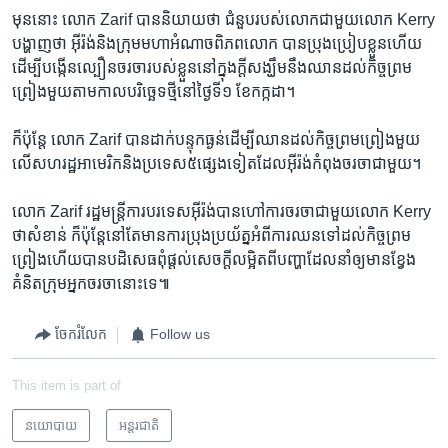
មុននោះ ​លោក Zarif បាន​និយាយ​ថា ​ជំនួប​របស់​លោក​ជាមួយ​លោក Kerry
​បង្ហាញ​ថា អ៊ីរ៉ង់និង​ក្រុម​មហាអំណាច​ពិភពលោក ​បាន​ប្រុងប្រៀប​ខ្លួន​ហើយ​
ដើម្បី​បង្កើន​ល្បឿន​ចរចា​របស់​ខ្លួ​ន​នៅ​ក្នុង​ក្តីសង្ឃឹមនឹង​ឈាន​ដល់​កិច្ច​ព្រម​
ព្រៀង​មួយ​តាម​កាល​បរិច្ឆេទ​ថ្មី​នៅ​ថ្ងៃ​ទី​១ ​ខែកក្កដា។
ក៏ប៉ុន្តែ ​លោក Zarif ​បាន​ដាក់​បន្ទុក​ធ្ងន់​ដើម្បី​ឈាន​ដល់​កិច្ច​ព្រម​ព្រៀងមួយ​
លើ​សហរដ្ឋអាមេរិក​និង​ប្រទេស​៥ផ្សេង​ទៀត​ដែល​អ៊ី​រ៉ង់​កំពុង​ចរចា​ជាមួយ។
​លោក​ Zarif រដ្ឋមន្រ្តី​ការបរទេស​អ៊ីរ៉ង់​បាន​ហៅការចរចាជាមួយ​លោក Kerry ​
ថា​សំខាន់ ក៏ប៉ុន្តែ​នៅតែ​មាន​ការ​ប្រុងប្រយ័ត្ន​អំពី​ការ​ឈន​ទៅ​ដល់​កិច្ច​ព្រម​
ព្រៀង​ហើយ​បាន​បដិសេធ​ពុំ​ផ្តល់​សេចក្តី​លម្អិត​ពី​បញ្ហា​ដែល​នាំ​ឲ្យ​មាន​ខ្វែង​
គំនិត​ក្រុម​អ្នកចរចា​នោះ​ទេ៕
ចែករំលែក
Follow us
This item is part of
នយោបាយ
អន្តរជាតិ