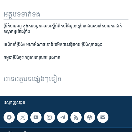
អត្ថបទ​ទាក់ទង
អ៊ីរ៉ង់មាន​ឆន្ទៈ​ក្នុង​ការ​បន្ត​ការ​ចរចា​ស្តី​អំពី​កម្មវិធីនុយក្លេអ៊ែរ​ដោយ​សារ​តែមានការដាក់​
ទណ្ឌកម្ម​​យ៉ាងខ្លាំង
មេ​ដឹក​នាំ​អ៊ីរ៉ង់៖ មហា​អំណាច​បរាជ័យ​មិន​បាន​ធ្វើ​អោយ​អ៊ីរ៉ង់​លុត​ជង្គង់
កម្ពុជា​អ៊ីរ៉ង់​ចុះ​ហត្ថលេខា​រុករក​ប្រេងកាត
អានអត្ថបទផ្សេងៗទៀត
បណ្តាញ​សង្គម