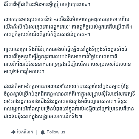
ជីវិត​ដើម្បី​ជាតិ​នេះ​មិន​មាន​អ្វី​ប្រៀប​ធៀប​បាន​ទេ»។ ​
លោក​បាន​មាន​ប្រសាសន៍​ថា​ «យើង​នឹង​មិន​អាច​ភ្លេច​ពួកគេ​បាន​ទេ​ ហើយ​
យើង​នឹង​មិន​ដែល​ភ្លេច​គោរព​ពួក​គេ​ទេ។កាតព្វកិច្ច​របស់ពួក​គេ​គឺ​បម្រើ​ជាតិ។ ​
កាតព្វកិច្ច​របស់​យើង​គឺ​ផ្តល់​កិត្តិយស​ដល់​ពួក​គេ»។​
ព្យុះហយាត្រា​ និង​ពិធី​រំឭក​ការ​ចងចាំ​ធ្វើ​ឡើង​នៅក្នុង​ទីក្រុង​ទាំង​តូចទាំង​ធំ​
កាលពី​ថ្ងៃចន្ទ​ដើម្បី​រំឭក​នូវ​ការ​លះបង់​មិន​អាច​កាត់​ថ្លៃ​ដែល​ជន​ជាតិ​
អាមេរិកាំង​រាប់សែន​នាក់​បាន​ទ្រទ្រង់​ដើម្បី​សេរីភាព​របស់​ប្រទេស​ដែល​មាន​
អាយុ​២៤៣ឆ្នាំ​មក​នេះ។​
ជនជាតិ​អាមេរិក​ប្រមាណ​១លាន​១សែន​នាក់​បាន​ស្លាប់​នៅ​ក្នុង​ជម្លោះ​ ​ប៉ុន្តែ​
ចំនួន​ស្លាប់​ច្រើន​បំផុត​ជិត​កន្លះ​លាន​នាក់​គឺ​នៅ​ក្នុង​សង្គ្រាម​ស៊ីវិល​នៅ​សតវត្ស​ទី​
១៩ រវាង​រដ្ឋភាគ​ខាងជើង​និង​រដ្ឋ​ភាគខាង​ត្បូងអំពី​បញ្ហា​ទាសភាព។ ចំនួន​
ពលរដ្ឋ​អាមេរិកាំង​ស្លាប់​ច្រើន​បំផុតនៅ​ក្នុង​ការ​ប៉ះ​ទង្គិច​នៅក្រៅ​ប្រទេស​គឺមាន​
ជាង​៤០​ម៉ឺននាក់​ក្នុង​សង្គ្រាម​លោក​លើក​ទី​២៕
ចែករំលែក
Follow us