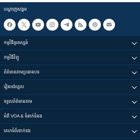
បណ្តាញ​សង្គម
កម្មវិធី​ទូរទស្សន៍
កម្មវិធី​វិទ្យុ
ព័ត៌មាន​តាមប្រធានបទ​
រៀន​​អង់គ្លេស
ទទួល​ព័ត៌មាន​តាម
អំពី​ VOA & ទំនាក់ទំនង
គេហទំព័រ​​ទាក់ទង