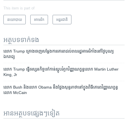
This item is part of
នយោបាយ
អាមេរិក​
អន្តរជាតិ
អត្ថបទ​ទាក់ទង
លោក Trump គ្រោង​ចេញ​សម្តែង​ការគោរព​ដល់​ពលរដ្ឋ​អាមេរិកាំង​នៅ​ថ្ងៃបុណ្យ​
ឯករាជ្យ
លោក Trump ធ្វើ​ទស្សនកិច្ច​ទៅ​កាន់​ស្តូប​រំឭក​វិញ្ញាណក្ខន្ធ​លោក Martin Luther
King, Jr
លោក Bush និង​លោក​ Obama នឹង​ថ្លែង​សុន្ទរកថា​នៅ​ក្នុងពិធី​គោរពវិញ្ញាណក្ខន្ធ​
លោក McCain
អានអត្ថបទផ្សេងៗទៀត