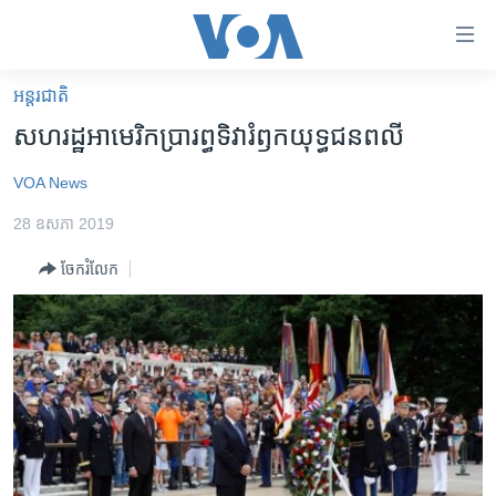
ភ្ជាប់​
ទៅ​
គេហទំព័រ​
អន្តរជាតិ
កម្ពុជា
ទាក់ទង
សហរដ្ឋ​អាមេរិក​ប្រារព្ធ​ទិវា​រំឭក​យុទ្ធជន​ពលី
រំលង​
អន្តរជាតិ
និង​
VOA News
អាមេរិក
ចូល​
28 ឧសភា 2019
ទៅ​​
ចិន
ទំព័រ​
ចែករំលែក
ហេឡូវីអូអេ
ព័ត៌មាន​​
តែ​
កម្ពុជាច្នៃប្រតិដ្ឋ
ម្តង
ព្រឹត្តិការណ៍ព័ត៌មាន
រំលង​
និង​
ទូរទស្សន៍ / វីដេអូ​
ចូល​
វិទ្យុ / ផតខាសថ៍
ទៅ​
ទំព័រ​
កម្មវិធីទាំងអស់