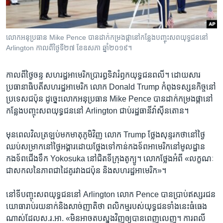
រចនា
សម្ព័ន្ធ​
Khmer English
រំលង​
និង​
លោក​អនុ​ប្រធាន ​Mike Pence​ បាន​ដាក់​កម្រង​ផ្កា​នៅ​​កន្លែង​បញ្ចុះសព​យុទ្ធជន​នៅ ​
បណ្តាញ​សង្គម
Arlington កាលពី​ថ្ងៃទី២៧ ខែឧសភា ឆ្នាំ២០១៩។
ចូល​
ទៅ​
កាន់​
កាលពី​ថ្ងៃចន្ទ សហរដ្ឋ​អាមេរិក​ប្រារព្ធ​ទិវា​រំឭក​យុទ្ធជន​ពលី។ ​ដោយ​សារ​
ទំព័រ​
ប្រធានាធិបតី​សហ​រដ្ឋ​អាមេរិក លោក​ Donald Trump ​កំពុងទស្សនកិច្ច​នៅ​
ភាសា
ស្វែង​
ប្រទេស​ជប៉ុន​ ដូច្នេះ​លោក​អនុ​ប្រធាន ​Mike Pence​ បាន​ដាក់​កម្រង​ផ្កា​នៅ
រក
កន្លែង​បញ្ចុះសព​យុទ្ធជន​នៅ ​Arlington ​ជាប់​រដ្ឋធានី​វ៉ាស៊ីនតោន។ ​
មុន​ពេល​វិល​ត្រឡប់​មក​មាតុភូមិវិញ​ ​លោក ​Trump ​ថ្លែង​សុន្ទរកថា​នៅ​ថ្ងៃ​
ឈប់​សម្រាកនៅថ្ងៃ​អង្គារដោយ​ថ្លែង​ទៅ​កាន់​កងទ័ព​អាមេរិក​នៅ​មូលដ្ឋាន​
កងទ័ព​ជើងទឹក​ Yokosuka ​នៅ​ជិត​ទីក្រុង​តូក្យូ។​ លោក​ថ្លែង​អំពី ​«លក្ខណៈ​
ជាសកល​នៃ​ភាព​ជា​ដៃគូ​រវាង​ជប៉ុន​ និង​សហ​រដ្ឋ​អាមេរិក»។​
នៅទី​បញ្ចុះ​សព​យុទ្ធជន​នៅ​ Arlington លោក​ Pence ​បាន​ប្រាប់​ឥស្សរជន​
យោធា​រាប់​រយ​នាក់​និង​សាច់ញាតិ​ថា ​ពលិកម្ម​របស់​យុទ្ធជន​ទាំងនេះ​ធំធេង​
ណាស់​ដែល​ស.រ.អា. «មិន​អាច​តប​ស្នង​វិញ​ឲ្យ​បាន​ពេញលេញ។ ​ការ​ពលី​