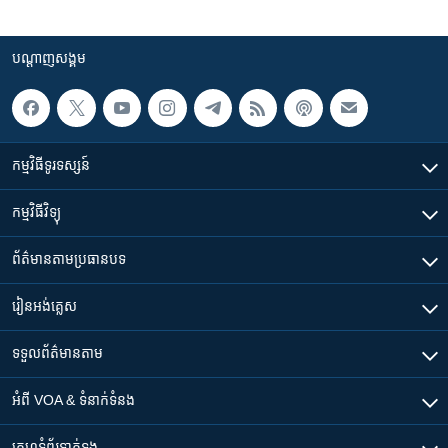
បណ្តាញ​សង្គម
កម្មវិធី​ទូរទស្សន៍
កម្មវិធី​វិទ្យុ
ព័ត៌មាន​តាមប្រធានបទ​
រៀន​​អង់គ្លេស
ទទួល​ព័ត៌មាន​តាម
អំពី​ VOA & ទំនាក់ទំនង
គេហទំព័រ​​ទាក់ទង