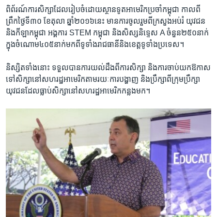
ពិព័រណ៍​ការ​សិក្សា​ដែល​រៀប​ចំ​ដោយ​ស្ថានទូត​អាមេរិក​ប្រចាំ​កម្ពុជា​ កាល​ពី​
ព្រឹក​ថ្ងៃ​ទី​៣០ ខែ​តុលា ឆ្នាំ​២០១៦​នេះ មានការ​ចូល​រួម​ពី​ក្រសួងអប់​រំ យុវជន
និង​កីឡា​កម្ពុជា អង្គការ STEM កម្ពុជា និង​សិស្ស​និទ្ទេស A ចំនួន​២៥០​នាក់
ក្នុង​ចំណោម​៤០៥​នាក់​មក​ពី​ទូទាំង​រាជធានី​និង​ខេត្ត​ទូទាំង​ប្រទេស។
និស្សិត​ទាំង​នោះ ទទួល​បាន​ការ​យល់ដឹង​ពី​ការ​សិក្សា​ និង​ការ​ចាប់​យក​ឱកាស​
ទៅ​សិក្សា​នៅសហរដ្ឋ​អាមេរិក​តាម​រយៈ​ការ​បង្ហាញ និងប្រឹក្សា​ពី​ក្រុមប្រឹក្សា​
យុវជន​ដែល​ធ្លាប់​សិក្សា​នៅ​សហរដ្ឋ​អាមេរិក​កន្លង​មក។