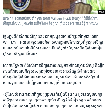
ឯកអគ្គរដ្ឋទូត​អាមេរិក​ប្រចាំ​កម្ពុជា លោក William Heidt ថ្លែង​ក្នុង​ពិធី​ពិព័ណ៌​ការ
សិក្សា​នៅ​សហរដ្ឋ​អាមេរិក នៅ​ថ្ងៃទី៣០ ខែតុលា ឆ្នាំ២០១៦។ (កាន់ វិច្ឆិកា/VOA)
ថ្លែង​ក្នុង​ពិព័រណ៍​ការ​សិក្សា​នោះ​ ឯកអគ្គរដ្ឋទូត​អាមេរិក​ប្រចាំ​កម្ពុជា លោក
William Heidt មាន​ប្រសាសន៍ថា សហរដ្ឋ​អាមេរិក​មាន​ប្រព័ន្ធ​ឧត្ដម​សិក្សា​
ល្អ​ជាង​គេ​បំផុត​នៅ​លើ​ពិភពលោក ហើយ​កំពុង​តែ​ស្វែង​រក​និស្សិត​ដែល​រៀន​
ពូកែ​ទៅ​សិក្សា​នៅ​ទីនោះ។
លោក​បន្ថែម​ថា ពិព័រណ៍​ការ​សិក្សានៅ​សហរដ្ឋ​អាមេរិក​សម្រាប់​សិស្ស-និស្សិត​
កម្ពុជា​ដែល​ជាប់​និទ្ទេស A ក្នុង​ឆ្នាំ២០១៦នេះ អាច​នឹង​ផ្ដល់​ឱកាស​ដល់
សិស្ស-និស្សិត​ដែល​មាន​សមត្ថភាព​ទៅ​បន្ត​ការ​សិក្សា​ដោយ​ឥត​គិត​ថ្លៃ​នៅ​
សហរដ្ឋ​អាមេរិក ដើម្បី​ត្រលប់​មក​អភិវឌ្ឍន៍​ប្រទេស​កម្ពុជា។
«អ្វី​ដែល​សំខាន់​ជាង​គេ​គឺក្មួយៗ​ត្រូវ​មាន​ជំនឿ​លើ​ខ្លួន​ឯង ដូចនេះ​សូម​សន្យា​
ថា​អ្វីៗ​អាច​ទៅ​រួច។ ក្មួយៗ​ជា​អ្នក​បន្ទាប់។ បើ​បន្ត​ខិតខំរៀន​សូត្រ ហើយ​មាន​
ជំនឿ​លើ​សមត្ថភាព​ខ្លួនឯង មាន​ន័យ​ថា​ក្មួយៗ​មាន​ការ​ទទួលខុស​ត្រូវ​ក្នុង​ការ​