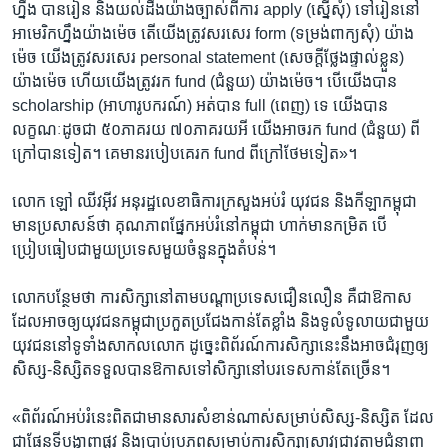
ហ្នឹង បាន​រៀន និង​យល់ដឹង​យ៉ាង​ច្បាស់​ពី​ការ ​apply (ស្នើសុំ) ទៅ​រៀននៅ​
អាមេរិក​ហ្នឹង​យ៉ាង​ម៉េច តើ​យើង​ត្រូវ​សរសេរ form (ទម្រង់​ពាក្យ​សុំ) យ៉ាង​
ម៉េច យើង​ត្រូវសរសេរ personal statement (សេចក្ដី​ថ្លែង​ផ្ទាល់​ខ្លួន) ​
យ៉ាង​ម៉េច ហើយ​យើង​ត្រូវ​រក fund (ជំនួយ) យ៉ាង​ម៉េច។ បើ​យើង​បាន​
scholarship (អាហារូបករណ៍) អត់​បាន full (ពេញ) ទេ យើង​បាន​
លក្ខណៈ​ដូចជា ៥០ភាគ​រយ ៧០​ភាគ​រយ​អី យើង​អាច​រក ​fund (ជំនួយ) ពី
ក្រៅ​បាន​ទៀត។ គេ​មានរបៀប​គេរក fund ពី​ក្រៅ​ថែមទៀត»។
លោក ឡៅ ឈីវអ៊ីវ អនុ​រដ្ឋ​លេខាធិការ​ក្រសួង​អប់រំ យុវជន និង​កីឡា​កម្ពុជា
មាន​ប្រសាសន៍​ថា គុណភាព​ផ្នែក​អប់រំ​នៅ​កម្ពុជា​ ហាក់​មាន​កម្រិត បើ​
ប្រៀបធៀប​ជាមួយ​ប្រទេស​មួយ​ចំនួន​ក្នុង​តំបន់។
លោក​បន្ថែម​ថា ការ​សិក្សា​នៅ​តាម​បណ្ដា​ប្រទេស​ជឿនលឿន គឺជា​ឱកាស​
ដែល​អាច​ឲ្យ​យុវជន​កម្ពុជា​ប្រកួត​ប្រជែង​កាន់​តែ​ខ្លាំង និង​ទូលំ​ទូលាយ​ជាមួយ​
យុវជន​នៅ​ទូទាំង​សាកល​លោក ដូច្នេះ​ពិព័រណ៍​ការសិក្សា​នេះ​នឹង​អាច​ជំរុញ​ឲ្យ​
សិស្ស-និស្សិត​ទទួល​បាន​ឱកាស​ទៅ​សិក្សា​នៅ​បរទេស​កាន់​តែ​ច្រើន។
«ពិព័រណ៍​អប់រំ​នេះ​ពិត​ជា​មាន​សារសំខាន់​ណាស់​សម្រាប់​សិស្ស-និស្សិត ដែល​
ជា​ផែនទី​បង្ហាញ​ផ្លូវ និង​ប្រាប់​ប្រភព​សម្រាប់​ការ​សិក្សា​ស្រាវជ្រាវ​តាម​ជំនាញ​