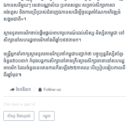
ឯកទេស​នីមួយៗ សេវា​បណ្ណាល័យ ប្រភព​សម្ភារៈ​សម្រាប់​សិក្សា​ភាសា​
អង់គ្លេស និង​ការ​ប្រើប្រាស់​ជំនាញ​ឯកទេស​ដើម្បី​ចូលរួម​ចំណែក​អភិវឌ្ឍន៍​
សង្គម​ជាតិ»។
ស្ថានទូត​អាមេរិក​ចាប់​ផ្ដើម​ផ្ដល់​អាហារូបករណ៍​ដល់​សិស្ស-និស្សិត​កម្ពុជា ​ទៅ​
សិក្សា​នៅ​សហរដ្ឋ​អាមេរិក​តាំង​ពី​ឆ្នាំ​១៩៩៣​មក។
មន្ត្រី​អ្នក​នាំ​ពាក្យ​ស្ថានទូត​អាមេរិក​ប្រចាំ​កម្ពុជាបញ្ជាក់​ថា បច្ចុប្បន្ន​និស្សិត​ខ្មែរ​
ចំនួន​៥០០​នាក់ កំពុង​បន្ត​ការសិក្សា​នៅ​តាម​គ្រឹះស្ថាន​សិក្សា​នានា​នៅ​សហរដ្ឋ​
អាមេរិក ដែល​ចំនួននេះ​មានការ​កើន​ឡើង​២៥​ភាគរយ បើ​ប្រៀបធៀប​កាល​ពី​
ពីរ​ឆ្នាំ​មុន៕
ចែករំលែក
Follow us
This item is part of
សិល្បៈនិងវប្បធម៌
កម្ពុជា