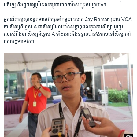
អភិវឌ្ឍ និង​ជួ​យ​ឲ្យ​ប្រទេស​កម្ពុជា​មាន​ភាព​សម្បួរ​សប្បាយ»។
អ្នកនាំពាក្យ​ស្ថានទូត​អាមេរិក​ប្រចាំ​កម្ពុជា លោក Jay Raman ប្រាប់ VOA
ថា សិស្ស​និទ្ទេស A ជា​សិស្ស​ដែល​មាន​សក្ដានុពល​ក្នុង​ការ​សិក្សា ដូច្នេះ​
លោក​រំពឹង​ថា សិស្ស​និទ្ទេស A ទាំង​នោះ​នឹង​ទទួល​បាន​ឱកាស​ទៅ​សិក្សា​នៅ​
សហរដ្ឋ​អាមេរិក។