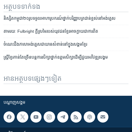
អត្ថបទ​ទាក់ទង
និស្សិតកម្ពុជា២០រូបទទួលអាហារូបករណ៍ថ្នាក់បរិញ្ញាបត្រជាន់ខ្ពស់នៅអង់គ្លេស
តាម​រយៈ​ Fulbright ក្តី​ស្រមៃ​របស់​យុវជន​ខ្មែរ​អាច​ក្លាយ​ជា​ការពិត
ចំណេះ​ដឹង​ភាសា​អង់គ្លេស​ជា​យាន​សំខាន់​​នៅ​ក្នុង​សង្គម​ខ្មែរ
ស្ត្រី​ខ្មែរ​កាន់​តែ​ច្រើន​បន្ត​ការ​សិក្សា​ថ្នាក់​ឧត្តម​សិក្សា​ដើម្បី​ជួយ​អភិវឌ្ឍ​សង្គម
អានអត្ថបទផ្សេងៗទៀត
បណ្តាញ​សង្គម