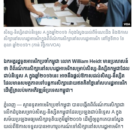
រចនា
សម្ព័ន្ធ​
Khmer English
រំលង​
និង​
បណ្តាញ​សង្គម
ចូល​
សិស្ស-និស្សិត​ជាប់​និទ្ទេស A ក្នុង​ឆ្នាំ២០១៦ កំពុង​ស្វែងយល់​ពី​ចំណេះដឹង​ និង​ឱកាស​
ទៅ​
សិក្សា​នៅ​សហរដ្ឋ​អាមេរិក​ក្នុង​ពិព័ណ៌​ការសិក្សា​នៅ​សហរដ្ឋ​អាមេរិក នៅ​ថ្ងៃទី៣០ ខែ
កាន់​
តុលា ឆ្នាំ២០១៦។ (កាន់ វិច្ឆិកា/VOA)
ទំព័រ​
ភាសា
ស្វែង​
ឯកអគ្គរដ្ឋទូត​អាមេរិក​ប្រចាំ​កម្ពុជា លោក William Heidt មាន​ប្រសាសន៍​​
រក
ថា ពិព័រណ៍​ការ​សិក្សា​​នៅ​សហរដ្ឋ​អាមេរិក​សម្រាប់​សិស្ស-និស្សិត​កម្ពុជា​ដែល​
ជាប់​និទ្ទេស A ក្នុង​​​ឆ្នាំ​​២០១៦​​នេះ អាច​នឹង​ផ្ដល់​ឱកាស​ដល់​​សិស្ស-និស្សិត​
ដែល​មាន​សមត្ថភាព​ទៅ​បន្ត​ការ​សិក្សា​ដោយ​ឥត​គិត​ថ្លៃ​នៅ​សហរដ្ឋ​អាមេរិក
ដើម្បី​ត្រលប់​មក​អភិវឌ្ឍន៍​ប្រទេស​កម្ពុជា។
ភ្នំពេញ —
ស្ថានទូត​អាមេរិក​ប្រចាំ​កម្ពុជា ​បាន​បង្កើត​ពិព័រណ៍​ការ​សិក្សា​ជា​
លើក​ដំបូង​សម្រាប់​សិស្ស-និស្សិត​កម្ពុជាដែល​ប្រឡង​ជាប់និទ្ទេស​ A ក្នុង​
សម័យ​ប្រឡង​មធ្យមសិក្សា​ទុតិយភូមិឆ្នាំ​២០១៦​ ដើម្បី​ឲ្យ​ពួក​គេបាន​ស្វែង​
យល់ពី​ឱកាស​ទទួល​បាន​អាហារូបករណ៍​ទៅ​សិក្សា​នៅ​សហរដ្ឋអាមេរិក។