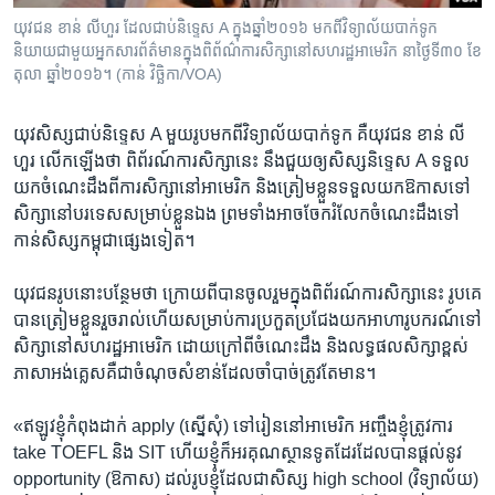
យុវជន ខាន់ លីហួរ ដែល​ជាប់​និទ្ទេស A ក្នុង​ឆ្នាំ​២០១៦ មក​ពី​វិទ្យាល័យ​បាក់ទូក
និយាយ​ជាមួយ​អ្នកសារព័ត៌មាន​ក្នុង​ពិព័ណ៌ការ​សិក្សា​នៅ​សហរដ្ឋ​អាមេរិក នាថ្ងៃទី​៣០ ខែ​
តុលា ឆ្នាំ​២០១៦។ (កាន់ វិច្ឆិកា/VOA)
យុវ​សិស្សជាប់និទ្ទេស A មួយ​រូប​មកពី​វិទ្យាល័យ​បាក់ទូក គឺ​យុវជន ខាន់ លី​
ហួរ លើក​ឡើង​ថា ពិព័រណ៍​ការ​សិក្សា​នេះ​ នឹងជួយ​ឲ្យសិស្ស​និទ្ទេស A ទទួល​
យក​ចំណេះ​ដឹង​ពី​ការ​សិក្សា​នៅ​អាមេរិក និងត្រៀម​ខ្លួនទទួល​យក​ឱ​កាស​ទៅ​
សិក្សា​នៅ​បរទេសសម្រាប់​ខ្លួនឯង​ ព្រមទាំងអាចចែក​រំលែកចំណេះ​ដឹង​ទៅ
កាន់​សិស្ស​កម្ពុជា​ផ្សេង​ទៀត។
យុវជន​រូប​នោះ​បន្ថែម​ថា ក្រោយ​ពី​បាន​ចូល​រួម​ក្នុង​ពិព័រណ៍​ការ​សិក្សា​នេះ រូបគេ​
បាន​ត្រៀម​ខ្លួន​រួច​រាល់​ហើយ​សម្រាប់​ការ​ប្រកួត​ប្រជែង​យក​អាហារូបករណ៍​ទៅ​
សិក្សា​នៅ​សហរដ្ឋ​អាមេរិក ដោយ​ក្រៅពី​ចំណេះ​ដឹង​ និង​លទ្ធ​ផល​សិក្សា​ខ្ពស់
ភាសា​អង់គ្លេស​គឺជា​ចំណុច​សំខាន់​ដែល​ចាំ​បាច់​ត្រូវ​តែ​មាន។
«ឥឡូវខ្ញុំ​កំពុង​ដាក់​ apply (ស្នើសុំ​) ទៅ​រៀន​នៅ​អាមេរិក អញ្ចឹង​ខ្ញុំ​ត្រូវ​ការ​
take TOEFL និង SIT ហើយ​ខ្ញុំ​ក៏​អរគុណ​ស្ថានទូត​ដែរ​ដែល​បាន​ផ្តល់​នូវ​
opportunity (ឱកាស) ​ដល់​រូប​ខ្ញុំ​ដែល​ជា​សិស្ស​ high​ school​ (វិទ្យាល័យ)