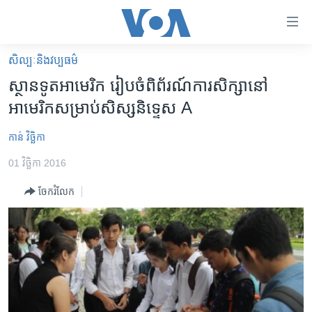
ភ្ជាប់​
ទៅ​
គេហទំព័រ​
សិល្បៈនិងវប្បធម៌
កម្ពុជា
ទាក់ទង
ស្ថានទូត​អាមេរិក រៀបចំ​ពិព័រណ៍​ការ​សិក្សា​នៅ​
រំលង​
អន្តរជាតិ
អាមេរិក​សម្រាប់​សិស្ស​និទ្ទេស​ A
និង​
អាមេរិក
ចូល​
កាន់ វិច្ឆិកា
ទៅ​​
ចិន
ទំព័រ​
01 វិច្ឆិកា 2016
ហេឡូវីអូអេ
ព័ត៌មាន​​
ចែករំលែក
តែ​
កម្ពុជាច្នៃប្រតិដ្ឋ
ម្តង
ព្រឹត្តិការណ៍ព័ត៌មាន
រំលង​
និង​
ទូរទស្សន៍ / វីដេអូ​
ចូល​
វិទ្យុ / ផតខាសថ៍
ទៅ​
ទំព័រ​
កម្មវិធីទាំងអស់