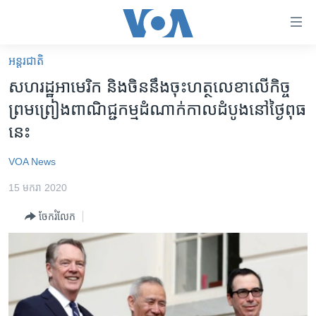
ភ្ជាប់​
ទៅ​
គេហទំព័រ​
អន្តរជាតិ
កម្ពុជា
ទាក់ទង
សហរដ្ឋ​អាមេរិក និង​ចិន​នឹង​ចុះ​ហត្ថលេខា​លើ​កិច្ច​
រំលង​
អន្តរជាតិ
ព្រមព្រៀង​ពាណិជ្ជកម្ម​ដំណាក់កាល​ដំបូង​នៅ​ថ្ងៃ​ពុធ​
និង​
អាមេរិក
នេះ
ចូល​
ទៅ​​
ចិន
VOA News
ទំព័រ​
ហេឡូវីអូអេ
ព័ត៌មាន​​
15 មករា 2020
តែ​
កម្ពុជាច្នៃប្រតិដ្ឋ
ម្តង
ចែករំលែក
ព្រឹត្តិការណ៍ព័ត៌មាន
រំលង​
និង​
ទូរទស្សន៍ / វីដេអូ​
ចូល​
វិទ្យុ / ផតខាសថ៍
ទៅ​
ទំព័រ​
កម្មវិធីទាំងអស់