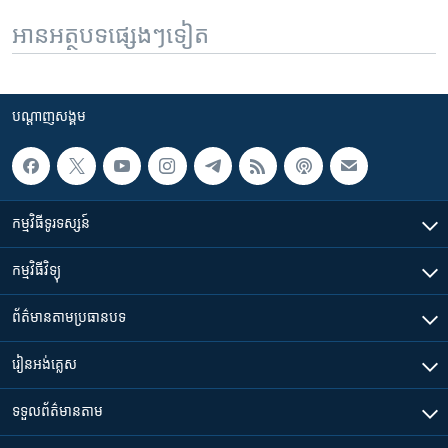
អានអត្ថបទផ្សេងៗទៀត
បណ្តាញ​សង្គម
កម្មវិធី​ទូរទស្សន៍
កម្មវិធី​វិទ្យុ
ព័ត៌មាន​តាមប្រធានបទ​
រៀន​​អង់គ្លេស
ទទួល​ព័ត៌មាន​តាម