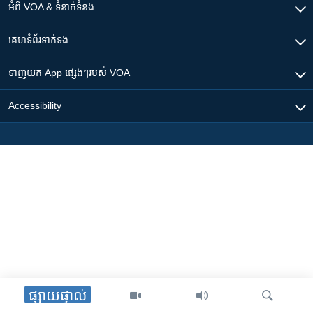
អំពី​ VOA & ទំនាក់ទំនង
គេហទំព័រ​​ទាក់ទង
ទាញយក​ App ផ្សេងៗ​របស់​ VOA
Accessibility
ផ្សាយផ្ទាល់