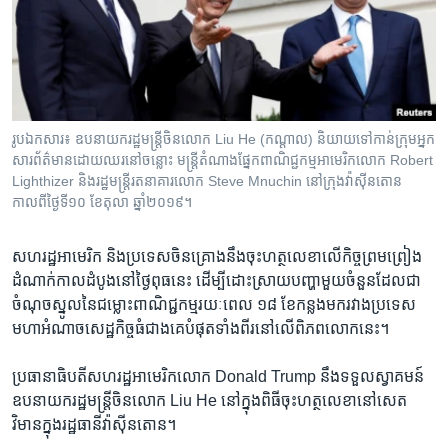
រចនា
សម្ព័ន្ធ​
Khmer English
រំលង​
និង​
បណ្តាញ​សង្គម
ចូល​
ទៅ​
រូបឯកសារ៖ ឧបនាយករដ្ឋមន្រ្តីចិនលោក Liu He (កណ្តាល) និយាយទៅកាន់ក្រុមអ្នក
កាន់​
សារព័ត៌មានដោយឈរនៅចន្លោះ មន្រ្តី​តំណាងផ្នែកពាណិជ្ជកម្មអាមេរិកលោក Robert
ទំព័រ​
Lighthizer និងរដ្ឋមន្រ្តីរតនាគារលោក Steve Mnuchin នៅក្រុងវ៉ាស៊ីនតោន
ភាសា
ស្វែង​
កាលពីថ្ងៃទី១០ ខែតុលា ឆ្នាំ២០១៩។
រក
សហរដ្ឋ​អាមេរិក និង​ប្រទេស​ចិន​គ្រោង​នឹង​ចុះ​ហត្ថលេខា​លើ​កិច្ច​ព្រមព្រៀង​
ដំណាក់​កាល​ដំបូង​នៅ​ថ្ងៃ​ពុធ​នេះ ដើម្បី​ដោះស្រាយ​បញ្ហា​មួយ​ចំនួន​ដែល​ជា​
ចំណុច​ស្នូល​នៃ​ជម្លោះ​ពាណិជ្ជកម្ម​រយៈពេល ១៨ ខែ​កន្លង​មក​រវាង​ប្រទេស​
មហា​អំណាច​សេដ្ឋកិច្ច​ធំ​ជាង​គេ​បំផុត​ទាំង​ពីរ​នៅ​លើ​ពិភពលោក​នេះ។
ប្រធានាធិបតី​សហរដ្ឋ​អាមេរិក​លោក Donald Trump នឹង​ទទួល​ស្វាគមន៍​
ឧបនាយករដ្ឋមន្ត្រី​ចិន​លោក Liu He នៅ​ក្នុង​ពិធី​ចុះ​ហត្ថលេខា​នៅ​សេត
វិមាន​ក្នុង​រដ្ឋធានី​វ៉ាស៊ីនតោន។