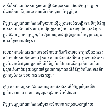
ភាគី​ទាំង​ពីរ​បាន​ឯកភាព​គ្នា​ចំពោះ​អ្វី​ដែល​ពួកគេ​ហៅ​ថា​ជា​កិច្ច​ព្រមព្រៀង​
ដំណាក់កាល​ទី​មួយ​នេះ កាល​ពី​ពាក់​កណ្ដាល​ខែ​ធ្នូ​ឆ្នាំ​មុន។
កិច្ច​ព្រមព្រៀង​ដំណាក់កាល​ពី​មួយ​នេះ​ស្នើ​ឲ្យ​ប្រទេស​ចិន​បង្កើន​ការ​ទិញ​ទំនិញ​
របស់​សហរដ្ឋ​អាមេរិក បញ្ឈប់​ទង្វើ​បង្ខំ​ក្រុមហ៊ុន​បរទេស​ឲ្យ​ផ្ទេរ​បច្ចេកវិទ្យា​ឲ្យ​
ខ្លួន និង​បញ្ឈប់​ការ​ក្រឡុក​រូបិយវត្ថុ​របស់​ខ្លួន​ដើម្បី​ធ្វើ​ឲ្យ​ការ​នាំ​ចេញ​របស់​ខ្លួន​
មាន​តម្លៃ​ថោក​ជាង​មុន។
សហរដ្ឋ​អាមេរិក​បាន​ដក​ប្រទេស​ចិន​ចេញ​ពី​បញ្ជី​ប្រទេស​ក្រឡុក​រូបិយវត្ថុ​នេះ
ហើយ​នៅ​ក្រោម​កិច្ច​ព្រមព្រៀង​នេះ សហរដ្ឋ​អាមេរិក​នឹង​បញ្ឈប់​គម្រោង​របស់​
ខ្លួន​ដែល​ចង់​បន្ថែម​ពន្ធ​គយ​ថ្មី​លើ​ទំនិញ​ចិន​ដែល​មាន​ទឹក​ប្រាក់​រាប់​ពាន់​លាន​
ដុល្លារ និង​កាត់​បន្ថយ​ពន្ធ​គយ​ចំនួន​ពាក់​កណ្ដាល​លើ​ទំនិញ​ចិន​ដែល​មាន​ទឹក​
ប្រាក់​ប្រហែល ១១០ ពាន់​លាន​ដុល្លារ។
ប៉ុន្តែ សម្រាប់​ពន្ធ​គយ​ដែល​សហរដ្ឋ​អាមេរិក​ដាក់​លើ​ទំនិញ​នាំ​ចូល​ពី​ចិន​
ប្រហែល ៣៦០ ពាន់​លាន​ដុល្លារ​កន្លង​មក គឺ​នៅ​ដដែល។
កិច្ច​ព្រមព្រៀង​ដំណាក់​កាល​ដំបូង​នេះ​មិន​បាន​ដោះស្រាយ​បញ្ហា​ដែល​