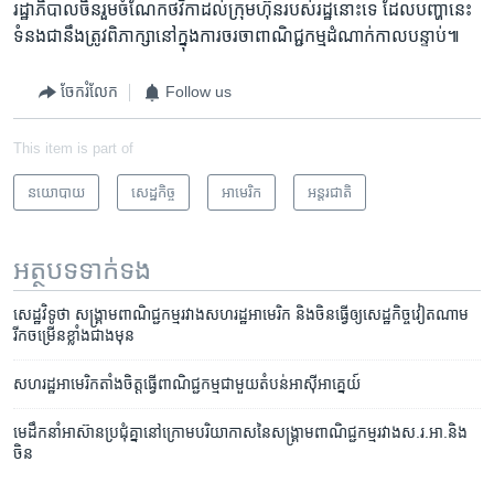
រដ្ឋាភិបាល​ចិន​រួម​ចំណែក​ថវិកា​ដល់​ក្រុមហ៊ុន​របស់​រដ្ឋ​នោះ​ទេ ដែល​បញ្ហា​នេះ​
ទំនងជា​នឹង​ត្រូវ​ពិភាក្សា​នៅ​ក្នុង​ការ​ចរចា​ពាណិជ្ជកម្ម​ដំណាក់កាល​បន្ទាប់៕
ចែករំលែក
Follow us
This item is part of
នយោបាយ
សេដ្ឋកិច្ច
អាមេរិក​
អន្តរជាតិ
អត្ថបទ​ទាក់ទង
សេដ្ឋវិទូ​ថា សង្គ្រាម​ពាណិជ្ជកម្ម​រវាង​សហរដ្ឋ​អាមេរិក និង​ចិន​ធ្វើ​ឲ្យ​សេដ្ឋកិច្ច​វៀតណាម​
រីក​ចម្រើន​ខ្លាំង​ជាង​មុន
សហរដ្ឋ​អាមេរិក​តាំង​ចិត្ត​ធ្វើ​​ពាណិជ្ជកម្ម​ជាមួយ​តំបន់​អាស៊ី​អាគ្នេយ៍
មេដឹកនាំ​អាស៊ាន​ប្រជុំ​គ្នា​នៅ​ក្រោម​​បរិយាកាស​នៃ​សង្គ្រាម​ពាណិជ្ជកម្ម​រវាង​ស.រ.អា.​និង​​
ចិន