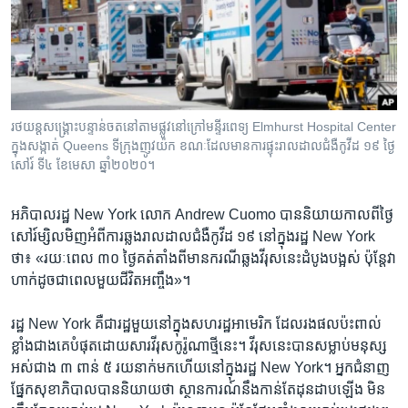
រចនា
សម្ព័ន្ធ​
Khmer English
រំលង​
និង​
បណ្តាញ​សង្គម
ចូល​
ទៅ​
រថយន្ដសង្គ្រោះបន្ទាន់​ចត​នៅ​តាម​ផ្លូវ​នៅ​ក្រៅ​មន្ទីរពេទ្យ Elmhurst Hospital Center
កាន់​
ក្នុងសង្កាត់ Queens ទីក្រុង​ញូវយ៉ក ខណៈ​ដែល​មាន​ការ​ផ្ទុះ​រាលដាល​ជំងឺ​កូវីដ ១៩ ថ្ងៃ​
ទំព័រ​
សៅរ៍ ទី​៤ ខែមេសា ឆ្នាំ​២០២០។
ភាសា
ស្វែង​
រក
អភិបាល​រដ្ឋ New York លោក Andrew Cuomo បាន​និយាយ​កាល​ពី​ថ្ងៃ​
សៅរ៍​ម្សិលមិញ​អំពី​ការ​ឆ្លង​រាលដាល​ជំងឺ​កូវីដ ១៩ នៅ​ក្នុង​រដ្ឋ New York
ថា៖ «រយៈពេល ៣០ ថ្ងៃ​គត់​តាំង​ពី​មាន​ករណី​ឆ្លង​វីរុស​នេះ​ដំបូង​បង្អស់ ប៉ុន្តែ​វា​
ហាក់​ដូចជា​ពេល​មួយ​ជីវិត​អញ្ចឹង»។
រដ្ឋ New York គឺ​ជា​រដ្ឋ​មួយ​នៅ​ក្នុង​សហរដ្ឋ​អាមេរិក ដែល​រង​ផល​ប៉ះពាល់​
ខ្លាំង​ជាង​គេ​បំផុត​ដោយសារ​វីរុស​កូរ៉ូណា​ថ្មី​នេះ។ វីរុស​នេះ​បាន​សម្លាប់​មនុស្ស​
អស់​ជាង ៣ ពាន់ ៥ រយ​នាក់​មក​ហើយ​នៅ​ក្នុង​រដ្ឋ New York។ អ្នក​ជំនាញ​
ផ្នែក​សុខាភិបាល​បាន​និយាយ​ថា ស្ថានការណ៍​នឹង​កាន់តែ​ដុនដាប​ឡើង មិន​