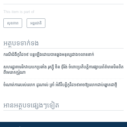
This item is part of
សុខភាព
អន្តរជាតិ
អត្ថបទ​ទាក់ទង
ករណី​ជំងឺ​កូវីដ១៩​ បន្ត​ឡើង​ដោយ​បាន​ឆ្លង​មនុស្ស​ជាង​១​លាន​នាក់
សហរដ្ឋ​អាមេរិក​វាយ​បក​ប្រឆាំង​ ​រុស្ស៊ី ចិន ​​អ៊ីរ៉ង់​ ចំពោះ​ប្រតិបត្តិការ​ផ្សាយ​ព័ត៌មាន​មិន​ពិត​
ពី​មេរោគ​កូរ៉ូណា
ចំណាត់​ការ​របស់​លោក ដូណាល់ ត្រាំ ​អំពី​វិបត្តិ​កូវីដ១៩​អាច​ឱ្យ​លោក​ជាប់​ឆ្នោត​​ជា​ថ្មី
អានអត្ថបទផ្សេងៗទៀត