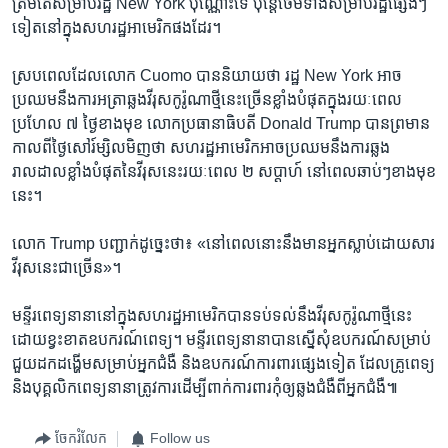
ត្រឹមតែ​សម្រាប់​រដ្ឋ New York ប៉ុណ្ណោះ​ទេ ប៉ុន្តែ​ថែម​ទាំង​សម្រាប់​រដ្ឋ​ផ្សេងៗ​
ទៀត​នៅ​ក្នុង​សហរដ្ឋ​អាមេរិក​ផង​ដែរ។
ស្រប​ពេល​ដែល​លោក Cuomo បាន​និយាយ​ថា រដ្ឋ New York អាច​
ប្រឈម​នឹង​ការ​អត្រា​ឆ្លង​វីរុស​កូរ៉ូណា​ថ្មី​នេះ​ច្រើន​ខ្លាំង​បំផុត​ក្នុង​រយៈពេល​
ប្រហែល ៧ ថ្ងៃ​ខាង​មុខ លោក​ប្រធានាធិបតី Donald Trump បាន​ព្រមាន​
កាល​ពី​ថ្ងៃ​សៅរ៍​ម្សិលមិញ​ថា សហរដ្ឋ​អាមេរិក​អាច​ប្រឈម​នឹង​ការ​ឆ្លង​
រាលដាល​ខ្លាំង​បំផុត​នៃ​វីរុស​នេះ​រយៈពេល ២ សប្ដាហ៍ នៅ​ពេល​ឆាប់ៗ​ខាង​មុខ​
នេះ។
លោក Trump បញ្ជាក់​ដូច្នេះ​ថា៖ «នៅ​ពេល​នោះ​នឹង​មាន​អ្នក​ស្លាប់​ដោយសារ​
វីរុស​នេះ​ជា​ច្រើន»។
មន្ទីរពេទ្យ​នានា​នៅ​ក្នុង​សហរដ្ឋ​អាមេរិក​បាន​ទប់ទល់​នឹង​វីរុស​កូរ៉ូណា​ថ្មី​នេះ
ដោយ​ខ្វះខាត​ឧបករណ៍​ពេទ្យ។ មន្ទីរពេទ្យ​នានា​បាន​ស្នើ​សុំ​ឧបករណ៍​សម្រាប់​
ជួយ​ដក​ដង្ហើម​សម្រាប់​អ្នក​ជំងឺ និង​ឧបករណ៍​ការពារ​ផ្សេង​ទៀត ដែល​គ្រូពេទ្យ
និង​បុគ្គលិក​ពេទ្យ​នានា​ត្រូវការ​ដើម្បី​ពាក់​ការពារ​កុំ​ឲ្យ​ឆ្លង​ជំងឺ​ពី​អ្នក​ជំងឺ៕
ចែករំលែក
Follow us