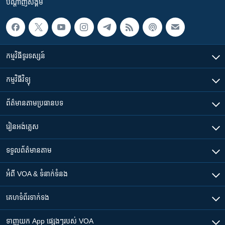
បណ្តាញ​សង្គម
កម្មវិធី​ទូរទស្សន៍
កម្មវិធី​វិទ្យុ
ព័ត៌មាន​តាមប្រធានបទ​
រៀន​​អង់គ្លេស
ទទួល​ព័ត៌មាន​តាម
អំពី​ VOA & ទំនាក់ទំនង
គេហទំព័រ​​ទាក់ទង
ទាញយក​ App ផ្សេងៗ​របស់​ VOA