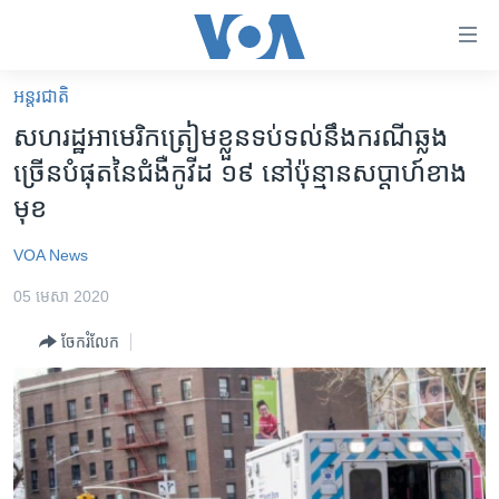
ភ្ជាប់​
ទៅ​
គេហទំព័រ​
អន្តរជាតិ
កម្ពុជា
ទាក់ទង
សហរដ្ឋ​អាមេរិក​ត្រៀម​ខ្លួន​ទប់ទល់​នឹង​ករណី​ឆ្លង​
រំលង​
អន្តរជាតិ
ច្រើន​បំផុត​នៃ​ជំងឺ​កូវីដ​ ១៩ នៅ​ប៉ុន្មាន​សប្ដាហ៍​ខាង​
និង​
អាមេរិក
មុខ
ចូល​
ទៅ​​
ចិន
VOA News
ទំព័រ​
ហេឡូវីអូអេ
ព័ត៌មាន​​
05 មេសា 2020
តែ​
កម្ពុជាច្នៃប្រតិដ្ឋ
ម្តង
ចែករំលែក
ព្រឹត្តិការណ៍ព័ត៌មាន
រំលង​
និង​
ទូរទស្សន៍ / វីដេអូ​
ចូល​
វិទ្យុ / ផតខាសថ៍
ទៅ​
ទំព័រ​
កម្មវិធីទាំងអស់