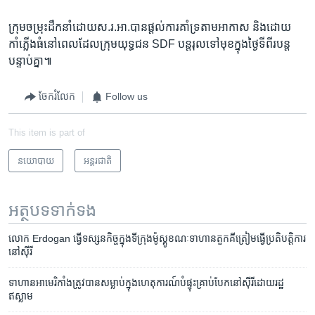
ក្រុម​ចម្រុះ​ដឹក​នាំ​ដោយ​ស.រ.អា.​បាន​ផ្តល់​ការ​គាំទ្រ​តាម​អាកាស ​និង​ដោយ​
កាំភ្លើង​ធំ​នៅ​ពេល​ដែល​ក្រុម​យុទ្ធជន SDF បន្ត​រុល​ទៅ​មុខ​ក្នុង​ថ្ងៃទី​ពីរ​បន្ត
បន្ទាប់​គ្នា៕
ចែករំលែក
Follow us
This item is part of
នយោបាយ
អន្តរជាតិ
អត្ថបទ​ទាក់ទង
លោក Erdogan ធ្វើ​ទស្សនកិច្ច​ក្នុង​ទីក្រុងម៉ូស្គូ​ខណៈទាហាន​តួកគី​ត្រៀម​ធ្វើ​ប្រតិបត្តិការ​
នៅ​ស៊ីរី
ទាហាន​អាមេរិកាំង​ត្រូវ​បាន​សម្លាប់​ក្នុង​ហេតុការណ៍​បំផ្ទុះ​គ្រាប់បែកនៅស៊ីរី​​ដោយ​រដ្ឋ
ឥស្លាម