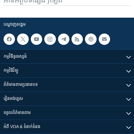
បណ្តាញ​សង្គម
កម្មវិធី​ទូរទស្សន៍
កម្មវិធី​វិទ្យុ
ព័ត៌មាន​តាមប្រធានបទ​
រៀន​​អង់គ្លេស
ទទួល​ព័ត៌មាន​តាម
អំពី​ VOA & ទំនាក់ទំនង