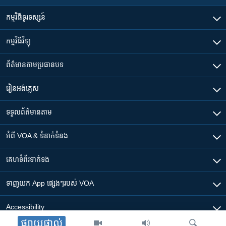
កម្មវិធី​ទូរទស្សន៍
កម្មវិធី​វិទ្យុ
ព័ត៌មាន​តាមប្រធានបទ​
រៀន​​អង់គ្លេស
ទទួល​ព័ត៌មាន​តាម
អំពី​ VOA & ទំនាក់ទំនង
គេហទំព័រ​​ទាក់ទង
ទាញយក​ App ផ្សេងៗ​របស់​ VOA
Accessibility
ផ្សាយផ្ទាល់