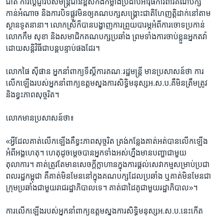
ជាតិ​ ការ​ប្តេជ្ញា​របស់​មន្ត្រី​ជាន់ខ្ពស់​កងកម្លាំង​ប្រដាប់​អាវុធ​ការពារ​គណបក្ស​
កាន់​អំណាច​ និង​ការ​បិទផ្លូវ​មិន​ឲ្យ​គណបក្ស​សង្គ្រោះជាតិ​ហែ​ញត្តិ​ដាក់​នៅ​តាម​
ស្ថានទូត​នានា។ ​លោកស្រី​ក៏​បាន​បង្ហាញ​ការ​ព្រួយ​បារម្ភ​អំពី​ការ​ចោទ​ប្រកាន់​
លោកកឹម សុខា ​និង​សមាជិក​គណបក្ស​ប្រឆាំង​ ព្រមទាំង​ការ​ចាប់ខ្លួន​អ្នក​តវ៉ា​
ដោយ​សន្តិវិធី​ជា​បន្តបន្ទាប់​ផង​ដែរ។​
លោកផៃ ស៊ីផាន ​អ្នកនាំ​ពាក្យ​ទីស្តីការ​គណៈ​រដ្ឋ​មន្រ្តី​ មាន​ប្រសាសន៍​ថា ​ការ​
លើក​ឡើង​របស់​អ្នកនាំ​ពាក្យ​ឧត្តម​ស្នងការ​សិទ្ធិ​មនុស្សអ.ស.ប.គឺមិន​ត្រឹមត្រូវ ​
និង​ខ្វះ​ភាព​សុច្ចរិត។​
លោក​មាន​ប្រសាសន៍​ថា៖​
«អ្វី​ដែល​គាត់​លើកឡើង​គឺ​ខ្វះ​ភាព​សុច្ចរិត ​ត្រង់​កន្លែងគាត់​អត់​បាន​លើក​ឡើង​
អំពី​អង្គហេតុ។ ​ហេតុ​ដូចម្តេច​បានអ្នក​ទាំង​អស់​ហ្នឹង​មាន​បញ្ហា​ជាមួយ​
តុលាការ។​ គាត់ត្រូវ​តែមាន​សេចក្តី​ក្លាហាន​ក្នុង​ការផ្តល់​សេវា​កម្ម​សម្រាប់​ប្រជា​
ពលរដ្ឋកម្ពុជា​ គឺ​គាត់​មិនមែន​នៅ​ក្នុង​គណបក្ស​ដែល​ប្រឆាំង​ ឬគាត់​មិនមែន​ជា
ក្រុម​ប្រឆាំង​ជាមួយ​រាជ​រដ្ឋាភិបាល​ទេ។​ គាត់​ជា​ដៃគូ​ជាមួយ​រដ្ឋាភិបាល»។​
ការ​លើកឡើងរបស់​អ្នក​នាំពាក្យ​ឧត្តម​ស្នងការ​សិទ្ធិ​មនុស្ស​អ.ស.ប.​នេះ​កើត​