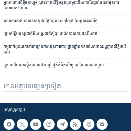
អ្នកការពារសិទ្ធិមនុស្ស៖ ស្ថានភាពសិទ្ធិមនុស្សកម្ពុជានឹងកាន់តែធ្លាក់ចុះនៅមុនការ
បោះឆ្នោត២០១៨
តុលាការកាត់ទោសសកម្មជនថ្ងៃច័ន្ទពណ៌ខ្មៅឲ្យជាប់ពន្ធនាគារ៦ថ្ងៃ
ក្រុម​សិទ្ធិ​មនុស្ស​ជាតិ​និង​អន្តរជាតិ​សុំ​ឱ្យ​ដោះលែង​សកម្មជន​បឹងកក់​
កម្ពុជា​កំពុង​ងាក​ទៅ​រក​ស្ថានភាព​មុន​ការ​បោះឆ្នោត​ឆ្នាំ​១៩៩៣​ដែល​ពលរដ្ឋ​គ្មាន​សិទ្ធិ​សេរី
ភាព​
ក្រោយពីមានសន្តិភាពបាន២០ឆ្នាំ ផ្នត់គំនិតហិង្សានៅតែមាននៅកម្ពុជា
អានអត្ថបទផ្សេងៗទៀត
បណ្តាញ​សង្គម