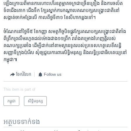
ឡើង​ក្រោយ​ពី​មានការ​ហោះ​ហើរ​ឧត្ថម្ភាគចក្រ​ជា​ច្រើន​គ្រឿង ​និង​ការចល័ត​
ទ័ព​ជើង​គោក ​ជើង​ទឹក ​ក្បែរ​ស្នាក់​ការ​កណ្តាល​គណបក្ស​សង្គ្រោះជាតិ​នៅ​
សង្កាត់​ចាក់​អង្រែ​លើ ​កាលពី​ថ្ងទី​៣១ ​ខែ​សីហា​កន្លង​ទៅ។​
ចំណែក​នៅថ្ងៃ​ទី៥​ ខែ​កញ្ញា ​សមត្ថកិច្ច​បិទ​ផ្លូវ​ក្បែរ​គណបក្ស​សង្គ្រោះ​ជាតិ​តាំង​
ពី​ព្រឹក​ព្រលឹម​រហូត​ដល់​ម៉ោង​ជាង​១១​ព្រឹក​ រារាំង​គម្រោង​ហែញត្តិរបស់​
គណបក្ស​ប្រឆាំង​ ដើម្បី​ដាក់នៅតាម​ស្ថានទូត​របស់​ប្រទេស​ហត្ថលេខី​សន្ធិ​
សញ្ញា​ទី​ក្រុង​ប៉ារីស​ សុំ​ឲ្យ​ជួយ​ការពារ​សិទ្ធិ​មនុស្ស​ និង​លទ្ធិ​ប្រជា​ធិបតេយ្យ​នៅ​
កម្ពុជា៕​
ចែករំលែក
Follow us
This item is part of
កម្ពុជា
សិទ្ធិ​មនុស្ស
អត្ថបទ​ទាក់ទង