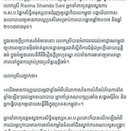
លោកស្រី Ravina Shamda Sani ​អ្នកនាំពាក្យ​ឧត្តម​ស្នង​ការ​
អ.ស.ប.ផ្នែក​សិទ្ធិ​មនុស្ស​បាន​ជំរុញ​ឲ្យ​រដ្ឋាភិបាល​កម្ពុជា​ បង្ក​បរិយាកាស​
នយោបាយ​ឲ្យ​មាន​ភាព​ល្អ​ប្រសើរ​សម្រាប់​ការ​បោះឆ្នោត​ឆ្នាំ​២០១៧ ​និង​ឆ្នាំ​
២០១៨​ខាង​មុខ។​
ក្នុង​សេចក្តី​ប្រកាស​ព័ត៌មាន​នោះ ​លោកស្រីបាន​អំពាវនាវ​ដល់​អាជ្ញាធរ​កម្ពុជា​
ឲ្យ​គោរព​ឲ្យ​បាន​ម៉ឺងម៉ាត់​នូវ​បទដ្ឋាន​អន្តរជាតិ​ស្តីពី​ការ​ជំនុំ​ជម្រះ​ក្តី​ដោយ​យុត្តិ
ធម៌ ​ក្នុង​អំឡុង​ពេល​នីតិវិធី​រឿង​ក្តី​ព្រហ្ម​ទណ្ឌ ​រាប់​ទាំង​ការ​ធានា​ឲ្យ​មាន​តម្លា
ភាព​នៅ​ក្នុង​ការ​គ្រប់គ្រង​ប្រព័ន្ធ​យុត្តិធម៌។​
លោកស្រី​បញ្ជាក់​ថា៖​
«យើង​មាន​ការ​ព្រួយ​បារម្ភ​ជា​ខ្លាំង​អំពី​បរិយាកាស​នៃ​ការ​បំភិត​បំភ័យ​កាន់​តែ​
ខ្លាំង​ឡើងៗ​ដល់​អ្នក​នយោបាយ ​អ្នកគាំទ្រគណបក្ស​ប្រឆាំង ​សង្គម​ស៊ីវិល ​និង​
អ្នក​ធ្វើ​បាតុកម្ម​ដោយសន្តិវិធី​ក្នុង​ប្រទេស​កម្ពុជា»។​
អ្នកនាំ​ពាក្យ​ឧត្តម​ស្នងការ​សិទ្ធិ​មនុស្ស​អ.ស.ប.​រូប​នោះ​ក៏បាន​លើក​ឡើង​អំពី​
ការ​បារម្ភ​ក្រោយ​មាន​ការ​ចល័ត​កម្លាំង​ទ័ព​នៅ​ជិតស្នាក់​ការ​គណបក្ស​សង្គ្រោះ