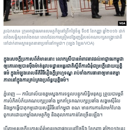
រចនា
សម្ព័ន្ធ​
Khmer English
រំលង​
និង​
បណ្តាញ​សង្គម
ចូល​
រូបឯកសារ៖ ក្រុម​អាជ្ញាធរមាន​សមត្ថកិច្ច​នៅ​ព្រឹកថ្ងៃច័ន្ទ ទី​០៥​ ខែ​កញ្ញា ឆ្នាំ​២០១៦​ ដាក់
ទៅ​
របាំងសន្តិសុខរារាំងខណៈពេល​ដែល​ការ​ត្រៀម​ដង្ហែរញតិ្ត​របស់​គណបក្សសង្រ្គោះជាតិ​
កាន់​
ទៅដាក់តាមស្ថានទូតនានា​ប្រចាំ​នៅកម្ពុជា។​ (ឡេង ឡែន/VOA)
ទំព័រ​
ភាសា
ស្វែង​
ក្នុង​សេចក្តី​ប្រកាស​ព័ត៌មាន​នោះ ​លោកស្រី​​បាន​អំពាវនាវ​ដល់​អាជ្ញាធរ​កម្ពុជា​
រក
ឲ្យ​គោរព​ឲ្យ​បាន​ម៉ឺងម៉ាត់​នូវ​បទដ្ឋាន​អន្តរជាតិ​ស្តីពី​ការ​ជំនុំ​ជម្រះ​ក្តី​ដោយ​យុត្តិ
ធម៌ ​ក្នុង​អំឡុង​ពេល​នីតិវិធី​រឿង​ក្តី​ព្រហ្ម​ទណ្ឌ ​រាប់​ទាំង​ការ​ធានា​ឲ្យ​មាន​តម្លា
ភាព​នៅ​ក្នុង​ការ​គ្រប់គ្រង​ប្រព័ន្ធ​យុត្តិធម៌។​
ភ្នំពេញ —
ការិយាល័យ​ឧត្តម​ស្នងការ​ទទួល​បន្ទុក​សិទ្ធិ​មនុស្ស​ ព្រួយបារម្ភ​ពី​
ការ​បំភិត​បំភ័យ​គណបក្ស​ប្រឆាំង ​អ្នក​គាំទ្រ​គណបក្ស​ប្រឆាំង ​សង្គម​ស៊ីវិល​
និង​អ្នក​ធ្វើ​បាតុកម្ម​ដោយ​សន្តិវិធី​នៅ​កម្ពុជា ​ខណៈ​មានការ​ការ​គំរាម​កំហែង​
ពួកគេ​ដោយកម្លាំង​សមត្ថកិច្ច​ និង​តុលាការ​កាន់​តែ​ច្រើន​ឡើង។​
បើ​តាម​សេចក្តី​ប្រកាស​ព័ត៌មាន​ចេញ​ផ្សាយ​នៅ​ថ្ងៃ​ទី៦ ​ខែ​កញ្ញា​ ​ឆ្នាំ២០១៦នេះ