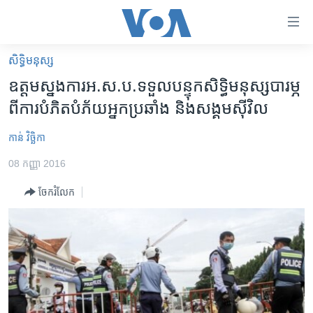
ភ្ជាប់​
ទៅ​
គេហទំព័រ​
សិទ្ធិ​មនុស្ស
កម្ពុជា
ទាក់ទង
ឧត្តម​ស្នងការ​អ.ស.ប.​ទទួល​បន្ទុក​សិទ្ធិ​មនុស្ស​បារម្ភ​
រំលង​
អន្តរជាតិ
ពី​ការ​បំភិតបំភ័យ​អ្នក​​ប្រឆាំង​ ​និង​សង្គម​ស៊ីវិល​
និង​
អាមេរិក
ចូល​
កាន់ វិច្ឆិកា
ទៅ​​
ចិន
ទំព័រ​
08 កញ្ញា 2016
ហេឡូវីអូអេ
ព័ត៌មាន​​
ចែករំលែក
តែ​
កម្ពុជាច្នៃប្រតិដ្ឋ
ម្តង
ព្រឹត្តិការណ៍ព័ត៌មាន
រំលង​
និង​
ទូរទស្សន៍ / វីដេអូ​
ចូល​
វិទ្យុ / ផតខាសថ៍
ទៅ​
ទំព័រ​
កម្មវិធីទាំងអស់