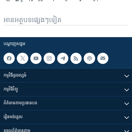
អានអត្ថបទផ្សេងៗទៀត
បណ្តាញ​សង្គម
កម្មវិធី​ទូរទស្សន៍
កម្មវិធី​វិទ្យុ
ព័ត៌មាន​តាមប្រធានបទ​
រៀន​​អង់គ្លេស
ទទួល​ព័ត៌មាន​តាម