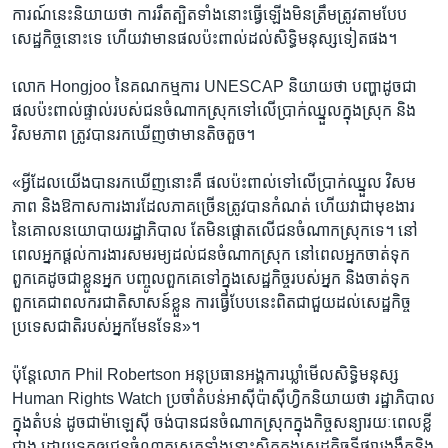
ការណ៍​នេះ​និយាយ​ថា​ ការ​រឹតត្បិត​ទាំង​នោះ​ធ្វើ​ឡើង​មិន​ត្រឹមត្រូវ​តាម​បែប​
សេដ្ឋកិច្ច​នោះ​ទេ​ ហើយ​វា​មាន​ផល​ប៉ះ​ពាល់​ដល់​សិទ្ធិ​មនុស្ស​ទៀត​ផង។​
លោក Hongjoo ​នៃ​គណកម្មការ​ UNESCAP ​និយាយ​ថា​ បញ្ហា​ដូច​ជា​
ផល​ប៉ះពាល់​ផ្ទាល់​របស់​ជន​ចំណាក​ស្រុក​ទៅ​លើ​ប្រាក់​ឈ្នួល​ក្នុង​ស្រុក​ និង​
វិសមភាព ​ត្រូវ​បាន​រក​ឃើញ​ថា​មាន​តិច​តួច។
«អ្វី​ដែល​យើង​បាន​រក​ឃើញ​នោះ​គឺ​ ​ផល​ប៉ះពាល់​ទៅ​លើ​ប្រាក់​ឈ្នួល​ វិសម
ភាព​ និង​ឱកាស​ការងារ​ដែល​ភាគ​ច្រើន​ត្រូវ​បាន​កំណត់​ ហើយ​វា​ជា​មុខងារ​
នៃគោលនយោបាយ​រដ្ឋាភិបាល តែ​មិន​ផ្តោត​លើ​ជន​ចំណាកស្រុក​ទេ។ នៅ​
ពេល​អ្នក​ផ្តល់​ការងារ​សមរម្យ​ដល់​ជន​ចំណាកស្រុក​ នៅ​ពេល​អ្នក​ចាត់​ទុក​
ពួកគេ​ដូច​ជា​ខ្លួន​អ្នក បញ្ចូល​ពួកគេ​ទៅ​ក្នុង​សេដ្ឋកិច្ច​របស់​អ្នក និង​ចាត់ទុក​
ពួកគេ​ជា​ពលករ​ជាតិ​សាសន៍​ខ្លួន ការ​ធ្វើ​បែប​នេះ​ពិត​ជា​ជួយ​ដល់​សេដ្ឋកិច្ច​
ប្រទេស​ជាតិ​របស់​អ្នក​មែនទែន»។​
ប៉ុន្តែ​លោក ​Phil Robertson អនុ​ប្រធាន​អង្គការ​ឃ្លាំ​មើល​សិទ្ធិ​មនុស្ស​
Human Rights Watch ប្រចាំ​តំបន់​អាស៊ី​ប៉ាស៊ីហ្វិក​និយាយ​ថា រដ្ឋាភិបាល​
ក្នុង​តំបន់ ​ដូចជា​ម៉ាឡេស៊ី ​ចង់​បាន​ជនចំណាក​ស្រុកក្នុង​កិច្ច​សន្យា​រយៈពេល​ខ្លី​
ជាង ដោយ​ទុក​ឲ្យ​ជន​ចំណាកស្រុក​ទាំង​នោះ​ស្ថិត​ក្នុង​សេដ្ឋកិច្ច​ទីផ្សារ​ងងឹត​និង​