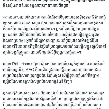
មិន​ទៀង​ទាត់​ ដែល​ទទួល​បាន​ការ​ការពារ​តិចតួច។
«តាម​រយៈ​បញ្ហា​ទាំង​នេះ មាន​ការ​បំភ្លើស​លើ​មូលហេតុ​សន្តិសុខ​ជាតិ​ ដែល​ធ្វើ​
ឲ្យ​គេ​យល់​ថា​ ជន​ភៀស​ខ្លួន និង​ជនចំណាក​ស្រុក​ទាំង​នេះ​ចូល​រួម​បង្កើត​ការ​
គំរាម​កំហែង​ដល់​ប្រទេស​របស់​ពួកគេ។ អ្នក​មើល​ឃើញ​បញ្ហា​នេះ​នៅ​ក្នុង​
ប្រទេស​ថៃ ជា​ទី​ដែល​គេ​តែង​តែ​ហៅ​ថា​ជា «បណ្តុំ​នៃ​ជន​ភៀស​ខ្លួន ឬ​ជន​
ចំណាកស្រុក»។ អ្នក​ក៏​ឃើញ​មាន​បញ្ហា​នេះ​នៅ​ក្នុង​ប្រទេស​ម៉ាឡេស៊ីដែរ​ ​
ដែល​នៅ​ទី​នោះ​មាន​កិច្ច​ខិតខំ​ប្រឹងប្រែងព្យាយាម​ដាក់​ជន​ភៀស​ខ្លួន​ឲ្យ​ស្ថិត​នៅ​
ក្រៅ​សេដ្ឋកិច្ច​ផ្លូវ​ការ​ ដោយ​មិន​ផ្តល់​សិទ្ធិ​ឲ្យ​ពួកគេ​ធ្វើ​ការ»។
លោក Robertson បន្ថែម​ទៀត​ថា សហគមន៍​សេដ្ឋកិច្ច​អាស៊ាន​ របស់​តំបន់​
អាស៊ី​អាគ្នេយ៍​ ឬ AEC ក៏​បរាជ័យ​ក្នុង​ការ​បង្កើតគោលនយោបាយ​ការងារ​
សម្រាប់​ជន​ចំណាកស្រុក​ក្នុង​តំបន់​ទាំង​មូល​ ដើម្បី​ឆ្លុះ​បញ្ចាំង​លើ​កិច្ចព្រម
ព្រៀង​ដែល​មាន​ស្រាប់​សម្រាប់សេវាកម្ម​និង​ទំនិញ។
អ្នក​សេដ្ឋកិច្ច​របស់ ​អ.ស.ប.​ និយាយ​ថា ទំនោរ​នៃ​ការធ្វើ​ចំណាក​ស្រុក​នៅ​ក្នុង​
ពេល​អនាគត​នឹង​ត្រូវ​ទទួល​ឥទ្ធិពល​ពី​បម្រែ​បម្រួល​ប្រជាសាស្រ្ត​ក្នុង​តំបន់ ជា​
ពិសេស​នៅ​តំបន់​ដែល​មាន​ប្រជាជន​វ័យ​ចំណាស់​ច្រើន ហើយ​នឹង​មាន​ការ​