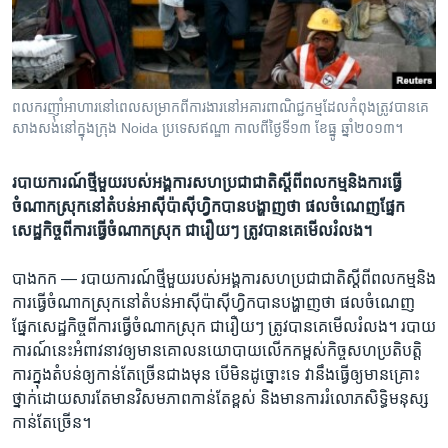
រចនា
សម្ព័ន្ធ​
Khmer English
រំលង​
និង​
បណ្តាញ​សង្គម
ចូល​
ពលករ​ញ៉ាំ​អាហារ​នៅ​ពេល​សម្រាក​ពី​ការងារ​នៅ​អគារ​ពាណិជ្ជកម្ម​ដែល​កំពុង​ត្រូវ​បាន​គេ​
ទៅ​
សាងសង់​នៅ​ក្នុង​ក្រុង Noida ប្រទេស​ឥណ្ឌា កាលពី​ថ្ងៃទី១៣ ខែធ្នូ ឆ្នាំ២០១៣។
កាន់​
ទំព័រ​
ភាសា
របាយការណ៍​ថ្មី​មួយ​របស់​អង្គការ​សហប្រជាជាតិ​ស្តី​ពី​ពលកម្ម​និង​ការ​ធ្វើ​
ស្វែង​
ចំណាក​ស្រុក​នៅ​តំបន់​អាស៊ី​ប៉ាស៊ីហ្វិក​បាន​បង្ហាញ​ថា ​ផល​ចំណេញ​ផ្នែក​
រក
សេដ្ឋកិច្ច​ពី​ការ​ធ្វើ​ចំណាក​ស្រុក ​ជា​រឿយៗ ​ត្រូវ​បាន​គេ​មើល​រំលង។
បាងកក —
របាយការណ៍​ថ្មី​មួយ​របស់​អង្គការ​សហប្រជាជាតិ​ស្តី​ពី​ពលកម្ម​និង​
ការ​ធ្វើ​ចំណាក​ស្រុក​នៅ​តំបន់​អាស៊ី​ប៉ាស៊ីហ្វិក​បាន​បង្ហាញ​ថា ​ផល​ចំណេញ​
ផ្នែក​សេដ្ឋកិច្ច​ពី​ការ​ធ្វើ​ចំណាក​ស្រុក ​ជា​រឿយៗ ​ត្រូវ​បាន​គេ​មើល​រំលង។ របាយ
ការណ៍​នេះអំពាវនាវ​ឲ្យ​មាន​គោល​នយោបាយ​លើក​កម្ពស់​កិច្ច​សហប្រតិបត្តិ
ការ​ក្នុង​តំបន់​ឲ្យ​កាន់​តែ​ច្រើន​ជាង​មុន បើ​មិន​ដូច្នោះ​ទេ វា​នឹង​ធ្វើ​ឲ្យ​មានគ្រោះ​
ថ្នាក់​ដោយ​សារតែ​មាន​វិសមភាពកាន់​តែ​ខ្ពស់​ និង​មាន​ការ​រំលោភ​សិទ្ធិ​មនុស្ស​
កាន់​តែ​ច្រើន។