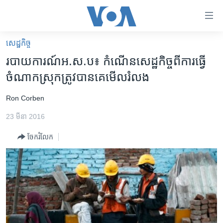
ភ្ជាប់​
ទៅ​
គេហទំព័រ​
សេដ្ឋកិច្ច
កម្ពុជា
ទាក់ទង
របាយការណ៍​អ.ស.ប៖ កំណើន​សេដ្ឋកិច្ច​​ពី​ការ​ធ្វើ​
រំលង​
អន្តរជាតិ
ចំណាក​ស្រុក​ត្រូវ​បាន​គេ​មើល​រំលង
និង​
អាមេរិក
ចូល​
Ron Corben
ទៅ​​
ចិន
ទំព័រ​
23 មីនា 2016
ហេឡូវីអូអេ
ព័ត៌មាន​​
ចែករំលែក
តែ​
កម្ពុជាច្នៃប្រតិដ្ឋ
ម្តង
ព្រឹត្តិការណ៍ព័ត៌មាន
រំលង​
និង​
ទូរទស្សន៍ / វីដេអូ​
ចូល​
វិទ្យុ / ផតខាសថ៍
ទៅ​
ទំព័រ​
កម្មវិធីទាំងអស់