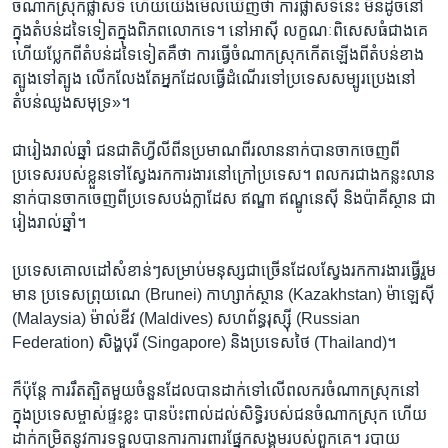
ចំណាក​ស្រុក​ផ្លាស់​ទី​ ហើយ​យើង​មើល​ឃើញ​ថា ការផ្លាស់​ទី​នេះ​ មិន​ដូច​នៅ​
ក្នុង​តំបន់​ដទៃ​ទៀត​ក្នុង​ពិភពលោក​ទេ។ នៅ​អាស៊ី​ លក្ខណៈ​ពិសេស​ធំជាង​គេ​
ហើយ​ប្លែក​ពី​តំបន់​ដទៃ​ទៀត​គឺ​ថា ​ការធ្វើ​ចំណាក​ស្រុក​កើត​ឡើង​ពី​តំបន់​ខាង​
ត្បូង​ទៅ​ត្បូង​ លើក​លែង​តែ​អ្នក​ដែល​ធ្វើ​ដំណើរ​ទៅ​ប្រទេស​សម្បូរ​ប្រេង​នៅ​
តំបន់​ឈូង​សមុទ្រ»។
ជា​រៀងរាល់​ឆ្នាំ ជនជាតិ​ហ្វីលីពីន​ប្រមាណពីរ​លាន​នាក់​បាន​ចាក​ចេញ​ពី​
ប្រទេស​របស់​ខ្លួន​ទៅ​ស្វែងរក​ការងារ​នៅ​ក្រៅ​ប្រទេស។ ពលករ​ជាង​កន្លះ​លាន​
នាក់​បាន​ចាក​ចេញ​ពី​ប្រទេស​បង់ក្លាដែស​ ឥណ្ឌា​ ឥណ្ឌូនេស៊ី ​និង​ប៉ាគីស្ថាន​ ជា​
រៀងរាល់​ឆ្នាំ។
ប្រទេស​គោលដៅ​សំខាន់ៗ​សម្រាប់​មនុស្ស​ជា​ច្រើន​ដែល​ស្វែង​រក​ការងារ​ធ្វើ​រួម​
មាន​ ប្រទេស​ព្រុយណេ (Brunei) កាហ្សាក់ស្ថាន (Kazakhstan) ម៉ាឡេស៊ី
(Malaysia) ម៉ាល់ឌីវ (Maldives) សហព័ន្ធ​រុស្ស៊ី (Russian
Federation) សិង្ហបុរី (Singapore) និង​ប្រទេស​ថៃ (Thailand)។
ក៏ប៉ុន្តែ​ ការ​រឹតត្បិត​មួយ​ចំនួន​ដែល​បាន​ដាក់​ទៅ​លើ​ពលករ​ចំណាកស្រុក​នៅ​
ក្នុង​ប្រទេស​ម្ចាស់​ផ្ទះ​ខ្លះ ​បាន​ប៉ះពាល់​ដល់​សិទ្ធិ​របស់​ជន​ចំណាក​ស្រុក​ ហើយ​
ដាក់​កម្រិត​នូវ​ការ​ទទួល​បាន​ការ​ការពារ​ផ្នែក​សង្គម​របស់​ពួកគេ។ របាយ