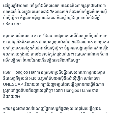
នៅ​ក្នុង​ឆ្នាំ​២០១៣ នៅ​ទូទាំង​ពិភពលោក ​មាន​ជនចំណាក​ស្រុក​ជាង​២១៣​
លាន​នាក់ ដែល​ក្នុង​នោះ​មាន​ជាង​៥៩លាន​នាក់​ កំពុង​រស់​នៅ​ក្នុង​តំបន់​អាស៊ី​
ប៉ាស៊ីហ្វិក។ ចំនួន​នេះ​ធ្វើ​ឲ្យ​មាន​ទំនោរ​កើន​ឡើង​ខ្លាំង​មួយ​ចាប់​តាំង​ពី​ឆ្នាំ​
១៩៩០ ​មក។
របាយការណ៍​របស់​ អ.ស.ប.​ ដែល​បាន​ផ្សាយ​កាល​ពី​ពីរ​សប្តាហ៍​មុន​និយាយ​
ថា នៅ​ទូទាំង​ពិភពលោក ​ជន​ទេសន្តរប្រវេសន៍​ជាង​៩៥លាន​នាក់ មាន​ប្រភព​
មក​ពី​ប្រទេស​នៅ​ក្នុង​តំបន់​អាស៊ី​ប៉ាស៊ីហ្វិក។ ចំនួន​នេះ​បង្ហាញ​ពី​ការ​កើន​ឡើង​
៥០​ភាគរយក្នុង​រយៈពេល​២​ទសវត្សរ៍​កន្លង​ទៅ​នេះ។ របាយការណ៍​នេះ​ក៏​បាន​
លើក​ឡើង​ថា ទំនោរ​នៃ​ការ​កើន​ឡើង​នេះ​នឹង​នៅ​តែ​បន្ត។
លោក ​Hongjoo Hahm ​អគ្គលេខា​ប្រតិបត្តិ​រង​របស់​គណៈកម្មការ​សង្គម​
និង​សេដ្ឋកិច្ច​របស់ ​អ.ស.ប.​ប្រចាំ​តំបន់​អាស៊ី​និង​ប៉ាស៊ីហ្វិក ​ហៅ​កាត់​ថា​
UNESCAP ​និយាយ​ថា ​កត្តា​ជំរុញ​ចម្បង​ដែលធ្វើ​ឲ្យ​មាន​ការធ្វើ​ចំណាក​
ស្រុកនៅ​ក្នុង​តំបន់​គឺ​បញ្ហា​សេដ្ឋកិច្ច។ លោក Hongjoo Hahm បាន​
និយាយថា៖
«ការ​ទទួល​បាន​ផល​ចំណេញ​ផ្នែក​សេដ្ឋកិច្ច​ជា​មូលហេតុ​ដែល​ធ្វើ​ឲ្យ​ជន​