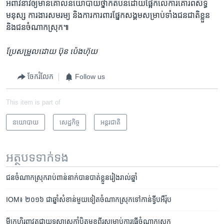
អំពាវនាវ​ឲ្យ​មាន​គោលនយោបាយ​ថ្នាក់​តំបន់​ដោយ​ផ្អែក​លើ​ការគោរព​សិទ្ធិ​
មនុស្ស​ ការងារ​សមរម្យ និង​ការ​ការពារ​ផ្នែក​សង្គម​សម្រាប់​ទាំង​ជនជាតិ​ខ្លួន
និង​ជន​ចំណាកស្រុក៕
ប្រែ​សម្រួល​ដោយ ប៊ុន ប៉េងហ៊ុយ
ចែករំលែក
Follow us
This item is part of
នយោបាយ
សេដ្ឋកិច្ច
អន្តរជាតិ
អត្ថបទ​ទាក់ទង
ជន​ចំណាក​ស្រុក​រាប់​ពាន់​នាក់​បាន​បាត់​ខ្លួន​រៀង​រាល់​ឆ្នាំ
IOM៖​ ​២០១៦​ ជា​ឆ្នាំ​សំខាន់​មួយ​ទៀត​​ចំណាក​ស្រុក​ទៅ​កាន់​ទ្វីប​អឺរ៉ុប​
មីក្រូ​ហិរញ្ញវត្ថុ​ជា​យុទ្ធសាស្ត្រ​កាំបិត​មុខ​ពីរ​សម្រាប់​ការ​ធ្វើ​ចំណាក​ស្រុក