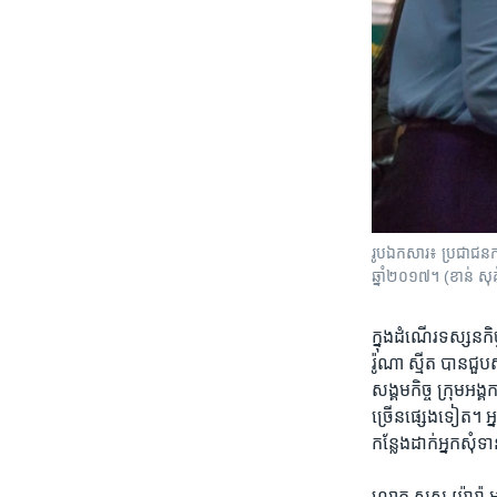
រូបឯកសារ៖ ប្រជាជន​កម្ពុ
ឆ្នាំ២០១៧។ (ខាន់​ សុ
​ក្នុង​ដំណើរ​ទស្សនកិច
រ៉ូណា ស្មីត បាន​ជួប​សន្
សង្គម​កិច្ច​ ក្រុម​អង
ច្រើន​ផ្សេង​ទៀត។​ ​អ្ន
កន្លែង​ដាក់​អ្នក​សុំទា
​លោក​ សួស យ៉ារ៉ា​ អ្ន