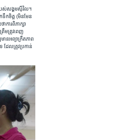
​របស់​សង្គម​ស៊ីវិល។
​ទឹកចិត្ត​ (មិនមែន​
ា​ការ​ពិភាក្សា​
រឹមត្រូវ​ពេញ​
មាន​អព្យាក្រឹតភាព​
ដែល​ត្រូវ​ប្រកាន់​