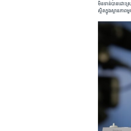
មិន​ទាន់​បាន​ដោះស្រា
ស្ថិត​ក្នុង​ស្ថានភាព​មួ