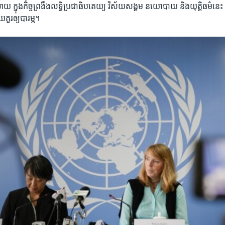
យ​ ក្នុង​កិច្ច​ព្រងឹង​លទ្ធិ​ប្រជាធិប​តេយ្យ​ វិស័យ​សង្គម​ នយោបាយ​ និង​យុត្តិធម៌​នេះ​
យ​គួរ​ឲ្យ​បារម្ភ។