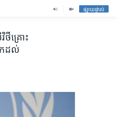
ផ្សាយផ្ទាល់
ិថី​គ្រោះ
មក​ដល់