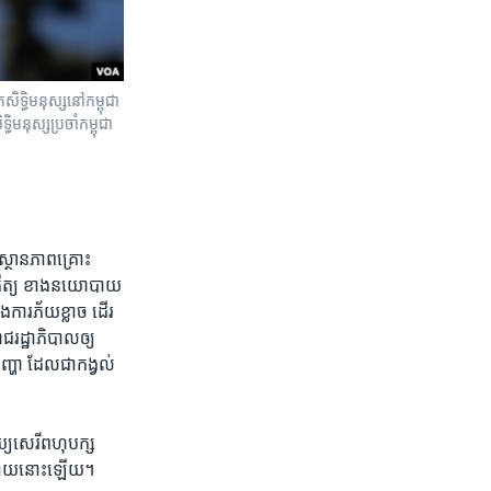
ិទ្ធិមនុស្សនៅកម្ពុជា
មនុស្សប្រចាំកម្ពុជា
​ស្ថានភាព​គ្រោះ
ាក្រឹត្យ​ ខាង​នយោបាយ​
​ការ​ភ័យខ្លាច​ ដើរ​
ជរដ្ឋាភិបាល​ឲ្យ​
ញ្ហា​ ដែល​ជា​កង្វល់​
យ្យ​សេរី​ពហុបក្ស​
​នយោបាយ​នោះ​ឡើយ។