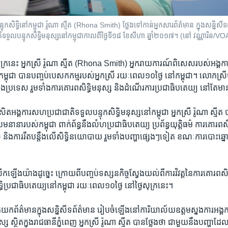
ទ្ធិនៅកម្ពុជា រ៉ូណា ស្មីត (Rhona Smith) ថ្លែងទៅកាន់អ្នកសារព័ត៌មាន ក្នុងសន្និសីទព
តិទទួលបន្ទុកសិទ្ធិមនុស្សនៅកម្ពុជាកាលពីថ្ងៃទី១៨ ខែសីហា ឆ្នាំ២០១៧។ (នៅ វណ្ណារិន/VO
សុក្រនេះ​ ​អ្នកស្រី​ រ៉ូណា ស្មីត​ ​(Rhona Smith)​ ​អ្នក​រាយការណ៍​ពិសេស​របស់​អង្គ
​នៅ​កម្ពុជា​ ​បាន​បញ្ចប់​បេសកកម្ម​របស់​អ្នក​ស្រី​ រយៈពេល​១០ថ្ងៃ នៅ​កម្ពុជា។​ លោក​ស្
នុង​ប្រទេស​ រួមទាំង​ការ​គោរព​សិទ្ធិ​មនុស្ស ​និង​ដំណើរការ​ប្រជាធិបតេយ្យ​ ​នៅ​តែ​
រេសិត​អង្គការ​សហប្រជាជាតិ​ទទួល​បន្ទុក​សិទ្ធិ​មនុស្ស​នៅ​កម្ពុជា​ អ្នកស្រី​ រ៉ូណា ស្មីត​ ​
ម​នានា​របស់​កម្ពុជា​ ​ពាក់​ព័ន្ធ​នឹង​លំហ​ប្រជាធិប​តេយ្យ ប្រព័ន្ធ​យុត្តិធម៌​ ការ​គោរព​សិទ្ធិ
និង​ការ​រឹត​បន្តឹង​លើ​សិទ្ធិ​នយោបាយ​ រួមទាំង​បញ្ហា​ផ្សេងៗ​ទៀត​ ​ខណៈ​ការ​បោះឆ្នោត
ើក​ឡើង​យ៉ាង​ដូច្នេះ​ ​ក្រោយ​ពី​បញ្ចប់​ទស្សនកិច្ច​ស្វែង​យល់​ពី​ការ​វិវត្ត​នៃ​ការ​គោរព​សិទ្
ធិប្រជាធិបតេយ្យ​នៅ​កម្ពុជា​ ​រយៈពេល​១០​ថ្ងៃ​ នៅ​ថ្ងៃ​សុក្រ​នេះ។
អ្នក​យក​ព័ត៌មាន​ក្នុង​សន្និសីទ​ព័ត៌មាន​ រៀបចំ​ឡើង​នៅ​ការិយាល័យ​ឧត្តម​ស្នង​ការ​អង
ស្ស​ ស្ថិត​ក្នុង​រាជធានី​ភ្នំពេញ​ អ្នកស្រី​ រ៉ូណា ស្មីត​ បាន​ថ្លែង​ថា​ ​ជាមួយ​នឹង​បញ្