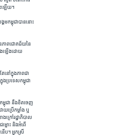
​នោះ​ឡើយ។
ង្គម​កម្ពុជា​បាន​នោះ​
​មាន​ភាព​ជោគជ័យ​នៃ​
ម្តែង​ឡើង​ដោយ​
តែ​នៅ​ក្នុង​ភាព​ជា​
ុង​ប្រទេស​កម្ពុជា​
កម្ពុជា​ នឹង​ខិត​ចេញ​
យ​ប្រើ​កម្លាំង​ ឬ​
ខាងក្រៅ​រដ្ឋាភិបាល​ ​
ជម្លោះ​ និង​អំពើ​
ើប។​ អ្នកស្រី​