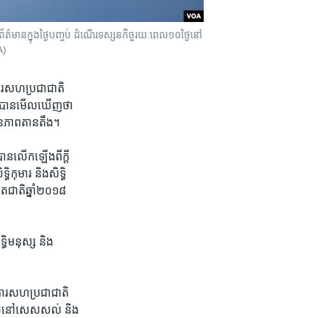
័ត៌មានក្នុងថ្ងៃបញ្ចប់ ដំណើរទស្សនកិច្ចរយៈពេល១០ថ្ងៃនៅ
A)
ការ​សហ​ប្រជាជាតិ​
រី​បាន​មើល​ឃើញ​ថា​ ​
មាន​ភាព​តានតឹង។
បាន​លើក​ឡើង​ពី​ក្តី​
​កុមារ​ និង​សិទ្ធិ​
​ជាតិ​ឆ្នាំ​២០១៨​
ធិ​មនុស្ស​ និង​
្គការ​សហប្រជាជាតិ​
ហា​ដែល​នៅសេសសល់​ និង​