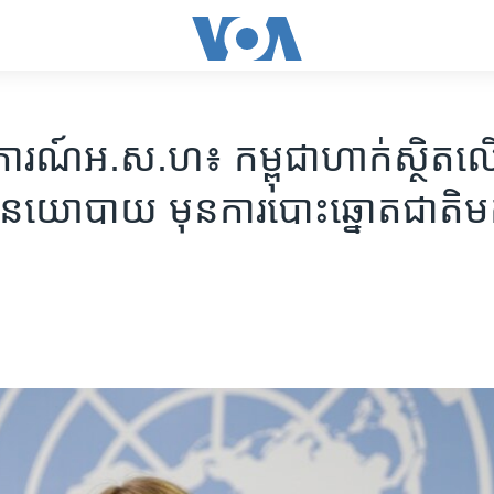
ារណ៍​​អ.ស.ហ៖ កម្ពុជា​ហាក់​ស្ថិត​លើ​វ
ាង​នយោបាយ​​ មុនការ​បោះ​ឆ្នោត​ជាតិ​