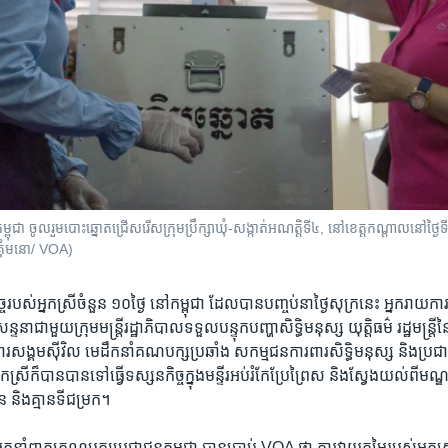
ជា ចូលរួម​បោះឆ្នោត​ជ្រើសរើស​ក្រុម​ប្រឹក្សា​ឃុំ-សង្កាត់​អណត្តិទី​៤, នៅខេត្ត​កណ្តាល​នៅថ្ងៃទី​
គុំមនោ​/ VOA)
្ច​របស់​អ្នកស្រី​ចំនួន​ ១០ថ្ងៃ​ នៅ​កម្ពុជា​ ​ដែល​បាន​បញ្ចប់​នា​ថ្ងៃ​សុក្រ​នេះ​ អ្នក​រាយ
ទនា​ជាមួយ​ក្រុម​មន្ត្រី​រដ្ឋាភិបាល​ទទួល​បន្ទុក​បញ្ហា​សិទ្ធិ​មនុស្ស​ ​យុត្តិធម៌​ ​រដ្ឋមន្ត្រី
្គការ​សង្គមស៊ីវិល​ ​មេ​ដឹកនាំ​គណបក្ស​ប្រឆាំង សកម្មជន​ការពារ​សិទ្ធិ​មនុស្ស​ ​និង​ប្រ
កស្រី​ក៏​បាន​បាន​ទៅ​ធ្វើទស្សនកិច្ច​ក្នុង​មន្ទីរ​អប់រំ​កែប្រែ​ព្រៃស​ និង​ស្វែង​យល់​ពី​មណ្
ន​ ​និង​គ្មាន​ទីជម្រក។
ក​នាំពាក្យ​គណបក្ស​ប្រជាជន​កម្ពុជា​ បាន​ប្រាប់​ VOA ​ថា​ ការ​វាយ​តម្លៃ​របស់​អ្នក​ស្រី​ 