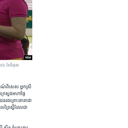
០៤​ ខែ​មិថុនា​
ការណ៍​ពិសេស​ អ្នកស្រី​
​នៃ​ក្រសួង​មហាផ្ទៃ​
ជាជន​រងគ្រោះ​នានា​ជា​
ឌល​ព្រៃស្ពឺ​ដែល​ជា​
​ស្មីត​ ​ចំពោះ​ការ​