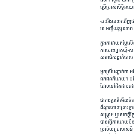
ប្រើប្រាស់​សិទ្ធិ​នយ
«យើង​យល់​ឃើញ​ថា​ គ្រ
ទេ​ អញ្ចឹង​វឌ្ឍនភាព​
ក្នុង​ការ​វាយតម្លៃ​ល
ការ​បោះឆ្នោត​ឃុំ​-សង
សមាជិក​រដ្ឋាភិបាល
អ្នកស្រី​បញ្ជាក់​ថា​ 
ឯកជន​ក៏​ដោយ។​ មតិ​យោ
ដែល​នៅ​ដិតដាម​ដោយ​ស
ជា​ការ​ប្រមើ​មើល​ចំព
ពី​ស្ថានភាព​គ្រោះថ្នា
សង្គ្រាម​ ឬ​សេចក្តី​
បាន​ធ្វើការ​ដោយ​មិន​ខ
ប្រល័យ​ពូជសាសន៍​ ទៅ