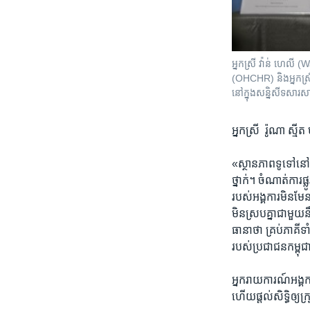
អ្នកស្រី វ៉ាន់ ហេលី
(OHCHR) និងអ្នកស្រី
នៅក្នុង​សន្និសីទ​សា
អ្នកស្រី​ ​ រ៉ូណា ស្ម
«ស្ថានភាព​ទូទៅ​នៅ​ក
ថ្នាក់។​ ចំណាត់​ការ​
របស់​អង្គការ​មិនមែន​
មិន​ស្រប​គ្នា​ជាមួយ​
ធានា​ថា​ គ្រប់​ភាគី​
របស់​ប្រជាជន​កម្ពុជ
អ្នក​រាយការណ៍​អង្គការ
ហើយ​ផ្តល់​សិទ្ធិ​ឲ្យ