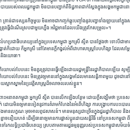
ោបាយ​របស់​ពលរដ្ឋ​កម្ពុជា​ មិន​បាន​បញ្ជាក់​ពី​ទិដ្ឋភាព​ជាក់​ស្តែង​ក្នុង​សង្គម​កម្ពុជា
ាន់​ជាទស្សនកិច្ច​មួយ​ មិន​អាច​ជា​កញ្ចក់​ឆ្លុះ​បញ្ចាំង​នូវ​បញ្ហា​ទាំង​ឡាយ​នៅ​ក្នុង​ស
 ត្រូវ​ធ្វើ​ដំណើរ​ស្រប​ជាមួយ​ហ្នឹង​ អវិជ្ជមាន​ដែល​យើង​ត្រូវ​កែ​សម្រួល»។
ើ​លំហ​ប្រជាធិប​តេយ្យ​នៅក្នុង​ប្រទេស​កម្ពុជា​ អ្នកស្រី​ ស្មីត​ បាន​ថ្លែង​ថា​ ទោះបី​ជា
្កាត់​ក៏​ដោយ​ ក៏​អ្នកស្រី​ នៅ​តែ​មាន​ក្តី​កង្វល់​អំពី​វោហាសាស្ត្រ​បែប​ហិង្សា​ ដែល​ស
​ និង​យោធា។
មតិ​យោបល់​បែប​នេះ​ មិន​គួរ​ត្រូវ​បាន​ធ្វើឡើង​ដោយ​រដ្ឋមន្ត្រី​នៃ​រដ្ឋាភិបាល​ឡើយ​ សូម្បី​
បល់​បែប​នេះ​ មិន​ត្រូវ​ឲ្យ​មាន​នៅក្នុង​សង្គម​ដែល​មាន​សន្តិភាព​មួយ​ ដូច​ជា​នៅ​ក្ន
្លាកស្នាម​នៃ​ប្រវត្តិសាស្ត្រ​ដ៏​ចលាចល​របស់​ខ្លួន។
ោះ​អនាគត​កម្ពុជា​ អ្នកស្រី​ ស្មីត​ បាន​លើក​ឡើង​បន្ថែម​ ​ដោយ​ក្តី​សង្ឃឹម​ថា​ ប្រទេស​
ក់​ ដោយ​មិន​ឲ្យ​មាន​ទៀត​នូវការ​គំរាម​កំហែង​នៃ​អំពើ​ហិង្សា​ ការ​បង្ក្រាប​ការ​បះបោរ​ដោ
ថ្លែង​មាន​លក្ខណៈ​អុចអាល​ពូជ​សាសន៍។ ​មាន​មនុស្ស​ជាច្រើន​ក្នុង​ជួរ​រដ្ឋាភិបាល​ ​និង​
្លាច​នឿយ​ហត់​ ដើម្បី​ធានា​ឲ្យ​មាន​ការ​ផ្លាស់​ប្តូរ​ដោយ​សន្តិវិធី​ នៅ​ប្រទេសកម្ពុជា​ ពី​
​រក​លទ្ធិប្រជាធិបតេយ្យ​ ស្របតាម​តាម​រដ្ឋធម្មនុញ្ញ​របស់​ប្រទេស​កម្ពុជា​សម័យ​ទំន