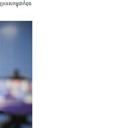
 ប្រទេសកម្ពុជា​កំពុង​