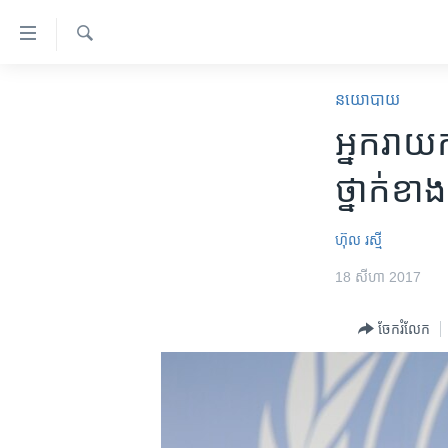
ភ្ជាប់​
ទៅ​
គេហទំព័រ​
ស្វែង​
កម្ពុជា
រក
នយោបាយ
ទាក់ទង
អន្តរជាតិ
អ្នក​រាយក
រំលង​
និង​
អាមេរិក
ថ្នាក់​ខ
ចូល​
ចិន
ទៅ​​
ទំព័រ​
ហេឡូវីអូអេ
ហ៊ុល រស្មី
ព័ត៌មាន​​
កម្ពុជាច្នៃប្រតិដ្ឋ
18 សីហា 2017
តែ​
ម្តង
ព្រឹត្តិការណ៍ព័ត៌មាន
ចែករំលែក
រំលង​
ទូរទស្សន៍ / វីដេអូ​
និង​
ចូល​
វិទ្យុ / ផតខាសថ៍
ទៅ​
កម្មវិធីទាំងអស់
ទំព័រ​