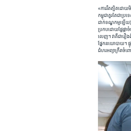
«ការ​រឹតត្បិត​ដោយ​មិ
កម្ពុជា​គួរតែ​ជា​ប្រ
ដាក់​ទណ្ឌកម្មឡើយ)​ 
ប្រកប​ដោយ​ផ្លែផ្កា​
លេញ។ វាគឺជា​រឿង​ពិ
ផ្នែក​នយោបាយ។ ផ្ទុ
ជំហរ​អព្យាក្រឹត​