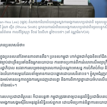
 (Wan-Hea Lee) (ឆ្វេង) តំណាងការិយាល័យឧត្តមស្នងការអង្គការសហប្រជាជាតិ ទទួលបន្ទុកស
 រ៉ូណា ស្មីត (Rhona Smith) អ្នករាយការណ៍ពិសេសអង្គការសហប្រជាជាតិទទួលបន្ទុកសិទ្ធិ
រសារព័ត៌មាន កាលពីថ្ងៃសុក្រ ទី១៨ ខែសីហា ឆ្នាំ២០១៧។ (នៅ វណ្ណារិន/VOA)
ីត​ ​មាន​ប្រសាសន៍ថា៖
្នុង​ប្រទេស​នៅ​តែ​មាន​ភាព​តានតឹង។ ប្រទេស​កម្ពុជា​ ​ហាក់​ដូច​ជា​កំពុង​ខិត​ទៅជិត
ផ្លូវ​ច្បាប់​ជា​ច្រើន​ប្រឆាំង​នឹង​អ្នក​នយោបាយ​ ការ​ចោទ​ប្រកាន់​ពី​ការ​រំលោភ​លើ​អព្យ
រដ្ឋាភិបាល​ សវនាការ​សម្រេច​ពន្យាពេល​ការ​ឃុំ​បណ្តោះ​អាសន្ន​ ការ​បំភិត​បំភ័យ​ និង
នឹង​បរិយាកាស​មួយ​ដែល​នាំ​ឲ្យ​មាន​ការ​បោះឆ្នោត​ដោយ​សេរី​នោះ​ទេ។​ ខ្ញុំ​សូម​ជំរុញ​រា
ទាំង​អស់​មាន​លទ្ធភាព​ក្នុងការ​សួរ​ដេញដោល​គ្នា​ និង​ការ​ពិភាក្សា​គ្នា​ដោយ​ចំហរ​លើ​ប
ា​ទាំង​អស់»។
​សហ​ប្រជាជាតិ​រូប​នេះ​ ​ក៏​បាន​បន្តថា​ កម្ពុជា​ត្រូវ​ធានា​ឲ្យ​បាន​នូវ​លិទ្ធិ​ប្រជាធិបតេ
​ក្រុម​អង្គការ​សង្គម​ស៊ីវិល​អនុវត្តន៍​សិទ្ធិ​របស់​ពួកគេ​ ដោយ​មិន​ប្រកាន់​និន្នាការ