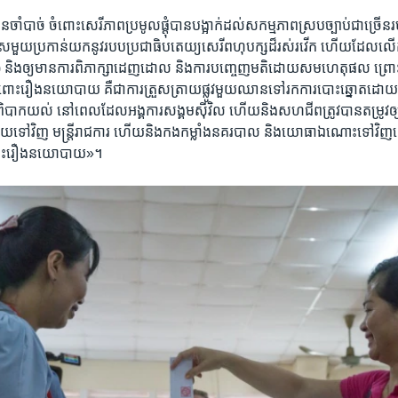
ន​ចាំបាច់​ ចំពោះ​សេរីភាព​ប្រមូល​ផ្តុំ​បាន​បង្អាក់​ដល់​សកម្មភាព​ស្រប​ច្បាប់​ជា​ច្រើន
ទេស​មួយ​ប្រកាន់​យក​នូវ​របប​ប្រជាធិបតេយ្យ​សេរី​ពហុបក្ស​ដ៏​រស់​រវើក​ ​ហើយ​ដែល​លើក
និង​ឲ្យ​មានការ​ពិភាក្សា​ដេញ​ដោល​ និង​ការ​បញ្ចេញ​មតិ​ដោយ​សម​ហេតុផល​ ​ព្រោះ​ថ
ចំពោះ​រឿង​នយោបាយ​ គឺជា​ការ​ត្រួស​ត្រាយផ្លូវ​មួយ​ឈាន​ទៅ​រក​ការ​បោះឆ្នោត​ដោយ​ត្
បាក​យល់ ​នៅពេល​ដែល​អង្គការ​សង្គម​ស៊ីវិល​ ហើយ​និង​សហជីព​ត្រូវបាន​តម្រូវ​ឲ្យ​
យទៅវិញ​ មន្ត្រី​រាជការ​ ហើយ​និង​កងកម្លាំង​នគរបាល​ និង​យោធា​ឯណោះ​ទៅវិញ​ទេ​ 
ចំពោះ​រឿង​នយោបាយ»។