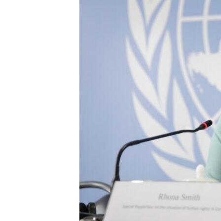
រចនា
សម្ព័ន្ធ​
រំលង​
និង​
ចូល​
ទៅ​
កាន់​
ទំព័រ​
ស្វែង​
រក