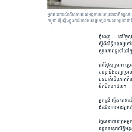
អ្នករាយការណ៍ពិសេសរបស់អង្គការសហប្រជាជាតិទទួលបន្ទុកសិ
កម្ពុជា ធ្វើឡើងក្នុងការិយាល័យឧត្តមស្នងការសហប្រជាជា
ភ្នំពេញ —
នៅ​ថ្ងៃ​
ស្តីពី​សិទ្ធិ​មនុស្ស
ស្ថានភាព​ទូទៅ​នៅ​ក្
នៅ​ថ្ងៃ​សុក្រ​នេះ​ ​ប្
បារម្ភ​ និង​បញ្ហា​ប្រឈ
ជនជាតិ​ដើម​ភាគតិច​ ​
ខិត​ជិត​មក​ដល់។
អ្នកស្រី​ ស្មីត​ បាន​ល
ដំណើរការ​អនុវត្ត​លទ្
​ថ្លែង​ទៅកាន់​ក្រុម​
ទទួល​បន្ទុក​សិទ្ធិមនុ