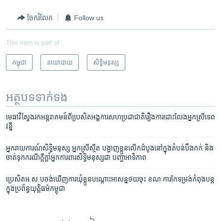
ចែករំលែក
Follow us
This item is part of
កម្ពុជា
នយោបាយ
សិទ្ធិ​មនុស្ស
អត្ថបទ​ទាក់ទង
មេធាវីស្វែងរកអន្តរាគមន៍ពីបេ្រសិតអង្គការសហប្រជាជាតិរឿងការដោះលែងអ្នកស្រីទេព
វន្នី
អ្នក​រាយការណ៍​សិទ្ធិ​មនុស្ស​ ​អ្នក​ស្រីស្មីត​ ​បង្ហាញ​ខ្លួន​លើក​ដំបូង​នៅ​ក្នុង​តំបន់​បឹងកក់​ ​និង​
ចាត់​ទុក​ករណី​ក្តីក្តាំ​អ្នក​ការពារ​សិទ្ធិ​មនុស្ស​ជា ​បញ្ហា​អាទិភាព
ប្រេសិត​អ.ស.ប​ចង់​ឃើញ​​ការ​ឃុំ​ខ្លួន​បណ្តោះ​អាសន្ន​ថយ​ចុះ​ ខណៈ​ការ​កែទម្រង់​កំពុង​បន្ត​
ក្នុង​ប្រព័ន្ធ​យុត្តិធម៌​កម្ពុជា