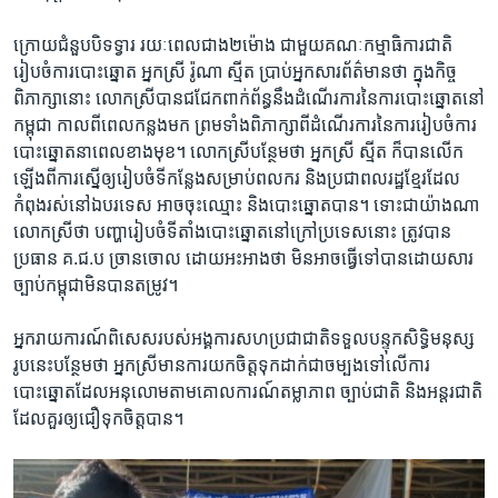
ក្រោយ​ជំនួបបិទទ្វារ​ ​រយៈពេល​ជាង​២​ម៉ោង​ ​ជាមួយ​គណៈកម្មាធិការ​ជាតិ
រៀបចំ​ការ​បោះឆ្នោត​ ​អ្នកស្រី​ ​រ៉ូណា ស្មីត​ ​ប្រាប់​អ្នកសារព័ត៌មាន​ថា​ ​ក្នុង​កិច្ច​
ពិភាក្សានោះ​ ​លោកស្រី​បាន​ជជែកពាក់ព័ន្ធ​នឹង​ដំណើរ​ការ​នៃ​ការ​បោះឆ្នោត​នៅ​
កម្ពុជា​ ​កាលពី​ពេល​កន្លង​មក​ ​ព្រម​ទាំង​ពិភាក្សា​ពី​ដំណើរ​ការ​នៃការ​រៀបចំ​ការ​
បោះឆ្នោត​នាពេល​ខាងមុខ។​ ​លោកស្រី​បន្ថែម​ថា​ ​អ្នក​ស្រី​ ​ស្មីត​ ​ក៏​បាន​លើក
ឡើង​ពីកា​រស្នើ​ឲ្យ​រៀបចំ​ទីក​ន្លែង​សម្រាប់ពលករ​ ​និង​ប្រជាពលរដ្ឋ​ខ្មែរ​ដែល​
កំពុង​រស់​នៅ​ឯ​បរទេស​ ​អាច​ចុះឈ្មោះ​ ​និង​បោះ​ឆ្នោត​បាន។​ ​ទោះ​ជា​យ៉ាងណា​
លោកស្រី​ថា​ ​បញ្ហារៀបចំទីតាំង​បោះឆ្នោត​នៅ​ក្រៅ​ប្រទេស​នោះ​ ​ត្រូវ​បាន​
ប្រធាន​ គ.ជ.ប​ ​ច្រាន​ចោល​ ​ដោយ​អះអាង​ថា​ ​មិន​អាច​ធ្វើ​ទៅ​បាន​ដោយ​សារ​
ច្បាប់​កម្ពុជា​មិន​បាន​តម្រូវ។​
អ្នក​រាយការណ៍​ពិសេស​របស់​អង្គការ​សហ​ប្រជាជាតិ​ទទួល​បន្ទុក​សិទ្ធិ​មនុស្ស​
រូប​នេះ​បន្ថែម​ថា អ្នក​ស្រី​មាន​ការ​យក​ចិត្ត​ទុក​ដាក់​ជា​ចម្បងទៅ​លើ​ការ​
បោះឆ្នោត​ដែល​អនុលោម​តាម​គោលការណ៍​តម្លា​ភាព​ ច្បាប់​ជាតិ​ ​និង​អន្តរជាតិ
ដែល​គួរឲ្យ​ជឿ​ទុក​ចិត្តបាន។​