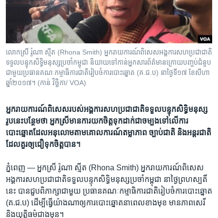
រចនា
សម្ព័ន្ធ​
Khmer English
រំលង​
និង​
បណ្តាញ​សង្គម
ចូល​
លោកស្រី រ៉ូណា ស្មីត (Rhona Smith) អ្នករាយការណ៍ពិសេសអង្គការសហប្រជាជាតិ
ទៅ​
ទទួលបន្ទុកសិទ្ធិមនុស្សប្រចាំកម្ពុជា និយាយទៅកាន់អ្នកសារព័ត៌មានក្រោយបញ្ចប់ជំនួប
កាន់​
ជាមួយប្រធានគណៈកម្មាធិការជាតិរៀបចំការបោះឆ្នោត (គ.ជ.ប) នាថ្ងៃទី១៧ ខែសីហា
ឆ្នាំ២០១៧។ (កាន់ វិច្ឆិកា/ VOA)
ទំព័រ​
ភាសា
ស្វែង​
រក
អ្នក​រាយការណ៍​ពិសេស​របស់​អង្គការ​សហ​ប្រជាជាតិ​ទទួល​បន្ទុក​សិទ្ធិ​មនុស្ស​
រូប​នេះ​បន្ថែម​ថា​​ អ្នក​ស្រី​មាន​ការ​យក​ចិត្ត​ទុក​ដាក់​ជា​ចម្បង​​​​ទៅ​លើ​ការ​
បោះឆ្នោត​ដែល​អនុលោម​តាម​គោលការណ៍​តម្លា​ភាព​ ច្បាប់​ជាតិ​ ​និង​អន្តរជាតិ​​
ដែល​គួរឲ្យ​ជឿ​ទុក​ចិត្តបាន។​
ភ្នំពេញ —
អ្នកស្រី​ ​រ៉ូណា ស្មីត​ ​(Rhona Smith)​ អ្នក​រាយការណ៍​ពិសេស​
អង្គការ​សហប្រជាជាតិ​ទទួល​បន្ទុក​សិទ្ធិ​មនុស្ស​ប្រចាំ​កម្ពុជា​ នាថ្ងៃ​ព្រហស្បតិ៍​
នេះ​ ​បាន​ជួប​ពិភាក្សា​ជាមួយ​ ​ប្រធាន​គណៈកម្មាធិការ​ជាតិ​រៀបចំការ​បោះឆ្នោត​
​(គ.ជ.ប)​ ​ដើម្បី​ធ្វើ​យ៉ាង​ណា​ឲ្យ​ការ​បោះ​ឆ្នោត​នា​ពេល​ខាង​មុខ​ ​មាន​ភាពសេរី​ ​
និង​យុត្តិធម៌ជាង​មុន។