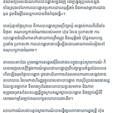
​និង​ពិនិត្យ​មើល​ដំណើរ​ការ​បោះឆ្នោត​ឡើងវិញ​ ​ដើម្បី​ធ្វើ​ឲ្យ​ប្រសើរ​ឡើង​
ទាំងស្រុង​ទៅ​រក​ការ​បោះ​ឆ្នោត​ប្រកប​ដោយ​យុត្តិធម៌ និង​មាន​តម្លាភាព​ជាង​
មុន​ ​ដូច​នឹង​អ្វី​ដែល​ពួកគេ​បាន​និង​កំពុងធ្វើ»។​
​បាន​ប៉ុន្មាន​ថ្ងៃ​ក្រោយ​ ​ពី​ការ​បោះឆ្នោតក្រុម​ប្រឹក្សា​ឃុំ-សង្កាត់​កាលពី​ដើម​ខែ​
មិថុនា​ ​ ​គណបក្ស​កាន់​អំណាច​របស់​លោក​ ​ហ៊ុន សែន​ ​ប្រកាស​ថា​ ​ការ​
បោះឆ្នោត​ដំណើរ​ការ​ទៅ​ដោយភាព​ត្រឹមត្រូវ​ ​និង​យុត្តិធម៌​ ​ប៉ុន្តែ​គណបក្ស​
ប្រឆាំង​ ​ប្រកាស​ថា ​ការ​បោះឆ្នោត​នោះ​ធ្វើ​ឡើង​ដោយ​មាន​ភាព​លំអៀង​ទៅ​
គណ​បក្ស​កាន់​អំណាច​។
នា​ពេល​នោះដែរ​ ​ក្រុម​អង្គការ​សង្គមស៊ីវិល​ជាង​៤០​ក្នុងបន្ទប់​ស្ថានការណ៍​ ​ក៏​
បាន​ចេញ​សេចក្តី​ថ្លែង​ការណ៍​មួយ​ដោយ​បង្ហាញ​ពី​បញ្ហា​មួយ​ចំនួនដែល​បាន​
កើត​ឡើង​មុន​ថ្ងៃ​បោះឆ្នោត​ ​ដូច​ជា​បរិយាកាស​ដែល​មាន​ការ​គាប​សង្កត់​ខាង​
នយោបាយ​ ​វិសមភាព​ហិរញ្ញវត្ថុ​ឃោសនា​បោះឆ្នោត​ ការ​ប្រើប្រាស់​ធនធាន​រដ្ឋ​
ដែល​ខ្វះតម្លាភាព​ ទីលាន​ប្រជែង​នយោបាយ​ខ្វះ​សមភាព​ និង​ភាព​
ចម្រូងចម្រាស​នៃ​បទ​បញ្ញត្តិ​ក្នុង​ក្រប​ខណ្ឌ​ច្បាប់​បោះឆ្នោត​ ​និងច្បាប់​ស្តី​ពី​វិ
សោធនកម្ម​នៃ​ច្បាប់​គណបក្ស​នយោបាយ​ជា​ដើម។​
របាយការណ៍របស់​បន្ទប់​ស្ថាន​ការណ៍បាន​ធ្វើ​ឲ្យ​លោក​នាយក​រដ្ឋ​មន្រ្តី​ ​ហ៊ុន