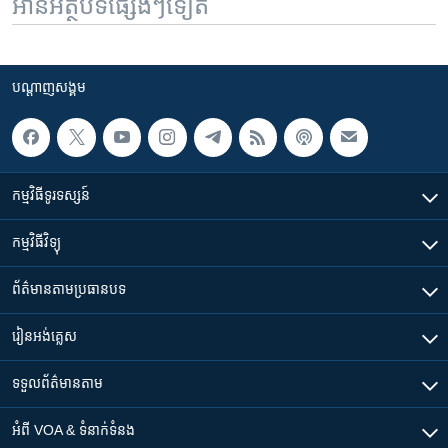
អានអត្ថបទផ្សេងៗទៀត
បណ្តាញ​សង្គម
កម្មវិធី​ទូរទស្សន៍
កម្មវិធី​វិទ្យុ
ព័ត៌មាន​តាមប្រធានបទ​
រៀន​​អង់គ្លេស
ទទួល​ព័ត៌មាន​តាម
អំពី​ VOA & ទំនាក់ទំនង