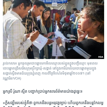
រូបឯកសារ៖ អ្នក​ចូលរួម​បោះឆ្នោត​រក​មើល​ឈ្មោះ​របស់​ខ្លួន​ក្នុង​បញ្ជី​ឈ្មោះ​ ​មុនពេល​
បោះឆ្នោតជ្រើសរើស​ក្រុមប្រឹក្សា​ឃុំ-សង្កាត់ ​នៅ​ក្នុង​ការិយាល័យ​បោះឆ្នោត​មួយ​ក្នុង​
សង្កាត់ស្ទឹង​មានជ័យក្រុងភ្នំពេញ​ កាល​ពីថ្ងៃ​ទី០៤​ខែមិថុនា​ឆ្នាំ​២០១៧។​ (នៅ
វណ្ណារិន/VOA)
អ្នក​ស្រី​ រ៉ូណា ស្មីត​ បញ្ជាក់​ប្រាប់​អ្នក​សារព័ត៌មាន​យ៉ាង​ដូច្នេះ៖​
«ក្តី​សង្ឃឹម​របស់ខ្ញុំ​គឺថា​ ពួកគេ​នឹង​បន្ត​អនុវត្ត​ច្បាប់​ ​ហើយ​ពួកគេ​នឹង​បន្ត​កែ​លម្អ​