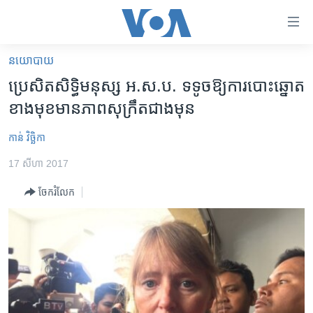
ភ្ជាប់​
ទៅ​
គេហទំព័រ​
នយោបាយ
កម្ពុជា
ទាក់ទង
ប្រេសិត​សិទ្ធិមនុស្ស អ.ស.ប. ​ទទូច​ឱ្យ​ការ​បោះឆ្នោត​
រំលង​
អន្តរជាតិ
ខាង​មុខមាន​ភាពសុក្រឹត​ជាងមុន
និង​
អាមេរិក
ចូល​
កាន់ វិច្ឆិកា
ទៅ​​
ចិន
ទំព័រ​
17 សីហា 2017
ហេឡូវីអូអេ
ព័ត៌មាន​​
ចែករំលែក
តែ​
កម្ពុជាច្នៃប្រតិដ្ឋ
ម្តង
ព្រឹត្តិការណ៍ព័ត៌មាន
រំលង​
និង​
ទូរទស្សន៍ / វីដេអូ​
ចូល​
វិទ្យុ / ផតខាសថ៍
ទៅ​
ទំព័រ​
កម្មវិធីទាំងអស់