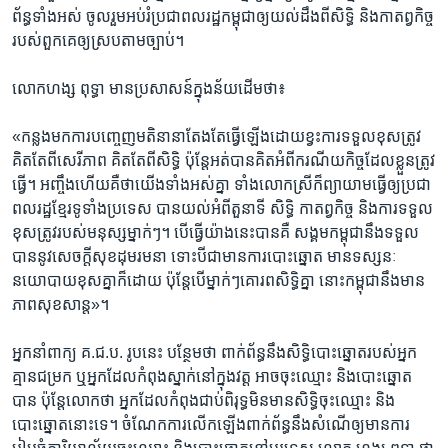
ព័ន្ធ​ទាំងអស់ ចូលរួម​អប់រំ​ប្រជាពលរដ្ឋ​កម្ពុជា​ឲ្យ​យល់ដឹង​ពីសិទ្ធិ និង​កាតព្វកិច្ច​
របស់​ពួកគេ​ឲ្យ​ស្រប​តាម​ច្បាប់។
លោក​ហង្ស ពុទ្ធា ​មាន​ប្រសាសន៍​ក្នុង​ន័យ​ដើម​ថា៖​
«កន្លង​មក​ការ​បញ្ចេញ​មតិ​នានា​តែង​តែធ្វើ​ឡើង​ដោយ​ខ្វះ​ការ​ទទួល​ខុស​ត្រូវ​ ​
គិត​តែ​ពី​សេរីភាព​ ​គិត​តែ​ពី​សិទ្ធិ ប៉ុន្តែ​អត់​បាន​គិត​អំពី​ករណីយកិច្ច​ដែល​ខ្លួន​ត្រូវ​
ធ្វើ។​ ​អញ្ចឹង​ហើយ​គឺថា​យើង​ទាំងអស់​គ្នា​ ​ទាំង​លោកស្រី​ក៏​ព្យាយាម​ធ្វើ​ឲ្យ​ប្រជា
ពលរដ្ឋ​ខ្មែរ​ទូទាំង​ប្រទេស បាន​យល់​អំពី​តួនាទី ​សិទ្ធិ​ ​កាតព្វកិច្ច​ ​និង​ការ​ទទួល​
ខុសត្រូវ​របស់​មនុស្ស​ម្នាក់ៗ។​ ​បើ​ធ្វើ​យ៉ាង​នេះ​បាន​គឺ​ សង្គម​កម្ពុជា​នឹង​ទទួល​
បាន​នូវ​សេចក្តី​សុខដុម​រមនា​ ​ទោះបីជា​មាន​ការ​បោះឆ្នោត​ ​មាន​ទស្សនៈ​
នយោបាយ​ខុសគ្នា​ក៏​ដោយ​ ​ប៉ុន្តែ​បើ​ម្នាក់ៗ​គោរព​សិទ្ធិ​គ្នា នោះ​កម្ពុជា​នឹង​មាន​
ភាព​សុខសាន្ត»។​
​អ្នកនាំពាក្យ​ ​គ.ជ.ប.​ ​រូប​នេះ​ ​បន្ថែម​ថា​ ​ពាក់ព័ន្ធ​នឹង​សិទ្ធិ​បោះឆ្នោត​របស់​អ្នក​
គ្មាន​ជម្រក​ ​ឬ​អ្នក​ដែល​កំពុង​ស្នាក់​នៅ​ក្នុង​វត្ត​ ​អាច​ចុះ​ឈ្មោះ​ ​និង​បោះឆ្នោត​
បាន​ ​ប៉ុន្តែ​លោក​ថា ​អ្នក​ដែល​កំពុង​ជាប់​ពិរុទ្ធ​មិន​មាន​សិទ្ធិ​ចុះ​ឈ្មោះ​ ​និង​
បោះឆ្នោត​នោះ​ទេ។​ ​ចំណែក​ការ​លើកឡើង​ពាក់ព័ន្ធ​នឹង​សំណើ​ឲ្យ​មាន​ការ​