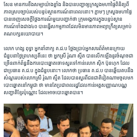
សែន​ ​មាន​ការ​ខឹង​សម្បា​យ៉ាង​ខ្លាំង​ ​និង​បាន​បញ្ជា​ឲ្យ​ក្រសួង​មហាផ្ទៃពិនិត្យ​ពី
ភាព​ស្រប​ច្បាប់​របស់​បន្ទប់​ស្ថានការណ៍​នាពេល​នោះ។​ ​ភ្លាមៗ​ ​ក្រសួង​មហាផ្ទៃ​
បាន​ចេញ​សេចក្តី​ថ្លែងការណ៍​មួយ​បញ្ជាក់​ថា​ ​ក្រុម​អង្គការ​ក្នុង​បន្ទប់​ស្ថាន​
ការណ៍​ទាំង​ជាង​៤០​ ​បាន​ធ្វើ​សកម្មភាព​ដែល​មិន​មាន​ភាព​អព្យាក្រឹត្យសម្រាប់​
គណបក្ស​នយោ​បាយ។​
លោក​ ​ហង្ស ពុទ្ធា​ ​អ្នកនាំ​ពាក្យ​ ​គ.ជ.ប​ ​ថ្លែង​ប្រាប់​អ្នក​សារព័ត៌មាន​ក្រោយ​
ជំនួប​នា​ថ្ងៃ​ព្រហស្បតិ៍​នេះ ថា​ អ្នកស្រី​ ​រ៉ូណា ស្មីត​ ​បាន​លើក​ឡើង​នូវ​ចំណុច​ជា
ច្រើន​ពាក់ព័ន្ធ​នឹង​ការបោះឆ្នោត​ចោទ​សួរ​ទៅ​កាន់​លោក​ ​ស៊ិក ប៊ុនហុក​ ​ដែល​
ជា​ប្រធាន​ ​គ.ជ.ប​ ​ក្នុង​ជំនួប​នោះ។​ ​លោក​ថា​ ​ប្រធាន​ ​គ.ជ.ប​ ​បាន​ឆ្លើយ​តប​នឹង​
សំណួរ​របស់​លោក​ស្រី​ រ៉ូណា ស្មីត​ ​ដែល​បានសួរ​ពីជនជាតិ​វៀតណាម​ចូល​មក​
បោះឆ្នោត​នៅ​កម្ពុជា​ ​ថា​ ​មាន​តែ​ប្រជា​ពលរដ្ឋ​ដែល​កាន់​អត្តសញ្ញាណ​បណ្ណ​
សញ្ជាតិ​ខ្មែរ​ប៉ុណ្ណោះ​ ដែល​អាច​បោះ​ឆ្នោត​បាន។