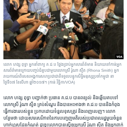
លោក ហង្ស ពុទ្ធា អ្នកនាំពាក្យ គ.ជ.ប ថ្លែងប្រាប់អ្នកសារព័ត៌មាន និយាយ​ទៅ​កាន់​អ្នក​
សារព័ត៌មាន​ក្រោយ​បញ្ចប់​ជំនួប​ជាមួយ​លោកស្រី​ រ៉ូណា ស្មីត (Rhona Smith) អ្នក
រាយការណ៍​ពិសេស​អង្គការសហប្រជាជាតិ​ទទួល​បន្ទុកសិទ្ធិមនុស្ស​ប្រចាំកម្ពុជា នា
ថ្ងៃទី១៧ ខែសីហា ឆ្នាំ២០១៧។ (កាន់ វិច្ឆិកា/VOA)
លោក​ ​ហង្ស ពុទ្ធា​ ​បញ្ជាក់​ថា​ ​ប្រធាន​ ​គ.ជ.ប​ ​បាន​ពន្យល់​ ​និង​ឆ្លើយ​តប​ទៅ​
លោកស្រី រ៉ូណា ស្មីត គ្រប់​សំណួរ និង​បាន​អះអាង​ថា​ ​គ.ជ.ប​ ​បាន​និង​កំពុង​
ធ្វើ​ការ​ងារ​របស់​ខ្លួន ប្រកប​ដោយទំនួល​ខុសត្រូវ ​និង​ពេញ​លេញ។​ ​លោក​
បន្ថែម​ថា​ ​ដោយសារសេរីភាព​នៃ​ការ​បញ្ចេញ​មតិ​របស់​ប្រជាពលរដ្ឋ​មួយ​ចំនួន​
ហាក់​ហួស​ដែន​កំណត់ ដូច្នេះ​លោក​បាន​ស្នើ​ឲ្យអ្នកស្រី​ ​រ៉ូណា ស្មីត​ និង​អ្នក​ពាក់