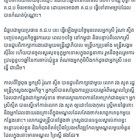
រៀបចំ​ការិយាល័យ​ចុះ​ឈ្មោះ​ ​និង​បោះ​ឆ្នោត​នៅ​បរទេស​ ​លោក​ ​ហង្ស ពុទ្ធា​ ​ថា​
​គ.ជ.ប​ ​មិន​អាច​រៀបចំ​បាន​ ​ដោយ​អះអាង​ថា​ ​គ.ជ.ប​ ​ធ្វើ​ទៅ​តាម​ច្បាប់​ដែល​
បាន​កំណត់​ប៉ុណ្ណោះ។​
ជំនួប​ជាមួយ​ប្រធាន​ ​គ.ជ.ប​ ​នេះ​ ​ធ្វើ​ឡើង​មួយ​ថ្ងៃ​មុន​ពេល​អ្នកស្រី​ ​រ៉ូណា ស្មីត​ ​
បញ្ចប់​ទស្សនកិច្ច​ផ្លូវការ​រយៈពេល​១០ថ្ងៃ​ ​នៅ​កម្ពុជា​ ​និង​បន្ទាប់​ពីលោកស្រី​
បាន​ជួប​ពិភាក្សា​ការងារ​ជាមួយ​មន្ត្រី​រដ្ឋាភិបាល​ ​មន្ត្រី​បក្ស​ប្រឆាំង​ ​មន្ត្រី​សង្គម​
ស៊ីវិល​ ​ហើយ​បាន​ចូល​សួរ​សុខទុក្ខ​អ្នកទោស​ក្នុង​ពន្ធនាគារ រួម​នឹង​ចូលរួម​ការ​
ប្រារព្ធ​ខួប​១ឆ្នាំ​នៃ​ការ​ចាប់​ឃុំ​ខ្លួន​ ​តំណាង​អ្នក​ភូមិ​បឹងកក់​ដូចជា​អ្នកស្រី​ ​ទេព
វន្នី​ ​ជា​ដើម។
កាលពី​ថ្ងៃ​ពុធ​ ​អ្នកស្រី​ ​រ៉ូណា ស្មីត​ ​បានជួប​ពិភាក្សាជាមួយ​ ​លោក​ ​វង សូត​ ​រដ្ឋ
មន្ត្រី​ក្រសួង​សង្គម​កិច្ច។​ ​អ្នកស្រី​បានសម្តែងការព្រួយ​បារម្ភអំពី​មណ្ឌល​ព្រៃស្ពឺ
ដែល​ជា​កន្លែង​ដាក់​អ្នក​សុំ​ទាន​ ​ថាមានស្ថានភាព​កាន់​តែ​អាក្រក់ជាង​មុន។​ ​អ្នក
ស្រីស្មីត​ ​បាន​ស្នើ​ទៅ​កាន់​លោក​ ​វង សូត​ ​ឲ្យ​ដោះ​លែង​កុមារ ស្រ្តី​មានផ្ទៃ​ពោះ​ ​
និង​អ្នក​ដែល​ងាយ​រងគ្រោះ​ពីក្នុង​មណ្ឌល​ដែល​តែង​ចាក់សោ​ពួកគេ​ទុក​មួយ​
កន្លែង​នោះ​។​ លោក​រដ្ឋ​មន្ត្រី​បាន​ថ្លែង​ថា​ ​ក្រសួង​បាន​ទទួល​ស្គាល់​ភាព​ខ្វះ​
ចន្លោះ​របស់​ខ្លួន​ ​និង​កំពុង​ខិត​ខំ​ប្រឹង​ប្រែងអភិវឌ្ឍកែ​លម្អ​មណ្ឌល​មួយ​ចំនួន​ ​
ដែលក្នុង​នោះ​មាន​មណ្ឌល​ ​ព្រៃស្ពឺ ​ផងដែរ៕​