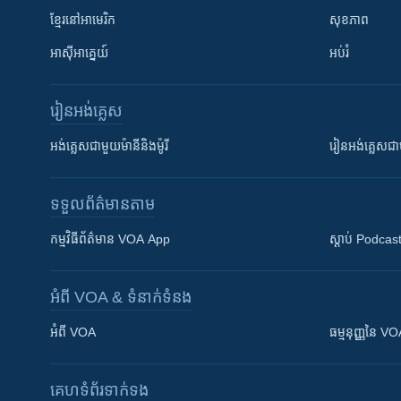
ខ្មែរ​នៅអាមេរិក
សុខភាព
អាស៊ីអាគ្នេយ៍
អប់រំ
រៀន​​អង់គ្លេស
អង់គ្លេស​ជាមួយ​ម៉ានី​និង​ម៉ូរី
រៀន​​​​​​អង់គ្លេ
ទទួល​ព័ត៌មាន​តាម
កម្មវិធី​ព័ត៌មាន VOA App
ស្តាប់ Podcas
អំពី​ VOA & ទំនាក់ទំនង
អំពី​ VOA
ធម្មនុញ្ញ​នៃ V
គេហទំព័រ​​ទាក់ទង