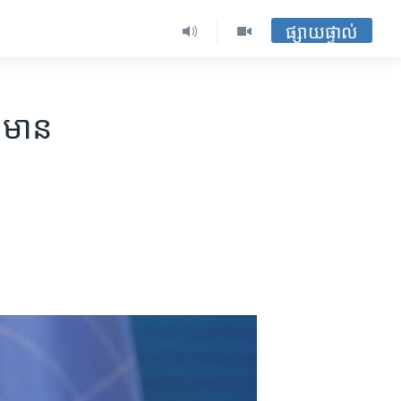
ផ្សាយផ្ទាល់
​មាន​