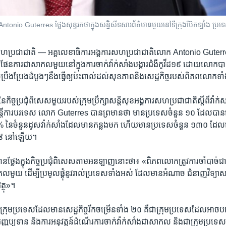
io Guterres ថ្លែង​សុន្ទរកថា​ក្នុង​សន្និសីទ​សារព័ត៌មាន​​មួយ​នៅ​ទីក្រុង​ប៊ែកឡាំង ប្រទេស​
ារ​សហប្រជាជាតិ —
អគ្គលេខាធិការ​អង្គការ​សហប្រជាជាតិ​លោក Antonio Guterre
ាន​ផែនការ​ជា​សាកល​មួយ​នៅ​ក្នុង​ការ​ចាក់​វ៉ាក់សាំង​បង្ការ​ជំងឺ​កូវីដ១៩ ដោយ​លោក​ប
ង​កិច្ច​ប្រឹងប្រែង​ដំបូងៗ​នឹង​ធ្វើ​ឲ្យ​ប៉ះពាល់​ដល់​សុខភាព​និង​សេដ្ឋកិច្ច​របស់​ពិភពលោក​ទ
នៃ​កិច្ច​ប្រជុំ​ពិសេស​មួយ​របស់​ក្រុមប្រឹក្សា​សន្តិសុខ​អង្គការ​សហប្រជាជាតិ​ស្តីពី​វ៉ាក
​រដ្ឋមន្ត្រី​ការបរទេស លោក Guterres បាន​ព្រមាន​ថា មាន​ប្រទេស​ចំនួន ១០ ដែល​បាន​ប្
 នៃ​ចំនួន​ដូស​វ៉ាក់សាំង​ដែល​មាន​កន្លង​មក ហើយ​មាន​ប្រទេស​ចំនួន ១៣០ ដែល​នៅ
ីដ១៩ នៅ​ឡើយ។
លែង​ក្នុង​កិច្ច​ប្រជុំ​ពិសេស​តាម​អនឡាញ​នោះ​ថា៖ «ពិភពលោក​ត្រូវការ​ចាំបាច់​ជា​បន
កល​មួយ ដើម្បី​ប្រមូល​ផ្តុំ​នូវ​រាល់​ប្រទេស​ទាំង​អស់ ដែល​មាន​អំណាច ជំនាញ​វិទ្យាស
ត្ថុ»។
រុម​ប្រទេស​ដែល​មាន​សេដ្ឋកិច្ច​រីក​ចម្រើន​ទាំង ២០ គឺជា​ក្រុម​ប្រទេស​ដែល​អាច​បង្ក
្ញប្បទាន និង​ការ​អនុវត្តន៍​ដំណើរការ​ចាក់​វ៉ាក់សាំង​ជា​សាកល និង​ជា​ក្រុម​ប្រទេស​ដែ