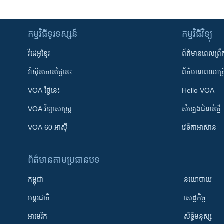
កម្មវិធី​ទូរទស្សន៍
កម្មវិធី​វិទ្យុ
វីដេអូ​ខ្មែរ
ព័ត៌មាន​ពេល​ព្រឹ
វ៉ាស៊ីនតោន​ថ្ងៃ​នេះ
ព័ត៌មាន​​ពេល​រាត្រ
VOA ថ្ងៃនេះ
Hello VOA
VOA ​វិទ្យាសាស្ត្រ
សំឡេង​ជំនាន់​ថ្មី
VOA 60 អាស៊ី
វេទិកា​អាស៊ាន
ព័ត៌មាន​តាមប្រធានបទ​
កម្ពុជា
នយោបាយ
អន្តរជាតិ
សេដ្ឋកិច្ច
អាមេរិក
សិទ្ធិមនុស្ស