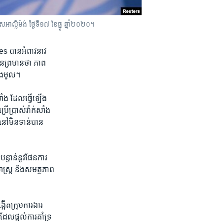
អាល្លឺម៉ង់ ថ្ងៃទី១៧ ខែធ្នូ ឆ្នាំ២០២០។
s បាន​អំពាវនាវ​
ាន​ព្រមាន​ថា ភាព​
ាំង​មូល។
់សាំង ដែល​ធ្វើ​ឡើង​
រើប្រាស់​វ៉ាក់សាំង​
​មិន​ទាន់​បាន​
្ទាន់​នូវ​ផែនការ​
ាស្ត្រ និង​សមត្ថភាព​
ើត​ក្រុម​ការងារ​
ល​ផ្តល់​ការ​គាំទ្រ​