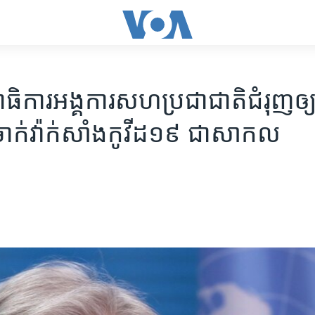
ធិការ​អង្គការ​សហ​ប្រជាជាតិ​ជំរុញ​ឲ្យ
ាក់​វ៉ាក់សាំង​កូវីដ១៩ ជា​សាកល