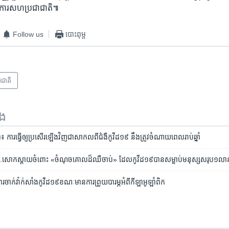
ង្គការ​សហប្រជាជាតិ៕
Follow us
បោះពុម្ព
រជាតិ
ទង
ារធ្វើ​ឲ្យ​ប្រសើរ​ឡើង​វិញ​ជា​សាកល​ពី​ជំងឺ​កូវីដ១៩ នឹង​ត្រូវ​ចំណាយ​ពេល​រាប់​ឆ្នាំ
​សោកស្តាយ​ចំពោះ​​​​ «ចំណុច​គោល​​ដ៏​ឈឺចាប់»​ ដែល​កូវីដ​១៩​បាន​សម្លាប់​មនុស្ស​សរុប​១​លា
ារ​ចាក់​វ៉ាក់សាំង​កូវីដ១៩​ខណៈ​​មាន​ការ​ព្រួយ​បារម្ភ​អំពី​កីឡា​អូឡាំពិក