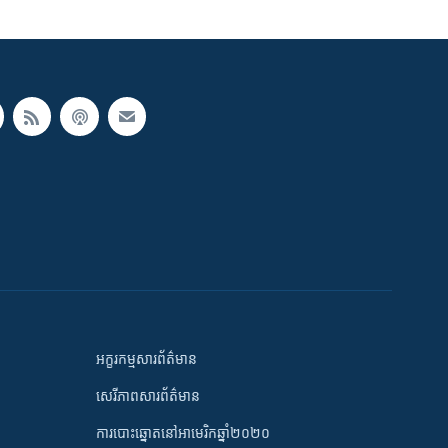
អក្ខរកម្មសារព័ត៌មាន
សេរីភាពសារព័ត៌មាន
ការបោះឆ្នោតនៅអាមេរិកឆ្នាំ២០២០