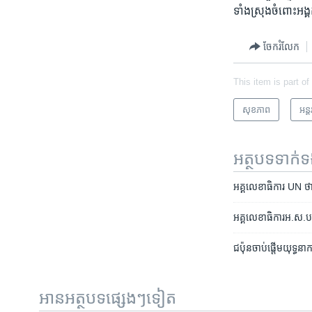
ទាំងស្រុង​ចំពោះ​អ
ចែករំលែក
This item is part of
សុខភាព
អន្ត
អត្ថបទ​ទាក់
អគ្គលេខាធិការ UN ថា៖ ក
អគ្គលេខាធិការ​​អ.ស.ប.
ជប៉ុន​ចាប់ផ្តើម​យុទ្ធនាក
អានអត្ថបទផ្សេងៗទៀត