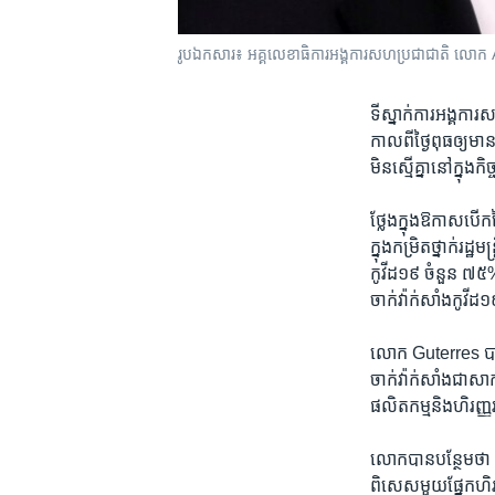
រូបឯកសារ៖ អគ្គលេខាធិការ​​អង្គការ​សហប្រជាជាតិ ​លោក Anton
ទីស្នាក់ការ​អង្គក
កាលពី​ថ្ងៃ​ពុធ​ឲ្យ​ម
មិន​ស្មើ​គ្នា​នៅ​ក្នុ
ថ្លែង​ក្នុង​ឱកាស​បើក​
ក្នុង​កម្រិត​ថ្នាក់
កូវីដ១៩ ចំនួន ៧៥%
ចាក់​វ៉ាក់សាំង​កូវ
លោក Guterres បាន​ថ្
ចាក់​វ៉ាក់សាំង​ជា​សា
ផលិតកម្ម​និង​ហិរញ្ញវ
លោក​បាន​បន្ថែម​ថា ក្
ពិសេស​មួយ​ផ្នែក​ហិរញ