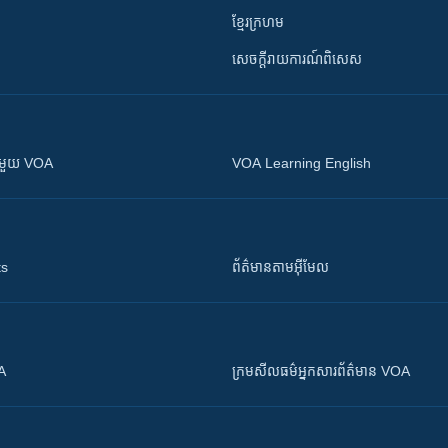
ខ្មែរក្រហម
សេចក្តីរាយការណ៍ពិសេស
ស​​ជាមួយ VOA
VOA Learning English
ts
ព័ត៌មាន​តាម​អ៊ីមែល
OA
ក្រម​​​សីលធម៌​​​អ្នក​​​សារព័ត៌មាន VOA