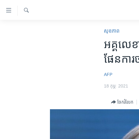
ភ្ជាប់​
ទៅ​
គេហទំព័រ​
ស្វែង​
កម្ពុជា
រក
សុខភាព
ទាក់ទង
អន្តរជាតិ
អគ្គលេខា
រំលង​
និង​
អាមេរិក
ផែនការ​ច
ចូល​
ចិន
ទៅ​​
ទំព័រ​
ហេឡូវីអូអេ
AFP
ព័ត៌មាន​​
កម្ពុជាច្នៃប្រតិដ្ឋ
18 កុម្ភៈ 2021
តែ​
ម្តង
ព្រឹត្តិការណ៍ព័ត៌មាន
ចែករំលែក
រំលង​
ទូរទស្សន៍ / វីដេអូ​
និង​
ចូល​
វិទ្យុ / ផតខាសថ៍
ទៅ​
កម្មវិធីទាំងអស់
ទំព័រ​