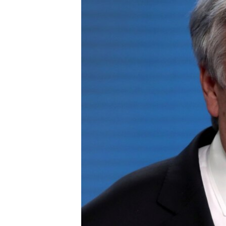
រចនា
សម្ព័ន្ធ​
រំលង​
និង​
ចូល​
ទៅ​
កាន់​
ទំព័រ​
ស្វែង​
រក