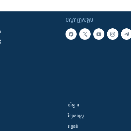
បណ្តាញ​សង្គម
ក
ី
បរិស្ថាន
វិទ្យាសាស្រ្ត
វប្បធម៌