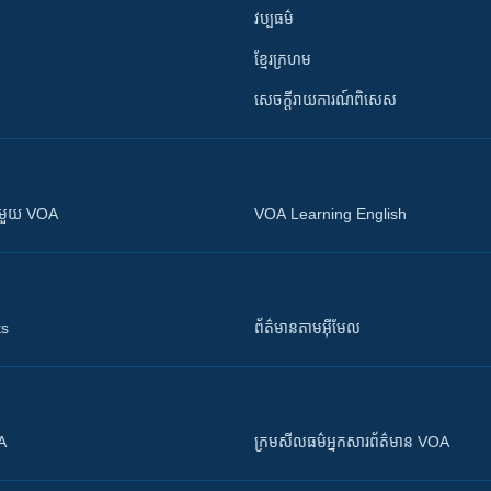
វប្បធម៌
ខ្មែរក្រហម
សេចក្តីរាយការណ៍ពិសេស
ស​​ជាមួយ VOA
VOA Learning English
ts
ព័ត៌មាន​តាម​អ៊ីមែល
OA
ក្រម​​​សីលធម៌​​​អ្នក​​​សារព័ត៌មាន VOA