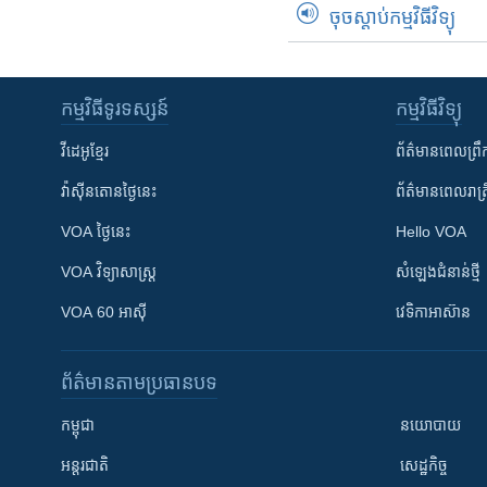
ចុចស្តាប់កម្មវិធីវិទ្យុ
កម្មវិធី​ទូរទស្សន៍
កម្មវិធី​វិទ្យុ
វីដេអូ​ខ្មែរ
ព័ត៌មាន​ពេល​ព្រឹ
វ៉ាស៊ីនតោន​ថ្ងៃ​នេះ
ព័ត៌មាន​​ពេល​រាត្រ
VOA ថ្ងៃនេះ
Hello VOA
VOA ​វិទ្យាសាស្ត្រ
សំឡេង​ជំនាន់​ថ្មី
VOA 60 អាស៊ី
វេទិកា​អាស៊ាន
ព័ត៌មាន​តាមប្រធានបទ​
កម្ពុជា
នយោបាយ
អន្តរជាតិ
សេដ្ឋកិច្ច