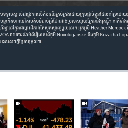
ទទួលស្គាល់​ជា​ផ្លូវការ​លើ​តំបន់​ពីរ​គ្រប់គ្រង​ដោយ​ក្រុម​ផ្តាច់ខ្លួន​ដែល​គាំទ្រ​ដោយ​រុ
ត​កើត​មាន​នៅ​តាម​តំបន់​ជាប់​ព្រំដែន​រវាង​ប្រទេស​អ៊ុយក្រែន​និង​រុស្ស៊ី។ ភាគី​ទាំង​
ពើ​ហិង្សា​នៅ​ក្នុង​ជម្លោះ​ដ៏​កាន់តែ​ស្មុគស្មាញ​មួយ​នេះ។ អ្នកស្រី Heather Murd
យ VOA រាយការណ៍​អំពី​រឿង​នេះ​ពី​ភូមិ Novoluganske និង​ភូមិ Kozacha Lop
 ជូន​សេចក្តី​ប្រែ​សម្រួល៕