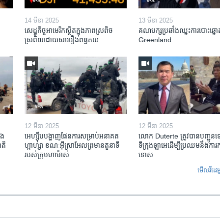
14 មីនា 2025
13 មីនា 2025
សេដ្ឋកិច្ច​អាមេរិក​ស្ថិត​ក្នុង​ភាពស្រពិច
គណបក្ស​ប្រឆាំង​ឈ្នះ​ការបោះឆ្នោ
ស្រពិល​ដោយសារ​រឿង​ពន្ធគយ
Greenland
12 មីនា 2025
12 មីនា 2025
ង​
អេហ្ស៊ីប​បង្ហាញ​ផែនការ​សម្រាប់​អនាគត​
លោក Duterte ត្រូវ​បាន​បញ្ជូន
តិ​
ហ្កាហ្សា ខណៈ​អ៊ីស្រាអែល​ព្រមាន​តួនាទី​
ទីក្រុងឡាអេ​ដើម្បី​ប្រឈម​នឹង​ការ
របស់​ក្រុម​ហាម៉ាស់
ទោស
មើល​វីដេអ