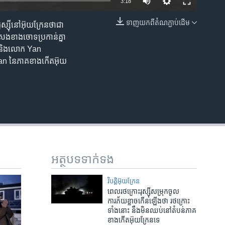
3:18
ទាញ​យក​ពី​តំណភ្ជាប់​ដើម
ស្ស៊ី​នៅ​អ៊ុយក្រែន​ថា​ជា​
EMBED
សង​ខាង​ចោទ​ប្រកាន់​គ្នា​
ock និង​លោក Yan
an នៃ​ភាគ​ខាងកើត​អ៊ុយ
អត្ថបទ​ទាក់ទង
វិបត្តិអ៊ុយក្រែន
ពេល​រថក្រោះ​រុស្ស៊ី​សម្រុក​ចូល
ការភ័យខ្លាច​កើនឡើង​ថា រថក្រោះ​
ទាំង​នោះ ​នឹង​មិន​ឈប់​នៅ​តំបន់​ភាគ​
ខាងកើត​អ៊ុយក្រែន​ទេ