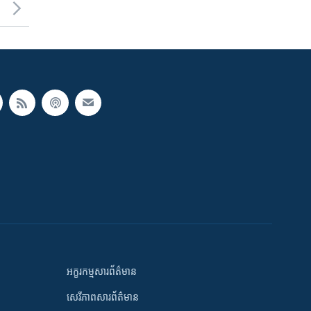
អក្ខរកម្មសារព័ត៌មាន
សេរីភាពសារព័ត៌មាន