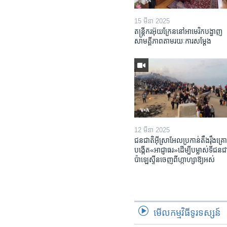
15 មីនា 2025
តន្ត្រីករ​អ៊ុយក្រែន​នៅ​អាមេរិក​បង្ហាញ​
សាមគ្គីភាព​តាម​រយៈ​ការសម្តែង
12 មីនា 2025
ជនជាតិ​អ៊ីស្រាអែល​ប្រកាន់​តឹងរ៉ឹង​គ្រោ
បង្កើត​«អាជ្ញាធរ‍»​ដើម្បី​បម្លាស់​ទី​ជនជា
ប៉ាឡេស្ទីន​ចេញពី​ហ្កាហ្សា​ឱ្យ​អស់
មើល​កម្មវិធី​ទូរទស្សន៍