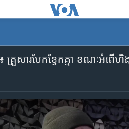
រែន៖ គ្រួសារ​បែកខ្ញែក​គ្នា ខណៈ​អំពើ​ហ