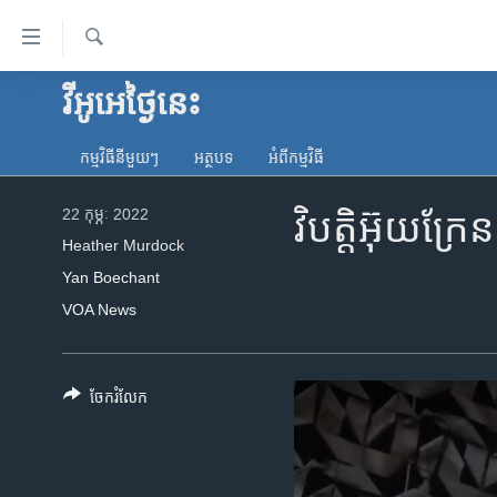
ភ្ជាប់​
ទៅ​
គេហទំព័រ​
ស្វែង​
វីអូអេថ្ងៃនេះ
កម្ពុជា
រក
ទាក់ទង
អន្តរជាតិ
រំលង​
កម្មវិធី​នីមួយៗ
អត្ថបទ​
អំពី​កម្មវិធី​
និង​
អាមេរិក
ចូល​
22 កុម្ភៈ 2022
វិបត្តិ​អ៊ុយក្
ចិន
ទៅ​​
Heather Murdock
ទំព័រ​
ហេឡូវីអូអេ
Yan Boechant
ព័ត៌មាន​​
កម្ពុជាច្នៃប្រតិដ្ឋ
VOA News
តែ​
ម្តង
ព្រឹត្តិការណ៍ព័ត៌មាន
រំលង​
ទូរទស្សន៍ / វីដេអូ​
និង​
ចែករំលែក
ចូល​
វិទ្យុ / ផតខាសថ៍
ទៅ​
កម្មវិធីទាំងអស់
ទំព័រ​