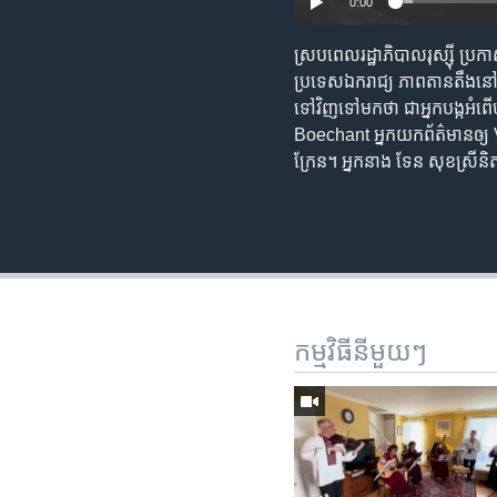
0:00
ស្របពេល​រដ្ឋាភិបាល​រុស្ស៊ី ប្រកាស​
ប្រទេស​ឯករាជ្យ ភាព​តានតឹង​នៅ​បន្
ទៅ​វិញ​ទៅ​មក​ថា ជា​អ្នក​បង្ក​អំ
Boechant អ្នក​យក​ព័ត៌មាន​ឲ្
ក្រែន។ អ្នក​នាង ទែន សុខស្រីនិត
កម្មវិធី​នីមួយៗ