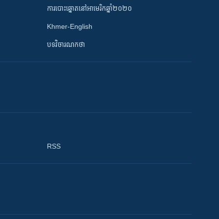
ការបោះឆ្នោតនៅអាមេរិកឆ្នាំ២០២០
Khmer-English
បទវិចារណកថា
RSS