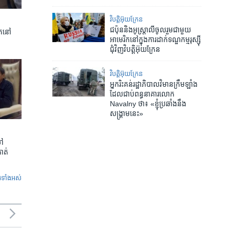
វិបត្តិអ៊ុយក្រែន
ជប៉ុន​និង​អូស្ត្រាលី​ចូល​រួម​ជាមួយ​
ត​នៅ
អាមេរិក​នៅ​ក្នុង​ការ​ដាក់​ទណ្ឌកម្ម​រុស្ស៊ី​
ជុំវិញ​វិបត្តិ​អ៊ុយក្រែន
វិបត្តិអ៊ុយក្រែន
អ្នករិះគន់​រដ្ឋាភិបាល​វិមាន​ក្រឹមឡាំង​
ដែល​ជាប់​ពន្ធនាគារ​លោក
Navalny ថា៖ «ខ្ញុំ​ប្រឆាំង​នឹង​
សង្គ្រាម​នេះ»
ទៅ
កាត់
ូ​ទាំង​អស់