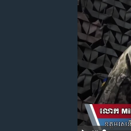
រចនា
សម្ព័ន្ធ​
រំលង​
និង​
ចូល​
ទៅ​
កាន់​
ទំព័រ​
ស្វែង​
រក