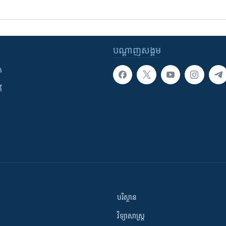
បណ្តាញ​សង្គម
ក
ី
បរិស្ថាន
វិទ្យាសាស្រ្ត