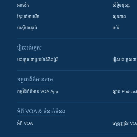
អាមេរិក
សិទ្ធិមនុស្ស
ខ្មែរ​នៅអាមេរិក
សុខភាព
អាស៊ីអាគ្នេយ៍
អប់រំ
រៀន​​អង់គ្លេស
អង់គ្លេស​ជាមួយ​ម៉ានី​និង​ម៉ូរី
រៀន​​​​​​អង់គ្លេ
ទទួល​ព័ត៌មាន​តាម
កម្មវិធី​ព័ត៌មាន VOA App
ស្តាប់ Podcas
អំពី​ VOA & ទំនាក់ទំនង
អំពី​ VOA
ធម្មនុញ្ញ​នៃ V