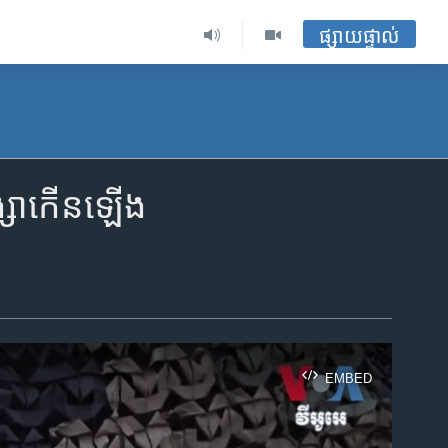
ផ្សាយផ្ទាល់
ិង្សា​កើនឡើង
EMBED