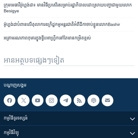
ក្រុមមេធាវីអ៊ូហ្គង់ដា៖ មានវិធីប្រសើរសម្រាប់រដ្ឋាភិបាលដោះស្រាយបញ្ហាជាមួយលោក
Besigye
​អ៊ូហ្គង់ដា​បំពាន​លើ​តុលាការ​ឧក្រិដ្ឋ​កម្មអន្តរ​ជាតិ​អំពី​ដីកា​ចាប់​ខ្លូនលោក​Bashir
អត្រា​មរណភាព​កុមារ​ក្នុង​ទ្វីប​អាហ្រ្វិក​នៅ​តែ​មាន​កម្រិត​ខ្ពស់
អានអត្ថបទផ្សេងៗទៀត
បណ្តាញ​សង្គម
កម្មវិធី​ទូរទស្សន៍
កម្មវិធី​វិទ្យុ