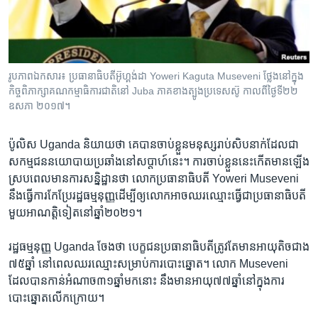
រចនា
សម្ព័ន្ធ​
Khmer English
រំលង​
និង​
បណ្តាញ​សង្គម
ចូល​
រូបភាពឯកសារ៖ ប្រធានាធិបតី​អ៊ូហ្គង់ដា Yoweri Kaguta Museveni ថ្លែង​នៅ​ក្នុង​
ទៅ​
កិច្ចពិភាក្សា​គណកម្មាធិការជាតិ​នៅ Juba ភាគខាងត្បូង​ប្រទេស​ស៊ូ កាលពី​ថ្ងៃទី​២២
កាន់​
ឧសភា ២០១៧។
ទំព័រ​
ភាសា
ស្វែង​
ប៉ូលិស Uganda និយាយ​ថា ​គេបាន​ចាប់ខ្លួន​មនុស្ស​រាប់សិប​នាក់​ដែលជា​
រក
សកម្មជន​នយោបាយ​ប្រឆាំង​នៅសប្តាហ៍​នេះ។ ​ការចាប់ខ្លួននេះ​កើតមាន​ឡើង​
ស្របពេល​មាន​ការសន្និដ្ឋាន​ថា លោក​ប្រធានាធិបតី Yoweri Museveni ​
នឹង​ធ្វើការ​កែប្រែ​រដ្ឋ​ធម្មនុញ្ញ​ដើម្បីឲ្យ​លោក​អាច​ឈរ​ឈ្មោះ​ធ្វើជា​ប្រធានាធិបតី​
មួយ​អាណត្តិ​ទៀត​នៅ​ឆ្នាំ​២០២១។ ​
រដ្ឋធម្មនុញ្ញ​ Uganda​ ចែងថា បេក្ខជន​ប្រធានាធិបតី​ត្រូវតែមាន​អាយុតិច​ជាង​
៧៥ឆ្នាំ ​នៅពេលឈរឈ្មោះ​សម្រាប់​ការបោះឆ្នោត។ ​លោក Museveni
ដែល​បានកាន់​អំណាច​៣១ឆ្នាំ​មកនោះ នឹង​មាន​អាយុ​៧៧ឆ្នាំ​នៅ​ក្នុង​ការ​
បោះឆ្នោត​លើកក្រោយ។