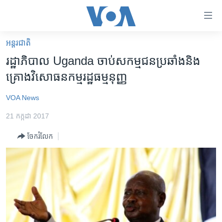
ភ្ជាប់​
ទៅ​
គេហទំព័រ​
អន្តរជាតិ
កម្ពុជា
ទាក់ទង
រដ្ឋាភិបាល ​Uganda​ ចាប់សកម្មជន​ប្រឆាំង​និង​
រំលង​
អន្តរជាតិ
គ្រោង​វិសោធនកម្ម​រដ្ឋធម្មនុញ្ញ
និង​
អាមេរិក
ចូល​
VOA News
ទៅ​​
ចិន
ទំព័រ​
21 កក្កដា 2017
ហេឡូវីអូអេ
ព័ត៌មាន​​
ចែករំលែក
តែ​
កម្ពុជាច្នៃប្រតិដ្ឋ
ម្តង
ព្រឹត្តិការណ៍ព័ត៌មាន
រំលង​
និង​
ទូរទស្សន៍ / វីដេអូ​
ចូល​
វិទ្យុ / ផតខាសថ៍
ទៅ​
ទំព័រ​
កម្មវិធីទាំងអស់