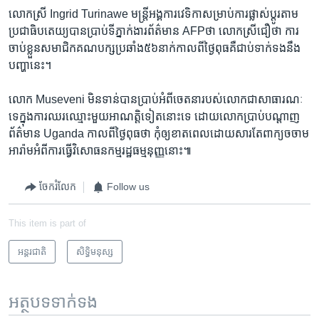
លោក​ស្រី​ Ingrid Turinawe មន្ត្រីអង្គការ​វេទិកា​សម្រាប់ការផ្លាស់ប្តូរ​តាម​
ប្រជា​ធិបតេយ្យបានប្រាប់​ទីភ្នាក់ងារ​ព័ត៌មាន ​AFPថា លោក​ស្រី​ជឿ​ថា ការ
ចាប់ខ្លួន​សមាជិកគណបក្ស​ប្រឆាំង​៥៦នាក់​កាលពីថ្ងៃពុធ​គឺជាប់​ទាក់ទង​នឹង​
បញ្ហា​នេះ។
លោក ​Museveni ​មិនទាន់​បាន​ប្រាប់​អំពីចេតនា​របស់​លោក​ជា​សាធារណៈ​
ទេ​ក្នុងការឈរ​ឈ្មោះ​មួយ​អាណត្តិ​ទៀតនោះទេ ដោយ​លោកប្រាប់​បណ្តាញ​
ព័ត៌មាន​ Uganda កាលពីថ្ងៃពុធ​ថា កុំ​ឲ្យខាត​ពេល​ដោយសារ​តែពាក្យចចាម​
អារ៉ាម​អំពីការ​ធ្វើ​វិសោធនកម្ម​រដ្ឋ​ធម្មនុញ្ញ​នោះ៕
ចែករំលែក
Follow us
This item is part of
អន្តរជាតិ
សិទ្ធិ​មនុស្ស
អត្ថបទ​ទាក់ទង