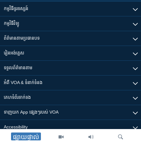
កម្មវិធី​ទូរទស្សន៍
កម្មវិធី​វិទ្យុ
ព័ត៌មាន​តាមប្រធានបទ​
រៀន​​អង់គ្លេស
ទទួល​ព័ត៌មាន​តាម
អំពី​ VOA & ទំនាក់ទំនង
គេហទំព័រ​​ទាក់ទង
ទាញយក​ App ផ្សេងៗ​របស់​ VOA
Accessibility
ផ្សាយផ្ទាល់