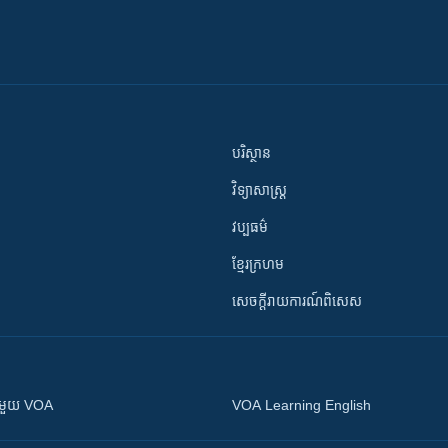
បរិស្ថាន
វិទ្យាសាស្រ្ត
វប្បធម៌
ខ្មែរក្រហម
សេចក្តីរាយការណ៍ពិសេស
ស​​ជាមួយ VOA
VOA Learning English