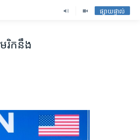
ផ្សាយផ្ទាល់
េរិក​នឹង​