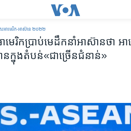
​ពិសេសអាមេរិក-អាស៊ាន ២០២២
មេរិក​ប្រាប់​មេដឹកនាំ​​អាស៊ាន​ថា អាម
ាន​ក្នុង​តំបន់​«ជា​ច្រើន​ជំនាន់»