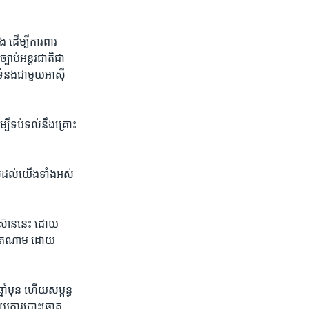
 ដើម្បី​ការពារ​
បាប់​អន្តរជាតិ​ជា​
់ទំនង​ជាមួយ​អាស៊ី​
្បី​ទប់ទល់​នឹង​គ្រោះ
់​ដល់​យើង​ទាំង​អស់​
អាស៊ាន​នេះ ដោយ​
ិង​វៀតណាម ដោយ​
្នាំ​មុន ហើយ​សម្ពន្ធ
យ​ការ​បោះឆ្នោត​