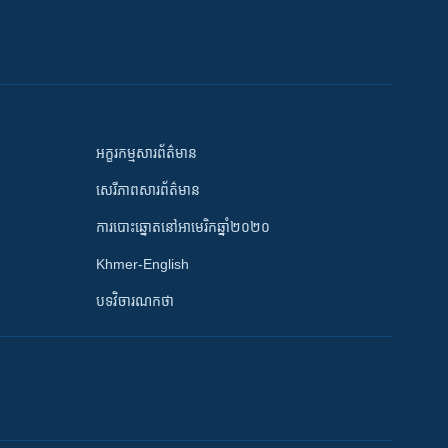
អក្ខរកម្មសារព័ត៌មាន
សេរីភាពសារព័ត៌មាន
ការបោះឆ្នោតនៅអាមេរិកឆ្នាំ២០២០
Khmer-English
បទវិចារណកថា