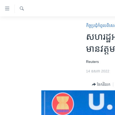
ភ្ជាប់​
ទៅ​
គេហទំព័រ​
ស្វែង​
កម្ពុជា
រក
កិច្ចប្រជុំ​កំពូល
ទាក់ទង
អន្តរជាតិ
សហរដ្ឋ​អា
រំលង​
និង​
អាមេរិក
មាន​វត្តម
ចូល​
ចិន
ទៅ​​
ទំព័រ​
ហេឡូវីអូអេ
Reuters
ព័ត៌មាន​​
កម្ពុជាច្នៃប្រតិដ្ឋ
14 ឧសភា 2022
តែ​
ម្តង
ព្រឹត្តិការណ៍ព័ត៌មាន
ចែករំលែក
រំលង​
ទូរទស្សន៍ / វីដេអូ​
និង​
ចូល​
វិទ្យុ / ផតខាសថ៍
ទៅ​
កម្មវិធីទាំងអស់
ទំព័រ​