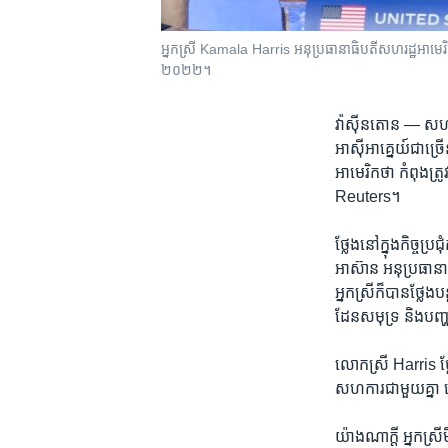
អ្នកស្រី Kamala Harris អនុប្រធានាធិបតីសហរដ្ឋអាមេរិក 
២០២២។
វ៉ាស៊ីនតោន —
សហរដ
អាស៊ីអាគ្នេយ៍​ជា​ច្រើ
អាមេរិក​ថា កំពុង​ត្
Reuters។
ថ្លែង​នៅ​ក្នុង​កិច្ច
អាស៊ាន អនុ​ប្រធានា
អ្នក​ស្រី​ក៏​បាន​ថ្លែង
ដែនសមុទ្រ និង​បញ្ហ
លោកស្រី Harris ថ្ល
សហការ​ជាមួយ​គ្នា យើ
យ៉ាងណា​ក្តី អ្នកស្រ