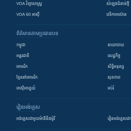
VOA ​វិទ្យាសាស្ត្រ
សំឡេង​ជំនាន់​ថ្មី
VOA 60 អាស៊ី
វេទិកា​អាស៊ាន
ព័ត៌មាន​តាមប្រធានបទ​
កម្ពុជា
នយោបាយ
អន្តរជាតិ
សេដ្ឋកិច្ច
អាមេរិក
សិទ្ធិមនុស្ស
ខ្មែរ​នៅអាមេរិក
សុខភាព
អាស៊ីអាគ្នេយ៍
អប់រំ
រៀន​​អង់គ្លេស
អង់គ្លេស​ជាមួយ​ម៉ានី​និង​ម៉ូរី
រៀន​​​​​​អង់គ្លេ