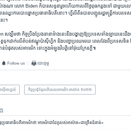
ជាយ៉ាងណា លោក Biden ក៏បាន​សន្ទនា​រួច​ហើយ​កាល​ពី​ថ្ងៃ​ពុធ​កន្លង​ទៅ​ ជាមួ
្នះ​ការ​បោះឆ្នោត​ប្រធានាធិបតីនោះ។ ហ្វីលីពីន​បាន​បញ្ជូន​រដ្ឋមន្ត្រីការបរទេស​របស់
​នេះ។ ​
ង្ឃឹម​ថា កិច្ចប្រឹងប្រែង​នានា​ទំាង​នេះ​នឹង​បង្ហាញ​ឱ្យ​ប្រទេស​ទាំង​ឡាយ​នេះ​ដឹង​
្ត​ទុកដាក់​លើ​តំបន់​ឥណ្ឌូប៉ាស៊ីហ្វិក និង​បញ្ហាប្រឈម​រយៈពេល​វែង​ពី​ប្រទេស​ចិន ដែ
ាន់បំផុត​របស់​អាមេរិក ទោះ​ក្នុង​អំឡុង​វិបត្តិ​នៅ​អ៊ុយក្រែន​ក្តី៕
Follow us
បោះពុម្ព
ាស៊ី​អាគ្នេយ៍
កិច្ចប្រជុំ​កំពូល​ពិសេសអាមេរិក-អាស៊ាន ២០២២
ទង
ុប្រធានាធិបតីអាមេរិកថា អាមេរិកជាដៃគូរបស់អាស៊ាន«ជាច្រើនជំនាន់»