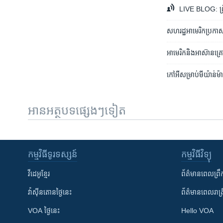
LIVE BLOG: ព្រឹត
សហរដ្ឋ​អាមេរិក​ប្រកាស​គ
អាមេរិក​និង​អាស៊ាន​គ្រោង
កៅអី​សម្រាប់​មីយ៉ាន់ម៉ា​
អានអត្ថបទផ្សេងៗទៀត
កម្មវិធី​ទូរទស្សន៍
កម្មវិធី​វិទ្យុ
វីដេអូ​ខ្មែរ
ព័ត៌មាន​ពេល​ព្រឹ
វ៉ាស៊ីនតោន​ថ្ងៃ​នេះ
ព័ត៌មាន​​ពេល​រាត្រ
VOA ថ្ងៃនេះ
Hello VOA