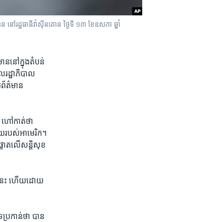
ន នៅរដ្ឋធានីវ៉ាស៊ីនតោន ថ្ងៃទី ១៣ ខែឧសភា ឆ្នាំ
ន​នៅ​ក្នុង​តំបន់​
ែល​រដ្ឋាភិបាល​
​ព័ត៌មាន​
យ៍ ហៅកាត់​ថា
ួយ​របស់​អាមេរិក។
​ផ្តោត​លើ​សន្តិសុខ​
ន់​នេះ ហើយ​ដោយ​
។
​ប្រកាន់​ថា បាន​