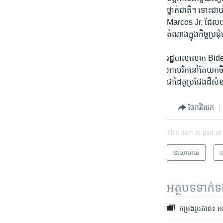
ថ្នាក់​ជាតិ។ ទោះ​
Marcos Jr. ដែល​បាន​ឈ
តំណាង​ក្នុង​កិច្ច​ប្រជុំ
រដ្ឋបាល​លោក Biden ស
អាមេរិក​នៅតែ​យក​ចិត
ជា​ដៃ​គូ​ប្រជែង​ដ៏​សំខ
ចែករំលែក
This item is part of
នយោបាយ
អ
អត្ថបទ​ទាក់
កម្រងរូបភាព៖ អន