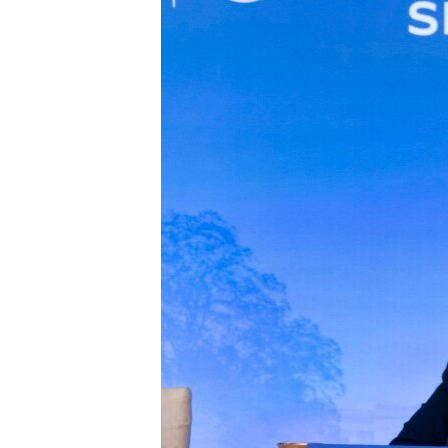
រចនា
សម្ព័ន្ធ​
រំលង​
និង​
ចូល​
ទៅ​
កាន់​
ទំព័រ​
ស្វែង​
រក