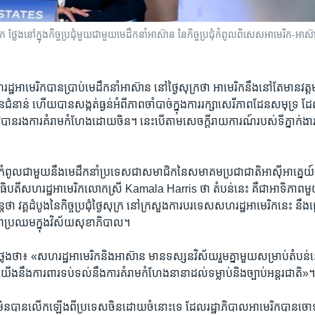
ថ្លែងនៅក្នុងកិច្ចប្រជុំមួយជាមួយមេដឹកនាំអាស៊ាន នៃកិច្ចប្រជុំកំពូលពិសេសអាមេរិក-អាស៊ា
្ឋ​អាមេរិក​បាន​ប្រាប់​មេដឹកនាំ​អាស៊ាន​ នៅ​ថ្ងៃ​សុក្រ​ថា អាមេរិក​នឹង​នៅ​តែ​មាន​វត្តមា
ន​ជំនាន់ ហើយ​បាន​សង្កត់​ធ្ងន់​អំពី​ភាព​ចាំបាច់​ក្នុង​ការ​រក្សា​សេរីភាព​ដែន​សមុទ្រ ដ
រូវ​បាន​រង​ការ​គំរាមកំហែង​ដោយ​ចិន។ នេះ​បើ​តាម​សេចក្តី​រាយការណ៍​របស់​ទីភ្នាក់ងារ
​ប្រជុំ​កំពូល​ជាមួយ​នឹង​មេដឹកនាំ​ប្រទេស​ជា​សមាជិក​នៃ​សមាគម​ប្រជាជាតិ​អាស៊ីអាគ្នេ
ធិបតី​សហរដ្ឋ​អាមេរិក​លោកស្រី Kamala Harris ថា តំបន់​នេះ គឺ​ជា​អាទិភាព​ម
​បន្ត​ថា វគ្គ​ដំបូង​នៃ​កិច្ចប្រជុំ​ថ្ងៃ​សុក្រ នៅ​ក្រសួង​ការបរទេស​សហរដ្ឋ​អាមេរិក​នេះ នឹង
ា​ប្រឈម​ក្នុង​វិស័យ​សុខាភិបាល។ ​
ែង​ថា៖ «សហរដ្ឋ​អាមេរិក​និង​អាស៊ាន មាន​ទស្សនវិស័យ​រួម​គ្នា​មួយ​សម្រាប់​តំប
ង​នឹង​ការពារ​ទប់ទល់​នឹង​ការ​គំរាមកំហែង​នានា​ដល់ទម្លាប់​និង​ច្បាប់​អន្តរជាតិ»
ី​មិន​បាន​លើកឡើង​ពី​ប្រទេស​ចិន​ដោយ​ចំ​នោះ​ទេ ដែល​រដ្ឋាភិបាល​អាមេរិក​បាន​ចោទ