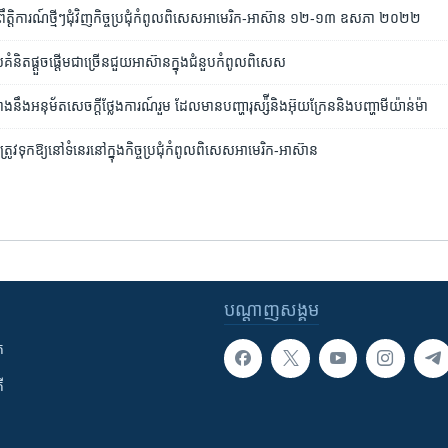
្តិការណ៍ថ្មីៗ​ជុំវិញ​​កិច្ចប្រជុំ​កំពូល​ពិសេស​អាមេរិក-អាស៊ាន ១២-១៣ ឧសភា ២០២២
ំនិត​ផ្តួច​ផ្តើម​ជាច្រើន​ជួយ​អាស៊ាន​ក្នុង​ជំនួប​កំពូល​ពិសេស
​នឹង​អនុម័ត​សេចក្តី​ថ្លែងការណ៍​រួម ដែល​មាន​បញ្ហា​រុស្ស៉ី​និង​អ៊ុយក្រែន​និង​បញ្ហា​មីយ៉ាន់ម៉ា
ត្រូវ​ទុក​ឱ្យ​នៅ​ទំនេរ​នៅ​ក្នុង​កិច្ចប្រជុំ​កំពូល​ពិសេស​អាមេរិក-អាស៊ាន
បណ្តាញ​សង្គម
ក
ី