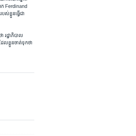
យលោក Ferdinand
​ខ្លួន​ធ្វើ​ជា​
ថា រដ្ឋាភិបាល​
ល​ខ្លួន​ចាត់ទុក​ថា​