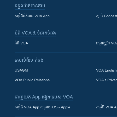
ទទួល​ព័ត៌មាន​តាម
កម្មវិធី​ព័ត៌មាន VOA App
ស្តាប់ Podcas
អំពី​ VOA & ទំនាក់ទំនង
អំពី​ VOA
ធម្មនុញ្ញ​នៃ V
គេហទំព័រ​​ទាក់ទង
USAGM
VOA English
VOA Public Relations
VOA's Privac
ទាញយក​ App ផ្សេងៗ​របស់​ VOA
Khmer English
កម្មវិធី​ VOA App សម្រាប់ iOS - Apple
កម្មវិធី​ VOA
បណ្តាញ​សង្គម