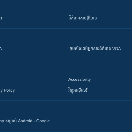
ts
ព័ត៌មាន​តាម​អ៊ីមែល
OA
ក្រម​​​សីលធម៌​​​អ្នក​​​សារព័ត៌មាន VOA
Accessibility
y Policy
វិទ្យុ​អាស៊ី​សេរី
 App សម្រាប់ Android - Google