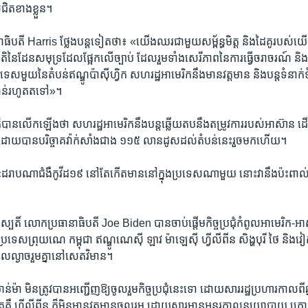
ិត​ខាង​ខ្លួន។ ​
ិបតី​ Harris ​ថ្លែង​បន្ត​ទៀត​ថា៖ «យើង​ឈរ​ជាមួយ​សម្ព័ន្ធមិត្ត​ និង​ដៃគូ​របស់​យើង
តិ​នៃដែន​សមុទ្រដែល​ផ្អែក​លើ​ច្បាប់ ​ដែល​រួមទាំង​សេរីភាព​នៃ​ការ​ធ្វើ​ចរាចរណ៍ និង​ច្
រទេស​មួយ​នៃ​តំបន់​ឥណ្ឌូប៉ាស៊ីហ្វិក សហរដ្ឋ​អាមេរិក​នឹង​មាន​វត្តមាន និង​បន្ត​ទំនាក
ំនាន់​រហូត​តទៅ»។
ាន​លើក​ឡើង​ថា សហរដ្ឋ​អាមេរិក​នឹង​បន្ត​ឆ្លើយតប​នឹង​តម្រូវការ​របស់​អាស៊ាន​ ដើម
ដ១៩ ដោយ​បាន​បរិច្ចាគ​វ៉ាក់សាំង​ជាង ១១៥ លាន​ដូស​ដល់​តំបន់​នេះ​រួច​មក​ហើយ។
ដរាប​ណា​ជំងឺ​កូវីដ១៩ នៅ​តែ​កើត​មាន​នៅ​ក្នុង​ប្រទេស​ណា​មួយ នោះ​វា​នឹង​ប៉ះពាល
រហស្បតិ៍ លោក​ប្រធានាធិបតី Joe Biden បាន​ចាប់ផ្តើម​កិច្ច​ប្រជុំ​កំពូល​អាមេរិក-
ពី​ប្រទេស​ព្រុយណេ កម្ពុជា ឥណ្ឌូណេស៊ី ឡាវ ម៉ាឡេស៊ី ហ្វីលីពីន សិង្ហបុរី ថៃ ន
ល្ងាច​រួម​គ្នា​នៅ​សេតវិមាន។
់ម៉ា មិន​ត្រូវ​បាន​អញ្ជើញ​ឱ្យ​ចូលរួម​កិច្ច​ប្រជុំ​នេះ​ទោ ដោយសារ​រដ្ឋប្រហារ​កាលពី​ឆ
ទៀត​គឺ ហ្វីលីពីន ក៏​មិន​មាន​វត្តមាន​ចូលរួម ដោយសារ​មាន​អន្តរកាល​នយោបាយ ក្រោ