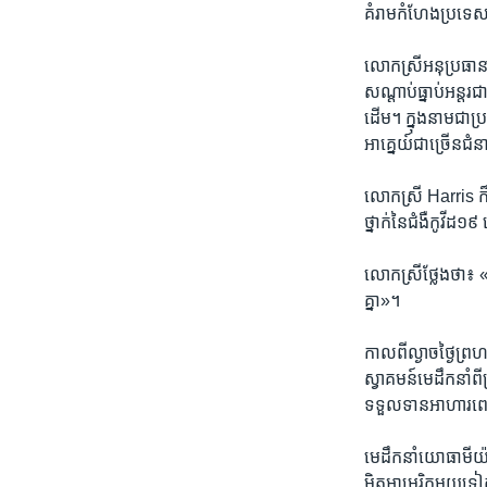
គំរាមកំហែង​ប្រទេស​ជ
លោកស្រី​អនុប្រធានាធ
សណ្តាប់ធ្នាប់អន្តរជា
ដើម។ ក្នុង​នាម​ជា​ប្
អាគ្នេយ៍​ជា​ច្រើន​ជ
លោកស្រី Harris ក៏​ប
ថ្នាក់​នៃ​ជំងឺ​កូវី
លោកស្រី​ថ្លែង​ថា៖ «
គ្នា»។
កាលពី​ល្ងាច​ថ្ងៃ​ព្
ស្វាគមន៍​មេដឹកនាំ​
ទទួលទាន​អាហារពេល​
មេដឹកនាំ​យោធា​មីយ៉ាន
មិត្ត​អាមេរិក​មួយ​