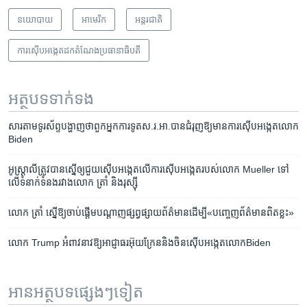
នយោបាយ
អាមេរិក​
អន្តរជាតិ
ការស៊ើបអង្កេតដកតំណែងប្រធានាធិបតី
អត្ថបទ​ទាក់ទង
សារ​តាម​ទូរស័ព្ទ​បង្ហាញ​ថា​ពួក​អ្នក​ការ​ទូត​ស.រ.អា.​បាន​ជំរុញ​ឱ្យ​មាន​ការ​ស៊ើប​អង្កេត​លោក​
Biden
អូស្រ្តាលី​ត្រូវ​បាន​ស្នើ​ឲ្យ​ជួយ​ស៊ើប​អង្កេត​លើ​ការ​ស៊ើប​អង្កេត​របស់​លោក ​Mueller​ ទៅ​
លើ​ទំនាក់​ទំនង​រវាង​លោក ​ត្រាំ​ និង​រុស្ស៊ី
លោក ត្រាំ ស្នើ​ឱ្យ​ចាប់​ផ្ដើម​បណ្ដាញ​ផ្សព្វផ្សាយ​ព័ត៌មាន​ដើម្បី​«‍បញ្ចេញ​ព័ត៌មាន​ពិត​ខ្លះ»
លោក Trump អំពាវ​នាវ​ឱ្យ​អាជ្ញាធរ​អ៊ុយក្រែន​និង​ចិន​ស៊ើបអង្កេត​លោកBiden
អានអត្ថបទផ្សេងៗទៀត