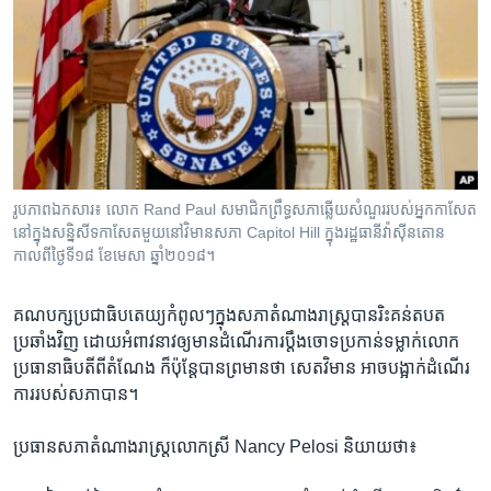
រូបភាព​ឯកសារ៖ លោក Rand Paul សមាជិក​ព្រឹទ្ធសភា​ឆ្លើយ​សំណួរ​របស់​អ្នក​កាសែត​
នៅ​ក្នុង​សន្និសីទ​កាសែត​មួយ​នៅ​វិមានសភា Capitol Hill ក្នុង​រដ្ឋធានី​វ៉ាស៊ីនតោន
កាលពី​ថ្ងៃទី១៨ ខែមេសា ឆ្នាំ២០១៨។
គណបក្ស​ប្រជាធិបតេយ្យ​កំពូលៗ​ក្នុង​សភា​តំណាង​រាស្ត្រ​បាន​រិះគន់​តបត
ប្រឆាំង​វិញ​ ដោយ​អំពាវនាវ​ឲ្យ​មាន​ដំណើរ​ការប្តឹង​ចោទ​ប្រកាន់​ទម្លាក់​លោក​
ប្រធានាធិបតីពី​តំណែង​ ក៏ប៉ុន្តែ​បាន​ព្រមាន​ថា សេតវិមាន ​អាច​បង្អាក់​ដំណើរ​
ការ​របស់​សភា​បាន។
ប្រធាន​សភា​តំណាងរាស្ត្រ​លោក​ស្រី Nancy Pelosi និយាយ​ថា៖