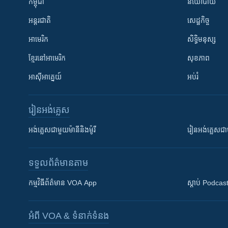
កម្ពុជា
នយោបាយ
អន្តរជាតិ
សេដ្ឋកិច្ច
អាមេរិក
សិទ្ធិមនុស្ស
ខ្មែរ​នៅអាមេរិក
សុខភាព
អាស៊ីអាគ្នេយ៍
អប់រំ
រៀន​​អង់គ្លេស
អង់គ្លេស​ជាមួយ​ម៉ានី​និង​ម៉ូរី
រៀន​​​​​​អង់គ្លេ
ទទួល​ព័ត៌មាន​តាម
កម្មវិធី​ព័ត៌មាន VOA App
ស្តាប់ Podcas
អំពី​ VOA & ទំនាក់ទំនង