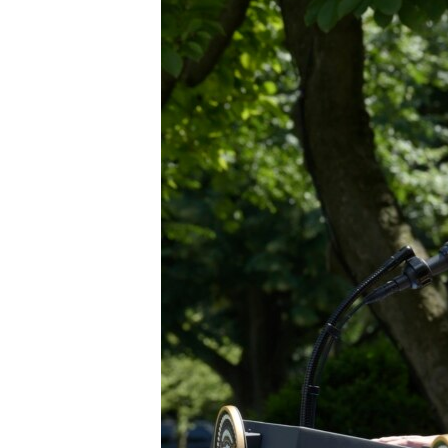
រចនា
សម្ព័ន្ធ​
រំលង​
និង​
ចូល​
ទៅ​
កាន់​
ទំព័រ​
ស្វែង​
រក