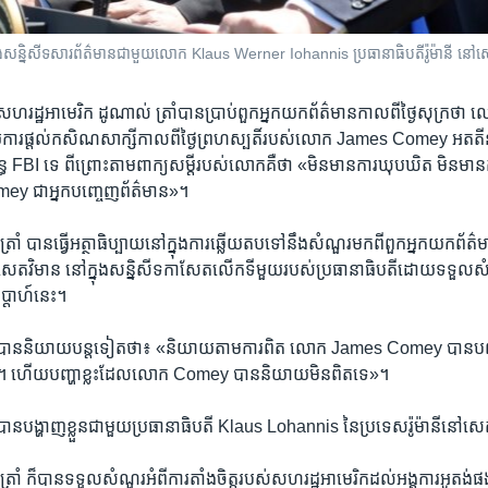
នុង​សន្និសីទ​សារព័ត៌មាន​ជាមួយ​លោក Klaus Werner Iohannis ប្រធានាធិបតី​រ៉ូម៉ានី នៅ​សេតវ
រដ្ឋ​អាមេរិក​ ដូណាល់ ​ត្រាំ​បាន​ប្រាប់​ពួក​អ្នក​យក​ព័ត៌មាន​កាលពី​ថ្ងៃ​សុក្រ​ថា ​
​ការ​ផ្តល់​កសិណ​សាក្សី​កាលពី​ថ្ងៃ​ព្រហស្បតិ៍​របស់​លោក ​James Comey​ អត
BI ទេ ​ពី​ព្រោះ​តាម​ពាក្យ​សម្តី​របស់​លោក​គ‍ឺ​ថា​ «មិន​មាន​ការ​ឃុប​ឃិត ​មិន​មាន​
y ​ជា​អ្នក​បញ្ចេញ​ព័ត៌មាន»។
្រាំ​ បាន​ធ្វើ​អត្ថាធិប្បាយនៅ​ក្នុង​ការ​ឆ្លើយ​តប​ទៅ​នឹង​សំណួរ​មក​ពី​ពួក​អ្នកយក​ព័ត៌ម
ៅ​សេតវិមាន ​នៅ​ក្នុងសន្និសីទ​កាសែត​លើក​ទី​មួយ​របស់​ប្រធានា​ធិបតី​ដោយ​ទទួល​
ប្តាហ៍​នេះ។
បាន​និយាយ​បន្ត​ទៀត​ថា៖ «និយាយ​តាម​ការពិត ​លោក ​James Comey បាន​បញ្ជាក់​យ
ាយ។​ ហើយ​បញ្ហា​ខ្លះ​ដែល​លោក Comey បាន​និយាយ​មិន​ពិត​ទេ‍»។
បាន​បង្ហាញ​ខ្លួន​ជាមួយ​ប្រធានា​ធិបតី ​Klaus Lohannis ​នៃ​ប្រទេស​រ៉ូម៉ានី​នៅ​ស
រាំ​ ក៏​បាន​ទទួល​សំណួរ​អំពីការ​តាំង​ចិត្ត​របស់​សហរដ្ឋ​អាមេរិក​ដល់​អង្គការ​អូតង់