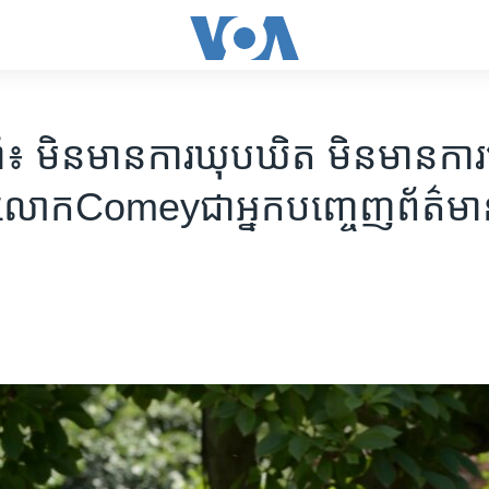
ាំ៖ ​មិន​មានការ​ឃុបឃិត ​មិនមាន​ការ​
 ​លោកComey​ជា​អ្នក​បញ្ចេញព័ត៌មាន