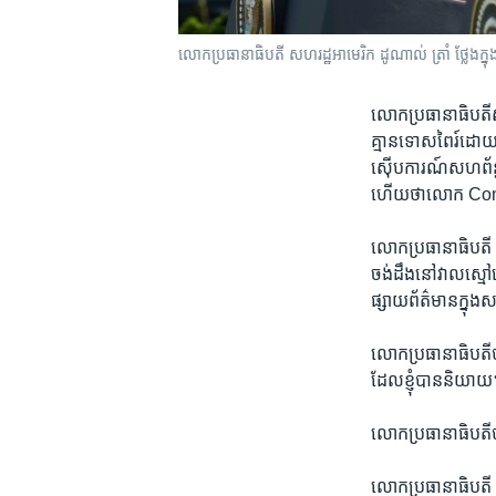
លោក​ប្រធានាធិបតី សហរដ្ឋ​អាមេរិក ដូណាល់​ ត្រាំ ថ្លែង​ក្
លោក​ប្រធានា​ធិបតី​សហ
គ្មាន​ទោស​ពៃរ៍ដោយ
ស៊ើប​ការណ៍សហព័ន្ធ F
ហើយ​ថា​លោក​ Come
​លោក​ប្រធានា​ធិបតី ត
ចង់​ដឹង​នៅ​វាល​ស្ម
ផ្សាយ​ព័ត៌មានក្នុង​ស
លោក​ប្រធានា​ធិបតី​
ដែល​ខ្ញុំ​បាន​និយ
​លោក​ប្រធានា​ធិបតី​
លោក​ប្រធានា​ធិបតី ត្