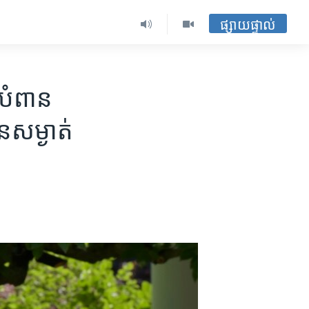
ផ្សាយផ្ទាល់
បំពាន​
​សម្ងាត់