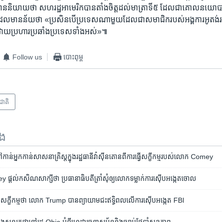
​ បាន​និយាយថា ​សហរដ្ឋ​អាមេរិក​បាន​តាំង​ចិត្ត​ដល់​មាត្រា​ទី៥ ដែល​ជា​គោល​នយោបាយ​
 ​ដែល​មាន​ន័យថា «ប្រសិនបើ​ប្រទេស​ណាមួយ​ដែល​ជា​សមាជិក​របស់​អង្គការ​អូតង់​រ
ារវាយ​ប្រហារ​ប្រឆាំង​ប្រទេស​ទាំងអស់‍»៕
Follow us
បោះពុម្ព
រជាតិ
ទង
់​អ្នក​កាន់​សាសនា​គ្រិស្ត​ក្នុង​រដ្ឋធានី​វ៉ាស៊ីនតោន​ពី​ការ​ធ្វើ​សក្ខីកម្ម​របស់​លោក Comey
់​កសិណ​សាក្សី​ថា ​ប្រធានា​ធិបតី​ត្រាំ​សុំ​ឲ្យ​លោក​ទម្លាក់​ការ​ស៊ើបអង្កេត​ចោល
ក្ខីកម្ម​ថា លោក Trump បាន​ព្យាយាម​ជះ​ឥទ្ធិពល​លើ​ការ​ស៊ើបអង្កេត FBI