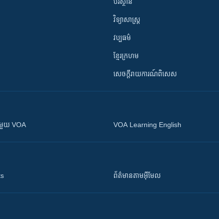
បរិស្ថាន
វិទ្យាសាស្រ្ត
វប្បធម៌
ខ្មែរក្រហម
សេចក្តីរាយការណ៍ពិសេស
ស​​ជាមួយ VOA
VOA Learning English
ts
ព័ត៌មាន​តាម​អ៊ីមែល