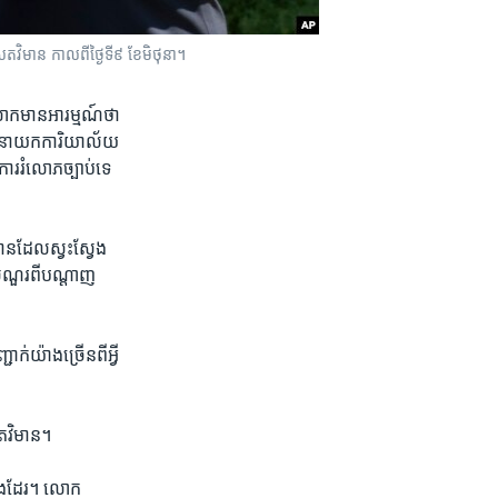
ិមាន​ កាល​ពី​ថ្ងៃទី​៩ ខែ​មិថុនា។
លោក​មាន​អារម្មណ៍​ថា​
តីនាយក​ការិយាល័យ​
ការ​រំលោភ​ច្បាប់ទេ
ាន​ដែល​ស្វះ​ស្វែង​
សំណួរពី​បណ្តាញ​
៉ាង​ច្រើន​ពី​អ្វី​
េតវិមាន។
​ផង​ដែរ។​ លោក​