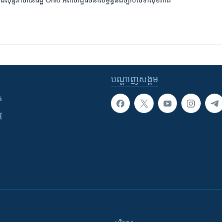
ន្ទរកថា​នៅ​រដ្ឋ Ohio អំពី​ហេដ្ឋារចនា​សម្ព័ន្ធ​និង​ច្បាប់​ថែទាំ​សុខភាព​
បណ្តាញ​សង្គម
ក
ី