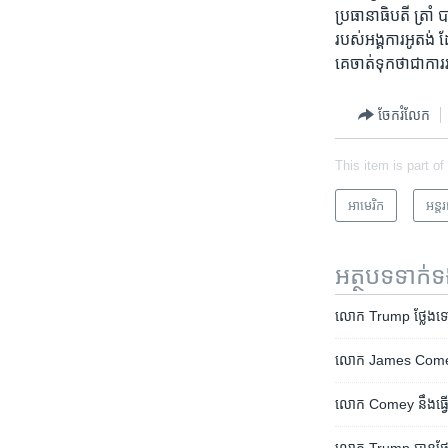
ប្រធានា​ធិបតី ត្រាំ
របស់​អង្គការ​អូតង់
គេ​ចាត់​ទុក​ថា​ជា​ក
ចែករំលែក
This item is part of
អាមេរិក​
អន្ត
អត្ថបទ​ទាក់
លោក Trump ថ្លែង​ទៅ​កាន
លោក James Comey ​ផ្តល
លោក Comey នឹង​ធ្វើ​ស