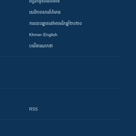
អក្ខរកម្មសារព័ត៌មាន
សេរីភាពសារព័ត៌មាន
ការបោះឆ្នោតនៅអាមេរិកឆ្នាំ២០២០
Khmer-English
បទវិចារណកថា
RSS