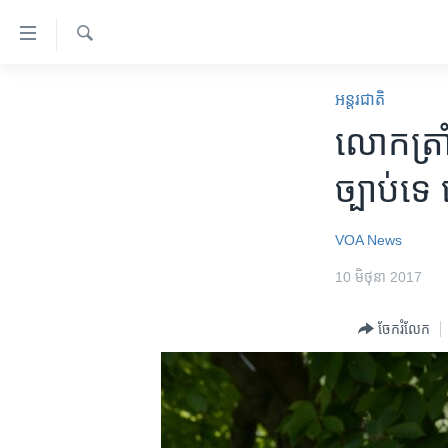
ភ្ជាប់​
ទៅ​
គេហទំព័រ​
ស្វែង​
កម្ពុជា
រក
អន្តរជាតិ
ទាក់ទង
អន្តរជាតិ
លោក​​ត្រ
រំលង​
និង​
អាមេរិក
ច្បាប់ទេ
ចូល​
ចិន
ទៅ​​
ទំព័រ​
ហេឡូវីអូអេ
VOA News
ព័ត៌មាន​​
កម្ពុជាច្នៃប្រតិដ្ឋ
10 មិថុនា 2017
តែ​
ម្តង
ព្រឹត្តិការណ៍ព័ត៌មាន
ចែករំលែក
រំលង​
ទូរទស្សន៍ / វីដេអូ​
និង​
ចូល​
វិទ្យុ / ផតខាសថ៍
ទៅ​
កម្មវិធីទាំងអស់
ទំព័រ​