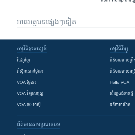
លោក Trump បាន​ថ្លែង​សុ
អានអត្ថបទផ្សេងៗទៀត
កម្មវិធី​ទូរទស្សន៍
កម្មវិធី​វិទ្យុ
វីដេអូ​ខ្មែរ
ព័ត៌មាន​ពេល​ព្រឹ
វ៉ាស៊ីនតោន​ថ្ងៃ​នេះ
ព័ត៌មាន​​ពេល​រាត្រ
VOA ថ្ងៃនេះ
Hello VOA
VOA ​វិទ្យាសាស្ត្រ
សំឡេង​ជំនាន់​ថ្មី
VOA 60 អាស៊ី
វេទិកា​អាស៊ាន
ព័ត៌មាន​តាមប្រធានបទ​