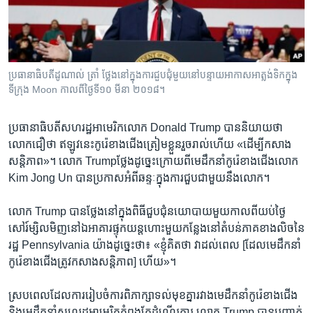
រចនា
សម្ព័ន្ធ​
Khmer English
រំលង​
និង​
បណ្តាញ​សង្គម
ចូល​
ប្រធានាធិបតី​ដូណាល់ ត្រាំ ថ្លែង​នៅ​ក្នុង​ការជួបជុំ​មួយ​នៅ​បន្ទាយ​អាកាសអាត្លង់ទិក​ក្នុង
ទៅ​
ទីក្រុង Moon កាលពីថ្ងៃទី១០ មីនា ២០១៨។
កាន់​
ទំព័រ​
ភាសា
ប្រធានាធិបតី​សហរដ្ឋ​អាមេរិក​លោក Donald Trump បាន​និយាយ​ថា
ស្វែង​
លោក​ជឿ​ថា ឥឡូវ​នេះ​កូរ៉េ​ខាង​ជើង​ត្រៀម​ខ្លួន​រួច​រាល់​ហើយ «ដើម្បី​កសាង​
រក
សន្តិភាព»។ លោក Trumpថ្លែង​ដូច្នេះ​ក្រោយ​ពី​មេដឹកនាំ​កូរ៉េ​ខាង​ជើង​លោក
Kim Jong Un បាន​ប្រកាស​អំពី​ឆន្ទៈ​ក្នុង​ការ​ជួប​ជាមួយ​នឹង​លោក។
លោក Trump បាន​ថ្លែង​នៅ​ក្នុង​ពិធី​ជួបជុំ​នយោបាយ​មួយ​កាល​ពី​យប់​ថ្ងៃ​
សៅរ៍​ម្សិលមិញ​នៅ​ឯ​អាគារ​ផ្ទុក​យន្តហោះ​មួយ​កន្លែង​នៅ​តំបន់​ភាគ​ខាង​លិច​នៃ​
រដ្ឋ Pennsylvania យ៉ាង​ដូច្នេះ​ថា៖ «ខ្ញុំ​គិត​ថា វា​ដល់​ពេល [ដែល​មេដឹកនាំ​
កូរ៉េ​ខាង​ជើង​ត្រូវ​កសាង​សន្តិភាព] ហើយ»។
ស្រប​ពេល​ដែល​ការ​រៀបចំ​ការ​ពិភាក្សា​ទល់​មុខ​គ្នា​រវាង​មេដឹកនាំ​កូរ៉េ​ខាង​ជើង
និង​មេដឹកនាំ​សហរដ្ឋ​អាមេរិក​កំពុងតែ​ដំណើរការ លោក Trump បាន​បញ្ជាក់​