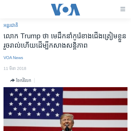
ភ្ជាប់​
ទៅ​
គេហទំព័រ​
អន្តរជាតិ
កម្ពុជា
ទាក់ទង
លោក Trump ថា មេដឹកនាំ​កូរ៉េ​ខាង​ជើង​ត្រៀម​ខ្លួន​
រំលង​
អន្តរជាតិ
រួចរាល់​ហើយ​ដើម្បី​កសាង​សន្តិភាព
និង​
អាមេរិក
ចូល​
VOA News
ទៅ​​
ចិន
ទំព័រ​
11 មីនា 2018
ហេឡូវីអូអេ
ព័ត៌មាន​​
ចែករំលែក
តែ​
កម្ពុជាច្នៃប្រតិដ្ឋ
ម្តង
ព្រឹត្តិការណ៍ព័ត៌មាន
រំលង​
និង​
ទូរទស្សន៍ / វីដេអូ​
ចូល​
វិទ្យុ / ផតខាសថ៍
ទៅ​
ទំព័រ​
កម្មវិធីទាំងអស់