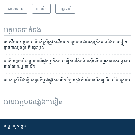
នយោបាយ
អាមេរិក​
អន្តរជាតិ
អត្ថបទ​ទាក់ទង
សេតវិមាន៖ ប្រធានា​ធិបតី​ត្រាំ​ត្រូវ​ការ​វិធានការ​ប្រកប​ដោយ​សុក្រឹត​ភាព​​និង​អាច​ផ្ទៀង
ផ្ទាត់​បាន​មុន​ជួប​គីម​ជុង​អ៊ុន
​​ការ​ភ័យ​ខ្លាច​ពី​ជម្លោះ​ពាណិជ្ជ​កម្ម​កើត​មាន​ឡើង​នៅ​តំបន់​អាស៊ី​លើ​បញ្ហា​ការ​យក​ពន្ធ​គយ​
របស់​សហរដ្ឋ​អាមេរិក​
លោក ត្រាំ​ នឹង​ធ្វើ​ទស្សនកិច្ច​ជា​ផ្លូវការ​លើក​ទីមួយ​ក្នុង​តំបន់​អាមេរិក​ឡាទីន​នៅ​ខែ​ក្រោយ​
អានអត្ថបទផ្សេងៗទៀត
បណ្តាញ​សង្គម