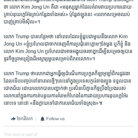
ថា លោក Kim Jong Un គឺ​ជា «មនុស្ស​ម្នាក់​ដែល​គំរាម​វាយ​ប្រហារ​ដោយ​
គ្រាប់​នុយក្លេអ៊ែរ​គ្រប់​កន្លែង​ទាំង​អស់» ប៉ុន្តែ​ឥឡូវ​នេះ «លោក​សម្រេច​ឈប់​
បាញ់​គ្រាប់​មីស៊ីល»។
លោក Trump បាន​បន្ថែម​ថា នៅ​ពេល​ដែល​ខ្ញុំ​ជួប​ជាមួយ​នឹង​លោក Kim
Jong Un «ខ្ញុំ​ប្រហែល​ជា​ចាកចេញ​ពី​ការ​ប្រជុំ​នោះ​ភ្លាមៗ​តែ​ម្ដង ឬ​ក៏​ខ្ញុំ និង​
លោក Kim Jong Un ប្រហែល​ជា​អាច​អង្គុយ​ចរចា​គ្នា​ដើម្បី​សម្រេច​ឲ្យ​បាន​
នូវ​កិច្ច​ព្រមព្រៀង​ដ៏​អស្ចារ្យ​មួយ​សម្រាប់​ពិភពលោក»។
លោក Trump ថា​លោក​ជា​អ្នក​ធ្វើ​ឲ្យ​ដំណើរការ​ប្រកួត​កីឡា​អូឡាំពិក​រដូវ​រងា​
ដែល​ទើប​បញ្ចប់​ទៅ​នា​ពេល​ថ្មីៗ​នេះ​នៅ​ក្នុង​ប្រទេស​កូរ៉េ​ខាង​ត្បូង ទទួល​បាន​
ជោគជ័យ ដោយ​លោក​បាន​បញ្ជាក់​ថា ប្រសិនបើ​គ្មាន​កិច្ច​ប្រឹងប្រែង​របស់​
លោក​នៅ​ក្នុង​ការ​កាត់​បន្ថយ​ការ​គំរាមកំហែង​នៃ​ការ​វាយ​ប្រហារ​នុយក្លេអ៊ែរ​
នោះ​ទេ នោះ​វា «នឹង​ក្លាយ​ទៅ​ជា​ការ​បរាជ័យ​ទាំង​ស្រុង»៕
ចែករំលែក
Follow us
This item is part of