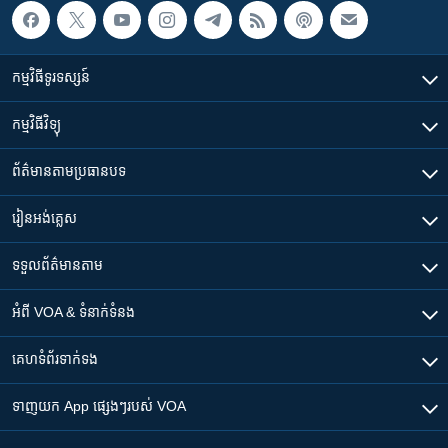
កម្មវិធី​ទូរទស្សន៍
កម្មវិធី​វិទ្យុ
ព័ត៌មាន​តាមប្រធានបទ​
រៀន​​អង់គ្លេស
ទទួល​ព័ត៌មាន​តាម
អំពី​ VOA & ទំនាក់ទំនង
គេហទំព័រ​​ទាក់ទង
ទាញយក​ App ផ្សេងៗ​របស់​ VOA