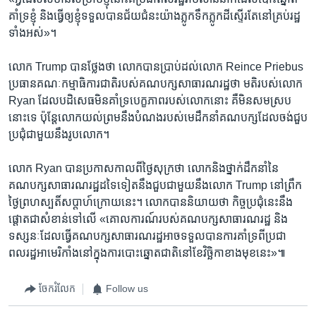
គាំទ្រ​ខ្ញុំ និង​ធ្វើ​ឲ្យ​ខ្ញុំ​ទទួល​បាន​ជ័យជំនះ​យ៉ាង​ភ្លូកទឹកភ្លូកដី​ស្ទើរ​តែ​នៅ​គ្រប់​រដ្ឋ​
ទាំងអស់»។​
លោក Trump បាន​ថ្លែង​ថា លោក​បាន​ប្រាប់​ដល់​លោក Reince Priebus
ប្រធាន​គណៈកម្មាធិការ​ជាតិ​របស់​គណបក្ស​សាធារណរដ្ឋ​ថា មតិ​របស់​លោក
Ryan ដែល​បដិសេធ​មិន​គាំទ្រ​បេក្ខភាព​របស់​លោក​នោះ គឺ​មិន​សមស្រប​
នោះ​ទេ ប៉ុន្តែ​លោក​យល់ព្រម​នឹង​បំណង​របស់​មេដឹកនាំ​គណបក្ស​ដែល​ចង់​ជួប​
ប្រជុំ​ជាមួយ​នឹង​រូប​លោក។ ​
លោក Ryan បាន​ប្រកាស​កាល​ពី​ថ្ងៃ​សុក្រ​ថា លោក​និងថ្នាក់​ដឹកនាំ​នៃ​
គណបក្ស​សាធារណរដ្ឋ​ដទៃទៀត​នឹង​ជួប​ជាមួយ​នឹង​លោក Trump នៅ​ព្រឹក​
ថ្ងៃ​ព្រហស្បតិ៍​សប្តាហ៍​ក្រោយនេះ។ លោក​បាន​និយាយ​ថា កិច្ចប្រជុំ​នេះ​នឹង​
ផ្តោត​ជា​សំខាន់​ទៅ​លើ​ «គោលការណ៍​របស់​គណបក្ស​សាធារណរដ្ឋ និង​
ទស្សនៈ​ដែលធ្វើ​គណបក្ស​សាធារណរដ្ឋ​អាច​ទទួល​បាន​ការគាំទ្រ​ពី​ប្រជា
ពលរដ្ឋ​អាមេរិកាំង​នៅ​ក្នុង​ការបោះឆ្នោត​ជាតិ​នៅ​ខែ​វិច្ឆិកា​ខាង​មុខ​នេះ»៕
ចែករំលែក
Follow us