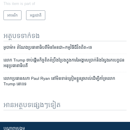
This item is part of
អាមេរិក​
អន្តរជាតិ
អត្ថបទ​ទាក់ទង
អូបាម៉ា៖ តំណែង​ប្រធានាធិបតី​មិន​មែន​ជា​«កម្មវិធី​ជីវិត​ពិត»​ទេ
លោក Trump ចាប់​ផ្តើម​កិច្ចខិតខំ​ប្រឹងប្រែង​ក្នុង​ការ​រៃអង្គាស​ប្រាក់​និង​ស្វែងរក​បេក្ខជន​
អនុ​ប្រធានាធិបតី
លោក​ប្រធាន​សភា Paul Ryan នៅ​មិន​ទាន់​ត្រៀម​ខ្លួន​រួច​រាល់​ដើម្បី​គាំទ្រ​លោក
Trump ​នោះ​ទេ
អានអត្ថបទផ្សេងៗទៀត
បណ្តាញ​សង្គម