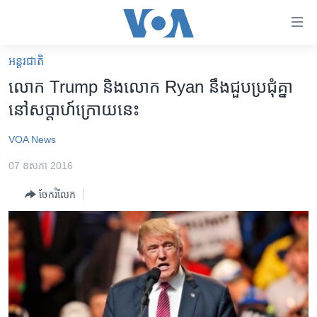
ភ្ជាប់​
ទៅ​
គេហទំព័រ​
អន្តរជាតិ
កម្ពុជា
ទាក់ទង
លោក Trump និង​លោក Ryan នឹង​ជួប​ប្រជុំ​គ្នា​
រំលង​
អន្តរជាតិ
នៅ​សប្តាហ៍​ក្រោយ​នេះ
និង​
អាមេរិក
ចូល​
VOA News
ទៅ​​
ចិន
ទំព័រ​
07 ឧសភា 2016
ហេឡូវីអូអេ
ព័ត៌មាន​​
ចែករំលែក
តែ​
កម្ពុជាច្នៃប្រតិដ្ឋ
ម្តង
ព្រឹត្តិការណ៍ព័ត៌មាន
រំលង​
និង​
ទូរទស្សន៍ / វីដេអូ​
ចូល​
វិទ្យុ / ផតខាសថ៍
ទៅ​
ទំព័រ​
កម្មវិធីទាំងអស់