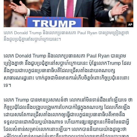
រចនា
សម្ព័ន្ធ​
Khmer English
រំលង​
និង​
បណ្តាញ​សង្គម
ចូល​
លោក Donald Trump និង​លោក​ប្រធាន​សភា Paul Ryan បាន​ព្រមព្រៀង​គ្នា​ថា​
ទៅ​
នឹង​ជួបប្រជុំ​គ្នា​នៅ​សប្តាហ៍​ក្រោយ​នេះ។
កាន់​
ទំព័រ​
ភាសា
លោក Donald Trump និង​លោក​ប្រធាន​សភា Paul Ryan បាន​ព្រម
ស្វែង​
ព្រៀង​គ្នា​ថា​ នឹង​ជួបប្រជុំ​គ្នា​នៅ​សប្តាហ៍​ក្រោយ​នេះ ប៉ុន្តែ​លោកTrump ​ដែល
រក
នឹង​ក្លាយ​ជា​បេក្ខជន​ប្រធានាធិបតី​ដែល​ជ្រើសតាំង​ដោយ​គណបក្ស​
សាធារណរដ្ឋ​នោះ​ ហាក់​ដូច​ជា​មិន​មាន​ការរំភើប​ចិត្ត​ចំពោះកិច្ចប្រជុំ​នេះ​នោះ​
ទេ។
លោក Trump ​បាន​មាន​ប្រសាសន៍​ថា លោកនៅ​មិន​ទាន់​ដឹង​នៅ​ឡើយ​ទេ ថា​
កិច្ចប្រជុំ​ដែល​នឹង​បង្រួបបង្រួម​ការបែកបាក់​ផ្ទៃ​ក្នុង​គណបក្ស​ ដែល​កើតឡើង​
ដោយសារ​តែ​ការជ្រើសតាំង​លោក​ឲ្យ​ធ្វើ​ជា​បេក្ខជន​ប្រធានាធិបតី​អាច​នឹង​
ទទួល​បាន​ជោគជ័យ​ឬ​យ៉ាង​ណា​ទេ ហើយ​ការផ្សះផ្សា​គ្នា​នេះក៏មិនមែន​ជា​អ្វី​
ដែល​សំខាន់​សម្រាប់​លោក​នោះ​ឡើយ។ លោក​បាន​និយាយ​យ៉ាង​ដូច្នេះ​ថា
«អ្វីដែល​សំខាន់​សម្រាប់​ខ្ញុំ​នោះ​គឺ​ប្រជាពលរដ្ឋ​រាប់​លាន​នាក់​ដែល​បោះឆ្នោត​