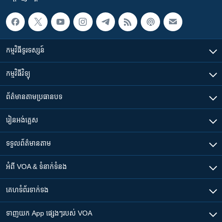
កម្មវិធី​ទូរទស្សន៍
កម្មវិធី​វិទ្យុ
ព័ត៌មាន​តាមប្រធានបទ​
រៀន​​អង់គ្លេស
ទទួល​ព័ត៌មាន​តាម
អំពី​ VOA & ទំនាក់ទំនង
គេហទំព័រ​​ទាក់ទង
ទាញយក​ App ផ្សេងៗ​របស់​ VOA