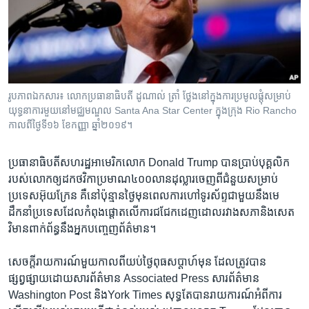
រចនា
សម្ព័ន្ធ​
Khmer English
រំលង​
និង​
បណ្តាញ​សង្គម
ចូល​
ទៅ​
រូបភាព​ឯកសារ៖ លោក​ប្រធានាធិបតី ដូណាល់ ត្រាំ ថ្លែង​នៅ​ក្នុង​ការ​ប្រមូលផ្តុំ​សម្រាប់​
កាន់​
យុទ្ធនាការ​មួយ​នៅ​មជ្ឈមណ្ឌល Santa Ana Star Center ក្នុង​ក្រុង Rio Rancho
ទំព័រ​
កាលពី​ថ្ងៃទី១៦ ខែកញ្ញា ឆ្នាំ២០១៩។
ភាសា
ស្វែង​
រក
ប្រធានាធិបតី​សហរដ្ឋអាមេរិក​លោក Donald Trump បាន​ប្រាប់​បុគ្គលិក​
របស់​លោក​ឲ្យ​ដក​ថវិកា​ប្រមាណ​៤០០លានដុល្លារ​ចេញ​ពី​ជំនួយ​សម្រាប់​
ប្រទេសអ៊ុយក្រែន​ គឺ​នៅ​ប៉ុន្មាន​ថ្ងៃ​មុន​ពេល​ការ​ហៅ​ទូរស័ព្ទ​ជាមួយ​នឹង​មេ
ដឹកនាំ​ប្រទេស​ដែល​កំពុង​ផ្តោត​លើ​ការជជែក​ដេញដោល​រវាង​សភា​និង​សេត
វិមាន​ពាក់ព័ន្ធ​នឹង​អ្នក​បញ្ចេញ​ព័ត៌មាន។
សេចក្តីរាយការណ៍​មួយ​កាល​ពី​យប់​ថ្ងៃពុធ​សប្តាហ៍​មុន​ ដែល​ត្រូវ​បាន​
ផ្សព្វផ្សាយ​ដោយ​សារព័ត៌មាន Associated Press សារព័ត៌មាន
Washington Post និងYork Times សុទ្ធ​តែ​បាន​រាយការណ៍​អំពី​ការ​