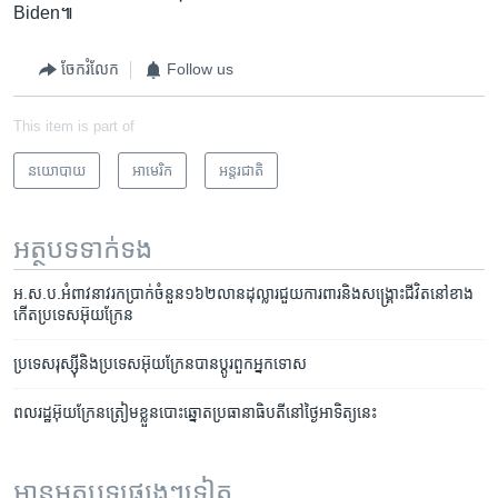
Biden៕
ចែករំលែក
Follow us
This item is part of
នយោបាយ
អាមេរិក​
អន្តរជាតិ
អត្ថបទ​ទាក់ទង
អ.ស.ប.​អំពាវនាវ​រក​ប្រាក់​ចំនួន​១៦២​លាន​ដុល្លារ​ជួយ​ការពារ​និង​​សង្រ្គោះ​ជីវិត​នៅ​ខាង​
កើត​ប្រទេស​អ៊ុយក្រែន
ប្រទេស​រុស្ស៊ី​និង​ប្រទេស​អ៊ុយក្រែន​បាន​ប្តូរ​ពួក​អ្នកទោស
ពលរដ្ឋ​អ៊ុយក្រែន​ត្រៀម​ខ្លួន​បោះ​ឆ្នោត​ប្រធានាធិបតី​​នៅ​ថ្ងៃ​អាទិត្យ​នេះ​
អានអត្ថបទផ្សេងៗទៀត