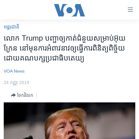
ភ្ជាប់​
ទៅ​
គេហទំព័រ​
អន្តរជាតិ
កម្ពុជា
ទាក់ទង
លោក Trump បញ្ជា​ឲ្យ​កាត់​ជំនួយ​សម្រាប់​អ៊ុយ
រំលង​
អន្តរជាតិ
ក្រែន​ នៅ​មុន​ការ​អំពាវនាវ​ឲ្យ​ធ្វើ​ការ​ពិនិត្យ​ពិច្ច័យ​
និង​
អាមេរិក
ដោយ​គណបក្ស​ប្រជាធិបតេយ្យ
ចូល​
ទៅ​​
ចិន
VOA News
ទំព័រ​
ហេឡូវីអូអេ
ព័ត៌មាន​​
24 កញ្ញា 2019
តែ​
កម្ពុជាច្នៃប្រតិដ្ឋ
ម្តង
ចែករំលែក
ព្រឹត្តិការណ៍ព័ត៌មាន
រំលង​
និង​
ទូរទស្សន៍ / វីដេអូ​
ចូល​
វិទ្យុ / ផតខាសថ៍
ទៅ​
ទំព័រ​
កម្មវិធីទាំងអស់