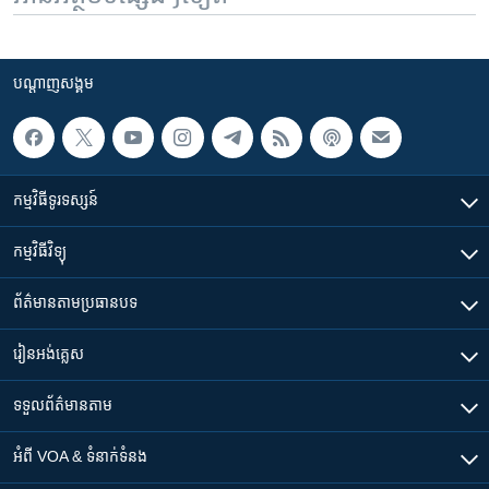
បណ្តាញ​សង្គម
កម្មវិធី​ទូរទស្សន៍
កម្មវិធី​វិទ្យុ
ព័ត៌មាន​តាមប្រធានបទ​
រៀន​​អង់គ្លេស
ទទួល​ព័ត៌មាន​តាម
អំពី​ VOA & ទំនាក់ទំនង