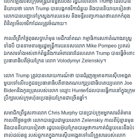
លើកឡើង​របស់​ក្រុមមន្រ្តី​ជាន់ខ្ពស់​របស់ រដ្ឋបាល​លោក Trump ដែល​បាន​
និយាយ​ថា​ លោក Trump បាន​បង្កក​ថវិកា​ជំនួយ​ និង​បាន​និយាយ​ទៀត​ថា​
លោក​បាន​បញ្ជា​ទៅ​ក្រសួង​ការបរទេស​ និង​មន្ទីរបញ្ចកោណ​ថា​លោក​កំពុង​
ពិនិត្យមើល​ថវិកា​ដែល​ត្រូវ​ចំណាយ។
កាល​ពី​ព្រឹក​ថ្ងៃពុធ​សប្តាហ៍​មុន​ មេដឹកនាំ​គណៈកម្មាធិការ​សភា​តំណាងរាស្រ្ត​
ទាំង​បី​ បាន​ទាមទារ​ឲ្យ​រដ្ឋមន្រ្តី​ការបរទេស​លោក Mike Pompeo ប្រគល់​
ឯកសារ​ទាំងអស់​ពាក់ព័ន្ធ​នឹង​ការអំពាវនាវ​ដែល​លោក Trump បាន​ធ្វើ​ចំពោះ​
ប្រធានាធិបតី​អ៊ុយក្រែន លោក Volodymyr Zelenskiy។
លោក Trump ត្រូវ​បាន​គេ​រាយការណ៍​ថា​ បាន​ជំរុញ​ឲ្យ​មាន​ការស៊ើបអង្កេត​
មួយ​ទៅលើ​បេក្ខជន​ប្រធានាធិបតី​ខាង​គណបក្ស​ប្រជាធិបតេយ្យ​លោក Joe
Bidenនិង​កូន​ប្រុស​របស់​លោក ឈ្មោះ Hunterដែល​បាន​ធ្វើការ​នៅក្នុង​ក្រុម
ប្រឹក្សា​របស់​ក្រុមហ៊ុនប្រេង​អ៊ុយក្រែន​ជា​ច្រើន​ឆ្នាំ។
សមាជិក​ព្រឹទ្ធសភា​លោក Chris Murphy បាន​ប្រាប់​ក្រុម​អ្នកសារព័ត៌មាន​
កាល​ពី​ថ្ងៃ​ចន្ទ​ថា​ លោក​បាន​ជួប​ជាមួយ​លោក Zelenskiy កាល​ពី​ប៉ុន្មាន​មុន​
និង​បាន​និយាយ​ទៀត​ថា រដ្ឋបាល​អ៊ុយក្រែន​បារម្ភ​ថា​ការកាត់​ជំនួយ​នេះ​នឹង​ប៉ះ
ពាល់​ដល់​ឆន្ទៈ​របស់​ពួកគេ​ក្នុង​ការ​ស៊ើបអង្កេត​ទៅលើគ្រួសារ​របស់​លោក