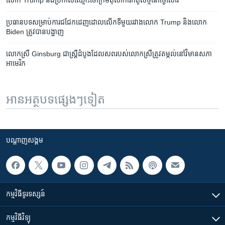
ប្រធានបទ​សម្រាប់​ការ​ជជែក​ដេញដោល​លើក​ទី​មួយ​រវាង​លោក Trump និង​លោក
Biden ត្រូវ​បាន​បង្ហាញ
លោកស្រី Ginsburg​ ជា​ស្រ្តី​ដំបូង​ដែល​សព​របស់​លោកស្រី​​​ត្រូវ​តម្កល់​​​នៅ​វិមាន​សភា​
អាមេរិក
អានអត្ថបទផ្សេងៗទៀត
បណ្តាញ​សង្គម
កម្មវិធី​ទូរទស្សន៍
កម្មវិធី​វិទ្យុ