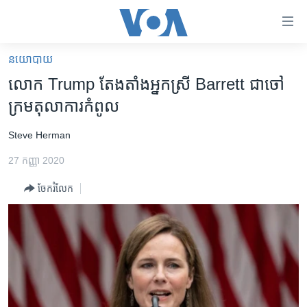
ភ្ជាប់​
ទៅ​
គេហទំព័រ​
នយោបាយ
កម្ពុជា
ទាក់ទង
លោក Trump តែងតាំង​អ្នកស្រី Barrett ជា​ចៅ
រំលង​
អន្តរជាតិ
ក្រម​តុលាការ​កំពូល
និង​
អាមេរិក
ចូល​
Steve Herman
ទៅ​​
ចិន
ទំព័រ​
27 កញ្ញា 2020
ហេឡូវីអូអេ
ព័ត៌មាន​​
ចែករំលែក
តែ​
កម្ពុជាច្នៃប្រតិដ្ឋ
ម្តង
ព្រឹត្តិការណ៍ព័ត៌មាន
រំលង​
និង​
ទូរទស្សន៍ / វីដេអូ​
ចូល​
វិទ្យុ / ផតខាសថ៍
ទៅ​
ទំព័រ​
កម្មវិធីទាំងអស់