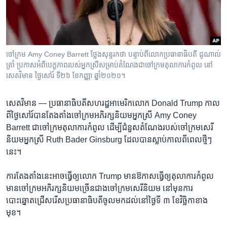
រចនា
សម្ព័ន្ធ​
Khmer English
រំលង​
និង​
បណ្តាញ​សង្គម
ចូល​
ចៅក្រម Amy Coney Barrett ថ្លែង​សុន្ទរកថា បន្ទាប់​ពី​លោក​ប្រធានាធិបតី ដូណាល់
ទៅ​
ត្រាំ ប្រកាស​អំពី​បេក្ខភាព​របស់​អ្នកស្រី​សម្រាប់​តំណែង​ជា​ចៅក្រម​តុលាការ​កំពូល​ នៅ​
កាន់​
សេតវិមាន ថ្ងៃសៅរ៍ ទី២៦ ខែកញ្ញា ឆ្នាំ២០២០។
ទំព័រ​
ភាសា
ស្វែង​
សេតវិមាន —
ប្រធានាធិបតី​សហរដ្ឋ​អាមេរិក​លោក Donald Trump កាល​
រក
ពី​ថ្ងៃ​សៅរ៍​បាន​តែងតាំង​ចៅក្រម​អភិរក្ស​និយម​អ្នកស្រី Amy Coney
Barrett ជា​ចៅក្រម​តុលាការ​កំពូល ដើម្បី​ជំនួស​តំណែង​របស់​ចៅក្រម​សេរី​
និយម​អ្នកស្រី Ruth Bader Ginsburg ដែល​បាន​ស្លាប់​កាល​ពី​ពេល​ថ្មីៗ​
នេះ។
ការ​តែងតាំង​នេះ​អាច​ធ្វើ​ឲ្យ​លោក Trump មាន​ឱកាស​ធ្វើ​ឲ្យ​តុលាការ​កំពូល​
មាន​ចៅក្រម​អភិរក្ស​និយម​ច្រើន​ជាង​ចៅក្រម​សេរី​និយម នៅ​មុន​ការ​
បោះឆ្នោត​ជ្រើសរើស​ប្រធានាធិបតី​ចូល​មក​ដល់​នៅ​ថ្ងៃ​ទី ៣ ខែ​វិច្ឆិកា​ខាង​
មុខ។