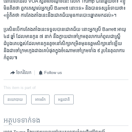
នៅ​ពេល​ដែល VOA សួរ​អំពី​ចំណុច​នេះ លោក Trump បាន​ឆ្លើយ​ថា៖ «ខ្ញុំ​
មិន​គិត​ថា ពួកគេ​ស្គាល់​អ្នកស្រី Barrett នោះ​ទេ» និង​បាន​ទស្សន៍ទាយ​ថា៖
«ខ្ញុំ​គិត​ថា ការ​តែងតាំង​នេះ​នឹង​ជោគជ័យ​មុន​ការ​បោះឆ្នោត​មក​ដល់»។
ប្រសិនបើ​ការ​តែងតាំង​នេះ​ទទួល​បាន​ជោគជ័យ នោះ​អ្នកស្រី Barrett អាយុ
៤៨ ឆ្នាំ ដែល​មាន​កូន ៧ នាក់ នឹង​ក្លាយ​ជា​ចៅក្រម​តុលាការ​កំពូល​ជា​ស្ត្រី​
ដំបូង​គេ​បង្អស់​ដែល​មាន​កូន​តូច​នៅ​សិក្សា​កម្រិត​មុន​ឧត្តមសិក្សានៅ​ឡើយ
និង​ជា​ចៅក្រម​ក្មេង​ជាង​គេ​បំផុត​ក្នុង​ចំណោម​ចៅក្រម​ទាំង ៩ រូប​នៃ​តុលាការ​
កំពូល៕
ចែករំលែក
Follow us
This item is part of
នយោបាយ
អាមេរិក​
អន្តរជាតិ
អត្ថបទ​ទាក់ទង
លោក Trump នឹង​ប្រកាស​ឈ្មោះ​ចៅក្រម​តុលាការ​កំពូល​ថ្មី​នៅ​ថ្ងៃ​សៅរ៍