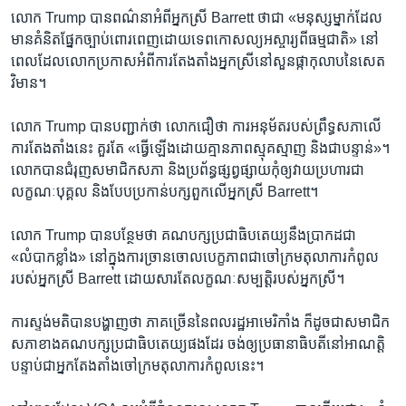
លោក Trump បាន​ពណ៌នា​អំពី​អ្នកស្រី Barrett ថា​ជា «មនុស្ស​ម្នាក់​ដែល​
មាន​គំនិត​ផ្នែក​ច្បាប់​ពោរពេញ​ដោយ​ទេពកោសល្យ​អស្ចារ្យ​ពី​ធម្មជាតិ» នៅ​
ពេល​ដែល​លោក​ប្រកាស​អំពី​ការ​តែងតាំង​អ្នកស្រី​នៅ​សួន​ផ្កា​កុលាប​នៃ​សេត
វិមាន។
លោក Trump បាន​បញ្ជាក់​ថា លោក​ជឿ​ថា ការ​អនុម័ត​របស់​ព្រឹទ្ធសភា​លើ​
ការ​តែងតាំង​នេះ គួរតែ «ធ្វើ​ឡើង​ដោយ​គ្មាន​ភាព​ស្មុគស្មាញ និង​ជា​បន្ទាន់»។
លោក​បាន​ជំរុញ​សមាជិក​សភា និង​ប្រព័ន្ធ​ផ្សព្វផ្សាយ​កុំ​ឲ្យ​វាយ​ប្រហារ​ជា​
លក្ខណៈ​បុគ្គល និង​បែប​ប្រកាន់​បក្ស​ពួក​លើ​អ្នកស្រី Barrett។
លោក Trump បាន​បន្ថែម​ថា គណបក្ស​ប្រជាធិបតេយ្យ​នឹង​ប្រាកដ​ជា
«លំបាក​ខ្លាំង» នៅ​ក្នុង​ការ​ច្រានចោល​បេក្ខភាព​ជា​ចៅក្រម​តុលាការ​កំពូល​
របស់​អ្នកស្រី Barrett ដោយសារតែ​លក្ខណៈ​សម្បត្តិ​របស់​អ្នកស្រី។
ការ​ស្ទង់​មតិ​បាន​បង្ហាញ​ថា ភាគច្រើន​នៃ​ពលរដ្ឋ​អាមេរិកាំង ក៏ដូចជា​សមាជិក​
សភា​ខាង​គណបក្ស​ប្រជាធិបតេយ្យ​ផង​ដែរ ចង់​ឲ្យ​ប្រធានាធិបតី​នៅ​អាណត្តិ​
បន្ទាប់​ជា​អ្នក​តែងតាំង​ចៅក្រម​តុលាការ​កំពូល​នេះ។