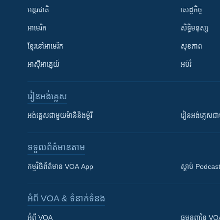
អន្តរជាតិ
សេដ្ឋកិច្ច
អាមេរិក
សិទ្ធិមនុស្ស
ខ្មែរ​នៅអាមេរិក
សុខភាព
អាស៊ីអាគ្នេយ៍
អប់រំ
រៀន​​អង់គ្លេស
អង់គ្លេស​ជាមួយ​ម៉ានី​និង​ម៉ូរី
រៀន​​​​​​អង់គ្លេ
ទទួល​ព័ត៌មាន​តាម
កម្មវិធី​ព័ត៌មាន VOA App
ស្តាប់ Podcas
អំពី​ VOA & ទំនាក់ទំនង
អំពី​ VOA
ធម្មនុញ្ញ​នៃ V