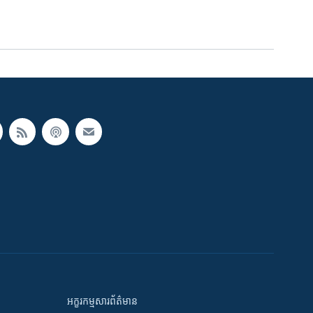
អក្ខរកម្មសារព័ត៌មាន