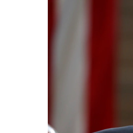
រចនា
សម្ព័ន្ធ​
រំលង​
និង​
ចូល​
ទៅ​
កាន់​
ទំព័រ​
ស្វែង​
រក