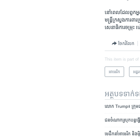
នៅ​ពេល​ដែលពួក​អ្នក​យ
មន្ត្រី​ក្រសួង​ការព
សេនាធិការ​ចម្រុះ ហើ
ចែករំលែក
This item is part of
អាមេរិក​
អន្ត
អត្ថបទ​ទាក់
លោក Trump៖ ក្រុម​ជនច
​ជន​ចំណាក​ស្រុក​បន្ត​ធ្វើ
មេដឹកនាំ​អាមេរិក​ និង​ម