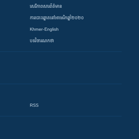
សេរីភាពសារព័ត៌មាន
ការបោះឆ្នោតនៅអាមេរិកឆ្នាំ២០២០
Khmer-English
បទវិចារណកថា
RSS