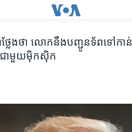
​ថ្លែង​ថា​ លោក​នឹង​បញ្ជូន​ទ័ព​ទៅ​កាន់​
ាមួយ​​ម៉ិកស៊ិក