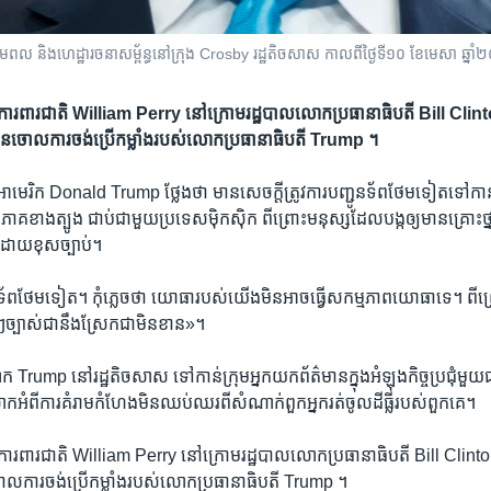
ពល និងហេដ្ឋារចនាសម្ព័ន្ធនៅក្រុង Crosby រដ្ឋតិចសាស កាលពីថ្ងៃទី១០ ខែមេសា​ ឆ្ន
ក្រសួង​ការពារ​ជាតិ​ William Perry ​នៅ​ក្រោម​រដ្ឋ​បាល​លោក​ប្រធា​នាធិបតី Bill Clin
ន​ចោល​ការ​ចង់​ប្រើ​កម្លាំង​​របស់​លោក​ប្រធានាធិបតី Trump ។
មេរិក Donald Trump ថ្លែង​ថា​ មាន​សេចក្តី​ត្រូវការ​បញ្ជូន​ទ័ព​ថែម​ទៀត​ទៅ​កាន
​ខាង​ត្បូង​ ជាប់​ជាមួយ​ប្រទេស​ម៉ិកស៊ិក ពី​ព្រោះ​មនុស្ស​ដែល​បង្ក​ឲ្យ​មាន​គ្រោះ​ថ្នា
ដោយ​ខុ​ស​ច្បាប់។
ញ្ជូន​ទ័ព​ថែម​ទៀត។ ​កុំ​ភ្លេច​ថា ​យោ​ធា​របស់​យើង​មិន​អាច​ធ្វើ​សកម្មភាព​យោធា​ទេ។ ពី​ព
ម្នាក់​ៗ​ច្បាស់​ជា​នឹង​ស្រែកជា​មិន​ខាន‍»។
​ Trump ​នៅ​រដ្ឋ​តិច​សាស ទៅ​កាន់​ក្រុម​អ្នក​យក​ព័ត៌មាន​ក្នុង​អំឡុងកិច្ច​ប្រជុំ​មួយជ
ោក​អំពីការគំរាម​កំហែង​មិន​ឈប់​ឈរ​ពី​សំណាក់​ពួក​អ្នក​រត់​ចូល​ដី​ធ្លី​របស់​ពួក​គេ។
្រសួង​ការពារ​ជាតិ​ William Perry ​នៅ​ក្រោម​រដ្ឋ​បាល​លោក​ប្រធា​នាធិបតី Bill Clint
ល​ការ​ចង់​ប្រើ​កម្លាំងរបស់​លោក​ប្រធានាធិបតី Trump ។