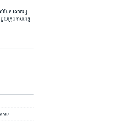
ទល់​ដែន លោក​រដ្ឋ​
ាមួយក្រុម​នាយ​អគ្គ​
រក​កោន​