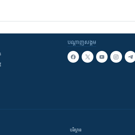
បណ្តាញ​សង្គម
ក
ី
បរិស្ថាន