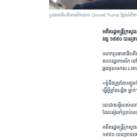
ប្រធានាធិបតីអាមេរិកលោក Donald Trump ថ្លែងអំពីថាម
​អតីត​រដ្ឋ​មន្ត្រី​
វត្ស ១៩៩០ បាន​ច្រា
លោក​ប្រធានាធិបតី​អា
សហរដ្ឋអាមេរិក នៅ​ភាគ
ឆ្លង​ចូល​មក​ស.រ.អា​
«ខ្ញុំ​នឹង​ត្រូវ​តែ​ប
ធ្វើ​អ្វី​ខ្លាំង​បន្តិច 
នេះ​ជា​សម្តី​របស់​លោក
ដែលរអ៊ូរទាំ​ប្រាប់​ល
​អតីត​រដ្ឋ​មន្ត្រី​ក
១៩៩០ បាន​ច្រាន​ចោ