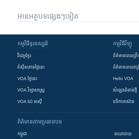
អានអត្ថបទផ្សេងៗទៀត
កម្មវិធី​ទូរទស្សន៍
កម្មវិធី​វិទ្យុ
វីដេអូ​ខ្មែរ
ព័ត៌មាន​ពេល​ព្រឹ
វ៉ាស៊ីនតោន​ថ្ងៃ​នេះ
ព័ត៌មាន​​ពេល​រាត្រ
VOA ថ្ងៃនេះ
Hello VOA
VOA ​វិទ្យាសាស្ត្រ
សំឡេង​ជំនាន់​ថ្មី
VOA 60 អាស៊ី
វេទិកា​អាស៊ាន
ព័ត៌មាន​តាមប្រធានបទ​
កម្ពុជា
នយោបាយ