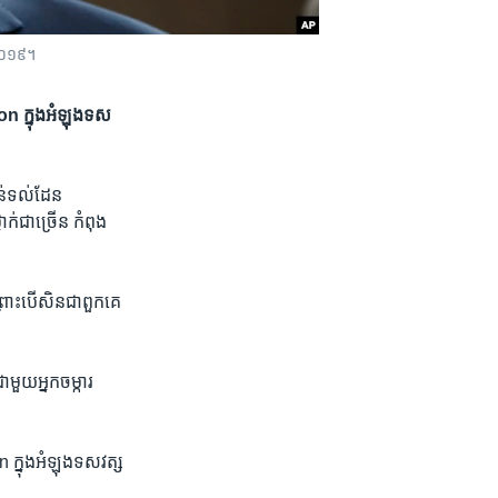
ាំ២០១៩។
ton ក្នុង​អំឡុង​ទស
់​ទល់​ដែន​
ក់​ជា​ច្រើន កំពុង​
្រោះ​បើ​សិន​ជា​ពួកគេ​
ាមួយ​អ្នកចម្ការ ​
on ក្នុង​អំឡុង​ទសវត្ស