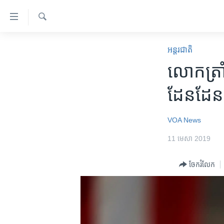
ភ្ជាប់​
ទៅ​
គេហទំព័រ​
ស្វែង​
កម្ពុជា
រក
អន្តរជាតិ
ទាក់ទង
អន្តរជាតិ
លោក​ត្រាំ
រំលង​
និង​
អាមេរិក
ដែនដែនជ
ចូល​
ចិន
ទៅ​​
ទំព័រ​
ហេឡូវីអូអេ
VOA News
ព័ត៌មាន​​
កម្ពុជាច្នៃប្រតិដ្ឋ
11 មេសា 2019
តែ​
ម្តង
ព្រឹត្តិការណ៍ព័ត៌មាន
ចែករំលែក
រំលង​
ទូរទស្សន៍ / វីដេអូ​
និង​
ចូល​
វិទ្យុ / ផតខាសថ៍
ទៅ​
កម្មវិធីទាំងអស់
ទំព័រ​