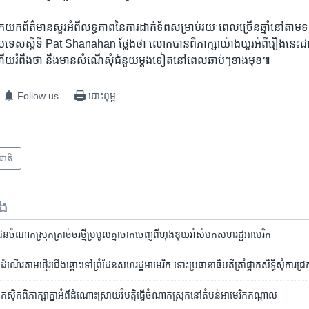
ក​ព័ត៌មា​ន​សួរ​អំពី​លទ្ធភាព​នៃ​ការ​ដាក់​ទ័ព​សម្រាប់​រយៈ​ពេល​ច្រើន​ឆ្នាំ​នៅ​តាម​
ារ​ប្រទេស​ស្តី​ទី Pat Shanahan ថ្លែង​ថា លោក​បាន​ពិភាក្សា​យ៉ាង​យូរអំពី​រឿង​នេះ​ជ
យ​រំពឹង​ថា​ នឹង​មាន​សំណើ​សុំ​ជំនួយ​ម្តង​ទៀត​នៅ​ពេល​ឆាប់​ៗ​ខាង​មុខ៕
Follow us
បោះពុម្ព
រជាតិ
ទង
ំណាក​ស្រុកត្រាច់ចរថ្មី​ប្រមូល​គ្នា​ចាកចេញ​ពី​ហុងឌុយរ៉ាស់​មក​សហរដ្ឋអាមេរិក
​ដំណើរ​តាម​ថ្មើរ​ជើង​ឆ្ពោះ​ទៅ​ព្រំ​ដែន​សហរដ្ឋ​អាមេរិក ​ទោះប្រធានា​ធិបតី​ត្រាំ​ផ្អាក​សិទ្ធិ​សុំការ​ជ្
៉ិកស៊ិក​ពិភាក្សា​គ្នា​អំពី​ដំណោះស្រាយ​វិបត្តិធ្វើ​ចំណាកស្រុក​នៅ​តំបន់​អាមេរិក​កណ្តាល