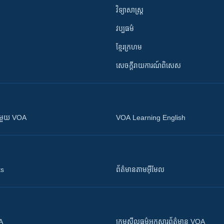
វិទ្យាសាស្រ្ត
វប្បធម៌
ខ្មែរក្រហម
សេចក្តីរាយការណ៍ពិសេស
ស​​ជាមួយ VOA
VOA Learning English
ts
ព័ត៌មាន​តាម​អ៊ីមែល
OA
ក្រម​​​សីលធម៌​​​អ្នក​​​សារព័ត៌មាន VOA