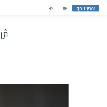
ផ្សាយផ្ទាល់
ព្រំ