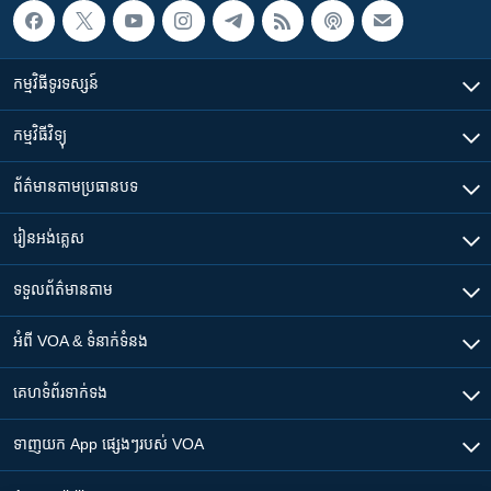
កម្មវិធី​ទូរទស្សន៍
កម្មវិធី​វិទ្យុ
ព័ត៌មាន​តាមប្រធានបទ​
រៀន​​អង់គ្លេស
ទទួល​ព័ត៌មាន​តាម
អំពី​ VOA & ទំនាក់ទំនង
គេហទំព័រ​​ទាក់ទង
ទាញយក​ App ផ្សេងៗ​របស់​ VOA