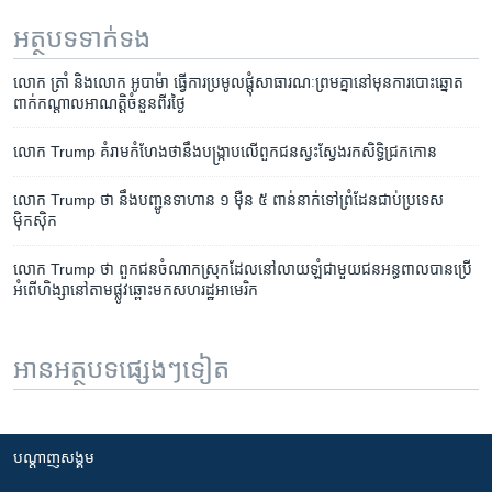
អត្ថបទ​ទាក់ទង
លោក ត្រាំ និង​លោក អូបាម៉ា ធ្វើ​ការ​ប្រមូល​ផ្តុំ​សាធារណៈ​ព្រម​គ្នា​នៅមុ​ន​ការ​បោះឆ្នោត​
ពាក់កណ្តាល​អាណត្តិ​ចំនួន​ពីរ​ថ្ងៃ
លោក Trump គំរាម​កំហែង​ថា​នឹង​បង្ក្រាប​លើ​ពួក​ជន​ស្វះស្វែង​រក​សិទ្ធិ​ជ្រកកោន
លោក Trump ថា នឹង​បញ្ជូន​ទាហាន ១ ម៉ឺន ៥ ពាន់​នាក់​ទៅ​ព្រំដែន​ជាប់​ប្រទេស​
ម៉ិកស៊ិក
លោក Trump ​ថា ​ពួកជនចំណាកស្រុក​ដែល​នៅ​លាយឡំ​ជាមួយ​ជនអន្ធពាល​បាន​ប្រើ
អំពើ​ហិង្សា​នៅ​តាម​ផ្លូវ​ឆ្ពោះ​មក​សហរដ្ឋអាមេរិក
អានអត្ថបទផ្សេងៗទៀត
បណ្តាញ​សង្គម