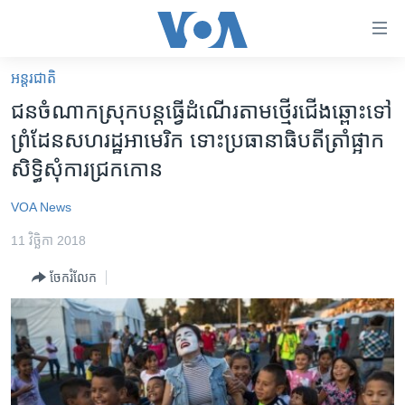
ភ្ជាប់​
ទៅ​
គេហទំព័រ​
អន្តរជាតិ
កម្ពុជា
ទាក់ទង
​ជន​ចំណាក​ស្រុក​បន្ត​ធ្វើ​ដំណើរ​តាម​ថ្មើរ​ជើង​ឆ្ពោះ​ទៅ​
រំលង​
អន្តរជាតិ
ព្រំ​ដែន​សហរដ្ឋ​អាមេរិក ​ទោះប្រធានា​ធិបតី​ត្រាំ​ផ្អាក​
និង​
អាមេរិក
សិទ្ធិ​សុំការ​ជ្រក​កោន​
ចូល​
ទៅ​​
ចិន
VOA News
ទំព័រ​
ហេឡូវីអូអេ
ព័ត៌មាន​​
11 វិច្ឆិកា 2018
តែ​
កម្ពុជាច្នៃប្រតិដ្ឋ
ម្តង
ចែករំលែក
ព្រឹត្តិការណ៍ព័ត៌មាន
រំលង​
និង​
ទូរទស្សន៍ / វីដេអូ​
ចូល​
វិទ្យុ / ផតខាសថ៍
ទៅ​
ទំព័រ​
កម្មវិធីទាំងអស់