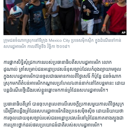
រចនា
សម្ព័ន្ធ​
Khmer English
រំលង​
និង​
បណ្តាញ​សង្គម
ចូល​
ទៅ​
ក្រុមជន​ចំណាក​ស្រុក​នៅ​ទីក្រុង​ Mexico City​ ប្រទេស​ម៉ិកស៊ិក ក្នុង​ដំណើរ​ទៅ​កាន់​
កាន់​
សហរដ្ឋ​អាមេរិក​ កាល​ពី​ថ្ងៃ​ទី​៦ វិច្ឆិកា ២០១៨។
ទំព័រ​
ភាសា
ស្វែង​
ការ​ផ្អាក​សិទ្ធិ​សុំ​ជ្រក​កោន​របស់​ប្រធានា​ធិបតី​សហរដ្ឋ​អាមេរិក ​លោក ​
រក
ដូណាល់ ​ត្រាំ​សម្រាប់​ជន​អន្តោប្រវេសន៍​ខុស​ច្បាប់​ដែល​កំពុង​ព្យាយាម​ចូល​
ក្នុង​សហរដ្ឋ​អាមេរិកបាន​ចូល​ជាធរមាន​កាល​ពី​ថ្ងៃ​សៅរ៍ ក៏ប៉ុន្តែ ​ជន​ចំណាក​
ស្រុក​មក​ពី​តំបន់​អាមេរិក​កណ្តាល​ប្រហែល​៤​ពាន់​នាក់​នៅ​តែ​បន្ត​មានះ ដោយ
បន្ត​ដំណើរ​ថ្មើ​ជើង​របស់​ខ្លួន​ឆ្ពោះ​មក​កាន់​ព្រំ​ដែន​សហរដ្ឋ​អាមេរិក។
ប្រធានា​ធិបតី​ត្រាំ ​បាន​ចុះ​ហត្ថលេខា​លើ​សេចក្តី​ប្រកាសមួយ​កាល​ពី​ថ្ងៃ​សុក្រ​
ដើម្បី​រឹត​បន្តឹង​ព្រំ​ដែន​សហរដ្ឋ​អាមេរិក​និង​ប្រទេស​ម៉ិចស៊ិច ដោយ​និយាយថា​
ការចូល​ដោយ​ខុស​ច្បាប់​របស់​ជន​អន្តោប្រវេសន៍​នៅ​ព្រំដែន​ភាគ​ខាង​ត្បូង​ជា​
ការ​គ្រោះ​ថ្នាក់​ដល់ផល​ប្រយោជន៍​ជាតិ​របស់​សហរដ្ឋ​អាមេរិក។