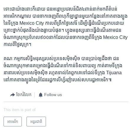
ទោះ​ជា​យ៉ាង​នោះ​ក៏ដោយ​ ជន​អន្តោ​ប្រវេសន៍​ជិត​៤ពាន់​នាក់​មក​ពី​តំបន់​
អាមេរិក​កណ្តាល​ បាន​ចាក​ចេញ​ពី​ពហុកីឡាដ្ឋាន​មួយ​កន្លែង​នៅ​ភាគ​ខាង​ត្បូង​
នៃ​ទីក្រុង​ Mexico City ​កាល​ពីព្រឹក​ថ្ងៃ​សៅរ៍ ​ដើម្បី​ធ្វើ​ដំណើរ​ប្រកប​ដោយ
គ្រោះ​ថ្នាក់​បំផុត​និង​យ៉ាង​ឆ្ងាយ​បំផុត។​ ហ្វូង​មនុស្ស​នោះ​ធ្វើ​ដំណើរ​តាម​ជន​
ចំណាក​ស្រុក​ប្រហែល​៩០០​នាក់​ដែល​បាន​ចាក​ចេញ​ពី​ទីក្រុង​ Mexico City
​កាល​ពី​ថ្ងៃ​សុក្រ។
​គណៈ​កម្មការ​សិទ្ធិ​មនុស្ស​របស់​ប្រទេស​ម៉ិចស៊ិច ​បាន​ប្រាប់​ឲ្យ​ដឹងថា​ ជន​
ចំណាក​ស្រុក​មាន​គម្រោង​ធ្វើ​ដំណើរ​ទៅ​កាន់​ទិស​ពាយព្យ ​កាត់​តាម​ទីក្រុង​
នានា​របស់​ប្រ​ទេស​ម៉ិចស៊ិច ​រហូត​ទាល់​តែ​ពួកគេ​ទៅ​ដល់​ទីក្រុង​ Tijuana ​
នៅ​ភាគ​ខាង​ត្បូង​នៃ​ព្រំដែន​រដ្ឋ​កាលីហ្វ័រញ៉ា​របស់​សហរដ្ឋ​អាមេរិក៕
ចែករំលែក
Follow us
This item is part of
អាមេរិក​
អន្តរជាតិ