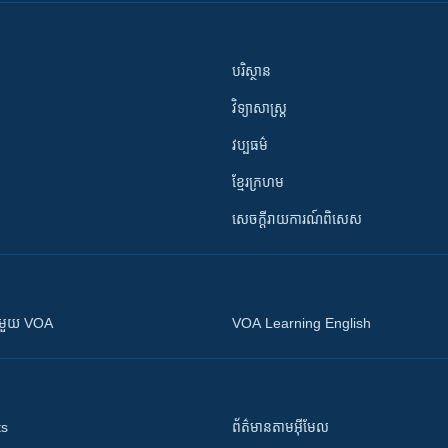
បរិស្ថាន
វិទ្យាសាស្រ្ត
វប្បធម៌
ខ្មែរក្រហម
សេចក្តីរាយការណ៍ពិសេស
ស​​ជាមួយ VOA
VOA Learning English
ts
ព័ត៌មាន​តាម​អ៊ីមែល