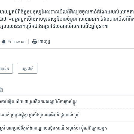
ិយាយ​អួត​អំពី​ចំនួន​មនុស្ស​ដែល​បាន​មើល​ពិធី​ស្បថ​ចូល​កាន់​តំណែង​របស់​លោក​តាម
ា​ «អត្រា​អ្នក​មើល​តាម​ទូរទស្សន៍​មាន​ចំនួន​៣១​លាន​នាក់ ដែល​បាន​មើល​ពិធី​ស្
១១​លាន​នាក់ច្រើន​ជាង​អត្រា​ដែល​បានមើល​កាល​ពី​៤​ឆ្នាំ​មុន»៕
Follow us
បោះពុម្ព
ាមេរិក​
អន្តរជាតិ
ទង
ប់​ផ្ដើម​ហើយ ជាមួយ​នឹង​ការ​សន្យា​អំពី​ការ​ផ្លាស់ប្ដូរ
ាន​នាក់ ប្រមូល​ផ្គុំ​គ្នា ​ប្រឆាំង​ប្រធានាធិបតី ដូណាល់ ត្រាំ
ាំ ​បាន​ប្រាប់​ទីភ្នាក់ងារ​កណ្តាល​ស៊ើបការណ៍​សម្ងាត់​ថា ​ខ្ញុំ​នៅ​ពី​ក្រោយ​អ្នក