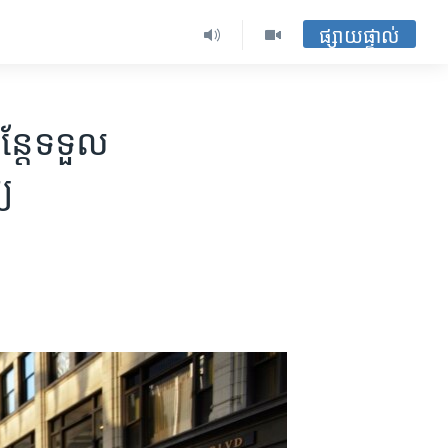
ផ្សាយផ្ទាល់
ន្តែ​ទទួល​
្យ