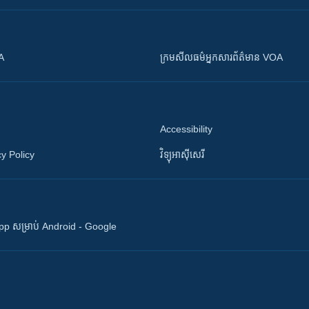
OA
ក្រម​​​សីលធម៌​​​អ្នក​​​សារព័ត៌មាន VOA
Accessibility
y Policy
វិទ្យុ​អាស៊ី​សេរី
 App សម្រាប់ Android - Google