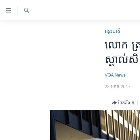
ភ្ជាប់​
ទៅ​
គេហទំព័រ​
ស្វែង​
កម្ពុជា
រក
អន្តរជាតិ
ទាក់ទង
អន្តរជាតិ
លោក ​ត្រាំ
រំលង​
និង​
អាមេរិក
ស្គាល់​សិ
ចូល​
ចិន
ទៅ​​
ទំព័រ​
ហេឡូវីអូអេ
VOA News
ព័ត៌មាន​​
កម្ពុជាច្នៃប្រតិដ្ឋ
23 មករា 2017
តែ​
ម្តង
ព្រឹត្តិការណ៍ព័ត៌មាន
ចែករំលែក
រំលង​
ទូរទស្សន៍ / វីដេអូ​
និង​
ចូល​
វិទ្យុ / ផតខាសថ៍
ទៅ​
កម្មវិធីទាំងអស់
ទំព័រ​