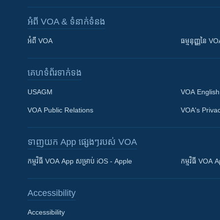
អំពី​ VOA & ទំនាក់ទំនង
អំពី​ VOA
ធម្មនុញ្ញ​នៃ V
គេហទំព័រ​​ទាក់ទង
USAGM
VOA English
VOA Public Relations
VOA's Privac
ទាញយក​ App ផ្សេងៗ​របស់​ VOA
Khmer English
កម្មវិធី​ VOA App សម្រាប់ iOS - Apple
កម្មវិធី​ VOA
បណ្តាញ​សង្គម
Accessibility
Accessibility
ភាសា