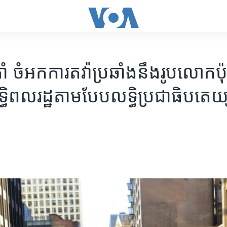
 ​ចំអក​ការ​តវ៉ា​ប្រឆាំង​នឹង​​រូប​លោក​ប៉ុ
ទ្ធិ​ពលរដ្ឋ​តាម​បែប​លទ្ធិ​ប្រជាធិបតេយ