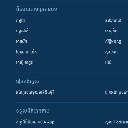
ព័ត៌មាន​តាមប្រធានបទ​
កម្ពុជា
នយោបាយ
អន្តរជាតិ
សេដ្ឋកិច្ច
អាមេរិក
សិទ្ធិមនុស្ស
ខ្មែរ​នៅអាមេរិក
សុខភាព
អាស៊ីអាគ្នេយ៍
អប់រំ
រៀន​​អង់គ្លេស
អង់គ្លេស​ជាមួយ​ម៉ានី​និង​ម៉ូរី
រៀន​​​​​​អង់គ្លេ
ទទួល​ព័ត៌មាន​តាម
កម្មវិធី​ព័ត៌មាន VOA App
ស្តាប់ Podcas