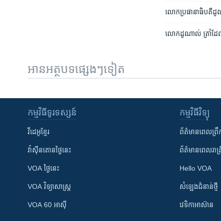
លោក​ប្រធានា​ធិបតី​ដូណ
លោក​ដូណាល់ ​ត្រាំដែល​ស
អានអត្ថបទផ្សេងៗទៀត
កម្មវិធី​ទូរទស្សន៍
កម្មវិធី​វិទ្យុ
វីដេអូ​ខ្មែរ
ព័ត៌មាន​ពេល​ព្រឹ
វ៉ាស៊ីនតោន​ថ្ងៃ​នេះ
ព័ត៌មាន​​ពេល​រាត្រ
VOA ថ្ងៃនេះ
Hello VOA
VOA ​វិទ្យាសាស្ត្រ
សំឡេង​ជំនាន់​ថ្មី
VOA 60 អាស៊ី
វេទិកា​អាស៊ាន