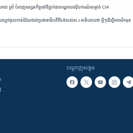
ាល់ ​ត្រាំ​ បំពេញ​ទស្សនកិច្ច​នៅ​ទីភ្នាក់ងារ​កណ្តាល​ស៊ើបការណ៍​សម្ងាត់ CIA
្បថ​ចូល​កាន់​ដំណែង​ជា​ប្រធានា​ធិបតី​ទី​៤៥​របស់​ស.រ.អា​​និយាយ​ថា ​អ្វី​ៗ​ដើម្បី​អាមេរិក​មុន
បណ្តាញ​សង្គម
ក
ី