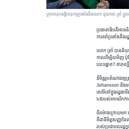
ក្រុម​បាតុករ​ធ្វើ​បាតុកម្ម​​ប្រឆាំង​នឹង​លោក ​ដូណាល់ ​ត្រាំ ក្នុ
ប្រធានាធិបតី​អាមេរិ
ការ​តវ៉ា​ប្រឆាំង​នឹង
លោក ត្រាំ​ បាន​និយ
កាល​ពី​ម្សិល​មិញ ប៉ុ
បោះឆ្នោត? តារា​ល្បី​
និមិត្តរូប​តំណាង​ឲ្
Johansson​ និង​មនុស
សៅរ៍​នៅ​ក្នុង​រដ្ឋធាន
៤៥​របស់​អាមេរិក​កាល​
ពីរ​ម៉ោង​ក្រោយ​មក ​
គឺ​ជា​និមិត្ត​សញ្ញា​នៃ
របស់​ប្រជាពលរដ្ឋ​ក្