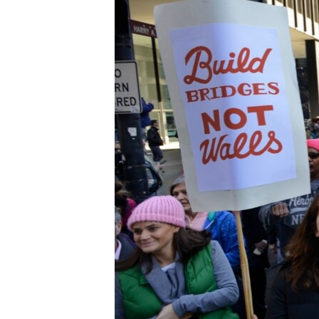
រចនា
សម្ព័ន្ធ​
រំលង​
និង​
ចូល​
ទៅ​
កាន់​
ទំព័រ​
ស្វែង​
រក