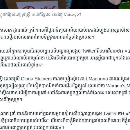
ង​ក្បួន​ដង្ហែ​របស់​ក្រុម​ស្ត្រី កាល​ពីថ្ងៃសៅរ៍ នៅ​រដ្ឋ Chicago។
ក​លោក ដូណាល់ ត្រាំ​ កាល​ពី​ថ្ងៃ​អាទិត្យ​បាន​និយាយ​ចំអក​ដល់​ហ្វូង​មនុស្ស​រាប់​សែ
​រដ្ឋបាល​ថ្មី​របស់​លោក​នៅ​តាម​ទីក្រុង​នានា​នៅ​ទូទាំង​ប្រទេស។
ាយ​នៅ​ក្នុង​សារ​មួយ​ដែល​បង្ហោះ​លើ​បណ្តាញ​សង្គម​ Twitter ពី​សេតវិមាន​ថា៖ «ប
ន្តែ​ក្រោម​ចំណាប់​អារម្មណ៍​ថា យើង​ទើប​តែបោះឆ្នោត​រួច! ហេតុអ្វី​បាន​ជា​អ្នក​ទាំង​នេ
នឹង​រង​ផល​ប៉ះ​ពាល់​ខ្លាំង»។
យ​ស្ត្រី ​លោក​ស្រី Gloria Steinem ​តារា​ចម្រៀង​ប៉ុប ​នាង Madonna តារា​សម្តែង​
្ស​ល្បី​ល្បាញ​ដ​ទៃ​ទៀត​បាន​ដឹកនាំ​ការ​ដើរ​ដង្ហែ​ក្បួន​ដែល​ហៅ​ថា ​Women's Ma
ី​វ៉ាស៊ីនតោន​ ដើម្បី​ជា​ការ​ប្រឆាំង​ទៅ​នឹង​ការ​ស្បថ​ចូល​កាន់​តំណែង​របស់​លោក​ត្រាំ​ ជ
ពី​ថ្ងៃ​សុក្រ។
លោក ត្រាំ​ បាន​និយាយ​នៅ​ក្នុង​សារ​មួយ​ទៀត​លើ​បណ្តាញ​សង្គម Twitter ថា៖ «ការ​
​លទ្ធិ​ប្រជាធិបតេយ្យ​របស់​យើង។ បើ​ទោះ​បី​ជា​ខ្ញុំ​មិន​ឯកភាព​គ្រប់​ពេល​ក៏​ដោយ ក៏​ខ្ញុំ​ទទ
នុង​ការ​បញ្ចេញ​ទស្សនៈ​របស់​ពួកគេ​ដែរ»។