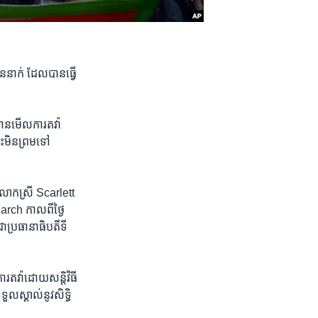
ន​នាក់ ដែល​បាន​ធ្វើ​
ាន​មើល​ការតវ៉ា​
ះ​មិន​ព្រម​ទៅ​
លោក​ស្រី ​Scarlett
rch ​កាលពី​ថ្ងៃ​
ា​ប្រធានាធិបតី​ទី​
តវ៉ា​ដោយ​សន្តិវិធី​
ួល​ស្គាល់​នូវ​សិទ្ធិ​