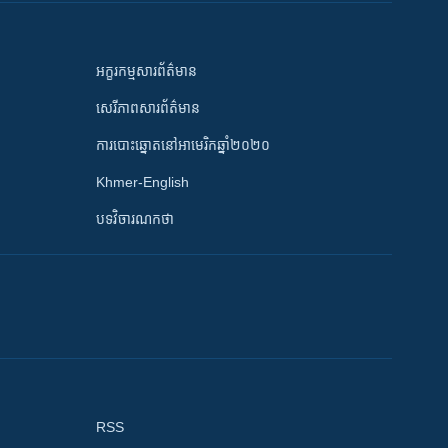
អក្ខរកម្មសារព័ត៌មាន
សេរីភាពសារព័ត៌មាន
ការបោះឆ្នោតនៅអាមេរិកឆ្នាំ២០២០
Khmer-English
បទវិចារណកថា
RSS