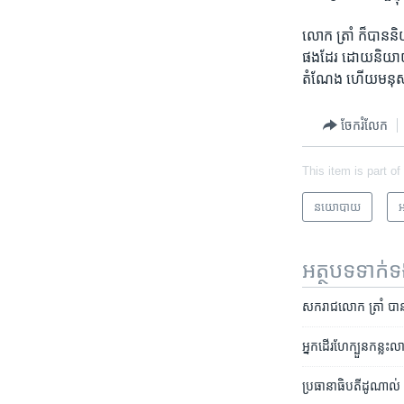
លោក ត្រាំ​ ក៏​បាន​ន
ផង​ដែរ ដោយ​និយាយ​ថ
តំណែង ​ហើយ​មនុស្ស​
ចែករំលែក
This item is part of
នយោបាយ
អ
អត្ថបទ​ទាក់
សករាជ​លោក ត្រាំ​ បាន​ចា
អ្នក​ដើរ​ហែ​ក្បួន​កន្លះ​ល
ប្រធានាធិបតី​ដូណាល់​ ត្រ