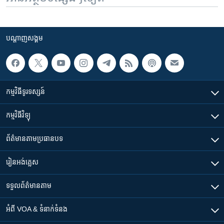
បណ្តាញ​សង្គម
កម្មវិធី​ទូរទស្សន៍
កម្មវិធី​វិទ្យុ
ព័ត៌មាន​តាមប្រធានបទ​
រៀន​​អង់គ្លេស
ទទួល​ព័ត៌មាន​តាម
អំពី​ VOA & ទំនាក់ទំនង