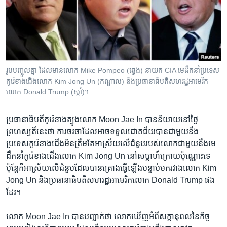
រចនា
សម្ព័ន្ធ​
Khmer English
រំលង​
និង​
បណ្តាញ​សង្គម
ចូល​
ទៅ​
រូបបញ្ចូល​គ្នា​ ដែល​មាន​លោក​ Mike Pompeo (ឆ្វេង) នាយក CIA មេដឹកនាំ​ប្រទេស​
កាន់​
កូរ៉េ​ខាងជើង​លោក Kim Jong Un (កណ្តាល) និង​ប្រធានាធិបតី​សហរដ្ឋ​អាមេរិក​
ទំព័រ​
លោក Donald Trump (ស្តាំ)។
ភាសា
ស្វែង​
រក
ប្រធានាធិបតី​កូរ៉េ​ខាង​ត្បូង​លោក Moon Jae In បាន​និយាយ​នៅ​ថ្ងៃ​
ព្រហស្បតិ៍​នេះ​ថា ការ​ចរចា​ដែល​អាច​ទទួល​ជោគជ័យ​បាន​ជាមួយ​នឹង​
ប្រទេស​កូរ៉េ​ខាង​ជើង​មិន​ត្រឹមតែ​អាស្រ័យ​លើ​ជំនួប​របស់​លោក​ជាមួយ​នឹង​មេ
ដឹកនាំ​កូរ៉េ​ខាង​ជើង​លោក Kim Jong Un នៅ​សប្ដាហ៍​ក្រោយ​ប៉ុណ្ណោះ​ទេ
ប៉ុន្តែ​ក៏​អាស្រ័យ​លើ​ជំនួប​ដែល​បាន​គ្រោង​ធ្វើ​ឡើង​បន្ទាប់​មក​រវាង​លោក Kim
Jong Un និង​ប្រធានាធិបតី​សហរដ្ឋ​អាមេរិក​លោក Donald Trump ផង​
ដែរ។
លោក Moon Jae In បាន​បញ្ជាក់​ថា លោក​ឃើញ​អំពី​សក្ដានុពល​នៃ​កិច្ច​