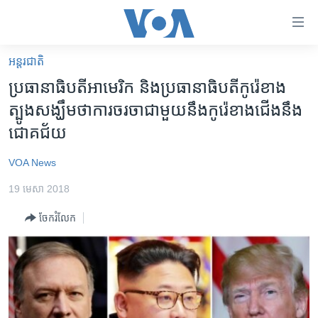
ភ្ជាប់​
ទៅ​
គេហទំព័រ​
អន្តរជាតិ
កម្ពុជា
ទាក់ទង
ប្រធានាធិបតី​អាមេរិក និង​ប្រធានាធិបតី​កូរ៉េ​ខាង​
រំលង​
អន្តរជាតិ
ត្បូង​សង្ឃឹម​ថា​ការ​ចរចា​ជាមួយ​នឹង​កូរ៉េ​ខាង​ជើង​នឹង​
និង​
អាមេរិក
ជោគជ័យ
ចូល​
ទៅ​​
ចិន
VOA News
ទំព័រ​
ហេឡូវីអូអេ
ព័ត៌មាន​​
19 មេសា 2018
តែ​
កម្ពុជាច្នៃប្រតិដ្ឋ
ម្តង
ចែករំលែក
ព្រឹត្តិការណ៍ព័ត៌មាន
រំលង​
និង​
ទូរទស្សន៍ / វីដេអូ​
ចូល​
វិទ្យុ / ផតខាសថ៍
ទៅ​
ទំព័រ​
កម្មវិធីទាំងអស់