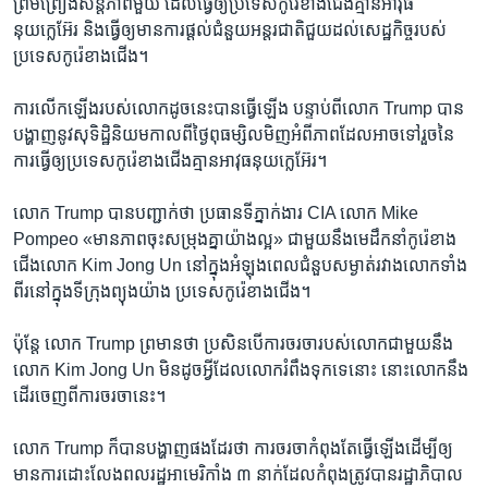
ព្រមព្រៀង​សន្តិភាព​មួយ ដែល​ធ្វើ​ឲ្យ​ប្រទេស​កូរ៉េ​ខាង​ជើង​គ្មាន​អាវុធ​
នុយក្លេអ៊ែរ និង​ធ្វើ​ឲ្យ​មាន​ការ​ផ្ដល់​ជំនួយ​អន្តរជាតិ​ជួយ​ដល់​សេដ្ឋកិច្ច​របស់​
ប្រទេស​កូរ៉េ​ខាង​ជើង។
ការ​លើក​ឡើង​របស់​លោក​ដូច​នេះ​បាន​ធ្វើ​ឡើង បន្ទាប់​ពី​លោក Trump បាន​
បង្ហាញ​នូវ​សុទិដ្ឋិនិយម​កាល​ពី​ថ្ងៃ​ពុធ​ម្សិលមិញ​អំពី​ភាព​ដែល​អាច​ទៅ​រួច​នៃ​
ការ​ធ្វើ​ឲ្យ​ប្រទេស​កូរ៉េ​ខាង​ជើង​គ្មាន​អាវុធ​នុយក្លេអ៊ែរ។
លោក Trump បាន​បញ្ជាក់​ថា ប្រធាន​ទីភ្នាក់ងារ CIA លោក Mike
Pompeo «មាន​ភាព​ចុះ​សម្រុង​គ្នា​យ៉ាង​ល្អ» ជាមួយ​នឹង​មេដឹកនាំ​កូរ៉េ​ខាង​
ជើង​លោក Kim Jong Un នៅ​ក្នុង​អំឡុង​ពេល​ជំនួប​សម្ងាត់​រវាង​លោក​ទាំង​
ពីរ​នៅ​ក្នុង​ទីក្រុង​ព្យុងយ៉ាង ប្រទេស​កូរ៉េ​ខាង​ជើង។
ប៉ុន្តែ លោក Trump ព្រមាន​ថា ប្រសិនបើ​ការ​ចរចា​របស់​លោក​ជាមួយ​នឹង​
លោក Kim Jong Un មិន​ដូច​អ្វី​ដែល​លោក​រំពឹង​ទុក​ទេ​នោះ នោះ​លោក​នឹង​
ដើរ​ចេញ​ពី​ការ​ចរចា​នេះ។
លោក Trump ក៏​បាន​បង្ហាញ​ផង​ដែរ​ថា ការ​ចរចា​កំពុងតែ​ធ្វើ​ឡើង​ដើម្បី​ឲ្យ​
មាន​ការ​ដោះលែង​ពលរដ្ឋ​អាមេរិកាំង ៣ នាក់​ដែល​កំពុង​ត្រូវ​បាន​រដ្ឋាភិបាល​