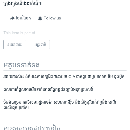
ក្រុង​ព្យុងយ៉ាង​ដាក់​ឃុំ៕
ចែករំលែក
Follow us
This item is part of
នយោបាយ
អន្តរជាតិ
អត្ថបទ​ទាក់ទង
របាយការណ៍៖ ព័ត៌មាន​នានា​ឱ្យ​ដឹង​ថា​នាយក​ CIA​ បាន​ជួប​ជាមួយ​លោក គីម ជុងអ៊ុន
តុលាការ​កំពូល​អាមេរិក​ទាត់​ចោល​ផ្នែក​ខ្លះ​នៃ​ច្បាប់​អន្តោប្រវេសន៍
ចិន​វាយ​ប្រហារ​លើ​សហរដ្ឋ​អាមេរិក សហភាព​អឺរ៉ុប និង​សិង្ហបុរី​ពាក់ព័ន្ធ​នឹង​ករណី​
ពាណិជ្ជកម្ម​កៅស៊ូ
អានអត្ថបទផ្សេងៗទៀត