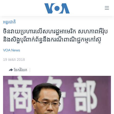
ភ្ជាប់​
ទៅ​
គេហទំព័រ​
អន្តរជាតិ
កម្ពុជា
ទាក់ទង
ចិន​វាយ​ប្រហារ​លើ​សហរដ្ឋ​អាមេរិក សហភាព​អឺរ៉ុប
រំលង​
អន្តរជាតិ
និង​សិង្ហបុរី​ពាក់ព័ន្ធ​នឹង​ករណី​ពាណិជ្ជកម្ម​កៅស៊ូ
និង​
អាមេរិក
ចូល​
VOA News
ទៅ​​
ចិន
ទំព័រ​
19 មេសា 2018
ហេឡូវីអូអេ
ព័ត៌មាន​​
ចែករំលែក
តែ​
កម្ពុជាច្នៃប្រតិដ្ឋ
ម្តង
ព្រឹត្តិការណ៍ព័ត៌មាន
រំលង​
និង​
ទូរទស្សន៍ / វីដេអូ​
ចូល​
វិទ្យុ / ផតខាសថ៍
ទៅ​
ទំព័រ​
កម្មវិធីទាំងអស់