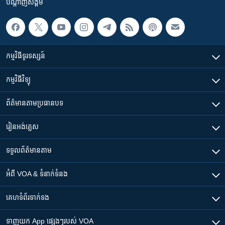
បណ្តាញ​សង្គម
កម្មវិធី​ទូរទស្សន៍
កម្មវិធី​វិទ្យុ
ព័ត៌មាន​តាមប្រធានបទ​
រៀន​​អង់គ្លេស
ទទួល​ព័ត៌មាន​តាម
អំពី​ VOA & ទំនាក់ទំនង
គេហទំព័រ​​ទាក់ទង
ទាញយក​ App ផ្សេងៗ​របស់​ VOA