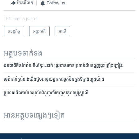
ចែករំលែក
Follow us
This item is part of
សេដ្ឋកិច្ច
អន្តរជាតិ
អាស៊ី
អត្ថបទ​ទាក់ទង
ជនជាតិចិន​តៃវ៉ាន​ ​និង​ខ្មែរ​៤​នាក់ ​ត្រូវ​បាន​ចោទប្រកាន់​ពី​បទ​ជួញដូរគ្រឿងញៀន
មេ​ដឹកនាំ​កូរ៉េខាងជើង​ជួប​ជាមួយ​អ្នកការទូត​ចិន​ក្នុង​ទីក្រុង​ព្យុងយ៉ាង
ប្រទេសចិន​ចាប់អារម្មណ៍​ជំនួញ​នាំ​ចេញ​សត្វ​លា​អូស្ត្រាលី
អានអត្ថបទផ្សេងៗទៀត