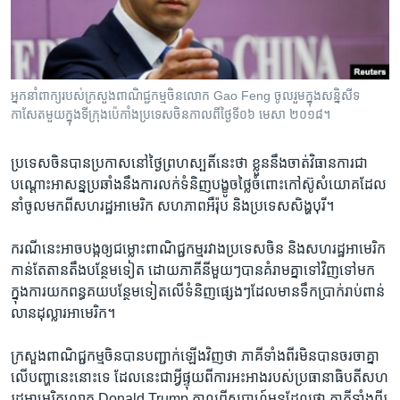
រចនា
សម្ព័ន្ធ​
Khmer English
រំលង​
និង​
បណ្តាញ​សង្គម
ចូល​
អ្នកនាំពាក្យ​របស់​ក្រសួង​ពាណិជ្ជកម្ម​ចិន​លោក Gao Feng ចូល​រួម​ក្នុង​សន្និសីទ​
ទៅ​
កាសែត​មួយ​ក្នុង​ទីក្រុង​ប៉េកាំង​ប្រទេស​ចិនកាលពី​ថ្ងៃទី​០៦ មេសា ២០១៨។
កាន់​
ទំព័រ​
ភាសា
ប្រទេស​ចិន​បាន​ប្រកាស​នៅ​ថ្ងៃ​ព្រហស្បតិ៍​នេះ​ថា ខ្លួន​នឹង​ចាត់​វិធានការ​ជា​
ស្វែង​
បណ្ដោះ​អាសន្ន​ប្រឆាំង​នឹង​ការ​លក់​ទំនិញ​បង្ខូច​ថ្លៃ​ចំពោះ​កៅស៊ូ​សំយោគ​ដែល​
រក
នាំ​ចូល​មក​ពី​សហរដ្ឋ​អាមេរិក សហភាព​អឺរ៉ុប និង​ប្រទេស​សិង្ហបុរី។
ករណី​នេះ​អាច​បង្ក​ឲ្យ​ជម្លោះ​ពាណិជ្ជកម្ម​រវាង​ប្រទេស​ចិន និង​សហរដ្ឋ​អាមេរិក​
កាន់តែ​តានតឹង​បន្ថែម​ទៀត ដោយ​ភាគី​នីមួយៗ​បាន​គំរាម​គ្នា​ទៅ​វិញ​ទៅ​មក​
ក្នុង​ការ​យក​ពន្ធ​គយ​បន្ថែម​ទៀត​លើ​ទំនិញ​ផ្សេងៗ​ដែល​មាន​ទឹក​ប្រាក់​រាប់​ពាន់​
លាន​ដុល្លារ​អាមេរិក។
ក្រសួង​ពាណិជ្ជកម្ម​ចិន​បាន​បញ្ជាក់​ឡើង​វិញ​ថា ភាគី​ទាំង​ពីរ​មិន​បាន​ចរចា​គ្នា​
លើ​បញ្ហា​នេះ​នោះ​ទេ ដែល​នេះ​ជា​អ្វី​ផ្ទុយ​ពី​ការ​អះអាង​របស់​ប្រធានាធិបតី​សហ
រដ្ឋ​អាមេរិក​លោក Donald Trump កាល​ពី​សប្ដាហ៍​មុន​ដែល​ថា ភាគី​ទាំង​ពីរ​