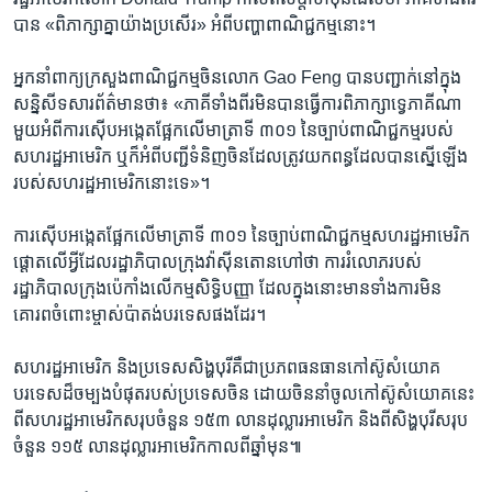
បាន «ពិភាក្សា​គ្នា​យ៉ាង​ប្រសើរ» អំពី​បញ្ហា​ពាណិជ្ជកម្ម​នោះ។
អ្នក​នាំ​ពាក្យ​ក្រសួង​ពាណិជ្ជកម្ម​ចិន​លោក Gao Feng បាន​បញ្ជាក់​នៅ​ក្នុង​
សន្និសីទ​សារព័ត៌មាន​ថា៖ «ភាគី​ទាំង​ពីរ​មិន​បាន​ធ្វើ​ការ​ពិភាក្សា​ទ្វេភាគី​ណា​
មួយ​អំពី​ការ​ស៊ើប​អង្កេត​ផ្អែក​លើ​មាត្រា​ទី ៣០១ នៃ​ច្បាប់​ពាណិជ្ជកម្ម​របស់​
សហរដ្ឋ​អាមេរិក ឬ​ក៏​អំពី​បញ្ជី​ទំនិញ​ចិន​ដែល​ត្រូវ​យក​ពន្ធ​ដែល​បាន​ស្នើ​ឡើង​
របស់​សហរដ្ឋ​អាមេរិក​នោះ​ទេ»។
ការ​ស៊ើប​អង្កេត​ផ្អែក​លើ​មាត្រា​ទី ៣០១ នៃ​ច្បាប់​ពាណិជ្ជកម្ម​សហរដ្ឋ​អាមេរិក​
ផ្ដោត​លើ​អ្វី​ដែល​រដ្ឋាភិបាល​ក្រុង​វ៉ាស៊ីនតោន​ហៅ​ថា ការ​រំលោភ​របស់​
រដ្ឋាភិបាល​ក្រុង​ប៉េកាំង​លើ​កម្មសិទ្ធិ​បញ្ញា ដែល​ក្នុង​នោះ​មាន​ទាំង​ការ​មិន​
គោរព​ចំពោះ​ម្ចាស់​ប៉ាតង់​បរទេស​ផង​ដែរ។
សហរដ្ឋ​អាមេរិក និង​ប្រទេស​សិង្ហបុរី​គឺ​ជា​ប្រភព​ធនធាន​កៅស៊ូ​សំយោគ​
បរទេស​ដ៏​ចម្បង​បំផុត​របស់​ប្រទេស​ចិន ដោយ​ចិន​នាំ​ចូល​កៅស៊ូ​សំយោគ​នេះ​
ពី​សហរដ្ឋ​អាមេរិក​សរុប​ចំនួន ១៥៣ លាន​ដុល្លារ​អាមេរិក និង​ពី​សិង្ហបុរី​សរុប​
ចំនួន ១១៥ លាន​ដុល្លារ​អាមេរិក​កាល​ពី​ឆ្នាំ​មុន៕