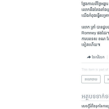
​ថ្លែង​កាល​ពី​ថ្ងៃ​អ
លោក​នឹង​តែងតាំង​បុគ្គ
យើង​កំពុង​ធ្វើ​សម្រ
លោក ត្រាំ បាន​ជួប​ជ
Romney​ ផង​ដែរ។ លោក
ការបរទេស ខណៈ​ដែល​
ទៀត​ហើយ៕
ចែករំលែក
This item is part of
នយោបាយ
អ
អត្ថបទ​ទាក់
សេចក្តី​រំពឹង​ទុក​នៃ​កា