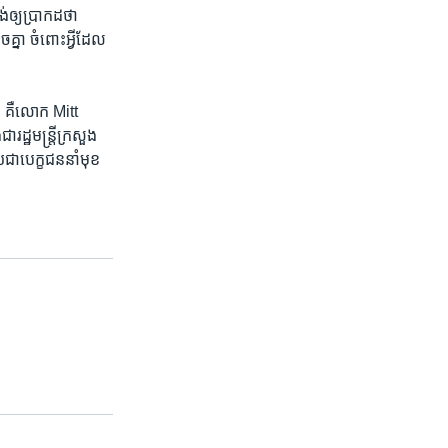
​ឲ្យ​ប្រាកដ​ថា ​
្នា​ ចំពោះ​អ្វី​ដែល​
 ​គឺ​លោក ​Mitt
្ឋមន្ត្រី​ក្រសួង​
បេក្ខជន​នាំ​មុខ​