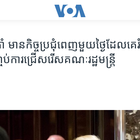
 មាន​កិច្ច​ប្រជុំ​ពេញ​មួយ​ថ្ងៃ​ដែល​គេ​រំ
ចប់​ការ​ជ្រើស​រើស​គណៈ​រដ្ឋមន្ត្រី