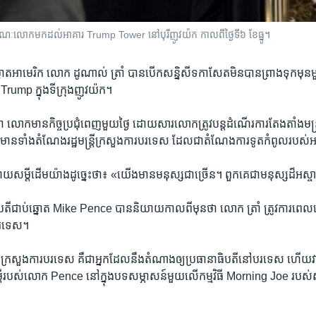
​ខណៈ​លោក​មក​ដល់​អាគារ Trump Tower នៅ​បុរីញូវយ៉ក កាល​ពីថ្ងៃទី៦ ខែ​ធ្នូ។
នោត​អាមេរិក លោក ដូណាល់​ ត្រាំ​ បាន​បើក​សន្និសីទ​កាសែត​មិន​បាន​ព្រាង​ទុក​មុន​មួយ
​Trump​ ក្នុង​ទីក្រុង​ញូវយ៉ក។
ក​មាន​កិច្ចប្រជុំ​ពេញ​មួយ​ថ្ងៃ ​ដោយសារ​លោក​ត្រូវ​បន្ត​ដំណើរការ​តែង​តាំង​មន្ត្រី​
ាន​ទាំង​តំណែង​រដ្ឋមន្ត្រី​ក្រសួង​ការបរទេស ដែល​ជា​តំណែង​ការទូត​កំពូល​របស់​អ
យ​សម្តី​ដើម​យ៉ាង​ដូច្នេះ​ថា៖ «យើង​មាន​មនុស្ស​ជាច្រើន។ ពួកគេ​ជា​មនុស្ស​ដ៏​អស្ចា
​ជាប់​ឆ្នោត ​Mike Pence ​បាន​និយាយ​កាល​ពី​មុន​ថា​ លោក ត្រាំ ត្រូវ​ការ​ពេល​វេ
ារបរទេស។
ត្រី​ក្រសួង​ការបរទេស​ គឺ​ជា​អ្នក​ដែល​នឹង​តំណាង​ឲ្យ​ប្រធានាធិបតី​នៅ​បរទេស ហើយ​វា
សម្តី​របស់​លោក Pence នៅ​ក្នុង​បទសម្ភាសន៍​មួយ​លើ​កម្មវិធី Morning Joe របស់​ស្