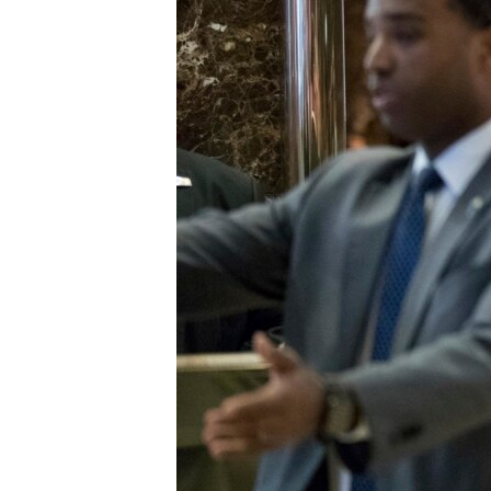
រចនា
សម្ព័ន្ធ​
រំលង​
និង​
ចូល​
ទៅ​
កាន់​
ទំព័រ​
ស្វែង​
រក