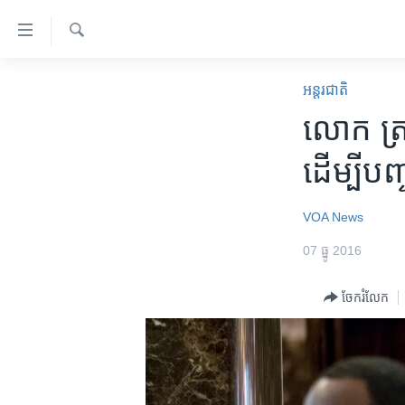
ភ្ជាប់​
ទៅ​
គេហទំព័រ​
ស្វែង​
កម្ពុជា
រក
អន្តរជាតិ
ទាក់ទង
អន្តរជាតិ
លោក ត្រាំ​
រំលង​
និង​
អាមេរិក
ដើម្បី​បញ្
ចូល​
ចិន
ទៅ​​
ទំព័រ​
ហេឡូវីអូអេ
VOA News
ព័ត៌មាន​​
កម្ពុជាច្នៃប្រតិដ្ឋ
07 ធ្នូ 2016
តែ​
ម្តង
ព្រឹត្តិការណ៍ព័ត៌មាន
ចែករំលែក
រំលង​
ទូរទស្សន៍ / វីដេអូ​
និង​
ចូល​
វិទ្យុ / ផតខាសថ៍
ទៅ​
កម្មវិធីទាំងអស់
ទំព័រ​