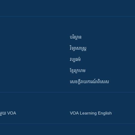
បរិស្ថាន
វិទ្យាសាស្រ្ត
វប្បធម៌
ខ្មែរក្រហម
សេចក្តីរាយការណ៍ពិសេស
ស​​ជាមួយ VOA
VOA Learning English