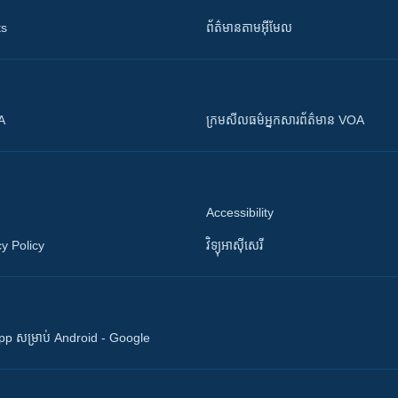
ts
ព័ត៌មាន​តាម​អ៊ីមែល
OA
ក្រម​​​សីលធម៌​​​អ្នក​​​សារព័ត៌មាន VOA
Accessibility
y Policy
វិទ្យុ​អាស៊ី​សេរី
 App សម្រាប់ Android - Google