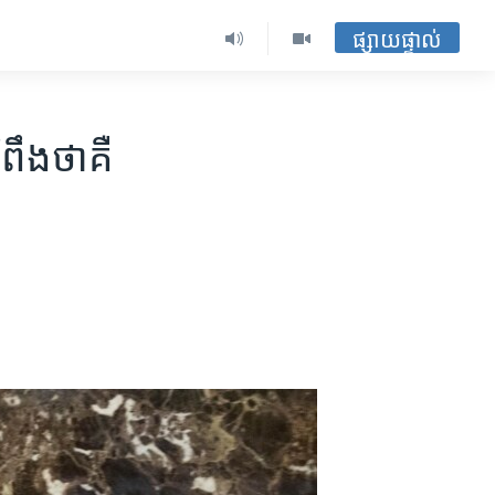
ផ្សាយផ្ទាល់
ពឹង​ថា​គឺ​