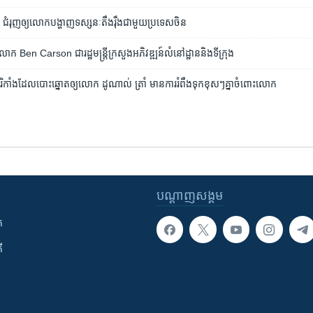
ជំរុញ​ឲ្យ​លោក​បង្ហាញ​ទស្សនៈ​តឹងរ៉ឹង​ជាមួយ​ប្រទេស​ចិន
 ​Ben Carson ​ជា​រដ្ឋមន្ត្រី​ក្រសួង​អភិវឌ្ឍន៍​លំនៅដ្ឋាន​និង​ទីក្រុង​
ាំង​​ដែល​បោះ​ឆ្នោត​ឲ្យ​លោក ដូណាល់ ​ត្រាំ មាន​ការ​រំពឹង​ទុក​ខុសៗ​គ្នា​ចំពោះ​លោក
បណ្តាញ​សង្គម
ក
ី