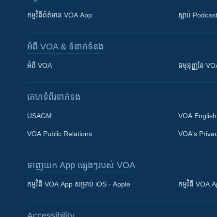
កម្មវិធី​ព័ត៌មាន VOA App
ស្តាប់ Podcas
អំពី​ VOA & ទំនាក់ទំនង
អំពី​ VOA
ធម្មនុញ្ញ​នៃ V
គេហទំព័រ​​ទាក់ទង
USAGM
VOA English
VOA Public Relations
VOA's Privac
ទាញយក​ App ផ្សេងៗ​របស់​ VOA
Khmer English
កម្មវិធី​ VOA App សម្រាប់ iOS - Apple
កម្មវិធី​ VOA
បណ្តាញ​សង្គម
Accessibility