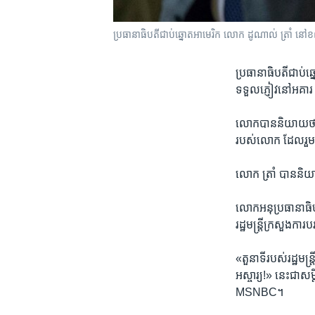
ប្រធានាធិបតី​ជាប់​ឆ្នោត​អាមេរិក លោក ដូណាល់​ ត្រាំ នៅ
ប្រធានាធិបតី​ជាប់​ឆ្
ទទួល​ភ្ញៀវ​នៅ​អគារ 
លោក​បាន​និយាយ​ថា ​លោ
របស់​លោក ដែល​រួម​ម
លោក ត្រាំ​ បាន​និយា
លោក​អនុប្រធានាធិបតី
រដ្ឋមន្ត្រី​ក្រសួង​ក
«តួនាទី​របស់​រដ្ឋមន្
អស្ចារ្យ!» នេះ​ជា​
MSNBC។