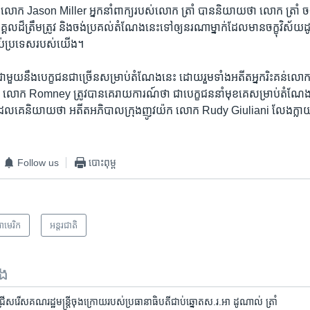
ង្គារ ​លោក​ Jason Miller​ អ្នក​នាំ​ពាក្យ​របស់​លោក ត្រាំ បាន​និយាយ​ថា លោក ត្រាំ ចង់
ល​ដ៏​ត្រឹមត្រូវ ​និង​ចង់​ប្រគល់​តំណែង​នេះ​ទៅ​ឲ្យ​នរណា​ម្នាក់​ដែល​មាន​ចក្ខុវិស័យ​ដូចគ
ាប់​ប្រទេស​របស់​យើង។ ​
ាមួយ​នឹង​បេក្ខជន​ជាច្រើន​សម្រាប់​តំណែង​នេះ ដោយ​រួម​ទាំង​អតីត​អ្នករិះគន់​លោក
 Romney ត្រូវ​បាន​គេ​រាយការណ៍​ថា ​ជា​បេក្ខជន​នាំ​មុខ​គេ​សម្រាប់​តំណែង​ជា​រដ
គេ​និយាយ​ថា អតីត​អភិបាល​ក្រុង​ញូវយ៉ក​ លោក Rudy Giuliani លែង​ក្លាយ​ជា​
Follow us
បោះពុម្ព
ាមេរិក​
អន្តរជាតិ
ទង
រ​ជ្រើសរើស​គណរដ្ឋ​មន្រ្តី​ចុងក្រោយ​របស់​ប្រធានា​ធិបតី​ជាប់​ឆ្នោត​ស.រ.អា ​ដូណាល់ ​ត្រាំ