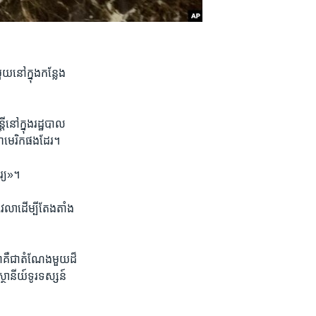
​នៅ​ក្នុង​កន្លែង​
នៅ​ក្នុង​រដ្ឋបាល​
ាមេរិក​ផង​ដែរ។​
រ្យ»។
លា​ដើម្បី​តែងតាំង​
​គឺ​ជា​តំណែង​មួយ​ដ៏​
ថានីយ៍​ទូរទស្សន៍