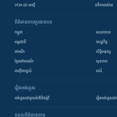
VOA 60 អាស៊ី
វេទិកា​អាស៊ាន
ព័ត៌មាន​តាមប្រធានបទ​
កម្ពុជា
នយោបាយ
អន្តរជាតិ
សេដ្ឋកិច្ច
អាមេរិក
សិទ្ធិមនុស្ស
ខ្មែរ​នៅអាមេរិក
សុខភាព
អាស៊ីអាគ្នេយ៍
អប់រំ
រៀន​​អង់គ្លេស
អង់គ្លេស​ជាមួយ​ម៉ានី​និង​ម៉ូរី
រៀន​​​​​​អង់គ្លេ
ទទួល​ព័ត៌មាន​តាម