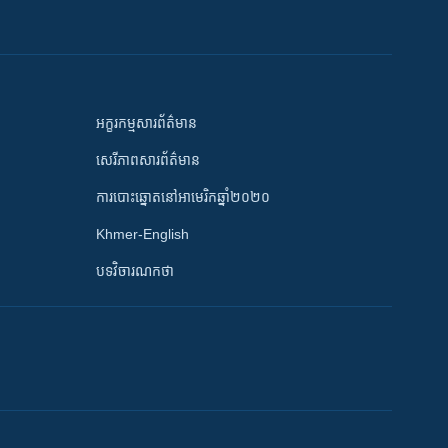
អក្ខរកម្មសារព័ត៌មាន
សេរីភាពសារព័ត៌មាន
ការបោះឆ្នោតនៅអាមេរិកឆ្នាំ២០២០
Khmer-English
បទវិចារណកថា