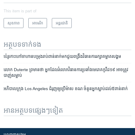
This item is part of
សុខភាព
អាមេរិក​
អន្តរជាតិ
អត្ថបទ​ទាក់ទង
ប៉េរូ​កោះហៅ​​ទាហាន​បម្រុង​រាប់​ពាន់​នាក់​​មក​ជួយ​ពង្រឹង​វិធាន​ការរក្សា​គម្លាត​សង្គម​
លោក Duterte ព្រមានថា អ្នកដែលរំលោភវិធានការប្រឆាំងមេរោគកូវីដ១៩ អាចត្រូវ
បាញ់សម្លាប់
អភិបាលក្រុង Los Angeles ជំរុញឲ្យប្រើម៉ាស ខណៈចំនួនអ្នកស្លាប់ដល់៥ពាន់នាក់
អានអត្ថបទផ្សេងៗទៀត
បណ្តាញ​សង្គម