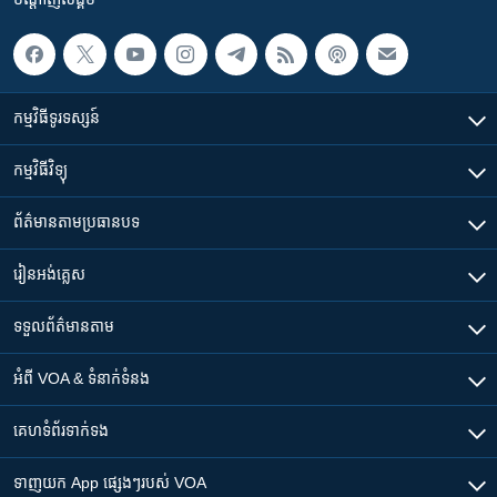
កម្មវិធី​ទូរទស្សន៍
កម្មវិធី​វិទ្យុ
ព័ត៌មាន​តាមប្រធានបទ​
រៀន​​អង់គ្លេស
ទទួល​ព័ត៌មាន​តាម
អំពី​ VOA & ទំនាក់ទំនង
គេហទំព័រ​​ទាក់ទង
ទាញយក​ App ផ្សេងៗ​របស់​ VOA