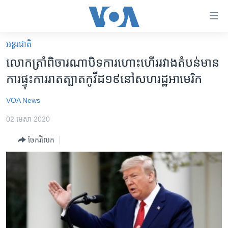
ភ្ជាប់​
ទៅ​
គេហទំព័រ​
អន្តរជាតិ
កម្ពុជា
ទាក់ទង
លោក​​ត្រាំ​ពិចារណា​បិទ​ការ​ហោះហើរ​រវាង​តំបន់​មាន​
រំលង​
អន្តរជាតិ
ការ​ផ្ទុះ​ការ​រាតត្បាត​កូវីដ១៩​នៅ​សហរដ្ឋ​អាមេរិក
និង​
អាមេរិក
ចូល​
VOA News
ទៅ​​
ចិន
ទំព័រ​
02 មេសា 2020
ហេឡូវីអូអេ
ព័ត៌មាន​​
ចែករំលែក
តែ​
កម្ពុជាច្នៃប្រតិដ្ឋ
ម្តង
ព្រឹត្តិការណ៍ព័ត៌មាន
រំលង​
និង​
ទូរទស្សន៍ / វីដេអូ​
ចូល​
វិទ្យុ / ផតខាសថ៍
ទៅ​
ទំព័រ​
កម្មវិធីទាំងអស់