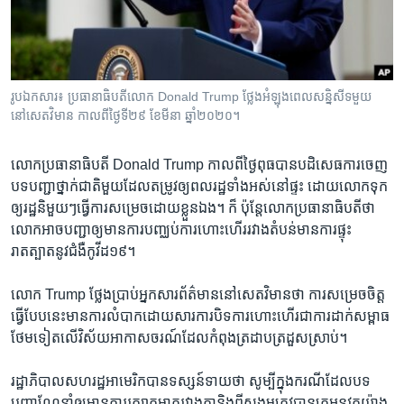
រចនា
សម្ព័ន្ធ​
Khmer English
រំលង​
និង​
បណ្តាញ​សង្គម
ចូល​
រូបឯកសារ៖ ប្រធានាធិបតីលោក Donald Trump ថ្លែងអំឡុងពេលសន្និសីទមួយ
ទៅ​
នៅសេតវិមាន កាលពីថ្ងៃទី២៩ ខែមីនា ឆ្នាំ២០២០។
កាន់​
ទំព័រ​
ភាសា
លោក​ប្រធានាធិបតី​ Donald Trump កាល​ពី​ថ្ងៃពុធ​បាន​បដិសេធ​ការ​ចេញ​
ស្វែង​
បទបញ្ជា​ថ្នាក់​ជាតិ​មួយ​ដែល​តម្រូវ​ឲ្យ​ពលរដ្ឋ​ទាំង​អស់​នៅ​ផ្ទះ ដោយ​លោកទុក​
រក
ឲ្យ​រដ្ឋ​និមួយៗ​ធ្វើ​ការ​សម្រេច​ដោយ​ខ្លួន​ឯង។ ក៏ ប៉ុន្តែ​លោក​ប្រធានាធិបតី​ថា​
លោក​អាច​បញ្ជា​ឲ្យ​មាន​ការ​បញ្ឈប់​ការ​ហោះហើរ​រវាង​តំបន់​មាន​ការ​ផ្ទុះ​
រាតត្បាត​នូវ​ជំងឺកូវីដ១៩។
លោក​ Trump ថ្លែង​ប្រាប់​អ្នក​សារព័ត៌មាន​នៅ​សេតវិមាន​ថា ការសម្រេច​ចិត្ត​
ធ្វើ​បែប​នេះ​មាន​ការ​លំបាក​ដោយ​សារ​ការ​បិទ​ការ​ហោះហើរ​ជា​ការ​ដាក់​សម្ពាធ​
ថែម​ទៀត​លើ​វិស័យ​អាកាសចរណ៍​ដែល​កំពុង​ត្រដាបត្រដួស​ស្រាប់។​
រដ្ឋាភិបាល​សហរដ្ឋ​អាមេរិក​បាន​ទស្សន៍​ទាយ​ថា សូម្បី​ក្នុង​ករណី​ដែល​បទ
បញ្ជា​ណែនាំ​ឲ្យ​មាន​ការ​រក្សា​គម្លាត​រវាង​គ្នា​និង​ពីសង្គម​ត្រូវ​បាន​គេ​អនុវត្តយ៉ាង​