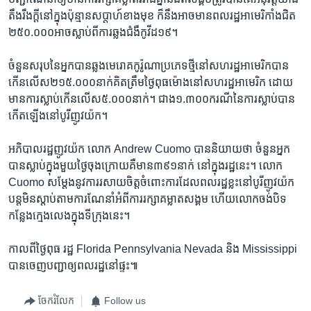
តឹងរឹង​ក្តី​នៅ​ក្នុង​ប៉ុន្មាន​សប្តាហ៍​ខាង​មុខ ក៏​នឹង​អាច​មាន​ពលរដ្ឋ​អាមេរិកាំង​ជិត​
២៥០.០០០​អាច​ស្លាប់​ពី​ការ​ឆ្លង​ជំងឺ​កូវីដ១៩។
ចំនួន​សរុប​នៃ​អ្នក​បាន​ឆ្លង​មេរោគ​កូរ៉ូណា​ប្រភេទ​ថ្មី​នៅ​សហរដ្ឋ​អាមេរិក​បាន​
កើន​លើស​២១៥.០០០​នាក់​គិត​ត្រឹម​ថ្ងៃ​ពុធ​ម៉ោង​នៅ​សហរដ្ឋ​អាមេរិក ដោយ​
មាន​ការ​ស្លាប់​កើន​លើស​៥.០០០​នាក់។ ជាង​១.៣០០​ករណី​នៃ​ការ​ស្លាប់​បាន​
កើត​ឡើង​នៅ​បូរី​ញូវយ៉ក។
អភិបាល​រដ្ឋ​ញូវយ៉ក​ លោក Andrew Cuomo បាន​និយាយ​ថា ចំនួន​អ្នក​
បាន​ស្លាប់​ក្នុង​មួយ​ថ្ងៃ​ចុងក្រោយ​គឺ​មាន​៣៩១​នាក់ នៅ​ក្នុង​រដ្ឋ​នេះ។ លោក​
Cuomo សម្តែង​នូវ​ការ​រសាយ​ចិត្ត​ចំពោះ​ការ​ដែល​ពលរដ្ឋ​ខ្លះ​នៅ​បូរី​ញូវយ៉ក​
បន្ត​មិន​ស្តាប់​តាម​ការ​ណែនាំ​អំពី​ការ​រក្សា​គម្លាត​សង្គម ហើយ​លោក​ចង់​បិទ​
កន្លែង​ក្មេង​លេង​ក្នុង​ទី​ក្រុង​នេះ។
កាល​ពី​ថ្ងៃពុធ រដ្ឋ Florida Pennsylvania Nevada និង​ Mississippi
បាន​ចេញ​បញ្ជា​ឲ្យ​ពលរដ្ឋ​នៅ​ផ្ទះ៕​
ចែករំលែក
Follow us