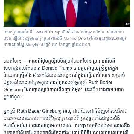
រចនា
សម្ព័ន្ធ​
Khmer English
រំលង​
និង​
បណ្តាញ​សង្គម
ចូល​
លោក​ប្រធានាធិបតី Donald Trump ដើរ​សំដៅ​ទៅ​កាន់​អ្នក​កាសែត នៅ​មុន​ពេល​
ទៅ​
លោក​ឡើង​ជិះ​ឧទ្ធម្ភាគចក្រ​ប្រធានាធិបតី Marine One ទៅ​កាន់​មូលដ្ឋាន​យោធា​ផ្លូវ
កាន់​
អាកាស​នៅ​រដ្ឋ Maryland ថ្ងៃ​ទី ២១ ខែកញ្ញា ឆ្នាំ២០២០។
ទំព័រ​
ភាសា
ស្វែង​
សេតវិមាន —
កាល​ពី​ថ្ងៃ​ចន្ទ​ម្សិលមិញ​នៅ​សេតវិមាន ប្រធានាធិបតី​
រក
សហរដ្ឋអាមេរិក​លោក Donald Trump បាន​ជួប​ជាមួយ​ស្ត្រី​ម្នាក់​ក្នុង​
ចំណោម​ស្ត្រី​ទាំង ៥ នាក់​ដែល​មាន​ឈ្មោះ​នៅ​ក្នុង​បញ្ជី​របស់​លោក សម្រាប់​
ជំនួស​តំណែង​ចៅក្រម​តុលាការ​កំពូល​របស់​អ្នកស្រី Ruth Bader
Ginsburg ដែល​បាន​ស្លាប់​កាល​ពី​សប្ដាហ៍​មុន។ នេះ​បើ​យោង​តាម​ប្រភព​
មួយ​ចំនួន។
អ្នកស្រី Ruth Bader Ginsburg អាយុ ៨៧ ដែល​ជា​និមិត្តរូប​នៃ​សេរីភាព
បាន​ទទួល​មរណភាព​កាល​ពី​ថ្ងៃ​សុក្រ បន្ទាប់​ពី​ប្រយុទ្ធ​តតាំង​ជាមួយ​ជំងឺ​
មហារីក​អស់​រយៈពេល​ជា​យូរ​មក។ លោក Trump បាន​និយាយ​ថា លោក​នឹង​
ប្រកាស​អំពី​អ្នក​ដែល​លោក​នឹង​តែងតាំង បន្ទាប់​ពី​ពិធី​បុណ្យ​សព​របស់​អ្នកស្រី