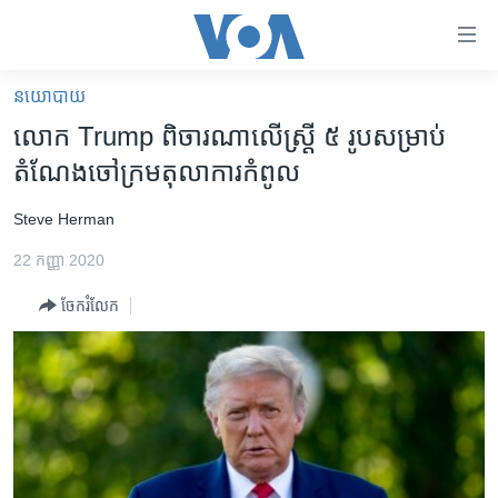
ភ្ជាប់​
ទៅ​
គេហទំព័រ​
នយោបាយ
កម្ពុជា
ទាក់ទង
លោក Trump ពិចារណា​លើ​ស្ត្រី ៥ រូប​សម្រាប់​
រំលង​
អន្តរជាតិ
តំណែង​ចៅក្រម​តុលាការ​កំពូល
និង​
អាមេរិក
ចូល​
Steve Herman
ទៅ​​
ចិន
ទំព័រ​
22 កញ្ញា 2020
ហេឡូវីអូអេ
ព័ត៌មាន​​
ចែករំលែក
តែ​
កម្ពុជាច្នៃប្រតិដ្ឋ
ម្តង
ព្រឹត្តិការណ៍ព័ត៌មាន
រំលង​
និង​
ទូរទស្សន៍ / វីដេអូ​
ចូល​
វិទ្យុ / ផតខាសថ៍
ទៅ​
ទំព័រ​
កម្មវិធីទាំងអស់