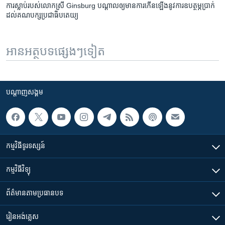
ការ​ស្លាប់​របស់​លោកស្រី Ginsburg បណ្ដាល​ឲ្យ​មាន​ការ​កើនឡើង​នូវ​ការ​ឧបត្ថម្ភ​ប្រាក់​
ដល់​គណបក្ស​ប្រជាធិបតេយ្យ
អានអត្ថបទផ្សេងៗទៀត
បណ្តាញ​សង្គម
កម្មវិធី​ទូរទស្សន៍
កម្មវិធី​វិទ្យុ
ព័ត៌មាន​តាមប្រធានបទ​
រៀន​​អង់គ្លេស