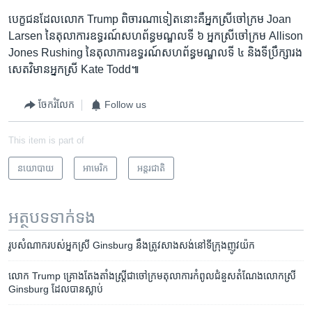
បេក្ខជន​ដែល​លោក Trump ពិចារណា​ទៀត​នោះ​គឺ​អ្នកស្រី​ចៅក្រម Joan
Larsen នៃ​តុលាការ​ឧទ្ធរណ៍​សហព័ន្ធ​មណ្ឌល​ទី ៦ អ្នកស្រី​ចៅក្រម Allison
Jones Rushing នៃ​តុលាការ​ឧទ្ធរណ៍​សហព័ន្ធ​មណ្ឌល​ទី ៤ និង​ទីប្រឹក្សា​រង​
សេតវិមាន​អ្នកស្រី Kate Todd៕
ចែករំលែក
Follow us
This item is part of
នយោបាយ
អាមេរិក​
អន្តរជាតិ
អត្ថបទ​ទាក់ទង
រូប​សំណាក​របស់​អ្នកស្រី Ginsburg នឹង​ត្រូវ​សាងសង់​នៅ​ទីក្រុង​ញូវយ៉ក
លោក Trump គ្រោង​តែងតាំង​ស្រ្តី​ជា​ចៅក្រម​តុលាការ​កំពូល​ជំនួស​តំណែង​លោកស្រី
Ginsburg ដែល​បាន​ស្លាប់