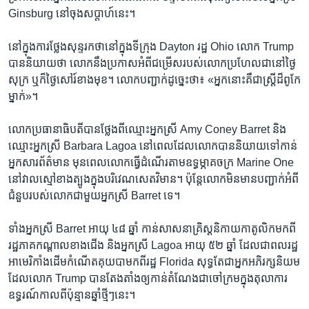
Ginsburg នៅ​ចុង​សប្ដាហ៍​នេះ។
នៅ​ក្នុង​ការ​ថ្លែង​សុន្ទរកថា​នៅ​ក្នុង​ទីក្រុង Dayton រដ្ឋ Ohio លោក Trump
បាន​និយាយ​ថា លោក​នឹង​ប្រកាស​អំពី​ជម្រើស​របស់​លោក​ប្រហែលជា​នៅ​ថ្ងៃ​
សុក្រ ឬ​ក៏​ថ្ងៃ​សៅរ៍​ខាង​មុខ។ លោក​បញ្ជាក់​ដូច្នេះ​ថា៖ «អ្នក​នោះ​គឺ​ជា​ស្ត្រី​ដ៏​ពូកែ​
ម្នាក់»។
លោក​ប្រធានាធិបតី​បាន​ថ្លែង​ពី​ឈ្មោះ​អ្នកស្រី Amy Coney Barret និង​
ឈ្មោះ​អ្នកស្រី Barbara Lagoa នៅ​ពេល​ដែល​លោក​បាន​និយាយ​ទៅ​កាន់​
អ្នក​សារព័ត៌មាន មុន​ពេល​លោក​ធ្វើ​ដំណើរ​តាម​ឧទ្ធម្ភាគចក្រ Marine One
នៅ​វាល​ស្មៅ​ខាង​ត្បូង​ក្នុង​បរិវេណ​សេតវិមាន។ ប៉ុន្តែ​លោក​មិន​មាន​បញ្ជាក់​អំពី​
ជំនួប​របស់​លោក​ជាមួយ​អ្នកស្រី Barret ទេ។
ទាំង​អ្នកស្រី Barret អាយុ ៤៨ ឆ្នាំ កាន់​សាសនា​គ្រិស្ដ​និកាយ​កាតូលិក​មកពី​
រដ្ឋ​ភាគ​កណ្ដាល​ខាង​ជើង និង​អ្នកស្រី Lagoa អាយុ ៥២ ឆ្នាំ ដែល​ជា​ពលរដ្ឋ​
អាមេរិកាំង​ដើម​កំណើត​គុយបា​មកពី​រដ្ឋ Florida សុទ្ធតែ​ជា​អ្នក​អភិរក្ស​និយម
ដែល​លោក Trump បាន​តែងតាំង​ឲ្យ​កាន់​តំណែង​ជា​ចៅក្រម​ក្នុង​តុលាការ​
ឧទ្ធរណ៍​កាល​ពី​ប៉ុន្មាន​ឆ្នាំ​ថ្មីៗ​នេះ។