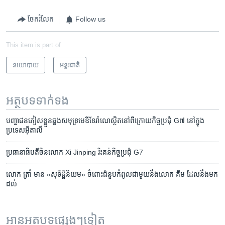
ចែករំលែក
Follow us
This item is part of
នយោបាយ
អន្តរជាតិ
អត្ថបទ​ទាក់ទង
បញ្ហា​ជន​ភៀស​ខ្លួន​ឆ្លង​សមុទ្រ​មេឌីទែរ៉ាណេ​ស្ថិត​នៅ​ពី​ក្រោយ​កិច្ច​ប្រជុំ G៧ នៅ​ក្នុង​
ប្រទេស​អ៊ីតាលី
ប្រធានាធិបតី​ចិន​លោក Xi Jinping រិះគន់​កិច្ច​ប្រជុំ G7
លោក ត្រាំ មាន «សុទិដ្ឋិនិយម» ចំពោះ​ជំនួប​កំពូល​ជាមួយនឹង​លោក គីម ដែល​នឹង​មក​
ដល់
អានអត្ថបទផ្សេងៗទៀត