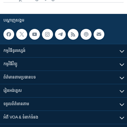
បណ្តាញ​សង្គម
កម្មវិធី​ទូរទស្សន៍
កម្មវិធី​វិទ្យុ
ព័ត៌មាន​តាមប្រធានបទ​
រៀន​​អង់គ្លេស
ទទួល​ព័ត៌មាន​តាម
អំពី​ VOA & ទំនាក់ទំនង