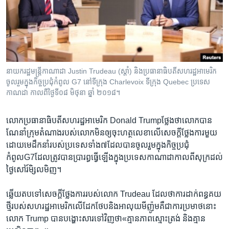
រចនា
សម្ព័ន្ធ​
Khmer English
រំលង​
និង​
បណ្តាញ​សង្គម
ចូល​
ទៅ​
នាយករដ្ឋ​មន្រ្តី​កាណាដា Justin Trudeau (ស្តាំ) និង​ប្រធានាធិបតី​សហរដ្ឋ​អាមេរិក​
កាន់​
ចូល​រួម​ក្នុង​កិច្ច​ប្រជុំ​កំពូល G7 នៅ​ទីក្រុង​ Charlevoix ទីក្រុង Quebec ប្រទេស​
ទំព័រ​
កាណដា កាលពី​ថ្ងៃទី​០៨ មិថុនា ឆ្នាំ ២០១៨។
ភាសា
ស្វែង​
រក
លោកប្រធានាធិបតី​សហរដ្ឋអាមេរិក Donald Trumpថ្លែង​ថា​លោក​បាន​
ណែនាំ​ក្រុម​តំណាង​របស់​លោក​មិន​ឲ្យ​ចុះ​ហត្ថលេខា​លើ​សេចក្តីថ្លែងការ​មួយ​
ដោយ​មេដឹកនាំ​របស់​ប្រទេសទាំង៧​ដែល​បាន​ចូលរួម​ក្នុង​កិច្ចប្រជុំ​
កំពូលG7ដែល​ត្រូវ​បាន​ប្រារព្ធ​ធ្វើ​ឡើងក្នុង​ប្រទេសកាណាដា​កាល​ពី​សុក្រ​ដល់​
ថ្ងៃសៅរ៍​មិ្សលមិញ។ ​
ឆ្លើយតប​ទៅ​សេចក្តី​ថ្លែងការ​របស់​លោក Trudeau​ ដែល​ថា​ការ​ដាក់​ពន្ធគយ​
ថ្មី​របស់​សហរដ្ឋអាមេរិក​លើ​ដែកថែប​និង​អាលុយ​មីញ៉ូម​គឺ​ជា​ការ​ប្រមាថ​នោះ​
លោក Trump បាន​បង្ហោះសារ​ទៅ​វិញ​ថា«គ្មាន​ភាព​ស្មោះត្រង់​ និង​គ្មាន​