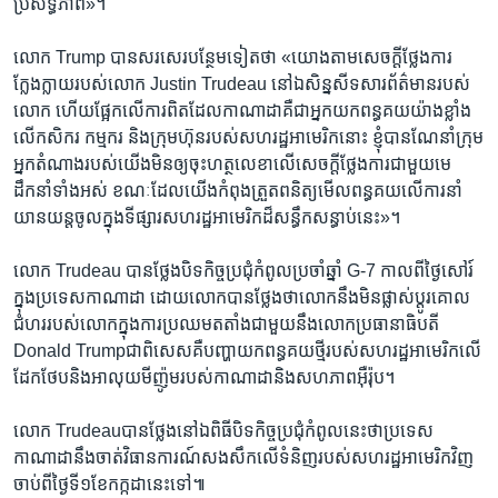
ប្រសិទ្ធភាព»។
លោក Trump បាន​សរសេរ​បន្ថែម​ទៀត​ថា «យោង​តាម​សេចក្តីថ្លែងការ​
ក្លែងក្លាយ​របស់​លោក Justin Trudeau​ នៅ​ឯ​សិន្នសីទ​សារព័ត៌មាន​របស់​
លោក​ ហើយ​ផ្អែក​លើ​ការពិត​ដែល​កាណាដា​គឺ​ជា​អ្នក​យក​ពន្ធគយ​យ៉ាង​ខ្លាំង​
លើ​កសិករ​ កម្មករ​ និង​ក្រុមហ៊ុន​របស់​សហរដ្ឋអាមេរិក​នោះ​ ខ្ញុំ​បាន​ណែនាំ​ក្រុម​
អ្នកតំណាង​របស់​យើង​មិន​ឲ្យ​ចុះ​ហត្ថលេខា​លើ​សេចក្តីថ្លែងការ​ជាមួយ​មេ
ដឹកនាំ​ទាំងអស់​ ខណៈ​ដែល​យើង​កំពុង​ត្រួតពនិត្យ​មើល​ពន្ធគយ​លើ​ការនាំ​
យានយន្ត​ចូល​ក្នុង​ទីផ្សារ​សហរដ្ឋអាមេរិក​ដ៏​សន្ធឹកសន្ធាប់​នេះ»។
លោក Trudeau បាន​ថ្លែង​បិទ​កិច្ចប្រជុំ​កំពូល​ប្រចាំ​ឆ្នាំ G-7 កាល​ពី​ថ្ងៃសៅរ៍​
ក្នុង​ប្រទេស​កាណាដា​ ដោយ​លោក​បាន​ថ្លែង​ថា​លោក​នឹង​មិន​ផ្លាស់ប្តូរ​គោល
ជំហរ​របស់​លោក​ក្នុង​ការ​ប្រឈម​តតាំង​ជាមួយ​នឹង​លោកប្រធានាធិបតី
Donald Trumpជាពិសេស​គឺ​បញ្ហា​យក​ពន្ធគយថ្មី​របស់​សហរដ្ឋអាមេរិក​លើ​
ដែកថែប​និង​អាលុយមីញ៉ូម​របស់​កាណាដា​និង​សហភាពអ៊ឺរ៉ុប។
លោក Trudeauបាន​ថ្លែង​នៅ​ឯ​ពិធីបិទ​កិច្ចប្រជុំ​កំពូល​នេះ​ថា​ប្រទេស
កាណាដា​នឹង​ចាត់វិធានការណ៍​សងសឹក​លើ​ទំនិញ​របស់​សហរដ្ឋអាមេរិក​វិញ​
ចាប់​ពី​ថ្ងៃទី១​ខែកក្កដានេះ​ទៅ៕