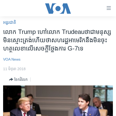
ភ្ជាប់​
ទៅ​
គេហទំព័រ​
អន្តរជាតិ
កម្ពុជា
ទាក់ទង
លោក Trump ហៅ​លោក Trudeauថា​ជា​មនុស្ស​
រំលង​
អន្តរជាតិ
មិន​ស្មោះត្រង់​ហើយ​ថា​សហរដ្ឋ​អាមេរិក​នឹង​មិន​ចុះ​
និង​
អាមេរិក
ហត្ថលេខា​លើ​សេចក្តីថ្លែងការ​ G-7ទេ
ចូល​
ទៅ​​
ចិន
VOA News
ទំព័រ​
ហេឡូវីអូអេ
ព័ត៌មាន​​
11 មិថុនា 2018
តែ​
កម្ពុជាច្នៃប្រតិដ្ឋ
ម្តង
ចែករំលែក
ព្រឹត្តិការណ៍ព័ត៌មាន
រំលង​
និង​
ទូរទស្សន៍ / វីដេអូ​
ចូល​
វិទ្យុ / ផតខាសថ៍
ទៅ​
ទំព័រ​
កម្មវិធីទាំងអស់