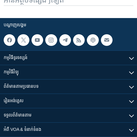
បណ្តាញ​សង្គម
កម្មវិធី​ទូរទស្សន៍
កម្មវិធី​វិទ្យុ
ព័ត៌មាន​តាមប្រធានបទ​
រៀន​​អង់គ្លេស
ទទួល​ព័ត៌មាន​តាម
អំពី​ VOA & ទំនាក់ទំនង