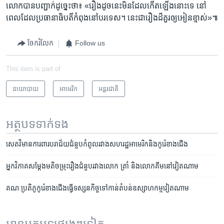
លោក​បាន​បញ្ជាក់​ដូច្នេះ​ថា៖ «រឿង​ដូច​នេះ​មិន​ដែល​កើត​ឡើង​នោះ​ទេ នៅ​
ពេល​ដែល​ប្រធានាធិបតី​កំពុង​នៅ​បរទេស‍។ នេះ​ជា​រឿង​ដ៏​គួរ​ឲ្យ​អៀន​ខ្មាស‍់»៕
ចែករំលែក
Follow us
This item is part of
នយោបាយ
អាមេរិក​
អន្តរជាតិ
អត្ថបទ​ទាក់ទង
សេតវិមាន​ការពារ​បរាជ័យ​ជំនួប​កំពូល​រវាង​សហរដ្ឋ​អាមេរិក​និង​កូរ៉េខាង​ជើង
អ្នកវិភាគ​សម្តែង​មតិ​ចម្រុះ​រឿង​ជំនួប​រវាង​លោក​ ត្រាំ ​និង​លោក​គីម​នៅ​វៀតណាម
គណៈប្រតិភូ​កូរ៉េ​ខាង​ជើង​ធ្វើ​ទស្សនកិច្ច​ទៅ​កាន់​តំបន់​ឧស្សាហកម្ម​វៀតណាម
អានអត្ថបទផ្សេងៗទៀត