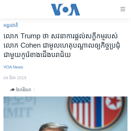
ភ្ជាប់​
ទៅ​
គេហទំព័រ​
អន្តរជាតិ
កម្ពុជា
ទាក់ទង
លោក Trump ថា សវនាការ​ផ្ដល់​សក្ខីកម្ម​របស់​
រំលង​
អន្តរជាតិ
លោក Cohen ជា​មូលហេតុ​បណ្ដាល​ឲ្យ​កិច្ច​ប្រជុំ​
និង​
អាមេរិក
ជាមួយ​កូរ៉េ​ខាង​ជើង​បរាជ័យ
ចូល​
ទៅ​​
ចិន
VOA News
ទំព័រ​
ហេឡូវីអូអេ
ព័ត៌មាន​​
04 មីនា 2019
តែ​
កម្ពុជាច្នៃប្រតិដ្ឋ
ម្តង
ចែករំលែក
ព្រឹត្តិការណ៍ព័ត៌មាន
រំលង​
និង​
ទូរទស្សន៍ / វីដេអូ​
ចូល​
វិទ្យុ / ផតខាសថ៍
ទៅ​
ទំព័រ​
កម្មវិធីទាំងអស់