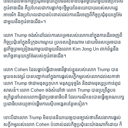
ពេល​ដែល​មាន​កិច្ច​ប្រជុំ​អំពី​នុយក្លេអ៊ែរ​ដ៏​សំខាន់​បំផុត​មួយ​ជាមួយ​នឹង​ប្រទេស​
កូរ៉េ​ខាង​ជើង គឺ​ប្រហែល​ជា​ការ​ធ្លាក់​ចុះ​ថ្មី​មួយ​នៃ​នយោបាយ​របស់​សហរដ្ឋ​
អាមេរិក និង​ប្រហែល​ជា​បាន​ប៉ះពាល់​ដល់​ការ​ដើរ​ចេញ​ពី​កិច្ច​ប្រជុំ​នុយក្លេអ៊ែរ​
ជាមួយ​នឹង​កូរ៉េ​ខាង​ជើង‍»។
លោក Trump ចង់​សំដៅ​ដល់​ការ​សម្រេច​របស់​លោក​នៅ​ក្នុង​ការ​ដើរ​ចេញ​ពី​
កិច្ច​ប្រជុំ​នៅ​ក្នុង​ទីក្រុង​ហាណូយ ប្រទេស​វៀតណាម ដោយ​មិន​សម្រេច​បាន​
នូវ​កិច្ច​ព្រមព្រៀង​ណា​មួយ​ជាមួយ​នឹង​លោក Kim Jong Un ពាក់ព័ន្ធ​នឹង​
មហិច្ឆតា​នុយក្លេអ៊ែរ​របស់​កូរ៉េ​ខាង​ជើង។
លោក Cohen ដែល​ធ្លាប់​ធ្វើ​ជា​មេធាវី​ផ្ទាល់​ខ្លួន​របស់​លោក Trump បាន​
មួយ​ទសវត្សរ៍ បាន​បញ្ជាក់​នៅ​ក្នុង​ការ​ផ្ដល់​សក្ខីកម្ម​របស់​លោក​ដល់​សភា​ថា
លោក Trump ថា​ជា​មនុស្ស​កុហក មនុស្ស​ទុច្ចរិត និង​ជា​មនុស្ស​ប្រកាន់​ពូជ
សាសន៍។ លោក Cohen ចង់​សំដៅ​ថា លោក Trump បាន​ប្រព្រឹត្តបទ​
ឧក្រិដ្ឋ​នៅ​ពេល​លោក​ធ្វើ​ជា​ប្រធានាធិបតី ដែល​ករណី​នេះ​បាន​ធ្វើ​ឲ្យ​គណបក្ស​
ប្រជាធិបតេយ្យ​ចាប់ផ្ដើម​ការ​ស៊ើប​អង្កេត​បន្ថែម​ទៀត។
ទោះបីជា​លោក Trump មិន​បាន​និយាយ​ឲ្យ​បាន​ច្បាស់​ថា​តើ​សវនាការ​ផ្ដល់​
សក្ខីកម្ម​របស់​លោក Cohen ប៉ះពាល់​ដល់​កិច្ច​ប្រជុំ​នេះ​យ៉ាង​ណា​ក៏​ដោយ ក៏​