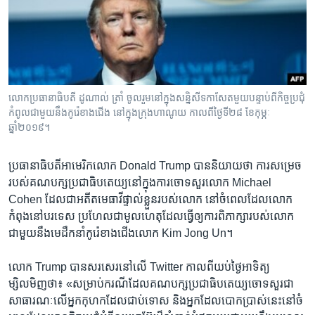
រចនា
សម្ព័ន្ធ​
Khmer English
រំលង​
និង​
បណ្តាញ​សង្គម
ចូល​
ទៅ​
លោក​ប្រធានាធិបតី ដូណាល់​ ត្រាំ​ ចូលរួម​នៅ​ក្នុង​សន្និសីទ​កាសែត​មួយ​បន្ទាប់​ពី​កិច្ចប្រជុំ​
កាន់​
កំពូល​ជាមួយ​នឹង​កូរ៉េ​ខាង​ជើង នៅ​ក្នុង​ក្រុង​ហាណូយ កាលពី​ថ្ងៃទី២៨ ខែកុម្ភៈ
ទំព័រ​
ឆ្នាំ២០១៩។
ភាសា
ស្វែង​
រក
ប្រធានាធិបតី​អាមេរិក​លោក Donald Trump បាន​និយាយ​ថា ការ​សម្រេច​
របស់​គណបក្ស​ប្រជាធិបតេយ្យ​នៅ​ក្នុង​ការ​ចោទ​សួរ​លោក Michael
Cohen ដែល​ជា​អតីត​មេធាវី​ផ្ទាល់​ខ្លួន​របស់​លោក នៅ​ចំ​ពេល​ដែល​លោក​
កំពុង​នៅ​បរទេស ប្រហែល​ជា​មូលហេតុ​ដែល​ធ្វើ​ឲ្យ​ការ​ពិភាក្សា​របស់​លោក​
ជាមួយ​នឹង​មេដឹកនាំ​កូរ៉េ​ខាង​ជើង​លោក Kim Jong Un។
លោក Trump បាន​សរសេរ​នៅ​លើ Twitter កាល​ពី​យប់​ថ្ងៃ​អាទិត្យ​
ម្សិលមិញ​ថា៖ «សម្រាប់​ករណី​ដែល​គណបក្ស​ប្រជាធិបតេយ្យ​ចោទ​សួរ​ជា​
សាធារណៈ​លើ​អ្នក​កុហក​ដែល​ជាប់​ទោស និង​អ្នក​ដែល​បោក​ប្រាស់​នេះ​នៅ​ចំ​