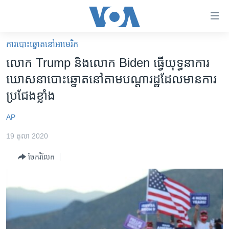
ភ្ជាប់​
ទៅ​
គេហទំព័រ​
ការបោះឆ្នោតនៅអាមេរិក
កម្ពុជា
ទាក់ទង
លោក Trump និង​លោក Biden ធ្វើ​យុទ្ធនាការ​
រំលង​
អន្តរជាតិ
ឃោសនា​បោះឆ្នោត​នៅ​តាម​បណ្ដា​រដ្ឋ​ដែល​មាន​ការ​
និង​
អាមេរិក
ប្រជែង​ខ្លាំង
ចូល​
ទៅ​​
ចិន
AP
ទំព័រ​
ហេឡូវីអូអេ
ព័ត៌មាន​​
19 តុលា 2020
តែ​
កម្ពុជាច្នៃប្រតិដ្ឋ
ម្តង
ចែករំលែក
ព្រឹត្តិការណ៍ព័ត៌មាន
រំលង​
និង​
ទូរទស្សន៍ / វីដេអូ​
ចូល​
វិទ្យុ / ផតខាសថ៍
ទៅ​
ទំព័រ​
កម្មវិធីទាំងអស់