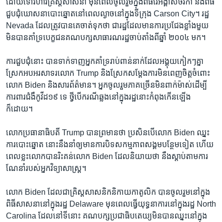
ដោយ​ទៅ​វិហារ​គ្រិស្ត​សាសនា មុន​ពេល​ចូលរួម​ក្នុង​ពិធី​រៃ​អង្គាស​ថវិកា និង​ពិធី​
ជួបជុំ​ឃោសនា​បោះឆ្នោត​នៅ​ពេល​ល្ងាច​នៅ​ក្នុង​ទីក្រុង Carson City។ រដ្ឋ
Nevada ដែល​ត្រូវ​បាន​គេ​ចាត់ទុក​ថា​ ជា​រដ្ឋ​ដែល​មាន​ការ​ប្រជែង​ខ្លាំង​មួយ
មិន​បាន​គាំទ្រ​បេក្ខជន​គណបក្ស​សាធារណរដ្ឋ​ចាប់តាំង​ពី​ឆ្នាំ ២០០៤ មក។
ការ​ជួបជុំ​នោះ​ បាន​ទាក់​ទាញ​អ្នក​គាំទ្រ​រាប់​ពាន់​នាក់​ដែល​អង្គុយ​កៀកៗ​គ្នា
ស្រែក​អបអរ​សាទរ​លោក Trump និង​ស្រែក​សម្តែង​ការ​មិន​ពេញ​ចិត្ត​ចំពោះ​
លោក Biden និង​សារព័ត៌មាន។ អ្នក​ចូលរួម​ភាគ​ច្រើន​មិន​ពាក់​ម៉ាស់​ដើម្បី​
ការពារ​ជំងឺ​កូវីដ១៩ ទេ ថ្វីបើ​ករណី​ឆ្លង​នៅ​ក្នុង​រដ្ឋ​នោះ​កំពុង​កើនឡើង​
ក៏ដោយ។
លោក​ប្រធានាធិបតី Trump បាន​ព្រមាន​ថា ប្រសិនបើ​លោក Biden ឈ្នះ​
ការ​បោះឆ្នោត នោះ​នឹង​នាំ​ឲ្យ​មាន​ការ​បិទ​សកម្មភាព​សង្គម​បន្ថែម​ទៀត ហើយ​
ពេល​ខ្លះ​លោក​បាន​រិះគន់​លោក Biden ដែល​និយាយ​ថា​ នឹង​ស្តាប់​តាម​ការ​
ណែនាំ​របស់​អ្នក​វិទ្យាសាស្ត្រ។
លោក Biden ដែល​ជា​គ្រិស្ត​សាសនិក​និកាយ​កាតូលិក បាន​ចូលរួម​នៅ​ក្នុង​
ពិធី​សាសនា​នៅ​ក្នុង​រដ្ឋ Delaware មុន​ពេល​ធ្វើ​យុទ្ធនាការ​នៅ​ក្នុង​រដ្ឋ North
Carolina ដែល​នៅ​ទីនោះ គណបក្ស​ប្រជាធិបតេយ្យ​មិន​បាន​ឈ្នះ​នៅ​ក្នុង​