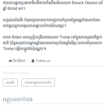
ការ​បោះឆ្នោត​ប្រធានាធិបតី​ចាប់តាំង​ពី​សម័យ​លោក Barack Obama នៅ​
ឆ្នាំ ២០០៨ មក។
បេក្ខជន​ទាំង​ពីរ ​កំពុង​ព្យាយាម​ទាក់ទាញ​ការ​គាំទ្រ​នៅ​ក្នុង​រដ្ឋ​ទាំង​នោះ​ដែល​
អាច​ជួយ​ពួកគេ​ឲ្យ​ឈាន​ឆ្ពោះ​ទៅ​កាន់​ជ័យជម្នះ។
លោក Biden មាន​ប្រៀប​ច្រើន​ជាង​លោក Trump នៅ​ក្នុង​ការ​ស្ទង់​មតិ​ថ្នាក់​
ជាតិ ប៉ុន្តែ​សម្រាប់​បណ្តា​រដ្ឋ​ដែល​មាន​ការ​ប្រជែង​ខ្លាំង​វិញ លោក​នាំ​មុខ​លោក
Trump បន្តិចបន្ដួច​តែ​ប៉ុណ្ណោះ៕
ចែករំលែក
Follow us
This item is part of
អាមេរិក​
ការបោះឆ្នោតនៅអាមេរិក
អត្ថបទ​ទាក់ទង