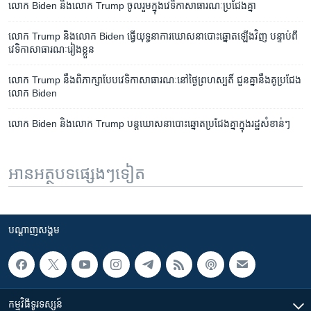
លោក Biden និង​លោក Trump ចូលរួម​ក្នុង​វេទិកា​សាធារណៈ​ប្រជែង​គ្នា
លោក ​Trump​ និង​លោក​ Biden​ ​ធ្វើ​យុទ្ធនាការ​ឃោសនា​បោះឆ្នោត​ឡើង​វិញ​ បន្ទាប់ពី​
វេទិកា​សាធារណៈ​រៀងខ្លួន
លោក​ Trump នឹង​ពិភាក្សា​បែប​វេទិកា​សាធារណៈ​នៅ​ថ្ងៃ​ព្រហស្បតិ៍​ ជួន​គ្នា​នឹង​គូ​​​ប្រជែង​​
លោក Biden
លោក Biden និង​លោក Trump បន្ត​ឃោសនា​បោះឆ្នោត​ប្រជែង​គ្នា​ក្នុង​រដ្ឋ​សំខាន់ៗ
អានអត្ថបទផ្សេងៗទៀត
បណ្តាញ​សង្គម
កម្មវិធី​ទូរទស្សន៍