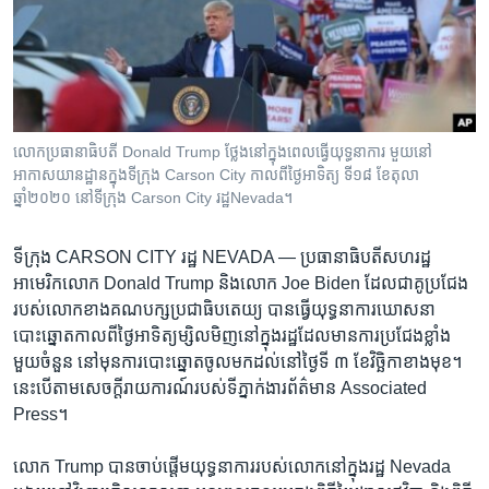
រចនា
សម្ព័ន្ធ​
Khmer English
រំលង​
និង​
បណ្តាញ​សង្គម
ចូល​
ទៅ​
លោក​ប្រធានាធិបតី Donald Trump ថ្លែង​នៅក្នុង​ពេល​ធ្វើ​យុទ្ធនាការ មួយ​នៅ​
កាន់​
អាកាសយានដ្ឋាន​ក្នុងទីក្រុង Carson City កាលពី​ថ្ងៃអាទិត្យ ទី១៨ ខែតុលា
ទំព័រ​
ឆ្នាំ២០២០ នៅ​ទីក្រុង Carson City រដ្ឋNevada។
ភាសា
ស្វែង​
រក
ទីក្រុង CARSON CITY រដ្ឋ NEVADA —
ប្រធានាធិបតី​សហរដ្ឋ​
អាមេរិក​លោក Donald Trump និង​លោក Joe Biden ដែល​ជា​គូ​ប្រជែង​
របស់​លោក​ខាង​គណបក្ស​ប្រជាធិបតេយ្យ បាន​ធ្វើ​យុទ្ធនាការ​ឃោសនា​
បោះឆ្នោត​កាលពី​ថ្ងៃ​អាទិត្យ​ម្សិលមិញ​នៅ​ក្នុង​រដ្ឋ​ដែល​មាន​ការ​ប្រជែង​ខ្លាំង​
មួយ​ចំនួន នៅ​មុន​ការ​បោះឆ្នោត​ចូល​មក​ដល់​នៅ​ថ្ងៃ​ទី ៣ ខែ​វិច្ឆិកា​ខាង​មុខ។
នេះ​បើ​តាម​សេចក្តី​រាយការណ៍​របស់​ទីភ្នាក់ងារ​ព័ត៌មាន Associated
Press។
លោក Trump បាន​ចាប់ផ្តើម​យុទ្ធនាការ​របស់​លោក​នៅ​ក្នុង​រដ្ឋ Nevada