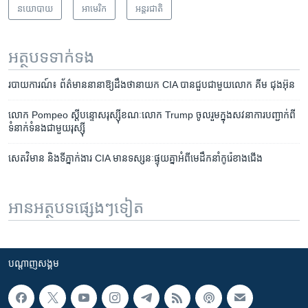
នយោបាយ
អាមេរិក​
អន្តរជាតិ
អត្ថបទ​ទាក់ទង
របាយការណ៍៖ ព័ត៌មាន​នានា​ឱ្យ​ដឹង​ថា​នាយក​ CIA​ បាន​ជួប​ជាមួយ​លោក គីម ជុងអ៊ុន
លោក Pompeo ស្តី​បន្ទោស​រុស្ស៊ី​ខណៈ​លោក Trump ចូលរួម​ក្នុង​សវនាការ​បញ្ជាក់​ពី​
ទំនាក់ទំនង​ជាមួយ​រុស្ស៊ី
សេតវិមាន និង​ទីភ្នាក់ងារ CIA មាន​ទស្សនៈ​ផ្ទុយ​គ្នា​អំពី​មេដឹកនាំ​កូរ៉េ​ខាង​ជើង
អានអត្ថបទផ្សេងៗទៀត
បណ្តាញ​សង្គម