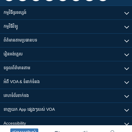
កម្មវិធី​ទូរទស្សន៍
កម្មវិធី​វិទ្យុ
ព័ត៌មាន​តាមប្រធានបទ​
រៀន​​អង់គ្លេស
ទទួល​ព័ត៌មាន​តាម
អំពី​ VOA & ទំនាក់ទំនង
គេហទំព័រ​​ទាក់ទង
ទាញយក​ App ផ្សេងៗ​របស់​ VOA
Accessibility