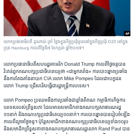
រចនា
សម្ព័ន្ធ​
Khmer English
រំលង​
និង​
បណ្តាញ​សង្គម
ចូល​
ទៅ​
លោក​ប្រធានាធិបតី ដូណាល់ ត្រាំ ថ្លែង​ក្នុង​កិច្ចប្រជុំ​មួយ​នៅ​ក្នុង​កិច្ចប្រជុំ G20 នៅ​ក្នុង​
កាន់​
ក្រុង Hamburg កាលពី​ថ្ងៃទី៧ ខែកក្កដា ឆ្នាំ២០១៧។
ទំព័រ​
ភាសា
ស្វែង​
លោក​ប្រធានាធិបតី​សហរដ្ឋ​អាមេរិក Donald Trump កាល​ពី​ថ្ងៃចន្ទ​បាន​
រក
រិះគន់ពួក​គណបក្ស​ប្រជាធិបតេយ្យ​ថា «ជា​អ្នក​រារាំង» ការ​បោះឆ្នោត​ប្រឆាំង​
នឹង​ការ​តែងតាំង​នាយក CIA លោក Mike Pompeo ដែល​ជា​បេក្ខជន​
លោក Trump ជ្រើសរើស​ធ្វើ​ជា​រដ្ឋមន្រ្តី​ការបទេស។
លោក Pompeo ប្រឈម​នឹង​ការ​ប្រឆាំង​ជា​ខ្លាំង​ពី​គណៈកម្មាធិការ​កិច្ចការ​
បរទេស​របស់ព្រឹទ្ធសភា​ ដែល​មាន​សមាជិក​ខាង​គណបក្ស​សាធារណរដ្ឋ​
១១នាក់​ និង​គណបក្ស​ប្រជាធិតេយ្យ​១០នាក់។ ការ​បោះឆ្នោត​បាន​រៀបចំ​ឡើង​
កាល​ពី​ល្ងាច​ថ្ងៃចន្ទ។ ប៉ុន្តែ​សមាជិក​ខាង​គណបក្ស​ប្រជាធិបតេយ្យ​ទាំង១០រូប
និង​សមាជិក​ព្រឹទ្ធសភា​ខាង​គណបក្ស​សាធារណរដ្ឋ​លោក Rand Paul បាន​