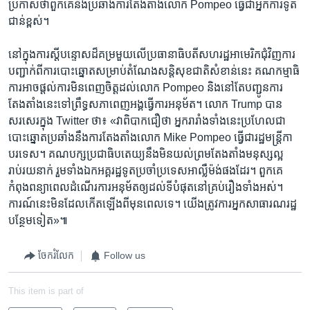
ប្រកាស​ថា​ពួកគេ​នឹង​ប្រឆាំង​ការ​តែងតាំង​លោក Pompeo ធ្វើ​ជា​អ្នក​ការទូត​
ជាន់​ខ្ពស់។
នៅក្នុង​ការ​ស្តី​បន្ទោស​ដ៏​គម្រ​មួយ​លើ​ប្រធានាធិបតី​សហរដ្ឋអាមេរិក​ជុំវិញ​ការ​
បញ្ជាក់​ពី​ការ​បោះឆ្នោត​សម្រាប់​តំណែង​សន្តិសុខជាតិ​សំខាន់​នេះ​ គណកម្មាធិ
ការ​អាច​ផ្តល់​ការ​មិន​ពេញ​ចិត្តដល់​លោក Pompeo និង​នៅ​តែ​បញ្ជូន​ការ​
តែងតាំង​នេះ​ទៅ​ព្រឹទ្ធសភា​ពេញអង្គ​ធ្វើ​ការ​អនុម័ត។ លោក Trump បាន​
សរសេរ​ក្នុង Twitter ថា៖ «វា​ពិបាក​ជឿ​ថា អ្នករារាំង​ទាំង​នេះ​ប្រហែល​ជា​
បោះឆ្នោត​ប្រឆាំង​នឹង​ការ​តែងតាំង​លោក Mike Pompeo ធ្វើ​ជា​រដ្ឋមន្រ្តី​កា
បរទេស។ គណបក្ស​ប្រជាធិបតេយ្យ​នឹង​មិន​យល់​ព្រម​តែងតាំង​មនុស្ស​ល្អ​
រាប់រយ​នាក់​ រួម​ទាំង​ឯកអគ្គ​រដ្ឋទូត​ប្រចាំ​ប្រទេស​អាល្លឺម៉ង់​ផងដែរ។ ពួកគេ​
កំពុង​ពន្យា​ពេល​ដំណើរការ​អនុម័ត​ឲ្យ​ដល់​ទី​បំផុត​នៅ​គ្រប់​រឿង​ទាំងអស់។
ការណ៍​នេះ​មិន​ដែល​កើតឡើង​ពី​មុន​ពេល​ទេ។ យើង​ត្រូវ​ការ​អ្នក​សាធារណរដ្ឋ​
បន្ថែម​ទៀត»៕
ចែករំលែក
Follow us
This item is part of