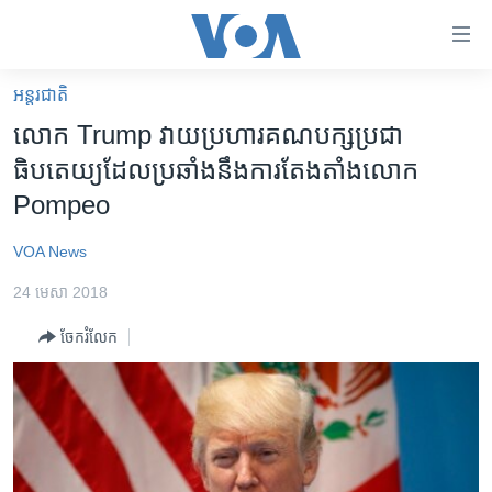
ភ្ជាប់​
ទៅ​
គេហទំព័រ​
អន្តរជាតិ
កម្ពុជា
ទាក់ទង
លោក Trump វាយប្រហារ​គណបក្ស​ប្រជា
រំលង​
អន្តរជាតិ
ធិបតេយ្យ​ដែល​ប្រឆាំង​នឹង​ការ​តែងតាំង​លោក
និង​
អាមេរិក
Pompeo
ចូល​
ទៅ​​
ចិន
VOA News
ទំព័រ​
ហេឡូវីអូអេ
ព័ត៌មាន​​
24 មេសា 2018
តែ​
កម្ពុជាច្នៃប្រតិដ្ឋ
ម្តង
ចែករំលែក
ព្រឹត្តិការណ៍ព័ត៌មាន
រំលង​
និង​
ទូរទស្សន៍ / វីដេអូ​
ចូល​
វិទ្យុ / ផតខាសថ៍
ទៅ​
ទំព័រ​
កម្មវិធីទាំងអស់