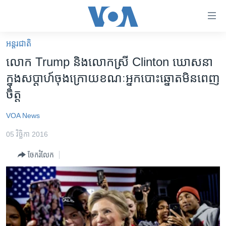
ភ្ជាប់​
ទៅ​
គេហទំព័រ​
អន្តរជាតិ
កម្ពុជា
ទាក់ទង
លោក​ Trump និង​លោក​ស្រី​ Clinton ​ឃោសនា​
រំលង​
អន្តរជាតិ
ក្នុង​សប្តាហ៍​ចុង​ក្រោយ​ខណៈ​អ្នក​បោះ​ឆ្នោត​មិន​ពេញ​
និង​
អាមេរិក
ចិត្ត
ចូល​
ទៅ​​
ចិន
VOA News
ទំព័រ​
ហេឡូវីអូអេ
ព័ត៌មាន​​
05 វិច្ឆិកា 2016
តែ​
កម្ពុជាច្នៃប្រតិដ្ឋ
ម្តង
ចែករំលែក
ព្រឹត្តិការណ៍ព័ត៌មាន
រំលង​
និង​
ទូរទស្សន៍ / វីដេអូ​
ចូល​
វិទ្យុ / ផតខាសថ៍
ទៅ​
ទំព័រ​
កម្មវិធីទាំងអស់