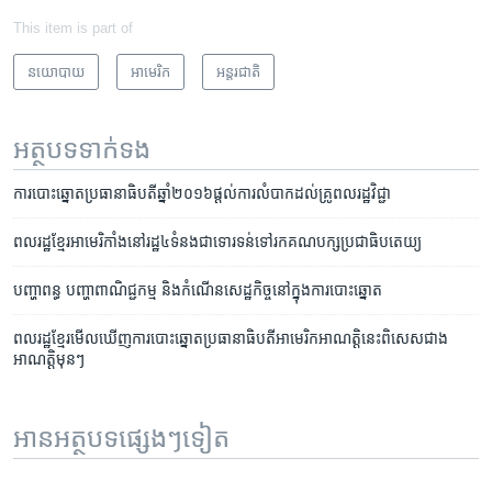
This item is part of
នយោបាយ
អាមេរិក​
អន្តរជាតិ
អត្ថបទ​ទាក់ទង
ការ​បោះឆ្នោត​ប្រធានាធិបតី​ឆ្នាំ​២០១៦​ផ្ដល់​ការ​លំបាក​ដល់​គ្រូ​ពលរដ្ឋវិជ្ជា
ពលរដ្ឋ​ខ្មែរ​អាមេរិកាំង​នៅ​រដ្ឋ​៤​ទំនង​ជាទោរទន់​ទៅ​រក​គណបក្ស​ប្រជាធិបតេយ្យ
បញ្ហា​ពន្ធ បញ្ហា​ពាណិជ្ជកម្ម​ និង​កំណើន​សេដ្ឋកិច្ច​នៅ​ក្នុង​ការ​បោះឆ្នោត
ពលរដ្ឋ​ខ្មែរ​មើល​ឃើញ​ការ​បោះឆ្នោត​ប្រធានាធិបតី​អាមេរិក​អាណត្តិ​នេះ​ពិសេស​ជាង​
អាណត្តិ​មុនៗ
អានអត្ថបទផ្សេងៗទៀត