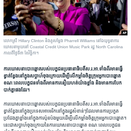
រចនា
សម្ព័ន្ធ​
Khmer English
រំលង​
និង​
បណ្តាញ​សង្គម
ចូល​
ទៅ​
លោក​ស្រី Hillary Clinton និង​តួ​សម្តែង​ Pharrell Williams នៅ​ឯ​យុទ្ធនាការ​
កាន់​
ឃោសនា​មួយ​នៅ​ Coastal Credit Union Music Park រដ្ឋ North Carolina
ទំព័រ​
កាល​ពី​ថ្ងៃទី​៣ ខែ​វិច្ឆិកា។
ភាសា
ស្វែង​
រក
ការឃោសនា​បោះ​ឆ្នោត​របស់​បេក្ខជន​ប្រធានាធិបតី​ស.រ.អា.​​ទាំង​ពីរ​មាន​ធ្វើ​
ខ្វាត់​ខ្វែង​នៅ​ក្នុងសប្តាហ៍​ចុង​ក្រោយ​ដើម្បី​​លើ​កម្លាំង​ចិត្ត​ក្រុម​អ្នក​បោះឆ្នោត
ខណៈ​ពេល​បេក្ខជន​ទាំង​ពីរ​មា​ន​ការ​នឿយ​ហត់​យ៉ាងខ្លាំង​ និង​មាន​ការ​បែក​
បាក់​គ្នា​ផង​ដែរ។​
ការឃោសនា​បោះ​ឆ្នោត​របស់​បេក្ខជន​ប្រធានាធិបតី​ស.រ.អា.ទាំង​ពីរ​មាន​ធ្វើ​
ខ្វាត់​ខ្វែង​នៅ​ក្នុងប្រទេស​អាមេរិក​នៅ​ក្នុង​រដ្ឋ​សំខាន់ៗ​ដែល​មាន​ការ​ប្រកួត​
ប្រជែង​គ្នា​ខ្លាំង​នៅ​ក្នុង​ការ​ប៉ុន​ប៉ង​មួយ​ដើម្បី​លើ​កម្លាំង​ចិត្ត​ក្រុម​អ្នក​បោះឆ្នោត។
នេះ​ជា​សប្តាហ៍​ចុង​ក្រោយនៃ​ការ​ឃោសនា​បោះ​ឆ្នោត​ ខណៈ​ពេល​បេក្ខជន​