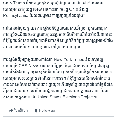
លោក​ Trump​ នឹង​ចូលរួម​ក្នុង​ការ​ប្រជុំ​ជាមួយ​មហាជន​ ដើម្បី​ឃោសនា​
បោះឆ្នោត​នៅ​ក្នុង​រដ្ឋ ​New Hampshire ​រដ្ឋ Ohio ​និង​រដ្ឋ​
Pennsylvania ​ដែល​ជា​រដ្ឋ​មាន​ការ​ប្រកួត​ប្រជែង​ខ្លាំង។
នៅ​ពេល​ជា​មួយ​គ្នា​នេះ​ ការ​ស្ទង់មតិ​ថ្មី​មួយ​បាន​រក​ឃើញ​ថា ​អ្នក​បោះ​ឆ្នោត​
ភាគ​ច្រើន«ជិន​ឆ្អន់»​ជា​មួយ​បេក្ខជន​ប្រធានាធិបតី​អាមេរិកាំង​ទាំង​ពីរ​នាក់​នេះ
ក៏ប៉ុន្តែ​ការណ៍​នេះ​ហាក់​ដូច​ជា​មិន​បាន​មិន​បង្អាក់​ទឹក​ចិត្ត​ប្រជារាស្ត្រ​អាមេរិកាំង​
រាប់​លាន​នាក់​មិន​ឱ្យ​បោះឆ្នោត​ទេ​ នៅ​មុន​ថ្ងៃ​បោះឆ្នោត។​
ការ​ស្ទង់​មតិ​រួមគ្នា​មួយ​រវាង​កាសែត​ New York Times ​និង​បណ្តាញ​
ទូរទស្សន៍ CBS News ​បានរក​ឃើញ​ថា​ ចំនួន​៨០​ភាគរយ​នៃ​ប្រជារាស្ត្រ​
អាមេរិកាំង​ដែល​បាន​ត្រូវស្ទង់​មតិ​យល់​ថា ​ពួក​គេ​មិន​ចូល​ចិត្ត​នឹង​ការឃោសនា​
បោះឆ្នោត​របស់​បេក្ខជន​ទាំង​ពីរ​នាក់​នេះទេ។ ​ក៏​ប៉ុន្តែ​ជនជាតិ​អាមេរិកាំង​ជាង​
៣៦​លាន៥​សែន​នាក់​បាន​បោះឆ្នោត​រួចហើយ​មុន​ថ្ងៃ​បោះ​ឆ្នោត​ធំ​នៅ​ថ្ងៃទី​៨ខែ​
វិច្ឆិកា​ខាង​មុខ​នេះ​ នេះ​បើតាម​អង្គការ​គម្រោង​ការ​បោះឆ្នោត​ស.រ.អា.​ ដែល​
ភាសា​អង់គ្លេស​ហៅ​ថា​ United States Elections Project៕
ចែករំលែក
Follow us