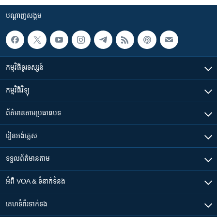
បណ្តាញ​សង្គម
កម្មវិធី​ទូរទស្សន៍
កម្មវិធី​វិទ្យុ
ព័ត៌មាន​តាមប្រធានបទ​
រៀន​​អង់គ្លេស
ទទួល​ព័ត៌មាន​តាម
អំពី​ VOA & ទំនាក់ទំនង
គេហទំព័រ​​ទាក់ទង