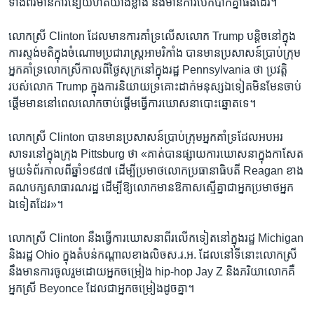
ទាំង​ពីរ​មា​ន​ការ​នឿយ​ហត់​យ៉ាងខ្លាំង​ និង​មាន​ការ​បែក​បាក់​គ្នា​ផង​ដែរ។​
លោកស្រី​ Clinton ​ដែល​មាន​ការ​គាំទ្រ​លើស​លោក​ Trump ​បន្តិច​នៅ​ក្នុង​
ការ​ស្ទង់​មតិ​ក្នុង​ចំណោម​ប្រជារាស្ត្រ​អាមរិកាំង​ បាន​មាន​ប្រសាសន៍​ប្រាប់​ក្រុម​
អ្នក​គាំ​ទ្រ​លោក​ស្រី​កាល​ពី​ថ្ងៃ​សុក្រ​នៅ​ក្នុង​រដ្ឋ​ Pennsylvania ថា​ ប្រវត្តិ​
របស់​លោក ​Trump ក្នុង​ការ​និយាយ​ទ្រគោះ​ដាក់​មនុស្ស​ឯទៀត​មិន​មែន​ចាប់​
ផ្តើម​មាន​នៅ​ពេល​លោក​ចាប់​ផ្តើម​ធ្វើការ​ឃោសនា​បោះ​ឆ្នោត​ទេ។​
លោក​ស្រី ​Clinton​ បាន​មាន​ប្រសាសន៍​ប្រាប់​ក្រុមអ្នក​គាំទ្រ​ដែល​អបអរ​
សាទរ​នៅ​ក្នុង​ក្រុង​ Pittsburg ​ថា «គាត់​បាន​ផ្សាយ​ការ​ឃោសនា​ក្នុង​កាសែត​
មួយ​ទំព័រ​កាល​ពី​ឆ្នាំ​១៩៨៧​ ដើម្បី​ប្រមាថ​លោក​ប្រធានាធិបតី​ Reagan ​ខាង​
គណបក្ស​សាធារណរដ្ឋ​ ដើម្បី​ឱ្យ​លោក​មាន​ឱកាស​ស្មើ​គ្នា​ជា​អ្នក​ប្រមាថ​អ្នក​
ឯទៀត​ដែរ»។
លោក​ស្រី​ Clinton ​នឹង​ធ្វើការ​ឃោសនា​ពីរ​លើក​ទៀត​នៅ​ក្នុង​រដ្ឋ​ Michigan
​និង​រដ្ឋ​ Ohio ​ក្នុង​តំបន់​កណ្តាល​ខាង​លិច​ស.រ.អ.​ ដែល​នៅ​ទី​នោះ​លោក​ស្រី​
នឹង​មាន​ការ​ចូល​រួម​ដោយ​អ្នកចម្រៀង​ hip-hop​ Jay Z ​និង​ភរិយា​លោក​គឺ
អ្នកស្រី​ Beyonce ដែល​ជា​អ្នក​ចម្រៀង​ដូច​គ្នា។​