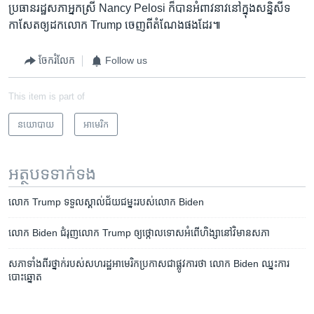
ប្រធាន​រដ្ឋសភា​អ្នកស្រី Nancy Pelosi ក៏​បាន​អំពាវនាវ​នៅ​ក្នុង​សន្និសីទ​
កាសែត​ឲ្យ​ដក​លោក Trump ចេញ​ពី​តំណែង​ផង​ដែរ៕
ចែករំលែក
Follow us
This item is part of
នយោបាយ
អាមេរិក​
អត្ថបទ​ទាក់ទង
លោក Trump ទទួល​ស្គាល់​ជ័យជម្នះ​របស់​លោក Biden
លោក Biden ជំរុញ​លោក Trump ឲ្យ​ថ្កោលទោស​អំពើ​ហិង្សា​នៅ​វិមាន​សភា
សភា​ទាំងពីរ​ថ្នាក់​របស់​សហរដ្ឋ​អាមេរិក​ប្រកាស​ជា​ផ្លូវការ​ថា លោក Biden ឈ្នះ​ការ
បោះឆ្នោត