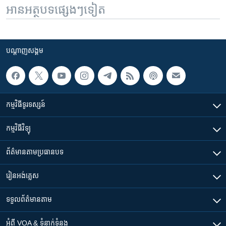
អានអត្ថបទផ្សេងៗទៀត
បណ្តាញ​សង្គម
កម្មវិធី​ទូរទស្សន៍
កម្មវិធី​វិទ្យុ
ព័ត៌មាន​តាមប្រធានបទ​
រៀន​​អង់គ្លេស
ទទួល​ព័ត៌មាន​តាម
អំពី​ VOA & ទំនាក់ទំនង