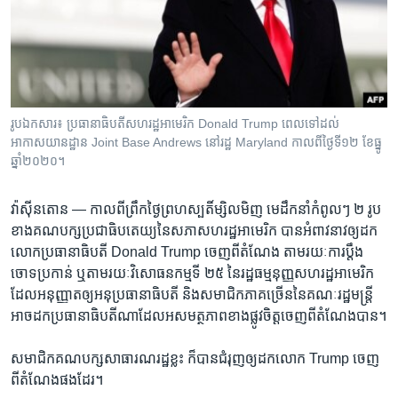
រចនា
សម្ព័ន្ធ​
Khmer English
រំលង​
និង​
បណ្តាញ​សង្គម
ចូល​
ទៅ​
រូបឯកសារ៖ ប្រធានាធិបតីសហរដ្ឋអាមេរិក Donald Trump ពេលទៅដល់
កាន់​
អាកាសយានដ្ឋាន Joint Base Andrews នៅរដ្ឋ Maryland កាលពីថ្ងៃទី១២ ខែធ្នូ
ទំព័រ​
ឆ្នាំ២០២០។
ភាសា
ស្វែង​
រក
វ៉ាស៊ីនតោន —
កាលពី​ព្រឹក​ថ្ងៃ​ព្រហស្បតិ៍​ម្សិលមិញ មេដឹកនាំ​កំពូលៗ ២ រូប​
ខាង​គណបក្ស​ប្រជាធិបតេយ្យ​នៃ​សភា​សហរដ្ឋ​អាមេរិក បាន​អំពាវនាវ​ឲ្យ​ដក​
លោក​ប្រធានាធិបតី Donald Trump ចេញ​ពី​តំណែង តាម​រយៈ​ការ​ប្តឹង​
ចោទ​ប្រកាន់ ឬ​តាម​រយៈ​វិសោធនកម្ម​ទី ២៥ នៃ​រដ្ឋធម្មនុញ្ញ​សហរដ្ឋ​អាមេរិក​
ដែល​អនុញ្ញាត​ឲ្យ​អនុ​ប្រធានាធិបតី និង​សមាជិក​ភាគ​ច្រើន​នៃ​គណៈរដ្ឋមន្ត្រី​
អាច​ដក​ប្រធានាធិបតី​ណា​ដែល​អសមត្ថភាព​ខាង​ផ្លូវ​ចិត្ត​ចេញ​ពី​តំណែង​បាន។
សមាជិក​គណបក្ស​សាធារណរដ្ឋ​ខ្លះ ក៏​បាន​ជំរុញ​ឲ្យ​ដក​លោក Trump ចេញ​
ពី​តំណែង​ផងដែរ។