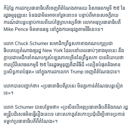
ក៏ប៉ុន្តែ ការ​ដក​ប្រធានាធិបតី​ចេញពី​តំណែង​តាម​រយៈ​វិសោធនកម្ម​ទី ២៥ នៃ​
រដ្ឋធម្មនុញ្ញ​នេះ ទំនងជា​មិន​អាច​ទៅ​រួច​នោះ​ទេ បន្ទាប់ពី​មាន​សេចក្តី​រាយ
ការណ៍​ជា​បន្ត​បន្ទាប់​កាលពី​យប់​ថ្ងៃ​ព្រហស្បតិ៍​ថា លោក​អនុ​ប្រធានាធិបតី
Mike Pence មិន​មាន​ឆន្ទៈ​នៅ​ក្នុង​ការ​អនុវត្ត​តាម​វិធី​នេះ​ទេ។
លោក Chuck Schumer សមាជិក​ព្រឹទ្ធសភា​ខាង​គណបក្ស​ប្រជា
ធិបតេយ្យ​តំណាង​ឲ្យ​រដ្ឋ New York ដែល​នៅ​ពេល​ឆាប់ៗ​ខាង​មុខ​នេះ ​នឹង​
ក្លាយជា​មេដឹកនាំ​គណបក្ស​សំឡេង​ភាគ​ច្រើន​នៃ​ព្រឹទ្ធសភា បាន​និយាយ​ថា
ការ​ប្រើ​វិសោធនកម្ម​ទី ២៥ នៃ​រដ្ឋធម្មនុញ្ញ​គឺជា​វិធី​ដ៏ «លឿន​បំផុត​និង​មាន​
ប្រសិទ្ធភាពបំផុត» នៅ​ក្នុង​ការ​ដក​លោក Trump ចេញពី​តំណែង​បាន។
លោក​បាន​បញ្ជាក់​ថា៖ «ប្រធានាធិបតី​រូប​នេះ​ មិន​គួរ​កាន់​តំណែង​បន្ត​ទៀត​
ទេ»។
លោក Schumer បាន​បន្ថែម​ថា៖ «ប្រសិនបើ​អនុ​ប្រធានាធិបតី​និង​គណៈរដ្ឋ
មន្ត្រី​បដិសេធ​មិន​ធ្វើ​រឿង​នេះ​ទេ នោះ​សភា​គួរតែ​កោះ​ប្រជុំ​ដើម្បី​ចោទ​ប្រកាន់​
ទម្លាក់​ប្រធានាធិបតី​ពី​តំណែង»។