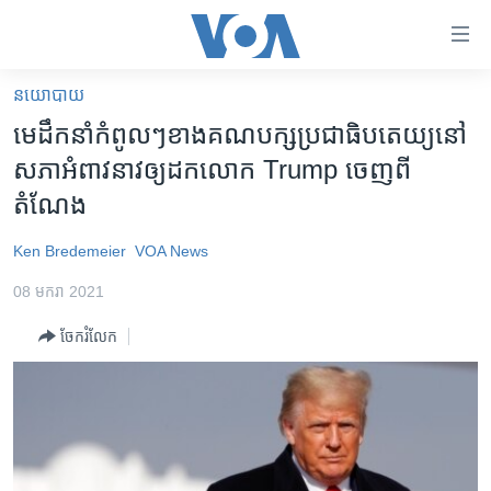
ភ្ជាប់​
ទៅ​
គេហទំព័រ​
នយោបាយ
កម្ពុជា
ទាក់ទង
មេដឹកនាំ​កំពូលៗ​ខាង​គណបក្ស​ប្រជាធិបតេយ្យ​នៅ​
រំលង​
អន្តរជាតិ
សភា​អំពាវនាវ​ឲ្យ​ដក​លោក Trump ចេញ​ពី​
និង​
អាមេរិក
តំណែង
ចូល​
ទៅ​​
ចិន
Ken Bredemeier
VOA News
ទំព័រ​
ហេឡូវីអូអេ
ព័ត៌មាន​​
08 មករា 2021
តែ​
កម្ពុជាច្នៃប្រតិដ្ឋ
ម្តង
ចែករំលែក
ព្រឹត្តិការណ៍ព័ត៌មាន
រំលង​
និង​
ទូរទស្សន៍ / វីដេអូ​
ចូល​
វិទ្យុ / ផតខាសថ៍
ទៅ​
ទំព័រ​
កម្មវិធីទាំងអស់