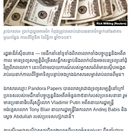
រចនា
សម្ព័ន្ធ​
Khmer English
រំលង​
និង​
បណ្តាញ​សង្គម
ចូល​
រូបឯកសារ៖ ប្រាក់​ដុល្លារ​អាមេរិក កំពុង​ត្រូវ​បាន​រាប់​ដោយ​ធនាគារិក​ម្នាក់​នៅ​ធនាគារ​
ទៅ​
មួយ​កន្លែង​ កាលពី​ថ្ងៃទី៣ ខែវិច្ឆិកា ឆ្នាំ២០០៩។
កាន់​
ទំព័រ​
ភាសា
រដ្ឋធានីវ៉ាស៊ីនតោន —
មេដឹកនាំ​នៅ​ទូទាំង​ពិភព​លោកទាំង​បច្ចុប្បន្ន​និង​អតីត
ស្វែង​
កាល​ មាន​ទ្រព្យ​សម្បត្តិ​ដ៏ច្រើន​សន្ធឹក​សន្ធាប់​និង​លាក់បាំង​អចលន​ទ្រព្យ​នៅ​ជុំ
រក
វិញ​ពិភពលោក។ ​នេះបើ​តាម​របាយការណ៍​របស់​អ្នក​សារ​ព័ត៌មាន​ស៊ើប​អង្កេត​
រាប់​រយនាក់​កាលពី​ថ្ងៃ​អាទិត្យបន្ទាប់​ចងក្រង​ឯកសារ​សម្ងាត់​រាប់លាន​ពីមុន។​
ឯកសារ​ឈ្មោះ​ Pandora Papers​ បាន​លាត​ត្រដាង​ទ្រព្យសម្បត្តិ​នៅ​ក្រៅ​
ប្រទេស​របស់​មេ​ដឹកនាំ​បច្ចុប្បន្ន​និង​អតីត​ចំនួន​៣៥​នាក់​របស់​ប្រទេស​នានា​ រួម​
មាន​ប្រធានាធិបតីរុស្ស៊ី​លោក​ Vladimir Putin ​អតីត​នាយក​រដ្ឋមន្រ្តី​
អង់គ្លេស​លោក​ Tony Blair ​នាយក​រដ្ឋ​មន្ត្រី​ឆែក​លោក ​Andrej Babis ​និង​
ស្តេច​ Abdullah ​របស់​ប្រទេស​ហ្ស៊កដានី។​
ការ​ស៊ើប​អង្កេត​លើ​ឯកសារ​ជិត​១២​លាន​ពីប្រភព​ចំនួន​១៤​នេះ​ ដឹកនាំ​ដោយ​