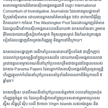
សមាគមអ្នក​សារ​ព័ត៌មាន​ស៊ើប​អង្កេត​អន្តរជាតិ​ ឈ្មោះ ​International
Consortium of Investigative Journalists ​ដែល​មាន​មូលដ្ឋាន​នៅ​
ទីក្រុង​វ៉ាស៊ីនតោន​ ដោយ​មាន​អ្នក​សារ​ព័ត៌មាន​ចំនួន ​៦៥០​ នាក់​មក​ពី​ជុំវិញ​
ពិភពលោក។ ​កាសែត​ The Washington Post​ ដែល​ជា​បណ្តាញ​ព័ត៌មាន​
ដែល​ជួយ​ដឹកនាំ​ការ​ស៊ើប​អង្កេត​នេះ​បាន​និយាយ​ថា ​ឯកសារ​ទាំងនោះ ​រួមមាន​
អ៊ីមែល​ឯកជន​បញ្ជី​សៀវភៅ​សម្ងាត់​ កិច្ច​សន្យា​សម្ងាត់​ និង​កំណត់​ត្រា​ផ្សេង​
ទៀត​ដែល​បង្ហាញពី​គម្រោង​ហិរញ្ញវត្ថុ​ និង​អ្នក​នៅ​ពីក្រោយ។​
ឯកសារ​បាន​បង្ហាញ​ថា ​មេដឹកនាំ​ប្រទេស​នានា​នៅ​ទ្វីប​ទាំង​៥​ ជាញឹកញាប់​
បាន​លាក់​ទ្រព្យ​សម្បត្តិ​នៅ​ក្នុង​ប្រទេស​ដទៃ​ ដោយ​ការ​ស៊ើប​អង្កេត​បាន​លាត
ត្រដាង​តួលេខ​ម្ចាស់​គណនី​នៅ​ក្រៅប្រទេស​ច្រើន​ជាង​ទ្វេដង​នៃ​តួលេខ​របស់​
ឯកសារ​ Panama Papers ​ដែល​អ្នក​កាសែត​ស៊ើប​អង្កេត​អំពី​ទ្រព្យ​សម្បត្តិ​
ហិរញ្ញ​វត្ថុ​លាក់​កំបាំង​នៅ​ក្រៅប្រទេស​នៅ​ទូទាំង​ពិភពលោក​ពិនិត្យ​កាលពី​ ៥​
ឆ្នាំ​មុន។​
ឯកសារ​ថ្មី​នេះ​ បាន​ពី​គណនី​នៅ​ក្រៅ​ប្រទេស​ចំនួន​២៩.០០០​នៅ​ឯ​ក្រុមហ៊ុន​
ហិរញ្ញ​វត្ថុ​ចំនួន​ ១៤​ ដែល​ប្រតិបត្តិការ​នៅក្នុង​ប្រទេស​នានា​រួមមាន​ប្រទេស​
ស្វ៊ីស​ សិង្ហបុរី​ ស៊ីប ​បេលី​ British Virgin Islands​ របស់​អង់គ្លេស​ និង​