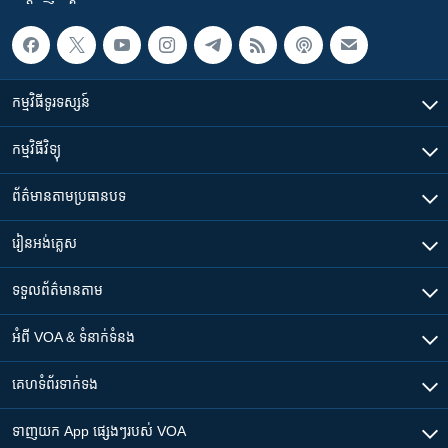
កម្មវិធី​ទូរទស្សន៍
កម្មវិធី​វិទ្យុ
ព័ត៌មាន​តាមប្រធានបទ​
រៀន​​អង់គ្លេស
ទទួល​ព័ត៌មាន​តាម
អំពី​ VOA & ទំនាក់ទំនង
គេហទំព័រ​​ទាក់ទង
ទាញយក​ App ផ្សេងៗ​របស់​ VOA