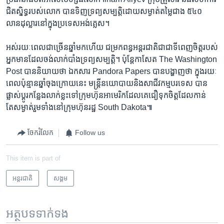
ជិត​ស្និទ្ធ​របស់​លោក ​បាន​ទិញ​ទ្រព្យ​សម្បត្តិ​ដោយ​សម្ងាត់​តម្លៃ​ជាង ​៥៤០ ​
លាន​ដុល្លារ​នៅក្នុង​ប្រទេស​អង់គ្លេស។​
អស់រយៈ​ពេល​ជាច្រើន​ឆ្នាំ​មក​ហើយ​ ជម្រក​ពន្ធ​អន្តរជាតិ​ជា​ជាទីពេញ​ចិត្ត​របស់​
អ្នកមាន​ដែល​ចង់​លាក់​បាំង​ទ្រព្យ​សម្បត្តិ។ ​ប៉ុន្តែកាសែត ​The Washington
Post ​បាន​និយាយ​ថា​ ឯកសារ​ Pandora Papers ​បាន​បង្ហាញ​ថា​ ក្នុង​រយៈ
ពេល​ប៉ុន្មាន​ឆ្នាំចុង​ក្រោយ​នេះ​ មន្រ្តី​នយោបាយ​និង​សាជីវកម្ម​បរទេស​ បាន​
ផ្លាស់ប្តូរ​កន្លែង​លាក់​ខ្លះ​ទៅក្រុមហ៊ុន​អាមេរិក​ដែល​គេ​ជឿទុកចិត្ត​ដែល​កាន់​
តែសម្ងាត់រួមទាំង​នៅ​ក្រុមហ៊ុន​រដ្ឋ​ South Dakota៕
ចែករំលែក
Follow us
This item is part of
អន្តរជាតិ
សង្គម
អត្ថបទ​ទាក់ទង