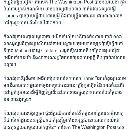
កន្លែង​ផ្សេង​ទៀត។ ​កាសែត​ The Washington Post ​បាន​និយាយ​ថា​ ក្នុង​
ចំណោម​ម្ចាស់​គណនី​នេះ​ មាន​មនុស្ស​ជាង​១៣០​ នាក់​ដែល​ទស្សនាវដ្តី ​
Forbes ​បាន​ចុះ​បញ្ជី​ជា​មហា​សេដ្ឋី​ និង​ជា​មន្ត្រី​សាធារណៈ​ជាង​៣៣០​នាក់​
នៅ​ក្នុង​ប្រទេស​ និង​ដែនដី​ជាង​៩០។
កំណត់ត្រា​នេះ​បាន​បង្ហាញ​ថា មេដឹក​នាំ​ហ្ស៊កដានី​បាន​ចំណាយ​ប្រាក់ ​១០៦ ​
លាន​ដុល្លារ​ទិញ​ផ្ទះ​ប្រណីត​នៅតាម​បណ្តោយ​ឆ្នេរ​មហា​សមុទ្រ​ប៉ាស៊ីហ្វិក​នៅ​
ទីក្រុង ​Malibu ​នៅ​រដ្ឋ​ California ​រដ្ឋ​វ៉ាស៊ីនតោននិង​កន្លែង​ផ្សេង​ទៀត។​
មេ​ដឹកនាំ​កេនយ៉ា​ និង​សាធារណរដ្ឋ​ឆែកលាក់​ទ្រព្យ​សម្បត្តិ​ និង​ប្រាក់​រាប់លាន​
ដុល្លារ។​
កំណត់​ត្រា​ឱ្យ​ដឹងថា​ ​មេ​ដឹកនាំ​ប្រទេស​ឆែក​លោក​ Babis ​ដែល​កំពុង​ប្រឈម
មុខ​នឹង​ការ​បោះឆ្នោត​នៅចុង​សប្តាហ៍​នេះ​បាន​ ប្រើ​ក្រុមហ៊ុន​វិនិយោគ​ចំនួន​ពីរ​
នៅ​ក្រៅ​ប្រទេស​ដើម្បី​ទិញ​វីឡា​ពីរ​នៅ​ភាគ​ខាងត្បូង​ប្រទេស​បារាំង​តម្លៃ​ជាង ​
១៦ ​លាន​ដុល្លារ។​
កំណត់ត្រា​បាន​បង្ហាញ​ថា​ ផ្ទះដ៏​ប្រណីត​នៅ​មាត់ទឹក​មួយ​នៅ​ប្រទេស​ម៉ូណាកូ​
គឺជា​លំនៅដ្ឋាន​របស់​ស្ត្រី​ជនជាតិ​រុស្ស៊ីម្នាក់​ដែល​ត្រូវ​បាន​គេ​រាយ​ការណ៍​ថា​
មាន​កូន​មួយ​ជាមួយ​លោក​ពូទីន។​ កាសែត​ The Washington Post បាន​