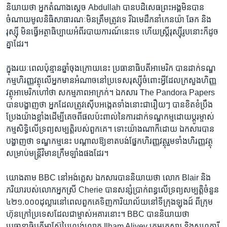
និយាយ​ថា​ អ្នក​តំណាង​ស្តេច​ Abdullah ​បាន​បដិសេធ​ព្រះអង្គមិន​បាន​
ចំណាយ​មូលនិធិ​សាធារណៈ​មិន​ត្រឹមត្រូវ​ទេ​ ​រីឯមេដឹកនាំ​កេនយ៉ា​ ឆែក​ និង ​
រុស្ស៊ី​ មិន​ធ្វើ​អត្ថាធិប្បាយ​អំពី​របាយ​ការណ៍​នេះ​ទេ​ ហើយ​ស្ត្រី​រុស្ស៊ី​រូប​នោះ​ក៏​ដូច
គ្នា​ដែរ។​
ក្នុង​រយៈពេល​ប៉ុន្មាន​ឆ្នាំចុង​ក្រោយ​នេះ​ ប្រធានាធិបតី​អាមេរិក​ បាន​ដាក់​ទណ្ឌ
កម្ម​ហិរញ្ញ​វត្ថុ​លើ​អ្នកមាន​អំណាច​នៅ​ប្រទេស​រុស្ស៊ី​ចំពោះអ្វី​ដែល​ក្រសួង​ហិញ្ញ
វត្ថុ​អាមេរិក​ហៅ​ថា ​សកម្មភាព​អាក្រក់។​ ឯកសារ ​The Pandora Papers​
បាន​បង្ហាញ​ថា​ អ្នក​ដែល​ត្រូវ​ស៊ើប​អង្កេត​ទាំងនោះ​ជារឿយៗ​ បាន​ខិតខំ​ប្រឹង
ប្រែង​យ៉ាង​ខ្លាំង​ដើម្បី​គេច​ពីផល​ប៉ះពាល់​នៃ​ការ​ដាក់​ទណ្ឌកម្ម​ដោយប្តូរ​ម្ចាស់​
កម្ម​សិទ្ធិ​លើ​ទ្រព្យ​សម្បត្តិ​របស់​ពួកគេ។​ ទោះ​យ៉ាងណាក៏​ដោយ​ ​ឯកសារ​បាន​
បង្ហាញ​ថា​ ​ទណ្ឌកម្ម​នេះ​ បណ្តាល​ឱ្យខាតបង់​ផ្នែក​ហិរញ្ញ​វត្ថុ​រួមទាំង​ហិរញ្ញវត្ថុ​
សម្រាប់​មន្រ្តី​វិមានក្រឹម​ឡាំង​ផងដែរ។​
យោងតាម ​BBC ​នៅ​អង់គ្លេស​ ឯកសារ​បាន​និយាយ​ថា​ លោក ​Blair ​និង​
ភរិយា​របស់​លោកអ្នកស្រី​ Cherie ​បាន​សន្សំ​ប្រាក់​ពន្ធ​លើ​ទ្រព្យ​សម្បត្តិ​ចំនួន​
៤២១.០០០​ដុល្លារ​នៅ​ពេល​ពួកគេ​ទិញ​ការិយាល័យ​នៅ​ទីក្រុង​ឡុងដ៍​ ពី​ក្រុម
ហ៊ុន​ក្រៅ​ប្រទេស​ដែលជា​ម្ចាស់​អគារ​នោះ។​ BBC ​បាន​និយាយ​ថា​
ប្រធានាធិបតី​អាស៊ែបៃហ្សង់​លោក​ Ilham Aliyev ​ក្រុមគ្រួសារ​ និង​សហការី​