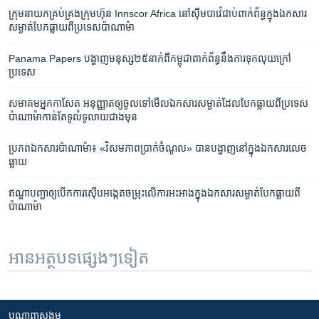
ក្រុម​នាយក​គ្រប់គ្រង​ក្រុមហ៊ុន​ Innscor Africa នៅ​ស៊ីមបាវ៉េ​ជាប់​ពាក់​ព័ន្ធ​ក្នុង​ឯកសារ​
សម្ងាត់​បែកធ្លាយ​ពី​ប្រទេស​ប៉ាណាម៉ា
Panama Papers ​បង្ហាញ​មនុស្ស​២៥នាក់​ពី​កម្ពុជា​ពាក់ព័ន្ធ​នឹង​ការ​ទុក​លុយ​ក្រៅ​
ប្រទេស
សមាគម​អ្នក​កាសែត​ អនុញ្ញាត​ឲ្យ​ចូល​ទៅ​មើល​ឯកសារ​សម្ងាត់​ដែល​បែក​ធ្លាយ​ពី​ប្រទេស​
ប៉ាណាម៉ា​កាន់​តែ​ទូលំទូលាយ​ជាង​មុន
ប្រភព​ឯកសារ​ប៉ាណាម៉ា៖ «វិសមភាព​ប្រាក់​ចំណូល» បាន​បង្ហាញ​នៅ​ក្នុង​ឯកសារ​លេច​
ធ្លាយ
ឥណ្ឌា​បញ្ជា​ឲ្យ​បើក​ការ​ស៊ើបអង្កេត​ចម្រុះ​លើ​ការ​អះអាង​ក្នុង​ឯកសារ​សម្ងាត់​បែក​ធ្លាយ​ពី​​
ប៉ាណាម៉ា
អានអត្ថបទផ្សេងៗទៀត
បណ្តាញ​សង្គម