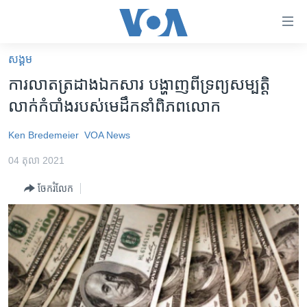
ភ្ជាប់​
ទៅ​
គេហទំព័រ​
សង្គម
កម្ពុជា
ទាក់ទង
ការលាតត្រដាង​ឯកសារ បង្ហាញ​ពី​ទ្រព្យ​សម្បត្តិ​
រំលង​
អន្តរជាតិ
លាក់​កំបាំង​របស់​មេដឹកនាំ​ពិភពលោក
និង​
អាមេរិក
ចូល​
Ken Bredemeier
VOA News
ទៅ​​
ចិន
ទំព័រ​
04 តុលា 2021
ហេឡូវីអូអេ
ព័ត៌មាន​​
ចែករំលែក
តែ​
កម្ពុជាច្នៃប្រតិដ្ឋ
ម្តង
ព្រឹត្តិការណ៍ព័ត៌មាន
រំលង​
និង​
ទូរទស្សន៍ / វីដេអូ​
ចូល​
វិទ្យុ / ផតខាសថ៍
ទៅ​
ទំព័រ​
កម្មវិធីទាំងអស់