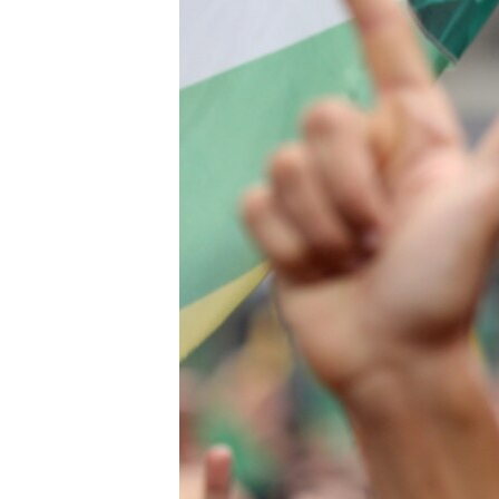
រចនា
សម្ព័ន្ធ​
រំលង​
និង​
ចូល​
ទៅ​
កាន់​
ទំព័រ​
ស្វែង​
រក