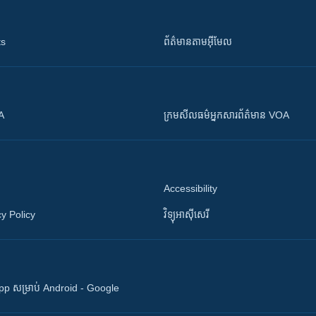
ts
ព័ត៌មាន​តាម​អ៊ីមែល
OA
ក្រម​​​សីលធម៌​​​អ្នក​​​សារព័ត៌មាន VOA
Accessibility
y Policy
វិទ្យុ​អាស៊ី​សេរី
 App សម្រាប់ Android - Google