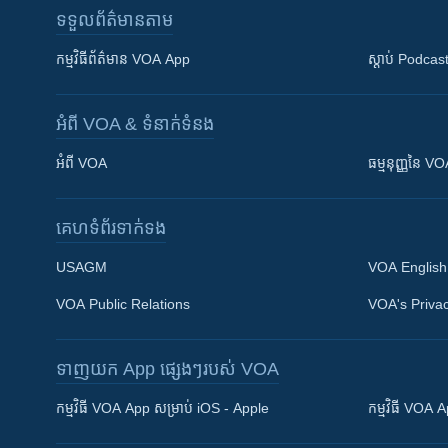
ទទួល​ព័ត៌មាន​តាម
កម្មវិធី​ព័ត៌មាន VOA App
ស្តាប់ Podcas
អំពី​ VOA & ទំនាក់ទំនង
អំពី​ VOA
ធម្មនុញ្ញ​នៃ V
គេហទំព័រ​​ទាក់ទង
USAGM
VOA English
VOA Public Relations
VOA's Privac
ទាញយក​ App ផ្សេងៗ​របស់​ VOA
Khmer English
កម្មវិធី​ VOA App សម្រាប់ iOS - Apple
កម្មវិធី​ VOA
បណ្តាញ​សង្គម