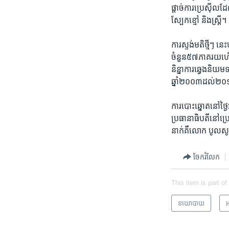
ផ្តាច់​ការ​ប្រេស៊ីល
ស្បែក​ខ្មៅ និង​ស្ត្រី។
​ការ​ស្ទង់​មតិ​ថ្មីៗ
ចំនួន៥៧ភាគរយ​ហើយ
និន្នាការ​ឆ្វេងនិ
ឆ្នាំ២០០៣ដល់២
​ការបោះឆ្នោត​នៅ​ថ្ងៃអ
ប្រធានាធិបតី​នៅ​ប្រ
នាក់​គឺ​លោក ​បូល​ស
ចែករំលែក
This item is part of
នយោបាយ
អ