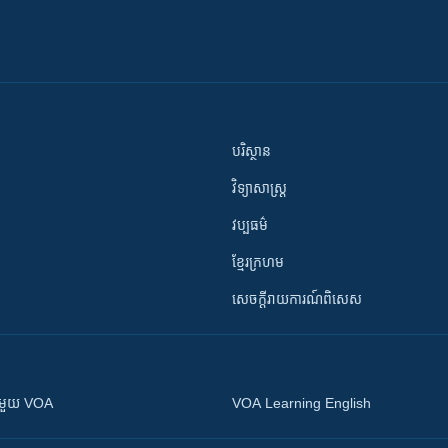
បរិស្ថាន
វិទ្យាសាស្រ្ត
វប្បធម៌
ខ្មែរក្រហម
សេចក្តីរាយការណ៍ពិសេស
ស​​ជាមួយ VOA
VOA Learning English