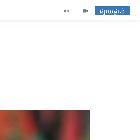
ផ្សាយផ្ទាល់
​