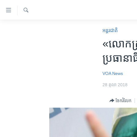
ភ្ជាប់​
ទៅ​
គេហទំព័រ​
ស្វែង​
កម្ពុជា
រក
អន្តរជាតិ
ទាក់ទង
អន្តរជាតិ
​«លោក​ត្រា
រំលង​
និង​
អាមេរិក
ប្រធានាធ
ចូល​
ចិន
ទៅ​​
ទំព័រ​
ហេឡូវីអូអេ
VOA News
ព័ត៌មាន​​
កម្ពុជាច្នៃប្រតិដ្ឋ
28 តុលា 2018
តែ​
ម្តង
ព្រឹត្តិការណ៍ព័ត៌មាន
ចែករំលែក
រំលង​
ទូរទស្សន៍ / វីដេអូ​
និង​
ចូល​
វិទ្យុ / ផតខាសថ៍
ទៅ​
កម្មវិធីទាំងអស់
ទំព័រ​