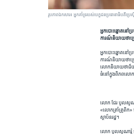
រូបភាព​ឯកសារ៖ អ្នកគាំទ្រ​របស់​បេក្ខជន​ប្រធានាធិបតី​ប្រ
អ្នកបោះឆ្នោត​នៅ​ប្រ
ការណ៍​និយាយ​ថា​ប្រ
អ្នកបោះឆ្នោត​នៅ​ប្រ
ការណ៍​និយាយ​ថា​ប្រ
លោក​និយាយ​ថា​ជ័យជម្
ធំ​នៅក្នុង​ពិភពលោ
​លោក ជែរ បូល​សូ​ណា​
«លោក​ត្រាំ​ត្រូពិក‍»
ស្ថាប័នរដ្ឋ។
​លោក ​បូល​សូ​ណា​រ៉