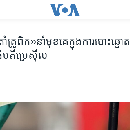
ំ​ត្រូពិក‍»​នាំមុខ​គេ​ក្នុង​ការបោះឆ្នោត
ិបតី​ប្រេស៊ីល​