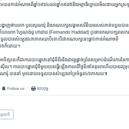
​ដែល​បាន​កាន់អំណាច​ពីឆ្នាំ១៩៦៤ដល់​ឆ្នាំ១៩៨៥និង​អត្ថា​ធិប្បាយ​មើលងាយ​អ្នក​ស្រឡ
 ​នេះ​បង្ហាញថា​លោក​ បូល​សូ​ណា​រ៉ូ​ និង​គណបក្ស​សង្គម​សេរី​និយម​របស់​គាត់​ទទួល​បានកា
​លោ​ក ​ហ្វែ​ណង់​ដូ ហា​ដាដ (Fernando Haddad) ប្រធាន​គណបក្ស​ពលករ​ដ
យម​ទទួល​បាន​សំឡេង៤៣ភាគរយ​បើ​ទោះបីជា​គណបក្ស​នេះ​ធ្លាប់​កាន់អំណាច​ពី
០១៦ក៏ដោយ។
ាទិត្យ​នេះ​គឺជា​ការបោះឆ្នោត​នៅ​ជុំ​ទីពីរ​និង​ជាវ​គ្គ​ផ្តាច់​ព្រ័​ត​សម្រាប់​ដំណើរការ​នៃ
េស៊ីល។ ការបោះឆ្នោត​ជុំ​ទីមួយ​បាន​ធ្វើឡើង​កាលពី​ថ្ងៃទី៧ខែតុលា​ហើយ​បាន​ជម្រុះ
ូ​ណា​រ៉ូ បាន​នាំ មុខ​ដោយ​ទទួល​បាន​សំឡេង​គាំទ្រ​ចំនួន៤៦ភាគរយ៕
Follow us
បោះពុម្ព
ន្តរជាតិ