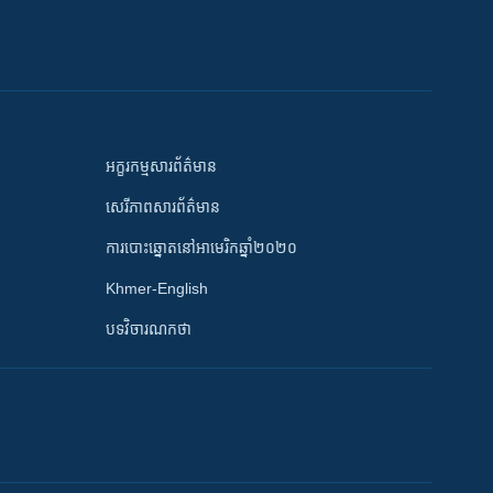
អក្ខរកម្មសារព័ត៌មាន
សេរីភាពសារព័ត៌មាន
ការបោះឆ្នោតនៅអាមេរិកឆ្នាំ២០២០
Khmer-English
បទវិចារណកថា