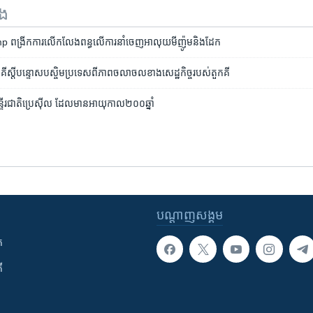
ទង
 ពង្រីក​ការលើក​លែង​ពន្ធ​លើការ​នាំចេញ​អាលុយមីញ៉ូម​និង​ដែក
ី​ស្តី​បន្ទោស​បស្ចិម​ប្រទេស​​ពី​ភាព​ចលាចល​ខាង​សេដ្ឋ​កិច្ច​របស់​តួកគី
្ទីរជាតិ​ប្រេស៊ីល ដែល​មាន​អាយុកាល​២០០​ឆ្នាំ
បណ្តាញ​សង្គម
ក
ី