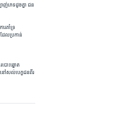
ាញ់​ភេទ​ដូចគ្នា ជន​
រ​គាំទ្រ​
ែល​ប្រកាន់​
​ការបោះឆ្នោត​
​នៅសល់​បេក្ខជន​ពីរ​