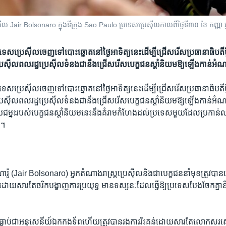
េស៊ីល​ Jair Bolsonaro ក្នុង​ទីក្រុង​ Sao Paulo ប្រទេស​ប្រេស៊ីល​កាលពី​ថ្ងៃទី​៣០ ខែ កញ
ទេស​ប្រេស៊ីល​ចេញទៅ​បោះឆ្នោត​នៅ​ថ្ងៃអាទិត្យ​នេះ​ដើម្បី​ជ្រើសរើស​ប្រធានាធិបតី​ថ្
េស៊ីល​ពលរដ្ឋ​ប្រេស៊ីល​ទំនងជា​នឹង​ជ្រើសរើស​បេក្ខជន​ស្តាំ​និយម​ឱ្យ​ឡើង​កាន់អ
ទេស​ប្រេស៊ីល​ចេញទៅ​បោះឆ្នោត​នៅ​ថ្ងៃអាទិត្យ​នេះ​ដើម្បី​ជ្រើសរើស​ប្រធានាធិបតី​ថ្
េស៊ីល​ពលរដ្ឋ​ប្រេស៊ីល​ទំនងជា​នឹង​ជ្រើសរើស​បេក្ខជន​ស្តាំ​និយម​ឱ្យ​ឡើង​កាន់អំ
នះ​របស់​បេក្ខជន​ស្តាំ​និយម​នេះ​នឹង​គំរាមកំហែង​ដល់​ប្រទេស​មួយ​ដែល​ប្រកាន់​លទ្
ក។
រ៉ូ (Jair Bolsonaro) អ្នកតំណាង​រាស្រ្ត​ប្រេស៊ីល​និង​ជា​បេក្ខជន​នាំមុខ​ត្រូវ​បាន
 ​ដោយសារ​តែ​ចរិ​ក​បង្ហាញ​ការ​ប្រយុទ្ធ មាន​ទស្សនៈ​ដែល​ធ្វើ​ឱ្យ​ប្រទេស​បែងចែក​គ្នា​និ
ូ​ ធ្លាប់​ជា​អនុសេនីយ៍ឯក​កងទ័ព​ហើយ​ត្រូវ​បាន​រង​ការរិះគន់​ដោយសារតែ​លោក​សរ