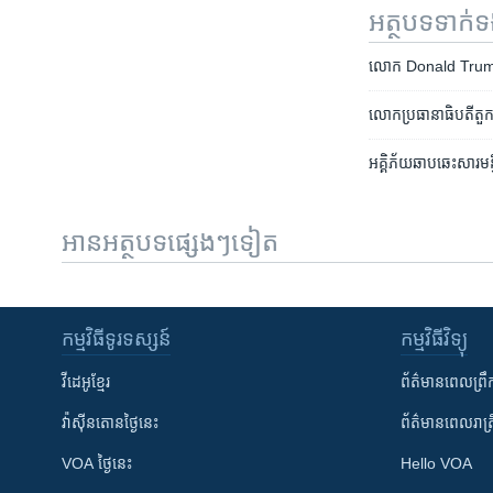
អត្ថបទ​ទាក់
លោក​ Donald Trump​​
លោក​ប្រធានា​ធិបតី​តួកគ
អគ្គិភ័យ​ឆាបឆេះ​សារមន
អានអត្ថបទផ្សេងៗទៀត
កម្មវិធី​ទូរទស្សន៍
កម្មវិធី​វិទ្យុ
វីដេអូ​ខ្មែរ
ព័ត៌មាន​ពេល​ព្រឹ
វ៉ាស៊ីនតោន​ថ្ងៃ​នេះ
ព័ត៌មាន​​ពេល​រាត្រ
VOA ថ្ងៃនេះ
Hello VOA