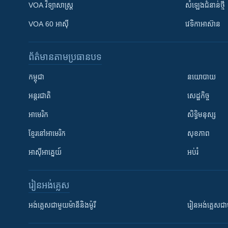
VOA ​វិទ្យាសាស្ត្រ
សំឡេង​ជំនាន់​ថ្មី
VOA 60 អាស៊ី
វេទិកា​អាស៊ាន
ព័ត៌មាន​តាមប្រធានបទ​
កម្ពុជា
នយោបាយ
អន្តរជាតិ
សេដ្ឋកិច្ច
អាមេរិក
សិទ្ធិមនុស្ស
ខ្មែរ​នៅអាមេរិក
សុខភាព
អាស៊ីអាគ្នេយ៍
អប់រំ
រៀន​​អង់គ្លេស
អង់គ្លេស​ជាមួយ​ម៉ានី​និង​ម៉ូរី
រៀន​​​​​​អង់គ្លេ