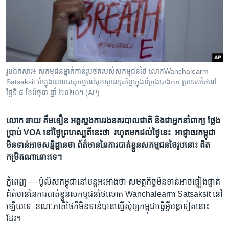
រចនា
សម្ព័ន្ធ​
Khmer English
រំលង​
និង​
បណ្តាញ​សង្គម
ចូល​
ទៅ​
រូបឯកសារ៖ សកម្មជន​ម្នាក់​កាន់​រូបថត​របស់​សកម្មជន​ថៃ ​លោកWanchalearm
កាន់​
Satsaksit អំឡុង​ពេល​បាតុកម្ម​នៅមុខ​ស្ថានទូត​ខ្មែរ​ក្នុង​ទីក្រុង​បាងកក ប្រទេសថៃ​នៅ​
ទំព័រ​
ថ្ងៃទី ៨ ខែមិថុនា ឆ្នាំ ២០២០។ (AP)
ភាសា
ស្វែង​
រក
លោក ​ឆាយ គឹម​ខឿន ​អគ្គស្នង​ការ​រង​នគរបាល​ជាតិ​ និង​ជា​អ្នក​នាំពាក្យ​ ថ្លែង​
ប្រាប់ ​VOA​ នៅ​ថ្ងៃ​ព្រហស្បតិ៍​នេះ​ថា ​ រហូត​មក​ដល់​ថ្ងៃ​នេះ ​ អាជ្ញាធរ​កម្ពុជា​
មិន​ទាន់​អាច​សន្និដ្ឋាន​ថា​ ព័ត៌មាន​នៃ​ការ​បាត់​ខ្លួន​សកម្មជន​ថៃ​រូប​នោះ ​ពិត​
កម្រិត​ណា​នោះ​ទេ។ ​
ភ្នំពេញ —
ប៉ូលិស​កម្ពុជា​នៅ​បន្ត​អះអាង​ថា សមត្ថកិច្ច​មិន​ទាន់​អាច​ផ្ទៀង​ផ្ទាត់​
ព័ត៌មាន​នៃ​ការ​បាត់​ខ្លួន​សកម្មជន​ថៃ​លោក​ Wanchalearm Satsaksit​ នៅ​
ឡើយ​ទេ ​ ខណៈ​ភាគី​ថៃ​ក៏​មិន​ទាន់​បាន​ស្នើ​សុំ​ឲ្យ​កម្ពុជាធ្វើ​អ្វី​បន្ត​ទៀត​នោះ​
ដែរ។​