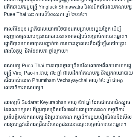
អតីត​នាយករដ្ឋមន្ត្រី Yingluck Shinawatra ដែល​ដឹកនាំ​ដោយ​គណបក្ស
Puea Thai នេះ កាល​ពី​ខែ​ឧសភា ឆ្នាំ ២០១៤។
កាល​ពី​ខែ​មុន រដ្ឋាភិបាល​យោធា​ថៃ​បាន​ដក​បម្រាម​នេះ​មួយ​ផ្នែក ដើម្បី​
អនុញ្ញាត​ឲ្យ​គណបក្ស​នយោបាយ​នានា​អាច​រៀបចំ​សម្រាប់​ការ​បោះ​ឆ្នោត។
រដ្ឋាភិបាល​យោធា​បាន​បញ្ជាក់​ថា ការ​បោះ​ឆ្នោត​នេះ​នឹង​ធ្វើ​ឡើង​នៅ​ចន្លោះ​
រវាង​ខែ​កុម្ភៈ និង​ខែ​ឧសភា ឆ្នាំ​ក្រោយ។
គណបក្ស Puea Thai បាន​បោះ​ឆ្នោត​ជ្រើសរើស​លោក​អតីត​ឧបនាយករដ្ឋ
មន្ត្រី Viroj Pao-in អាយុ ៨៤ ឆ្នាំ ជា​មេដឹកនាំ​គណបក្ស និង​អ្នក​នយោបាយ​
ជើង​ចាស់​លោក Phumtham Vechayaychai អាយុ ៦៤ ឆ្នាំ ជា​អគ្គ
លេខាធិការ​គណបក្ស។
លោកស្រី Sudarat Keyuraphan អាយុ ៥៧ ឆ្នាំ ដែល​ជា​សមាជិក​ស្នូល​
នៃ​គណបក្ស​នេះ ក៏​ត្រូវ​បាន​ជ្រើសរើស​ផង​ដែរ​ជា​ប្រធាន​គណៈកម្មាធិការ​
ប្រតិបត្តិ​របស់​គណបក្ស និង​ប្រធាន​គណៈកម្មាធិការ​មួយ​ទៀត​ដែល​នឹង​មើល​
ការ​ខុស​ត្រូវ​លើ​ការ​ជ្រើសរើស​បេក្ខជន​ឈរ​ឈ្មោះ​សម្រាប់​ការ​បោះ​ឆ្នោត។