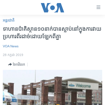
ភ្ជាប់​
ទៅ​
គេហទំព័រ​
អន្តរជាតិ
កម្ពុជា
ទាក់ទង
ទាហាន​ប៉ាគិស្ថាន​១០​នាក់​បាន​ស្លាប់​នៅ​ក្នុង​ការ​វាយ​
រំលង​
អន្តរជាតិ
ប្រហារ​ពីរ​ដាច់​ដោយ​ឡែក​ពីគ្នា
និង​
អាមេរិក
ចូល​
VOA News
ទៅ​​
ចិន
ទំព័រ​
28 កក្កដា 2019
ហេឡូវីអូអេ
ព័ត៌មាន​​
ចែករំលែក
តែ​
កម្ពុជាច្នៃប្រតិដ្ឋ
ម្តង
ព្រឹត្តិការណ៍ព័ត៌មាន
រំលង​
និង​
ទូរទស្សន៍ / វីដេអូ​
ចូល​
វិទ្យុ / ផតខាសថ៍
ទៅ​
ទំព័រ​
កម្មវិធីទាំងអស់