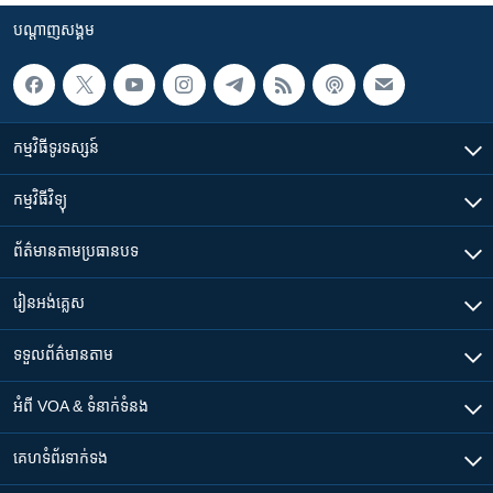
បណ្តាញ​សង្គម
កម្មវិធី​ទូរទស្សន៍
កម្មវិធី​វិទ្យុ
ព័ត៌មាន​តាមប្រធានបទ​
រៀន​​អង់គ្លេស
ទទួល​ព័ត៌មាន​តាម
អំពី​ VOA & ទំនាក់ទំនង
គេហទំព័រ​​ទាក់ទង