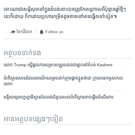
ទោះណា​ជា​សន្តិសុខ​នៅ​ក្នុង​តំបន់​នោះ​បាន​ត្រូវ​កែ​លម្អ​កាល​ពី​ប៉ុន្មាន​ឆ្នាំ​ថ្មីៗ​
នេះ​ក៏​ដោយ​ ក៏​ការ​វាយ​ប្រហារ​កម្រិត​តូច​តាច​នៅ​មាន​ធ្វើ​តទៅ​ទៀត៕
ចែករំលែក
Follow us
អត្ថបទ​ទាក់ទង
លោក Trump ស្នើ​ផ្ដល់​ការ​សម្របសម្រួល​ដល់​ជម្លោះ​នៅ​តំបន់ Kashmir
ប៉ាគីស្ថាន​សាទរ​ដែល​អាមេរិក​សម្រេច​ដាក់​ក្រុមផ្តាច់​ខ្លួន​ថា​ជា​ ក្រុមភេរវកម្មសាកល​
លោក
មន្ទីរ​ពេទ្យ​​អាហ្វហ្គានីស្ថាន​​ដែល​ជា​ជំនួយ​របស់​ប៉ាគីស្ថានចាប់​ផ្ដើម​ដំណើរ​ការ
អានអត្ថបទផ្សេងៗទៀត