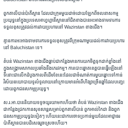
ពួក​តាលីបាន់​ប៉ាគីស្ថាន​ ដែល​ជា​ក្រុម​មួយ​ដាច់​ដោយ​ឡែក​ពី​ចលនា​សកម្ម​
ប្រយុទ្ធ​នៅ​ក្នុង​ប្រទេស​អាហ្វហ្គានីស្ថាន​នៅ​ជិត​ខាង​បាន​អះអាង​ទាម​ទារ​ការ​
ទទួល​ខុស​ត្រូវ​ដល់​ការ​វាយប្រហារ​នៅ​ Wazirstan ខាង​ជើង។​
គ្មាន​ការ​អះ​អាង​ទាមទារ​ការ​ទទួល​ខុស​ត្រូវ​ពី​ក្រុម​ណា​មួយ​ដល់​ការ​វាយ​ប្រហារ​
នៅ ​Baluchistan​ ទេ។​
តំបន់​ Wazirstan ​ខាង​ជើង​ធ្លាប់​ជា​កន្លែង​មាន​ការ​យក​ចិត្ត​ទុក​ដាក់​ខ្លាំង​នៅ​
ក្នុង​សង្គ្រាម​សាកល​ប្រឆាំង​នឹង​ភេរវកម្ម។ ការ​បោះឆ្នោត​ខេត្ត​បាន​ធ្វើ​ឡើង​នៅ​
ទី​នោះ​ជា​លើក​ដំបូង​កាល​ពី​ដើម​ខែ​នេះ​ដែល​ជា​ចំណាត់​ការ​មួយ​ឆ្ពោះ​ទៅ​កាន់​
វិស័យ​នយោបាយ​ទូលំ​ទូលាយ​នៅ​ក្រោយ​មាន​អំពើ​ហិង្សា​ច្រើន​ឆ្នាំ​ដែល​បញ្ឆេះ​
ដោយ​ពួក​ជន​សកម្ម​ប្រយុទ្ធ។
ស.រ.អា.​បាន​និយាយ​ទទូច​យូរ​យា​មក​ហើយ​ថា​ តំបន់ ​Wazirstan ​ខាង​ជើង​
ជា​កន្លែង​ជ្រក​កោន​សុខ​សាន្ត​សម្រាប់​ពួក​តាលីបាន់​ ពួក​អាល់កៃដា និង​ពួក​
ជន​សកម្ម​ប្រយុទ្ធ​ឯទៀតៗ ​ហើយ​នេះ​ជា​ការ​ចោទ​ប្រកាន់​មួយ​ដែល​អាជ្ញាធរ​
ប៉ាគីស្ថាន​បានបដិសេធ​រួច​ស្រេច​ហើយ។​