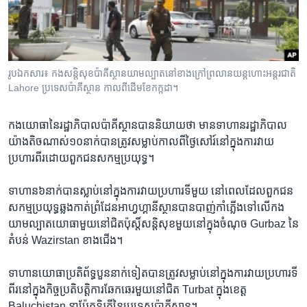
រចនា
សម្ព័ន្ធ​
Khmer English
រំលង​
និង​
បណ្តាញ​សង្គម
ចូល​
រូបឯកសារ៖ កង​សន្តិសុខ​ប៉ាគីស្ថាន​យាម​ល្បាត​នៅ​ខាង​ក្រៅ​ព្រលាន​យន្ត​ហោះ​អន្តរជាតិ
ទៅ​
Lahore ប្រទេស​​ប៉ាគីស្ថាន កាល​ពី​ដើម​ខែ​កក្កដា។
កាន់​
ទំព័រ​
ភាសា
កង​យោធា​នៃរដ្ឋាភិបាល​ប៉ាគីស្ថាន​បាន​និយាយ​ថា​ មាន​ទាហានរដ្ឋាភិបាល​
ស្វែង​
យ៉ាង​តិច​ណាស់​១០​នាក់​បាន​ត្រូវ​សម្លាប់​កាល​ពី​ថ្ងៃ​សៅរ៍​នៅ​ក្នុង​ការ​វាយ​
រក
ប្រហារ​ពីរ​ដោយ​ពួក​ជន​សកម្ម​ប្រយុទ្ធ។
ទាហាន​៦​នាក់​បាន​ស្លាប់​នៅ​ក្នុង​ការ​វាយ​ប្រហារ​ទី​មួយ​ នៅ​ពេល​ដែល​ពួក​ជន​
សកម្ម​ប្រយុទ្ធ​ឆ្លង​កាត់​ព្រំ​ដែន​អាហ្វហ្គានីស្ថាន​បានបាញ់​កាំភ្លើង​ទៅ​លើ​កង​
យាម​ល្បាត​យោធា​មួយ​នៅ​ជិត​ប៉ុស្តិ៍​សន្តិសុខ​មួយ​នៅ​ក្នុង​ចំណុច​ Gurbaz ​នៃ​
តំបន់ Wazirstan ខាង​ជើង។
ទាហាន​យោធា​ប្រតិព័ទ្ធ​បួន​នាក់​ទៀត​បាន​ត្រូវ​សម្លាប់​នៅ​ក្នុង​ការ​វាយ​ប្រហារ​ទី​
ពីរ​នៅ​ក្នុង​កិច្ច​ប្រតិបត្តិការ​ឆែក​ឆេរ​មួយ​នៅ​ជិត​ Turbat ក្នុង​ខេត្ត​
Baluchistan នា​ប៉ែក​និរតី​នៃប្រទេស​ប៉ាគីស្ថាន។​