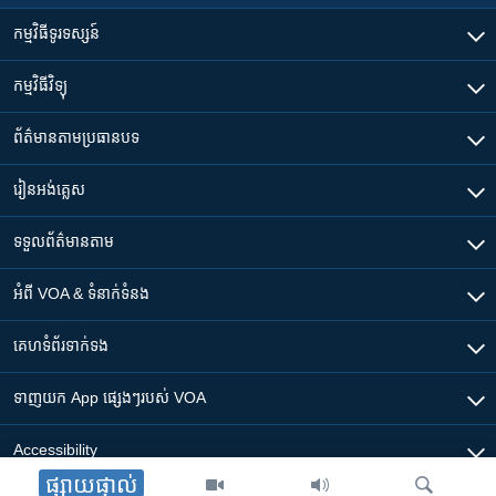
កម្មវិធី​ទូរទស្សន៍
កម្មវិធី​វិទ្យុ
ព័ត៌មាន​តាមប្រធានបទ​
រៀន​​អង់គ្លេស
ទទួល​ព័ត៌មាន​តាម
អំពី​ VOA & ទំនាក់ទំនង
គេហទំព័រ​​ទាក់ទង
ទាញយក​ App ផ្សេងៗ​របស់​ VOA
Accessibility
ផ្សាយផ្ទាល់